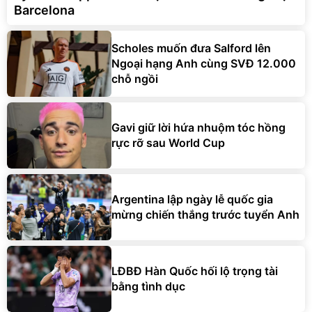
Barcelona
Scholes muốn đưa Salford lên
Ngoại hạng Anh cùng SVĐ 12.000
chỗ ngồi
Gavi giữ lời hứa nhuộm tóc hồng
rực rỡ sau World Cup
Argentina lập ngày lễ quốc gia
mừng chiến thắng trước tuyển Anh
LĐBĐ Hàn Quốc hối lộ trọng tài
bằng tình dục