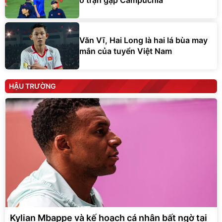
ở trận gặp Campuchia
Văn Vĩ, Hai Long là hai lá bùa may
mắn của tuyển Việt Nam
HẬU TRƯỜNG
Kylian Mbappe và kế hoạch cá nhân bất ngờ tại