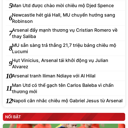
5
Man Utd được chào mời chiêu mộ Djed Spence
Newcastle hét giá Hall, MU chuyển hướng sang
6
Robinson
Arsenal đẩy mạnh thương vụ Cristian Romero về
7
thay Saliba
MU sẵn sàng trả thẳng 21,7 triệu bảng chiêu mộ
8
Lucumi
Hụt Vinicius, Arsenal tái khởi động vụ Julian
9
Alvarez
10
Arsenal tranh Iliman Ndiaye với Al Hilal
Man Utd có thể gạch tên Carlos Baleba vì chấn
11
thương mới
12
Napoli cân nhắc chiêu mộ Gabriel Jesus từ Arsenal
NỔI BẬT