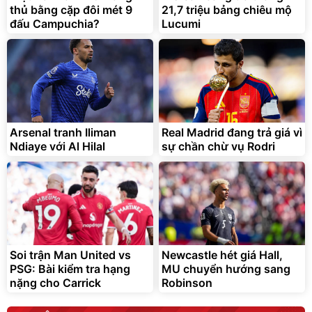
thủ bằng cặp đôi mét 9
21,7 triệu bảng chiêu mộ
đấu Campuchia?
Lucumi
Arsenal tranh Iliman
Real Madrid đang trả giá vì
Ndiaye với Al Hilal
sự chần chừ vụ Rodri
Soi trận Man United vs
Newcastle hét giá Hall,
PSG: Bài kiểm tra hạng
MU chuyển hướng sang
nặng cho Carrick
Robinson