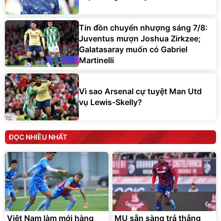
Tin đồn chuyển nhượng sáng 7/8:
Juventus mượn Joshua Zirkzee;
Galatasaray muốn có Gabriel
Martinelli
Vì sao Arsenal cự tuyệt Man Utd
vụ Lewis-Skelly?
ĐỌC NHIỀU NHẤT
Việt Nam làm mới hàng
MU sẵn sàng trả thẳng