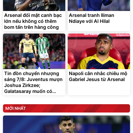
tráng nhôm 03 lớp
Force C14 gấp gọn bỏ cốp
tiện lợi
392.000
9.900.000
đ
đ
325.000
7.092.000
Arsenal đối mặt canh bạc
đ
Arsenal tranh Iliman
đ
lớn nếu không có thêm
Ndiaye với Al Hilal
Đã bán nhiều
Đang xem nhiều
bom tấn trên hàng công
G-FORCE VIETNA
Tin đồn chuyển nhượng
Napoli cân nhắc chiêu mộ
sáng 7/8: Juventus mượn
Gabriel Jesus từ Arsenal
Joshua Zirkzee;
Galatasaray muốn có
Gabriel Martinelli
MỚI NHẤT