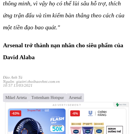
thông minh, vì vậy họ có thể lùi sâu hỗ trợ, thích
ứng trận đấu và tìm kiếm bàn thắng theo cách của
một tiền đạo bao quát."
Arsenal trở thành nạn nhân cho siêu phẩm của
David Alaba
Đào Anh Tú
Nguồn: giaitri.thoibaovhnt.com.vn
10:57 13/03/2021
Mikel Arteta
Tottenham Hotspur
Arsenal
ADVERTISEMENT
-63%
-6%