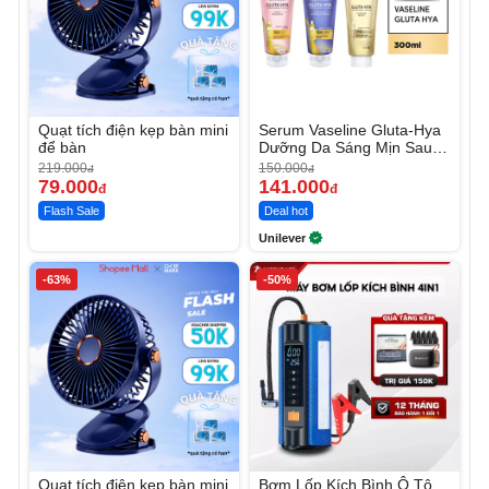
Quạt tích điện kẹp bàn mini
Serum Vaseline Gluta-Hya
để bàn
Dưỡng Da Sáng Mịn Sau 7
Ngày
219.000
150.000
đ
đ
79.000
141.000
đ
đ
Flash Sale
Deal hot
Unilever
-63%
-50%
Quạt tích điện kẹp bàn mini
Bơm Lốp Kích Bình Ô Tô