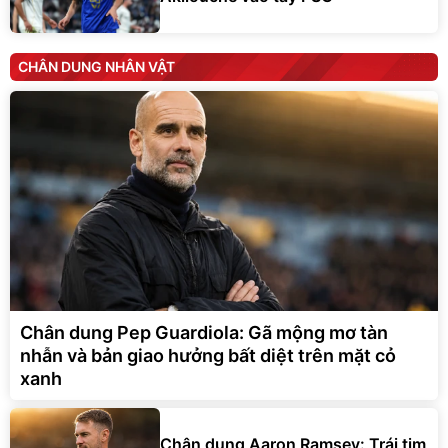
CHÂN DUNG NHÂN VẬT
Chân dung Pep Guardiola: Gã mộng mơ tàn
nhẫn và bản giao hưởng bất diệt trên mặt cỏ
xanh
Chân dung Aaron Ramsey: Trái tim