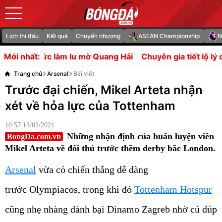
Lịch thi đấu
Kết quả
Chuyển nhượng
ASEAN Championship
N
 lu mờ Quang Hải
Chuyên gia tiết lộ lý do Real từ bỏ Rod
Mới nhất:
Trang chủ
Arsenal
Bài viết
Trước đại chiến, Mikel Arteta nhận
xét về hỏa lực của Tottenham
10:57 13/03/2021
Những nhận định của huấn luyện viên
BongDa.com.vn
Mikel Arteta về đối thủ trước thềm derby bắc London.
Arsenal
vừa có chiến thắng dễ dàng
trước Olympiacos, trong khi đó
Tottenham Hotspur
cũng nhẹ nhàng đánh bại Dinamo Zagreb nhờ cú đúp