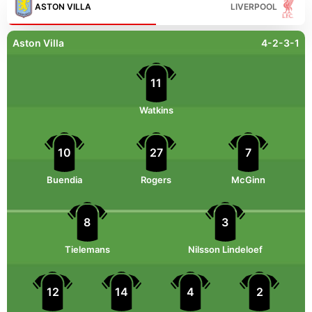
ASTON VILLA
LIVERPOOL
Aston Villa
4-2-3-1
11
Watkins
10
27
7
Buendia
Rogers
McGinn
8
3
Tielemans
Nilsson Lindeloef
12
14
4
2