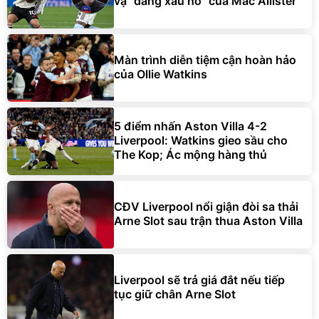
vạ "đáng xấu hổ" của Mac Allister
Màn trình diễn tiệm cận hoàn hảo
của Ollie Watkins
5 điểm nhấn Aston Villa 4-2
Liverpool: Watkins gieo sầu cho
The Kop; Ác mộng hàng thủ
CĐV Liverpool nổi giận đòi sa thải
Arne Slot sau trận thua Aston Villa
Liverpool sẽ trả giá đắt nếu tiếp
tục giữ chân Arne Slot