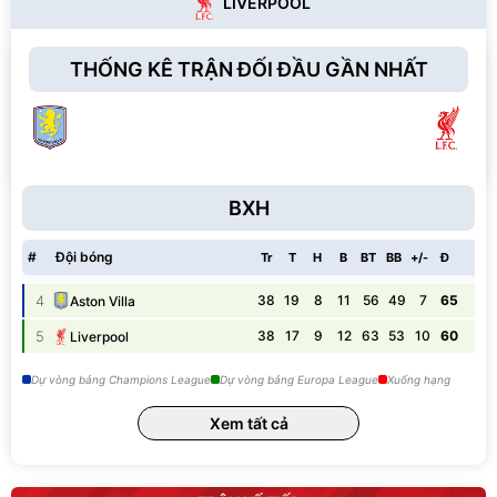
LIVERPOOL
THỐNG KÊ TRẬN ĐỐI ĐẦU GẦN NHẤT
BXH
#
Đội bóng
Tr
T
H
B
BT
BB
+/-
Đ
4
38
19
8
11
56
49
7
65
Aston Villa
B
5
38
17
9
12
63
53
10
60
Liverpool
T
Dự vòng bảng Champions League
Dự vòng bảng Europa League
Xuống hạng
Xem tất cả