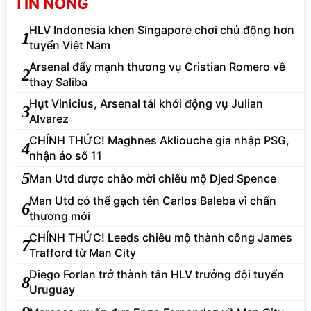
TIN NÓNG
HLV Indonesia khen Singapore chơi chủ động hơn
1
tuyển Việt Nam
Arsenal đẩy mạnh thương vụ Cristian Romero về
2
thay Saliba
Hụt Vinicius, Arsenal tái khởi động vụ Julian
3
Alvarez
CHÍNH THỨC! Maghnes Akliouche gia nhập PSG,
4
nhận áo số 11
5
Man Utd được chào mời chiêu mộ Djed Spence
Man Utd có thể gạch tên Carlos Baleba vì chấn
6
thương mới
CHÍNH THỨC! Leeds chiêu mộ thành công James
7
Trafford từ Man City
Diego Forlan trở thành tân HLV trưởng đội tuyển
8
Uruguay