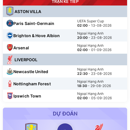
TRẬN KẾ TIẾP
ASTON VILLA
UEFA Super Cup
Paris Saint-Germain
02:00
- 13-08-2026
Ngoại Hạng Anh
Brighton & Hove Albion
20:00
- 23-08-2026
Ngoại Hạng Anh
Arsenal
02:00
- 01-09-2026
LIVERPOOL
Ngoại Hạng Anh
Newcastle United
22:30
- 23-08-2026
Ngoại Hạng Anh
Nottingham Forest
18:30
- 29-08-2026
Ngoại Hạng Anh
Ipswich Town
02:00
- 05-09-2026
DỰ ĐOÁN