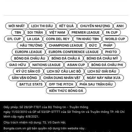
MỚI NHẤT
LỊCH THI ĐẤU
KẾT QUẢ
CHUYỂN NHƯỢNG
ANH
TBN
SOI TRẬN
VIỆT NAM
PREMIER LEAGUE
FA CUP
EFL CUP
LA LIGA
COPA DEL REY
TIN KHÁC TBN
WORLD CUP
HẬU TRƯỜNG
CHAMPIONS LEAGUE
ĐỨC
PHÁP
EUROPA LEAGUE
EUROPA CONFERENCE LEAGUE
PHOTO
BÓNG ĐÁ CHÂU ÂU
BÓNG ĐÁ CHÂU Á
BÓNG ĐÁ CHÂU MỸ
GIAO HỮU
NATIONS LEAGUE
ASIAN CUP
BÓNG ĐÁ CHÂU PHI
KÝ ỨC SÂN CỎ
LỊCH SỬ CÂU LẠC BỘ
LỊCH SỬ GIẢI ĐẤU
SÂN VẬN ĐỘNG
CHÂN DUNG NHÂN VẬT
NGÀY NÀY NĂM XƯA
BATTLE STATS
OFF THE PITCH
PHÍA SAU TRẬN ĐẤU
KIẾN THỨC BÓNG ĐÁ
Giấy phép: Số 29/GP-TTĐT của Bộ Thông tin - Truyền thông
ngày 11/02/2010 và GP số 53/GP-STTTT của Sở Thông tin và Truyền thông TP. Hồ Chí
Minh cấp ngày 4/8/2021.
Chịu trách nhiệm nội dung: TS. Võ Danh Hải.
Bongda.com.vn giữ bản quyền nội dung trên website này.