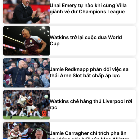
Unai Emery tự hào khi cùng Villa
giành vé dự Champions League
Watkins trở lại cuộc đua World
Cup
Jamie Redknapp phản đối việc sa
thải Arne Slot bất chấp áp lực
Watkins chê hàng thủ Liverpool rời
rạc
Jamie Carragher chỉ trích pha ăn