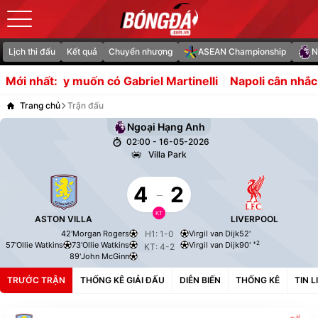
Lịch thi đấu
Kết quả
Chuyển nhượng
ASEAN Championship
N
 muốn có Gabriel Martinelli
Napoli cân nhắc chiêu mộ G
Mới nhất:
Trang chủ
Trận đấu
Ngoại Hạng Anh
02:00 - 16-05-2026
Villa Park
4
-
2
KT
ASTON VILLA
LIVERPOOL
42'
Morgan Rogers
H1: 1-0
Virgil van Dijk
52'
+2
57'
Ollie Watkins
73'
Ollie Watkins
Virgil van Dijk
90'
KT: 4-2
89'
John McGinn
TRƯỚC TRẬN
THỐNG KÊ GIẢI ĐẤU
DIỄN BIẾN
THỐNG KÊ
TIN 