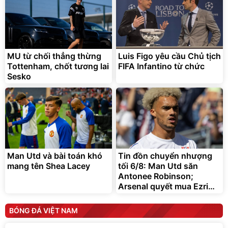
MU từ chối thẳng thừng
Luis Figo yêu cầu Chủ tịch
Tottenham, chốt tương lai
FIFA Infantino từ chức
Sesko
Man Utd và bài toán khó
Tin đồn chuyển nhượng
mang tên Shea Lacey
tối 6/8: Man Utd săn
Antonee Robinson;
Arsenal quyết mua Ezri
Konsa
BÓNG ĐÁ VIỆT NAM