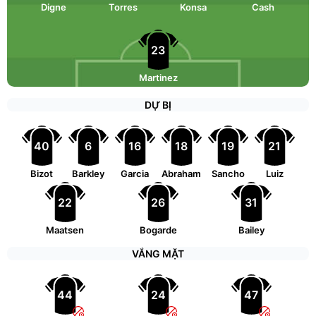
Digne
Torres
Konsa
Cash
23
Martinez
DỰ BỊ
40
6
16
18
19
21
Bizot
Barkley
Garcia
Abraham
Sancho
Luiz
22
26
31
Maatsen
Bogarde
Bailey
VẮNG MẶT
44
24
47