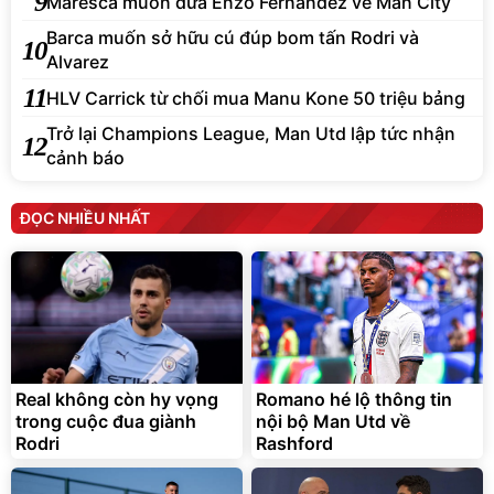
9
Maresca muốn đưa Enzo Fernandez về Man City
Barca muốn sở hữu cú đúp bom tấn Rodri và
10
Alvarez
11
HLV Carrick từ chối mua Manu Kone 50 triệu bảng
Trở lại Champions League, Man Utd lập tức nhận
12
cảnh báo
ĐỌC NHIỀU NHẤT
Real không còn hy vọng
Romano hé lộ thông tin
trong cuộc đua giành
nội bộ Man Utd về
Rodri
Rashford