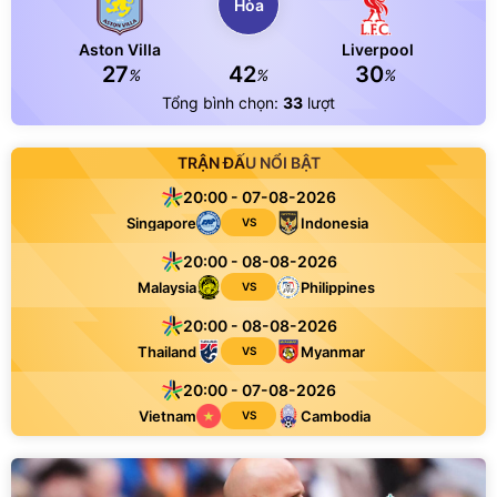
Hòa
Aston Villa
Liverpool
27
42
30
%
%
%
Tổng bình chọn:
33
lượt
TRẬN ĐẤU NỔI BẬT
20:00 - 07-08-2026
Singapore
Indonesia
VS
20:00 - 08-08-2026
Malaysia
Philippines
VS
20:00 - 08-08-2026
Thailand
Myanmar
VS
20:00 - 07-08-2026
Vietnam
Cambodia
VS