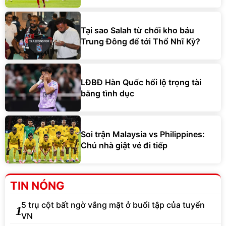
Tại sao Salah từ chối kho báu
Trung Đông để tới Thổ Nhĩ Kỳ?
LĐBĐ Hàn Quốc hối lộ trọng tài
bằng tình dục
Soi trận Malaysia vs Philippines:
Chủ nhà giật vé đi tiếp
TIN NÓNG
5 trụ cột bất ngờ vắng mặt ở buổi tập của tuyển
1
VN