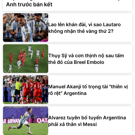
Anh trước bán kết
Lao lên khán đài, vì sao Lautaro
không nhận thẻ vàng thứ 2?
Thụy Sỹ và cơn thịnh nộ sau tấm
thẻ đỏ của Breel Embolo
Manuel Akanji tố trọng tài "thiên vị
rõ rệt" Argentina
Alvarez tuyên bố tuyển Argentina
phải xả thân vì Messi