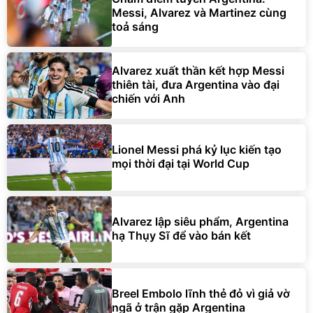
Messi, Alvarez và Martinez cùng
toả sáng
Alvarez xuất thần kết hợp Messi
thiên tài, đưa Argentina vào đại
chiến với Anh
Lionel Messi phá kỷ lục kiến ​​tạo
mọi thời đại tại World Cup
Alvarez lập siêu phẩm, Argentina
hạ Thụy Sĩ để vào bán kết
Breel Embolo lĩnh thẻ đỏ vì giả vờ
ngã ở trận gặp Argentina