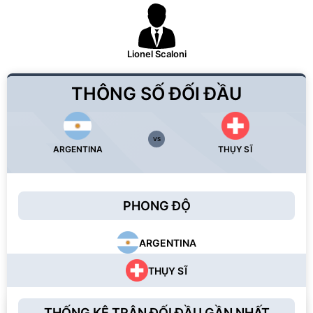
Lionel Scaloni
THÔNG SỐ ĐỐI ĐẦU
VS
ARGENTINA
THỤY SĨ
PHONG ĐỘ
ARGENTINA
THỤY SĨ
THỐNG KÊ TRẬN ĐỐI ĐẦU GẦN NHẤT