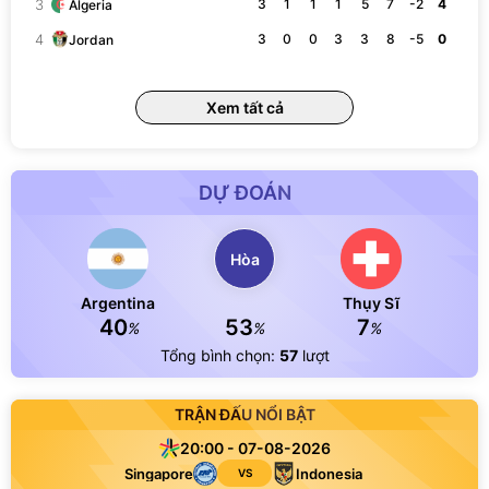
3
3
1
1
1
5
7
-2
4
Algeria
4
3
0
0
3
3
8
-5
0
Jordan
Xem tất cả
DỰ ĐOÁN
Hòa
Argentina
Thụy Sĩ
40
53
7
%
%
%
Tổng bình chọn:
57
lượt
TRẬN ĐẤU NỔI BẬT
20:00 - 07-08-2026
Singapore
Indonesia
VS