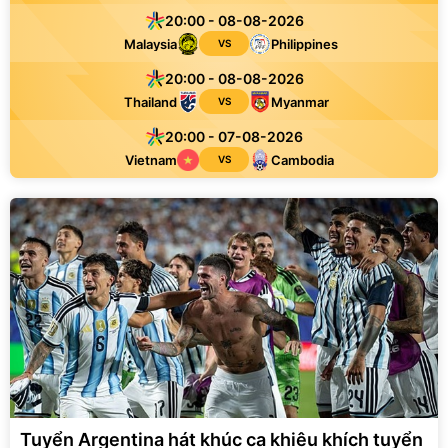
20:00 - 08-08-2026
Malaysia
Philippines
VS
20:00 - 08-08-2026
Thailand
Myanmar
VS
20:00 - 07-08-2026
Vietnam
Cambodia
VS
Tuyển Argentina hát khúc ca khiêu khích tuyển