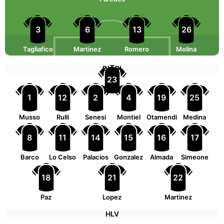
3
6
13
26
Tagliafico
Martinez
Romero
Molina
DỰ BỊ
23
1
12
2
4
19
25
Martinez
Musso
Rulli
Senesi
Montiel
Otamendi
Medina
8
11
14
15
16
17
Barco
Lo Celso
Palacios
Gonzalez
Almada
Simeone
18
21
22
Paz
Lopez
Martinez
HLV