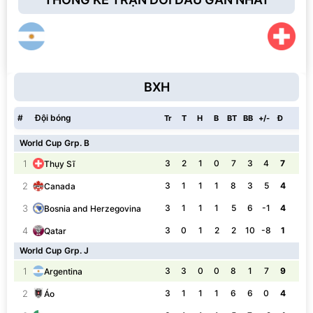
BXH
#
Đội bóng
Tr
T
H
B
BT
BB
+/-
Đ
World Cup Grp. B
1
3
2
1
0
7
3
4
7
Thụy Sĩ
2
3
1
1
1
8
3
5
4
Canada
3
3
1
1
1
5
6
-1
4
Bosnia and Herzegovina
4
3
0
1
2
2
10
-8
1
Qatar
World Cup Grp. J
1
3
3
0
0
8
1
7
9
Argentina
2
3
1
1
1
6
6
0
4
Áo