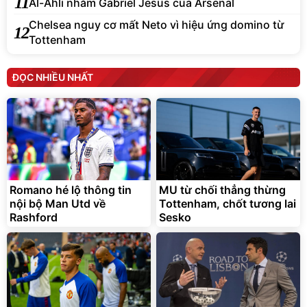
11
Al-Ahli nhắm Gabriel Jesus của Arsenal
Chelsea nguy cơ mất Neto vì hiệu ứng domino từ
12
Tottenham
ĐỌC NHIỀU NHẤT
Romano hé lộ thông tin
MU từ chối thẳng thừng
nội bộ Man Utd về
Tottenham, chốt tương lai
Rashford
Sesko