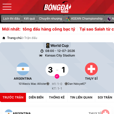
Lịch thi đấu
Kết quả
Chuyển nhượng
ASEAN Championship
N
ê tông đấu hàng công bạc tỷ
Tại sao Salah từ chối kho b
Mới nhất:
Trang chủ
Trận đấu
World Cup
08:00 - 12-07-2026
Kansas City Stadium
3
-
1
KT
ARGENTINA
THỤY SĨ
10'
Alexis Mac Allister
H1: 1-0
Dan Ndoye
67'
KT: 1-1
TRƯỚC TRẬN
DIỄN BIẾN
THỐNG KÊ
TIN LIÊN QUAN
SOI TRẬN
ARGENTINA
THỤY SĨ