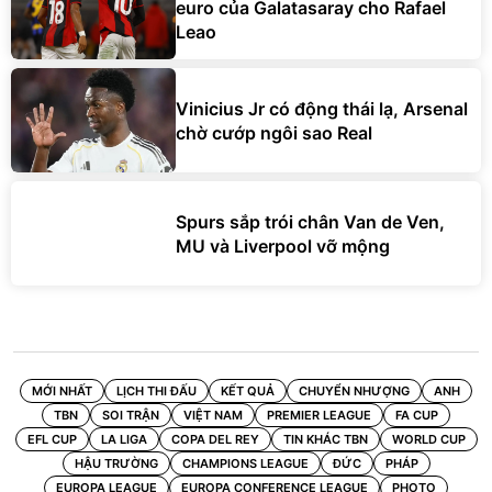
euro của Galatasaray cho Rafael
Leao
Vinicius Jr có động thái lạ, Arsenal
chờ cướp ngôi sao Real
Spurs sắp trói chân Van de Ven,
MU và Liverpool vỡ mộng
MỚI NHẤT
LỊCH THI ĐẤU
KẾT QUẢ
CHUYỂN NHƯỢNG
ANH
TBN
SOI TRẬN
VIỆT NAM
PREMIER LEAGUE
FA CUP
EFL CUP
LA LIGA
COPA DEL REY
TIN KHÁC TBN
WORLD CUP
HẬU TRƯỜNG
CHAMPIONS LEAGUE
ĐỨC
PHÁP
EUROPA LEAGUE
EUROPA CONFERENCE LEAGUE
PHOTO