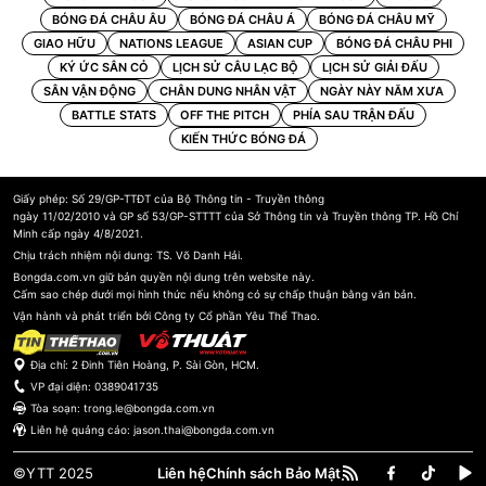
BÓNG ĐÁ CHÂU ÂU
BÓNG ĐÁ CHÂU Á
BÓNG ĐÁ CHÂU MỸ
GIAO HỮU
NATIONS LEAGUE
ASIAN CUP
BÓNG ĐÁ CHÂU PHI
KÝ ỨC SÂN CỎ
LỊCH SỬ CÂU LẠC BỘ
LỊCH SỬ GIẢI ĐẤU
SÂN VẬN ĐỘNG
CHÂN DUNG NHÂN VẬT
NGÀY NÀY NĂM XƯA
BATTLE STATS
OFF THE PITCH
PHÍA SAU TRẬN ĐẤU
KIẾN THỨC BÓNG ĐÁ
Giấy phép: Số 29/GP-TTĐT của Bộ Thông tin - Truyền thông
ngày 11/02/2010 và GP số 53/GP-STTTT của Sở Thông tin và Truyền thông TP. Hồ Chí
Minh cấp ngày 4/8/2021.
Chịu trách nhiệm nội dung: TS. Võ Danh Hải.
Bongda.com.vn giữ bản quyền nội dung trên website này.
Cấm sao chép dưới mọi hình thức nếu không có sự chấp thuận bằng văn bản.
Vận hành và phát triển bởi Công ty Cổ phần Yêu Thể Thao.
Địa chỉ: 2 Đinh Tiên Hoàng, P. Sài Gòn, HCM.
VP đại diện:
0389041735
Tòa soạn:
trong.le@bongda.com.vn
Liên hệ quảng cáo:
jason.thai@bongda.com.vn
©YTT 2025
Liên hệ
Chính sách Bảo Mật