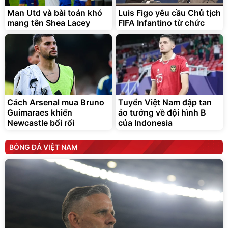
Man Utd và bài toán khó
Luis Figo yêu cầu Chủ tịch
mang tên Shea Lacey
FIFA Infantino từ chức
Cách Arsenal mua Bruno
Tuyển Việt Nam đập tan
Guimaraes khiến
ảo tưởng về đội hình B
Newcastle bối rối
của Indonesia
BÓNG ĐÁ VIỆT NAM