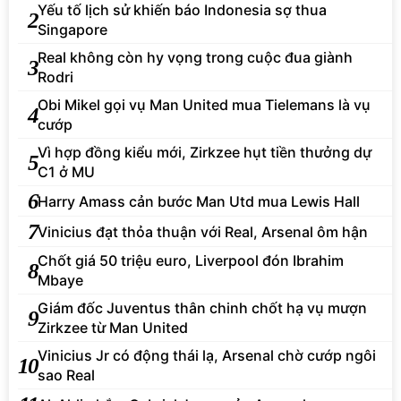
Yếu tố lịch sử khiến báo Indonesia sợ thua
2
Singapore
Real không còn hy vọng trong cuộc đua giành
3
Rodri
Obi Mikel gọi vụ Man United mua Tielemans là vụ
4
cướp
Vì hợp đồng kiểu mới, Zirkzee hụt tiền thưởng dự
5
C1 ở MU
6
Harry Amass cản bước Man Utd mua Lewis Hall
7
Vinicius đạt thỏa thuận với Real, Arsenal ôm hận
Chốt giá 50 triệu euro, Liverpool đón Ibrahim
8
Mbaye
Giám đốc Juventus thân chinh chốt hạ vụ mượn
9
Zirkzee từ Man United
Vinicius Jr có động thái lạ, Arsenal chờ cướp ngôi
10
sao Real