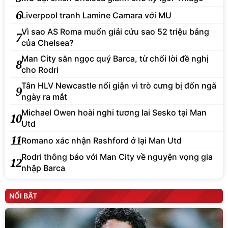
6
Liverpool tranh Lamine Camara với MU
Vì sao AS Roma muốn giải cứu sao 52 triệu bảng
7
của Chelsea?
Man City săn ngọc quý Barca, từ chối lời đề nghị
8
cho Rodri
Tân HLV Newcastle nổi giận vì trò cưng bị đốn ngã
9
ngày ra mắt
Michael Owen hoài nghi tương lai Sesko tại Man
10
Utd
11
Romano xác nhận Rashford ở lại Man Utd
Rodri thông báo với Man City về nguyện vọng gia
12
nhập Barca
NỔI BẬT