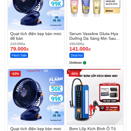
Quạt tích điện kẹp bàn mini
Serum Vaseline Gluta-Hya
để bàn
Dưỡng Da Sáng Mịn Sau 7
Ngày
219.000
150.000
đ
đ
79.000
141.000
đ
đ
Flash Sale
Deal hot
Unilever
-63%
-50%
Quạt tích điện kẹp bàn mini
Bơm Lốp Kích Bình Ô Tô