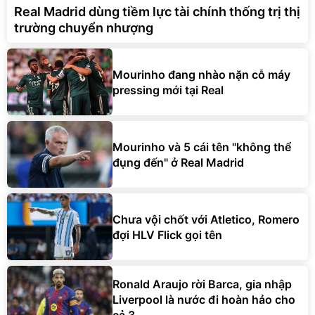
Real Madrid dùng tiềm lực tài chính thống trị thị
trường chuyển nhượng
Mourinho đang nhào nặn cỗ máy
pressing mới tại Real
Mourinho và 5 cái tên "không thể
đụng đến" ở Real Madrid
Chưa vội chốt với Atletico, Romero
đợi HLV Flick gọi tên
Ronald Araujo rời Barca, gia nhập
Liverpool là nước đi hoàn hảo cho
cả 3