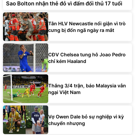
Sao Bolton nhận thẻ đỏ vì đấm đối thủ 17 tuổi
Tân HLV Newcastle nổi giận vì trò
cưng bị đốn ngã ngày ra mắt
CĐV Chelsea tung hô Joao Pedro
chỉ kém Haaland
Thắng 3/4 trận, báo Malaysia vẫn
ngại Việt Nam
Vợ Owen Dale bỏ sự nghiệp vì kỳ
chuyển nhượng