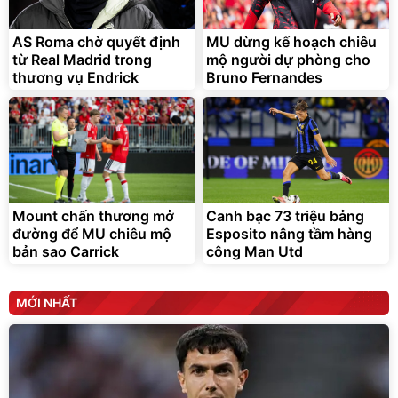
tráng nhôm 03 lớp
Force C14 gấp gọn bỏ cốp
tiện lợi
392.000
9.900.000
đ
đ
325.000
7.092.000
AS Roma chờ quyết định
đ
MU dừng kế hoạch chiêu
đ
từ Real Madrid trong
mộ người dự phòng cho
Đã bán nhiều
Đang xem nhiều
thương vụ Endrick
Bruno Fernandes
G-FORCE VIETNA
Mount chấn thương mở
Canh bạc 73 triệu bảng
đường để MU chiêu mộ
Esposito nâng tầm hàng
bản sao Carrick
công Man Utd
MỚI NHẤT