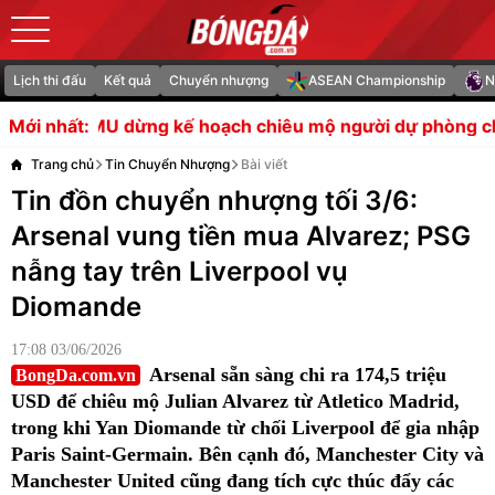
Lịch thi đấu
Kết quả
Chuyển nhượng
ASEAN Championship
N
kế hoạch chiêu mộ người dự phòng cho Bruno Fernande
Mới nhất:
Trang chủ
Tin Chuyển Nhượng
Bài viết
Tin đồn chuyển nhượng tối 3/6:
Arsenal vung tiền mua Alvarez; PSG
nẫng tay trên Liverpool vụ
Diomande
17:08 03/06/2026
Arsenal sẵn sàng chi ra 174,5 triệu
BongDa.com.vn
USD để chiêu mộ Julian Alvarez từ Atletico Madrid,
trong khi Yan Diomande từ chối Liverpool để gia nhập
Paris Saint-Germain. Bên cạnh đó, Manchester City và
Manchester United cũng đang tích cực thúc đẩy các