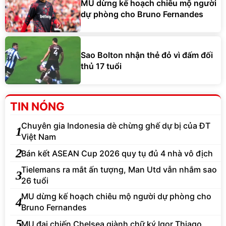
MU dừng kế hoạch chiêu mộ người
dự phòng cho Bruno Fernandes
Sao Bolton nhận thẻ đỏ vì đấm đối
thủ 17 tuổi
TIN NÓNG
Chuyên gia Indonesia dè chừng ghế dự bị của ĐT
1
Việt Nam
2
Bán kết ASEAN Cup 2026 quy tụ đủ 4 nhà vô địch
Tielemans ra mắt ấn tượng, Man Utd vẫn nhắm sao
3
26 tuổi
MU dừng kế hoạch chiêu mộ người dự phòng cho
4
Bruno Fernandes
5
MU đại chiến Chelsea giành chữ ký Igor Thiago