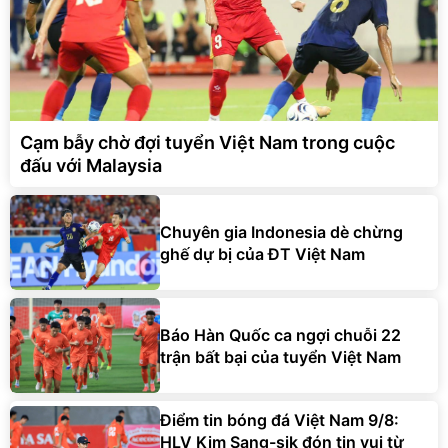
Cạm bẫy chờ đợi tuyển Việt Nam trong cuộc
đấu với Malaysia
Chuyên gia Indonesia dè chừng
ghế dự bị của ĐT Việt Nam
Báo Hàn Quốc ca ngợi chuỗi 22
trận bất bại của tuyển Việt Nam
Điểm tin bóng đá Việt Nam 9/8:
HLV Kim Sang-sik đón tin vui từ