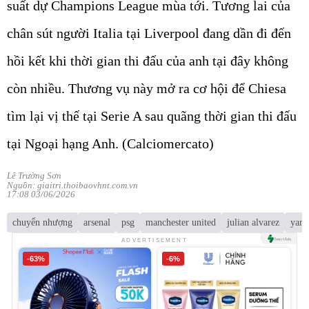
suất dự Champions League mùa tới. Tương lai của
chân sút người Italia tại Liverpool đang dần đi đến
hồi kết khi thời gian thi đấu của anh tại đây không
còn nhiều. Thương vụ này mở ra cơ hội để Chiesa
tìm lại vị thế tại Serie A sau quãng thời gian thi đấu
tại Ngoại hạng Anh. (Calciomercato)
Lê Trường Sơn
Nguồn: giaitri.thoibaovhnt.com.vn
17:08 03/06/2026
chuyển nhượng
arsenal
psg
manchester united
julian alvarez
yan 
ADVERTISEMENT
-63%
-6%