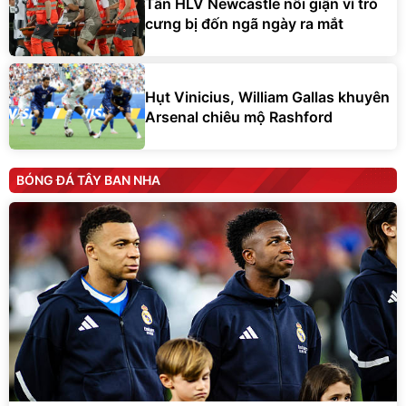
Tân HLV Newcastle nổi giận vì trò
cưng bị đốn ngã ngày ra mắt
Hụt Vinicius, William Gallas khuyên
Arsenal chiêu mộ Rashford
BÓNG ĐÁ TÂY BAN NHA