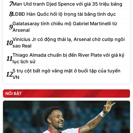
7
Man Utd tranh Djed Spence với giá 35 triệu bảng
8
LĐBĐ Hàn Quốc hối lộ trọng tài bằng tình dục
Galatasaray tính chiêu mộ Gabriel Martinelli từ
9
Arsenal
Vinicius Jr có động thái lạ, Arsenal chờ cướp ngôi
10
sao Real
Thiago Almada chuẩn bị đến River Plate với giá kỷ
11
lục lịch sử
5 trụ cột bất ngờ vắng mặt ở buổi tập của tuyển
12
VN
NỔI BẬT