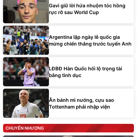
Gavi giữ lời hứa nhuộm tóc hồng
rực rỡ sau World Cup
Argentina lập ngày lễ quốc gia
mừng chiến thắng trước tuyển Anh
LĐBĐ Hàn Quốc hối lộ trọng tài
bằng tình dục
Ăn bánh mì nướng, cựu sao
Tottenham phải nhập viện
CHUYỂN NHƯỢNG