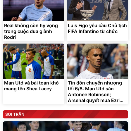
Real không còn hy vọng
Luis Figo yêu cầu Chủ tịch
trong cuộc đua giành
FIFA Infantino từ chức
Rodri
Man Utd và bài toán khó
Tin đồn chuyển nhượng
mang tên Shea Lacey
tối 6/8: Man Utd săn
Antonee Robinson;
Arsenal quyết mua Ezri
Konsa
SOI TRẬN