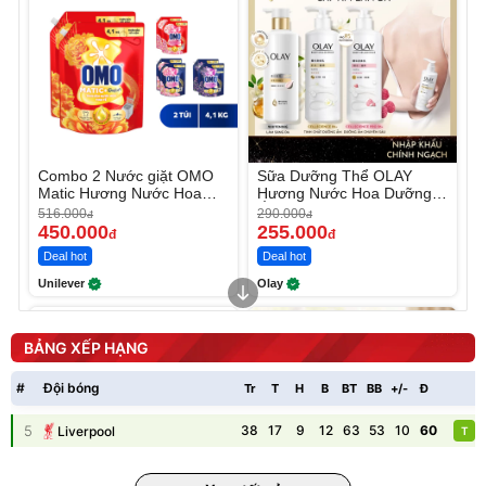
Combo 2 Nước giặt OMO
Sữa Dưỡng Thể OLAY
Matic Hương Nước Hoa
Hương Nước Hoa Dưỡng
Comfort 4.1KG
Ẩm Chuyên Sâu
516.000
290.000
đ
đ
450.000
255.000
đ
đ
Deal hot
Deal hot
Unilever
Olay
Unmute
Ghế Ngồi Công Thái Học
Chống Mỏi Lưng
BẢNG XẾP HẠNG
188.000
đ
117.600
đ
#
Đội bóng
Tr
T
H
B
BT
BB
+/-
Đ
P
Giá ưu đãi
5
38
17
9
12
63
53
10
60
Liverpool
JYooHome
T