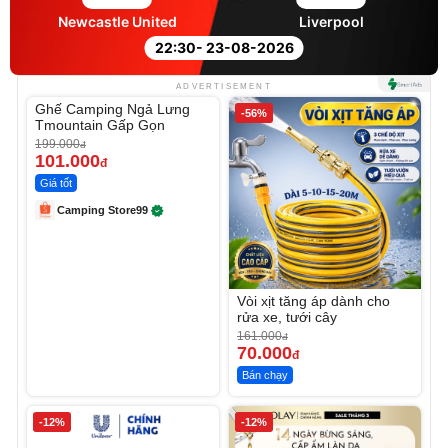
Newcastle United
Liverpool
22:30
- 23-08-2026
Unmute
ADVERTISEMENT
Ghế Camping Ngả Lưng
-49%
-56%
Tmountain Gấp Gọn
199.000
đ
101.000
đ
Giá tốt
Camping Store99
Vòi xịt tăng áp dành cho
rửa xe, tưới cây
161.000
đ
70.000
đ
Bán chạy
-12%
-12%