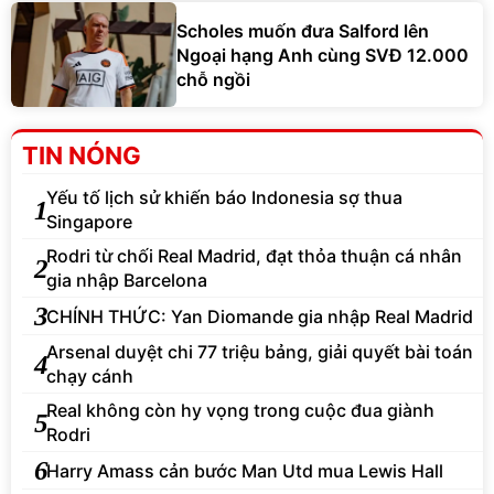
Scholes muốn đưa Salford lên
Ngoại hạng Anh cùng SVĐ 12.000
chỗ ngồi
TIN NÓNG
Yếu tố lịch sử khiến báo Indonesia sợ thua
1
Singapore
Rodri từ chối Real Madrid, đạt thỏa thuận cá nhân
2
gia nhập Barcelona
3
CHÍNH THỨC: Yan Diomande gia nhập Real Madrid
Arsenal duyệt chi 77 triệu bảng, giải quyết bài toán
4
chạy cánh
Real không còn hy vọng trong cuộc đua giành
5
Rodri
6
Harry Amass cản bước Man Utd mua Lewis Hall