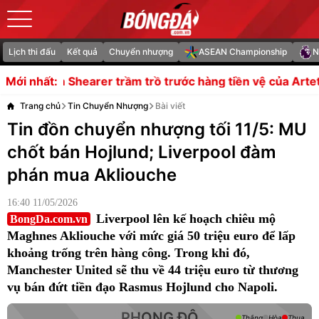
Lịch thi đấu
Kết quả
Chuyển nhượng
ASEAN Championship
N
 trầm trồ trước hàng tiền vệ của Arteta
Vướng mức lươn
Mới nhất:
Trang chủ
Tin Chuyển Nhượng
Bài viết
Tin đồn chuyển nhượng tối 11/5: MU
chốt bán Hojlund; Liverpool đàm
phán mua Akliouche
16:40 11/05/2026
Liverpool lên kế hoạch chiêu mộ
BongDa.com.vn
Maghnes Akliouche với mức giá 50 triệu euro để lấp
khoảng trống trên hàng công. Trong khi đó,
Manchester United sẽ thu về 44 triệu euro từ thương
vụ bán đứt tiền đạo Rasmus Hojlund cho Napoli.
PHONG ĐỘ
Thắng
Hòa
Thua