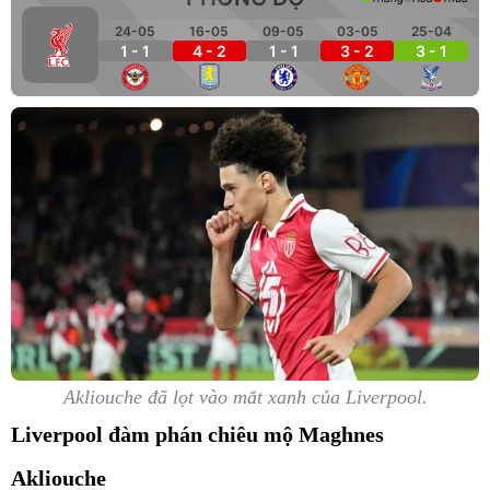
24-05
16-05
09-05
03-05
25-04
1 - 1
4 - 2
1 - 1
3 - 2
3 - 1
Akliouche đã lọt vào mắt xanh của Liverpool.
Liverpool đàm phán chiêu mộ Maghnes
Akliouche