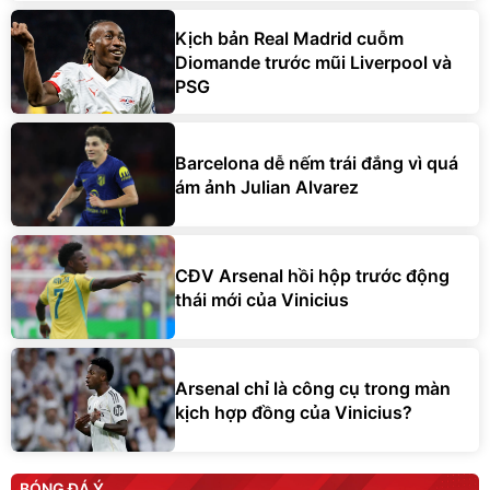
Kịch bản Real Madrid cuỗm
Diomande trước mũi Liverpool và
PSG
Barcelona dễ nếm trái đắng vì quá
ám ảnh Julian Alvarez
CĐV Arsenal hồi hộp trước động
thái mới của Vinicius
Arsenal chỉ là công cụ trong màn
kịch hợp đồng của Vinicius?
BÓNG ĐÁ Ý