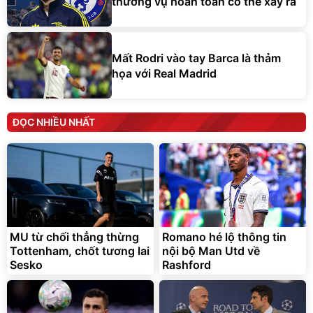
thương vụ hoàn toàn có thể xảy ra
Mất Rodri vào tay Barca là thảm
họa với Real Madrid
ĐỌC NHIỀU NHẤT
MU từ chối thẳng thừng
Romano hé lộ thông tin
Tottenham, chốt tương lai
nội bộ Man Utd về
Sesko
Rashford