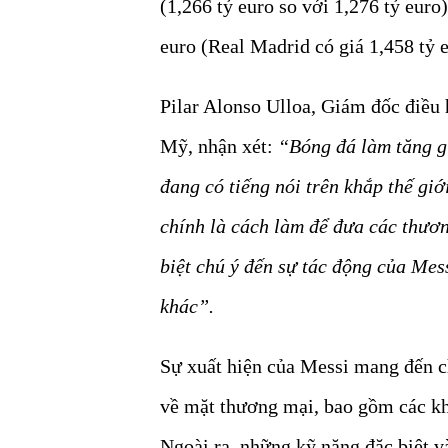
(1,266 tỷ euro so với 1,276 tỷ euro
euro (Real Madrid có giá 1,458 tỷ e
Pilar Alonso Ulloa, Giám đốc điều
Mỹ, nhận xét:
“Bóng đá làm tăng gi
đang có tiếng nói trên khắp thế gi
chính là cách làm để đưa các thươn
biệt chú ý đến sự tác động của Mes
khác”.
Sự xuất hiện của Messi mang đến 
về mặt thương mại, bao gồm các kho
Ngoài ra, những kỹ năng đặc biệt v