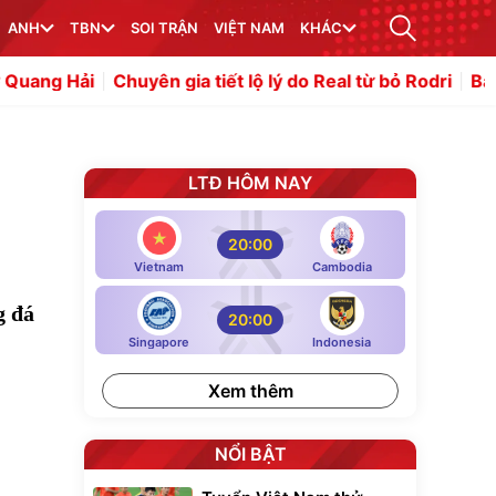
ANH
TBN
SOI TRẬN
VIỆT NAM
KHÁC
Chuyên gia tiết lộ lý do Real từ bỏ Rodri
Barca lập dan
n
LTĐ HÔM NAY
20:00
Vietnam
Cambodia
g đá
20:00
Singapore
Indonesia
Xem thêm
NỔI BẬT