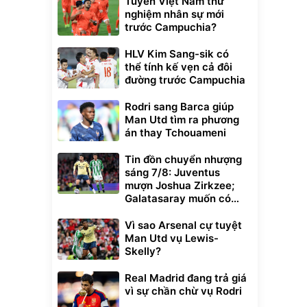
Tuyển Việt Nam thử
nghiệm nhân sự mới
trước Campuchia?
HLV Kim Sang-sik có
thể tính kế vẹn cả đôi
đường trước Campuchia
Rodri sang Barca giúp
Man Utd tìm ra phương
án thay Tchouameni
Tin đồn chuyển nhượng
sáng 7/8: Juventus
mượn Joshua Zirkzee;
Galatasaray muốn có
Gabriel Martinelli
Vì sao Arsenal cự tuyệt
Man Utd vụ Lewis-
Skelly?
Real Madrid đang trả giá
vì sự chần chừ vụ Rodri