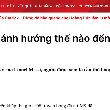
 THI ĐẤU
KẾT QUẢ
GIẢI ĐẤU
ĐỘI BÓNG
CHUYỂN NHƯỢNG
Đừng để hào quang của Hoàng Đức làm lu mờ Quang Hải
 ảnh hưởng thế nào đế
ký của Lionel Messi, người được xem là cầu thủ bón
rên khắp thế giới. Đội tuyển bóng đá nữ Mỹ đã