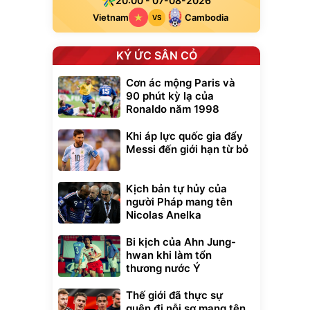
20:00 - 07-08-2026
Vietnam
Cambodia
VS
KÝ ỨC SÂN CỎ
Cơn ác mộng Paris và
90 phút kỳ lạ của
Ronaldo năm 1998
Khi áp lực quốc gia đẩy
Messi đến giới hạn từ bỏ
Kịch bản tự hủy của
người Pháp mang tên
Nicolas Anelka
Bi kịch của Ahn Jung-
hwan khi làm tổn
thương nước Ý
Thế giới đã thực sự
quên đi nỗi sợ mang tên