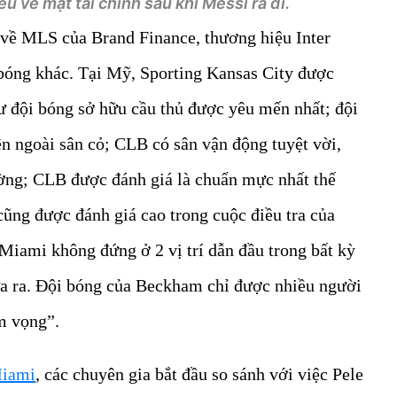
ều về mặt tài chính sau khi Messi ra đi.
 về MLS của Brand Finance, thương hiệu Inter
bóng khác. Tại Mỹ, Sporting Kansas City được
ư đội bóng sở hữu cầu thủ được yêu mến nhất; đội
ên ngoài sân cỏ; CLB có sân vận động tuyệt vời,
ường; CLB được đánh giá là chuẩn mực nhất thế
cũng được đánh giá cao trong cuộc điều tra của
 Miami không đứng ở 2 vị trí dẫn đầu trong bất kỳ
a ra. Đội bóng của Beckham chỉ được nhiều người
m vọng”.
Miami
, các chuyên gia bắt đầu so sánh với việc Pele