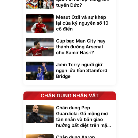
tuyển Đức?
Mesut Ozil và sự khép
lại của kỷ nguyên số 10
cổ điển
Cúp bạc Man City hay
thánh đường Arsenal
cho Samir Nasri?
John Terry người giữ
ngọn lửa hồn Stamford
Bridge
CHÂN DUNG NHÂN VẬT
Chân dung Pep
Guardiola: Gã mộng mơ
tàn nhẫn và bản giao
hưởng bất diệt trên mặt
cỏ xanh
Chân dung Aaron