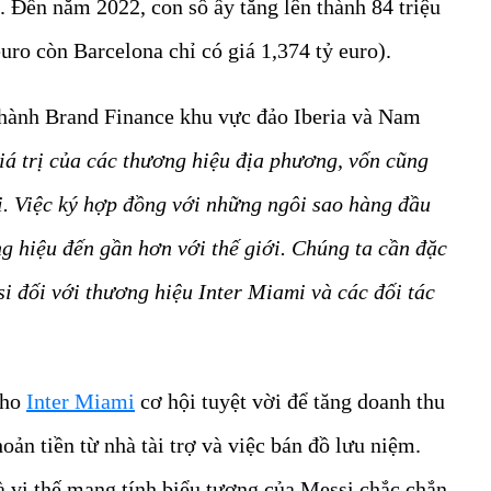
). Đến năm 2022, con số ấy tăng lên thành 84 triệu
uro còn Barcelona chỉ có giá 1,374 tỷ euro).
 hành Brand Finance khu vực đảo Iberia và Nam
á trị của các thương hiệu địa phương, vốn cũng
ới. Việc ký hợp đồng với những ngôi sao hàng đầu
g hiệu đến gần hơn với thế giới. Chúng ta cần đặc
si đối với thương hiệu Inter Miami và các đối tác
cho
Inter Miami
cơ hội tuyệt vời để tăng doanh thu
ản tiền từ nhà tài trợ và việc bán đồ lưu niệm.
à vị thế mang tính biểu tượng của Messi chắc chắn