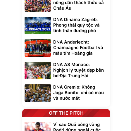
nông dân thách thức cả
Châu Âu
DNA Dinamo Zagreb:
Phong thái quý tộc và
tinh thần đường phố
DNA Anderlecht:
Champagne Football và
màu tím Hoàng gia
DNA AS Monaco:
Nghịch lý tuyệt đẹp bên
bờ Địa Trung Hải
DNA Gremio: Không
Joga Bonito, chỉ có máu
và nước mắt
OFF THE PITCH
Vì sao Quả bóng vàng
Rodri đứng ngoài cuộc