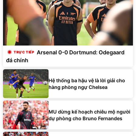
Arsenal 0-0 Dortmund: Odegaard
đá chính
Hệ thống ba hậu vệ là lời giải cho
hàng phòng ngự Chelsea
MU dừng kế hoạch chiêu mộ người
dự phòng cho Bruno Fernandes