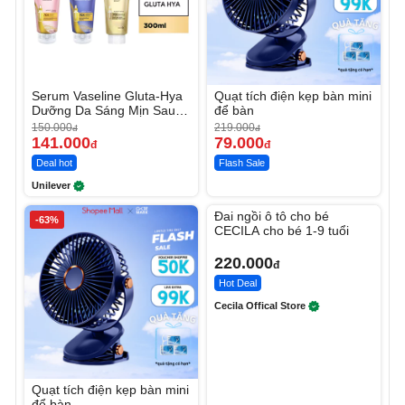
Serum Vaseline Gluta-Hya
Quạt tích điện kẹp bàn mini
Dưỡng Da Sáng Mịn Sau 7
để bàn
Ngày
150.000
219.000
đ
đ
141.000
79.000
đ
đ
Deal hot
Flash Sale
Unilever
Unmute
Đai ngồi ô tô cho bé
-63%
CECILA cho bé 1-9 tuổi
220.000
đ
Hot Deal
Cecila Offical Store
Quạt tích điện kẹp bàn mini
để bàn