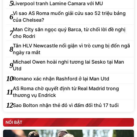
5
Liverpool tranh Lamine Camara với MU
Vì sao AS Roma muốn giải cứu sao 52 triệu bảng
6
của Chelsea?
Man City săn ngọc quý Barca, từ chối lời đề nghị
7
cho Rodri
Tân HLV Newcastle nổi giận vì trò cưng bị đốn ngã
8
ngày ra mắt
Michael Owen hoài nghi tương lai Sesko tại Man
9
Utd
10
Romano xác nhận Rashford ở lại Man Utd
AS Roma chờ quyết định từ Real Madrid trong
11
thương vụ Endrick
12
Sao Bolton nhận thẻ đỏ vì đấm đối thủ 17 tuổi
NỔI BẬT