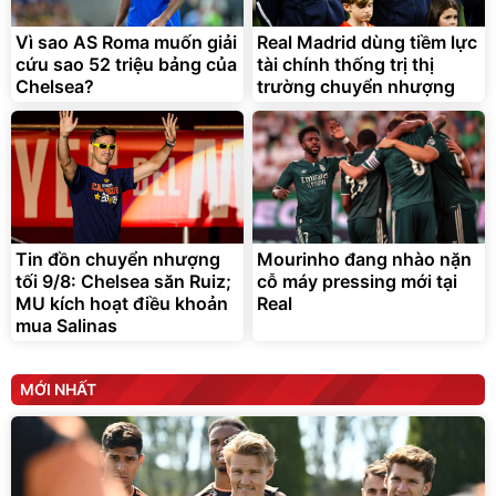
trong di chuyển
295.000
Vì sao AS Roma muốn giải
Real Madrid dùng tiềm lực
đ
cứu sao 52 triệu bảng của
tài chính thống trị thị
Đã bán nhiều
Chelsea?
trường chuyển nhượng
Tin đồn chuyển nhượng
Mourinho đang nhào nặn
tối 9/8: Chelsea săn Ruiz;
cỗ máy pressing mới tại
MU kích hoạt điều khoản
Real
mua Salinas
MỚI NHẤT