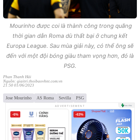
Mourinho được coi là thành công trong quãng
thời gian dẫn Roma dù thất bại ở chung kết
Europa League. Sau mùa giải này, có thể ông sẽ
đến với một đội bóng giàu tham vọng hơn, đó là
PSG.
Phan Thanh Hải
Nguồn: giaitri.thoibaovhnt.com.vn
21:50 01/06/2023
Jose Mourinho
AS Roma
Sevilla
PSG
ADVERTISEMENT
-6%
-63%