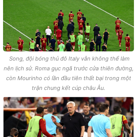
Song, đội bóng thủ đô Italy vẫn không thể làm
nên lịch sử. Roma gục ngã trước cửa thiên đường,
còn Mourinho có lần đầu tiên thất bại trong một
trận chung kết cúp châu Âu.