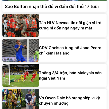
Sao Bolton nhận thẻ đỏ vì đấm đối thủ 17 tuổi
Tân HLV Newcastle nổi giận vì trò
cưng bị đốn ngã ngày ra mắt
CĐV Chelsea tung hô Joao Pedro
chỉ kém Haaland
Thắng 3/4 trận, báo Malaysia vẫn
ngại Việt Nam
Vợ Owen Dale bỏ sự nghiệp vì kỳ
chuyển nhượng