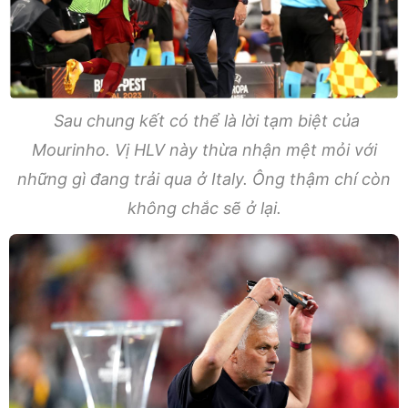
Sau chung kết có thể là lời tạm biệt của
Mourinho. Vị HLV này thừa nhận mệt mỏi với
những gì đang trải qua ở Italy. Ông thậm chí còn
không chắc sẽ ở lại.