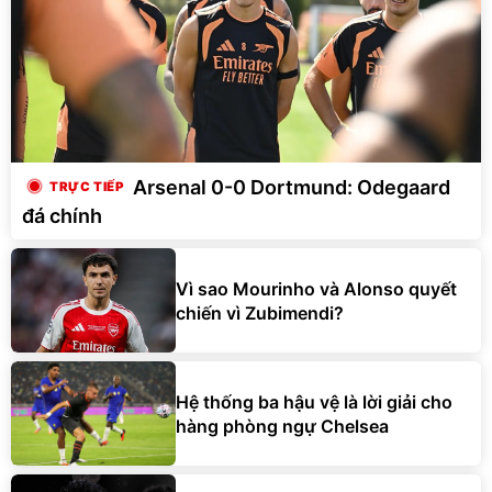
Arsenal 0-0 Dortmund: Odegaard
đá chính
Vì sao Mourinho và Alonso quyết
chiến vì Zubimendi?
Hệ thống ba hậu vệ là lời giải cho
hàng phòng ngự Chelsea