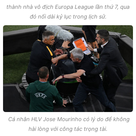
thành nhà vô địch Europa League lần thứ 7, qua
đó nối dài kỷ lục trong lịch sử.
Cá nhân HLV Jose Mourinho có lý do để không
hài lòng với công tác trọng tài.