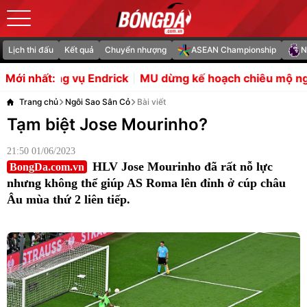
Lịch thi đấu
Kết quả
Chuyển nhượng
ASEAN Championship
N
 dừng kế hoạch chiêu mộ người dự phòng cho Bruno Fe
Mới nhất:
Trang chủ
Ngôi Sao Sân Cỏ
Bài viết
Tạm biệt Jose Mourinho?
21:50 01/06/2023
HLV Jose Mourinho đã rất nỗ lực
BongDa.com.vn
nhưng không thể giúp AS Roma lên đỉnh ở cúp châu
Âu mùa thứ 2 liên tiếp.