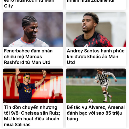
euro mua Rodri từ Man
nhắm mua Zubimendi
City
Fenerbahce đàm phán
Andrey Santos hạnh phúc
chiêu mộ Marcus
khi được khoác áo Man
Rashford từ Man Utd
Utd
Tin đồn chuyển nhượng
Bế tắc vụ Alvarez, Arsenal
tối 9/8: Chelsea săn Ruiz;
đánh bạc với sao 85 triệu
MU kích hoạt điều khoản
bảng
mua Salinas