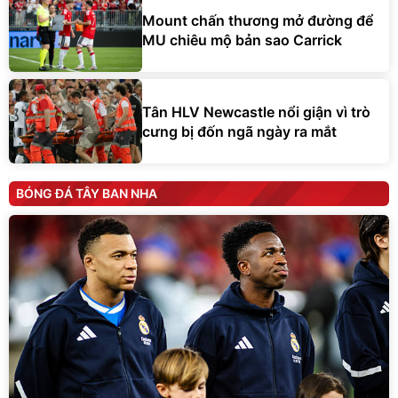
Mount chấn thương mở đường để
MU chiêu mộ bản sao Carrick
Tân HLV Newcastle nổi giận vì trò
cưng bị đốn ngã ngày ra mắt
BÓNG ĐÁ TÂY BAN NHA