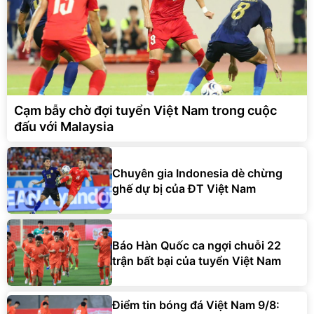
Cạm bẫy chờ đợi tuyển Việt Nam trong cuộc
đấu với Malaysia
Chuyên gia Indonesia dè chừng
ghế dự bị của ĐT Việt Nam
Báo Hàn Quốc ca ngợi chuỗi 22
trận bất bại của tuyển Việt Nam
Điểm tin bóng đá Việt Nam 9/8: