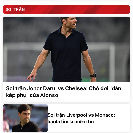
SOI TRẬN
Soi trận Johor Darul vs Chelsea: Chờ đợi "dàn
kép phụ" của Alonso
Soi trận Liverpool vs Monaco:
Iraola tìm lại niềm tin