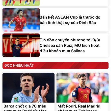
Bán kết ASEAN Cup là thước đo
bản lĩnh thật sự của Đình Bắc
Tin đồn chuyển nhượng tối 9/8:
Chelsea săn Ruiz; MU kích hoạt
điều khoản mua Salinas
ĐỌC NHIỀU NHẤT
Barca chốt giá 70 triệu
Mất Rodri, Real Madrid