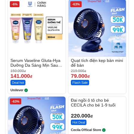
-6%
-63%
Serum Vaseline Gluta-Hya
Quạt tích điện kẹp bàn mini
Dưỡng Da Sáng Mịn Sau 7
để bàn
Ngày
150.000
219.000
đ
đ
141.000
79.000
đ
đ
Deal hot
Flash Sale
Unilever
Unmute
Đai ngồi ô tô cho bé
-63%
CECILA cho bé 1-9 tuổi
220.000
đ
Hot Deal
Cecila Offical Store