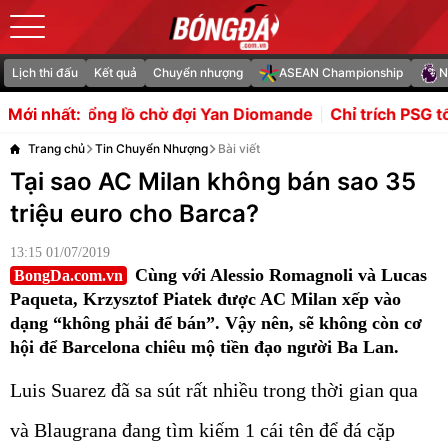
Lịch thi đấu
Kết quả
Chuyển nhượng
ASEAN Championship
N
ồ chờ đợi Yan Diomande
Chỉ trích PSG tống tiền, Owen k
Mới nhất:
Trang chủ
Tin Chuyển Nhượng
Bài viết
Tại sao AC Milan không bán sao 35
triệu euro cho Barca?
13:15 01/07/2019
Cùng với Alessio Romagnoli và Lucas
BongDa.com.vn
Paqueta, Krzysztof Piatek được AC Milan xếp vào
dạng “không phải để bán”. Vậy nên, sẽ không còn cơ
hội để Barcelona chiêu mộ tiền đạo người Ba Lan.
Luis Suarez đã sa sút rất nhiều trong thời gian qua
và Blaugrana đang tìm kiếm 1 cái tên để đá cặp