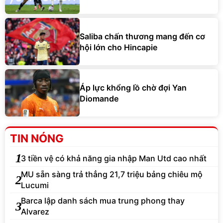
Saliba chấn thương mang đến cơ
hội lớn cho Hincapie
Áp lực khổng lồ chờ đợi Yan
Diomande
TIN NÓNG
1
3 tiền vệ có khả năng gia nhập Man Utd cao nhất
MU sẵn sàng trả thẳng 21,7 triệu bảng chiêu mộ
2
Lucumi
Barca lập danh sách mua trung phong thay
3
Alvarez