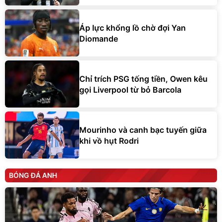
Áp lực khổng lồ chờ đợi Yan
Diomande
Chỉ trích PSG tống tiền, Owen kêu
gọi Liverpool từ bỏ Barcola
Mourinho và canh bạc tuyến giữa
khi vồ hụt Rodri
BÓNG ĐÁ ANH