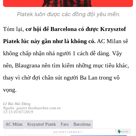
Piatek luôn được các đồng đội yêu mến.
Tóm lại,
cơ hội để Barcelona có được Krzysztof
Piatek lúc này gần như là không có.
AC Milan sẽ
không chấp nhận nhả người 1 cách dễ dàng. Vậy
nên, Blaugrana nên tìm kiếm những mục tiêu khác,
thay vì chờ đợi chân sút người Ba Lan trong vô
vọng.
Lê Bùi Hải Đăng
Nguồn: giaitri.thoibaovhnt.com.vn
13:15 01/07/2019
AC Milan
Krzysztof Piatek
Faro
Barcelona
ADVERTISEMENT