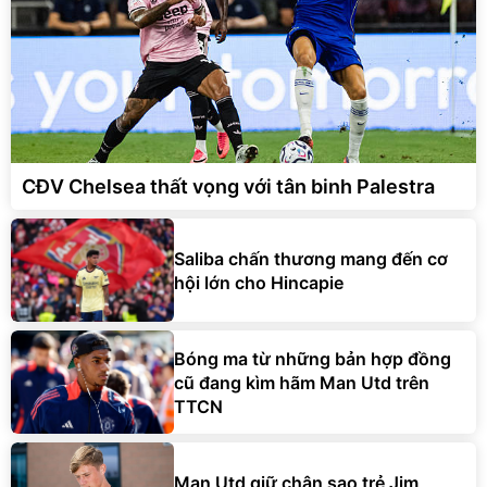
CĐV Chelsea thất vọng với tân binh Palestra
Saliba chấn thương mang đến cơ
hội lớn cho Hincapie
Bóng ma từ những bản hợp đồng
cũ đang kìm hãm Man Utd trên
TTCN
Man Utd giữ chân sao trẻ Jim