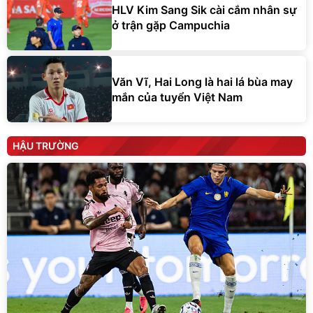
HLV Kim Sang Sik cài cắm nhân sự
ở trận gặp Campuchia
Văn Vĩ, Hai Long là hai lá bùa may
mắn của tuyển Việt Nam
HẬU TRƯỜNG