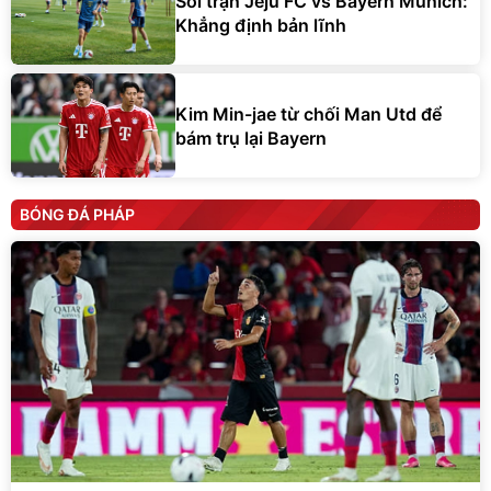
Soi trận Jeju FC vs Bayern Munich:
Khẳng định bản lĩnh
Kim Min-jae từ chối Man Utd để
bám trụ lại Bayern
BÓNG ĐÁ PHÁP