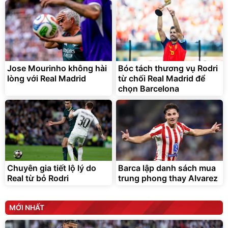
Lót ghế ôtô, nâng lưng
chống nóng giúp thoải mái
trong di chuyển
295.000
Jose Mourinho không hài
Bóc tách thương vụ Rodri
đ
lòng với Real Madrid
từ chối Real Madrid để
Đã bán nhiều
chọn Barcelona
Chuyên gia tiết lộ lý do
Barca lập danh sách mua
Real từ bỏ Rodri
trung phong thay Alvarez
MỚI NHẤT