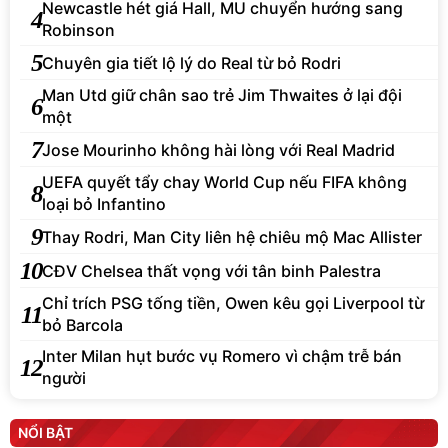
Newcastle hét giá Hall, MU chuyển hướng sang
4
Robinson
5
Chuyên gia tiết lộ lý do Real từ bỏ Rodri
Man Utd giữ chân sao trẻ Jim Thwaites ở lại đội
6
một
7
Jose Mourinho không hài lòng với Real Madrid
UEFA quyết tẩy chay World Cup nếu FIFA không
8
loại bỏ Infantino
9
Thay Rodri, Man City liên hệ chiêu mộ Mac Allister
10
CĐV Chelsea thất vọng với tân binh Palestra
Chỉ trích PSG tống tiền, Owen kêu gọi Liverpool từ
11
bỏ Barcola
Inter Milan hụt bước vụ Romero vì chậm trễ bán
12
người
NỔI BẬT