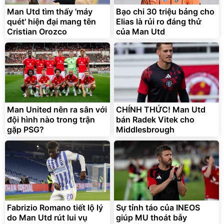
trong di chuyển
Man Utd tìm thấy 'máy
Bạo chi 30 triệu bảng cho
295.000
đ
quét' hiện đại mang tên
Elias là rủi ro đáng thử
Đã bán nhiều
Cristian Orozco
của Man Utd
Man United nên ra sân với
CHÍNH THỨC! Man Utd
đội hình nào trong trận
bán Radek Vitek cho
gặp PSG?
Middlesbrough
Fabrizio Romano tiết lộ lý
Sự tỉnh táo của INEOS
do Man Utd rút lui vụ
giúp MU thoát bẫy