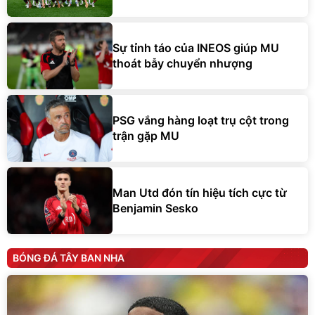
Sự tỉnh táo của INEOS giúp MU
thoát bẫy chuyển nhượng
PSG vắng hàng loạt trụ cột trong
trận gặp MU
Man Utd đón tín hiệu tích cực từ
Benjamin Sesko
BÓNG ĐÁ TÂY BAN NHA