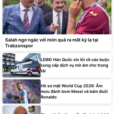
Salah ngơ ngác với món quà ra mắt kỳ lạ tại
Trabzonspor
LĐBĐ Hàn Quốc xin lỗi về cáo buộc
cung cấp dịch vụ mờ ám cho trọng
tài
Hồ sơ mật World Cup 2026: Âm
mưu đánh bom Messi và bám đuôi
Ronaldo