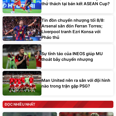
thử thách tại bán kết ASEAN Cup?
Tin đồn chuyển nhượng tối 8/8:
Arsenal săn đón Ferran Torres;
Liverpool tranh Ezri Konsa với
Pháo thủ
Sự tỉnh táo của INEOS giúp MU
thoát bẫy chuyển nhượng
Man United nên ra sân với đội hình
nào trong trận gặp PSG?
ĐỌC NHIỀU NHẤT