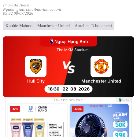
Phạm Bá Thạch
Nguồn: giaitri.thoibaovhnt.com.vn
05:32 08/07/2026
Kobbie Mainoo
Manchester United
Aurelien Tchouameni
Ngoại Hạng Anh
The MKM Stadium
Hull City
Manchester United
18:30
- 22-08-2026
ADVERTISEMENT
-6%
-63%