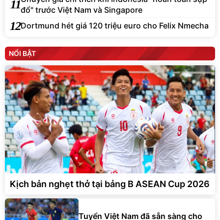
11
đổ" trước Việt Nam và Singapore
12
Dortmund hét giá 120 triệu euro cho Felix Nmecha
NỔI BẬT
Kịch bản nghẹt thở tại bảng B ASEAN Cup 2026
Tuyển Việt Nam đã sẵn sàng cho