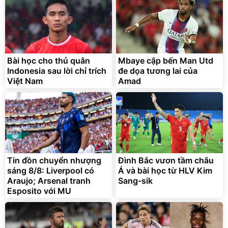
Bài học cho thủ quân
Mbaye cập bến Man Utd
Indonesia sau lời chỉ trích
đe dọa tương lai của
Việt Nam
Amad
Tin đồn chuyển nhượng
Đình Bắc vươn tầm châu
sáng 8/8: Liverpool có
Á và bài học từ HLV Kim
Araujo; Arsenal tranh
Sang-sik
Esposito với MU