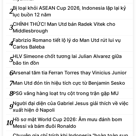
Bị loại khỏi ASEAN Cup 2026, Indonesia lặp lại kỷ
2
lục buồn 12 năm
CHÍNH THỨC! Man Utd bán Radek Vitek cho
3
Middlesbrough
Fabrizio Romano tiết lộ lý do Man Utd rút lui vụ
4
Carlos Baleba
HLV Simeone chốt tương lai Julian Alvarez giữa
5
bão tin đồn
6
Arsenal tăm tia Ferran Torres thay Vinicius Junior
7
Man Utd đón tín hiệu tích cực từ Benjamin Sesko
8
PSG vắng hàng loạt trụ cột trong trận gặp MU
Người đại diện của Gabriel Jesus giải thích về việc
9
xuất hiện ở Napoli
Hồ sơ mật World Cup 2026: Âm mưu đánh bom
10
Messi và bám đuôi Ronaldo
Chuyên gia chỉ trích khi Indonesia "hoàn toàn sụp