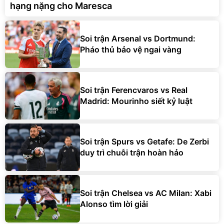
hạng nặng cho Maresca
Soi trận Arsenal vs Dortmund:
Pháo thủ bảo vệ ngai vàng
Soi trận Ferencvaros vs Real
Madrid: Mourinho siết kỷ luật
Soi trận Spurs vs Getafe: De Zerbi
duy trì chuỗi trận hoàn hảo
Soi trận Chelsea vs AC Milan: Xabi
Alonso tìm lời giải