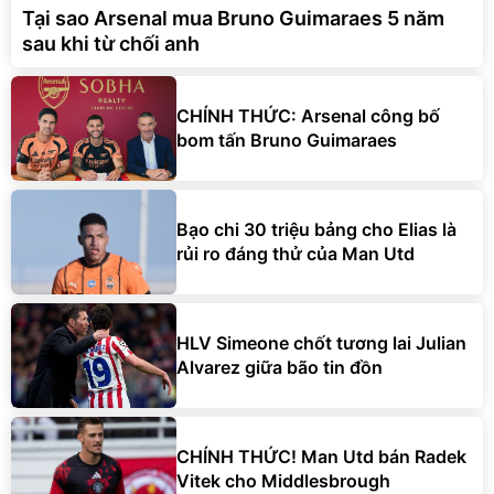
Tại sao Arsenal mua Bruno Guimaraes 5 năm
sau khi từ chối anh
CHÍNH THỨC: Arsenal công bố
bom tấn Bruno Guimaraes
Bạo chi 30 triệu bảng cho Elias là
rủi ro đáng thử của Man Utd
HLV Simeone chốt tương lai Julian
Alvarez giữa bão tin đồn
CHÍNH THỨC! Man Utd bán Radek
Vitek cho Middlesbrough