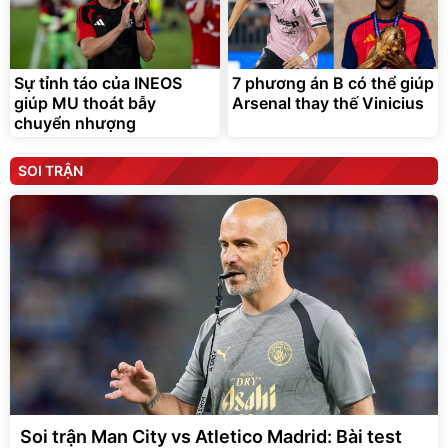
Sự tỉnh táo của INEOS
7 phương án B có thể giúp
giúp MU thoát bẫy
Arsenal thay thế Vinicius
chuyển nhượng
SOI TRẬN
Soi trận Man City vs Atletico Madrid: Bài test