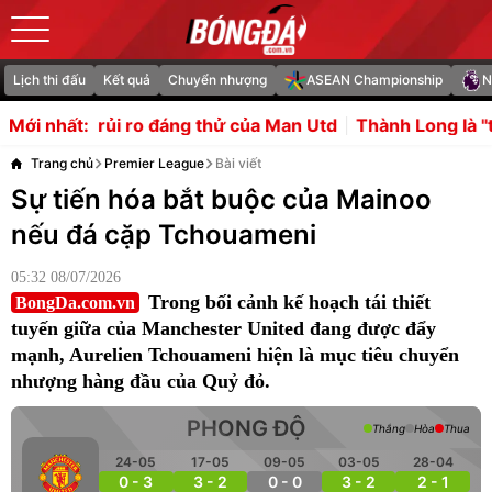
Lịch thi đấu
Kết quả
Chuyển nhượng
ASEAN Championship
N
 đáng thử của Man Utd
Thành Long là "trái tim" mới trong
Mới nhất:
Trang chủ
Premier League
Bài viết
Sự tiến hóa bắt buộc của Mainoo
nếu đá cặp Tchouameni
05:32 08/07/2026
Trong bối cảnh kế hoạch tái thiết
BongDa.com.vn
tuyến giữa của Manchester United đang được đẩy
mạnh, Aurelien Tchouameni hiện là mục tiêu chuyển
nhượng hàng đầu của Quỷ đỏ.
PHONG ĐỘ
Thắng
Hòa
Thua
24-05
17-05
09-05
03-05
28-04
0 - 3
3 - 2
0 - 0
3 - 2
2 - 1