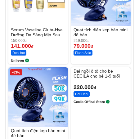
Serum Vaseline Gluta-Hya
Quạt tích điện kẹp bàn mini
Dưỡng Da Sáng Mịn Sau 7
để bàn
Ngày
150.000
219.000
đ
đ
141.000
79.000
đ
đ
Deal hot
Flash Sale
Unilever
Unmute
Đai ngồi ô tô cho bé
-63%
CECILA cho bé 1-9 tuổi
220.000
đ
Hot Deal
Cecila Offical Store
Quạt tích điện kẹp bàn mini
để bàn