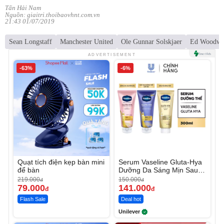
Tấn Hải Nam
Nguồn: giaitri.thoibaovhnt.com.vn
21:43 01/07/2019
Sean Longstaff
Manchester United
Ole Gunnar Solskjaer
Ed Woodwa
ADVERTISEMENT
-63%
-6%
Quạt tích điện kẹp bàn mini
Serum Vaseline Gluta-Hya
để bàn
Dưỡng Da Sáng Mịn Sau 7
Ngày
219.000
150.000
đ
đ
79.000
141.000
đ
đ
Flash Sale
Deal hot
Unilever