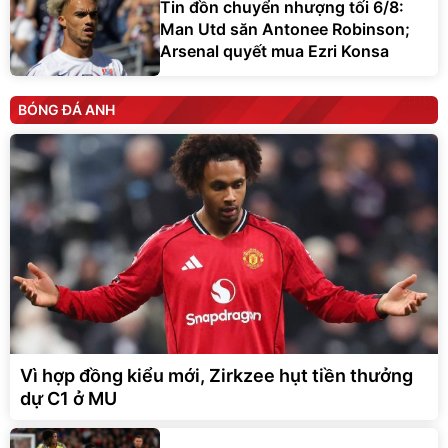
Tin đồn chuyển nhượng tối 6/8:
Man Utd săn Antonee Robinson;
Arsenal quyết mua Ezri Konsa
BÓNG ĐÁ ANH
Vì hợp đồng kiểu mới, Zirkzee hụt tiền thưởng
dự C1 ở MU