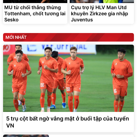
MU từ chối thẳng thừng
Cựu trợ lý HLV Man Utd
Tottenham, chốt tương lai
khuyên Zirkzee gia nhập
Sesko
Juventus
MỚI NHẤT
5 trụ cột bất ngờ vắng mặt ở buổi tập của tuyển
VN