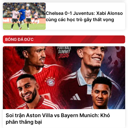
Chelsea 0-1 Juventus: Xabi Alonso
cùng các học trò gây thất vọng
BÓNG ĐÁ ĐỨC
Soi trận Aston Villa vs Bayern Munich: Khó
phân thắng bại