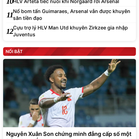
10
HLV Arteta tiếc nuối khi Norgaard rời Arsenal
Nổ bom tấn Guimaraes, Arsenal vẫn được khuyên
11
săn tiền đạo
Cựu trợ lý HLV Man Utd khuyên Zirkzee gia nhập
12
Juventus
NỔI BẬT
Nguyễn Xuân Son chứng minh đẳng cấp số một