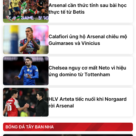
Arsenal cần thức tỉnh sau bài học
thực tế từ Betis
Calafiori ủng hộ Arsenal chiêu mộ
Guimaraes và Vinicius
Chelsea nguy cơ mất Neto vì hiệu
ứng domino từ Tottenham
HLV Arteta tiếc nuối khi Norgaard
rời Arsenal
BÓNG ĐÁ TÂY BAN NHA