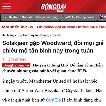
Lịch thi đấu
Kết quả
Chuyển nhượng
ASEAN Championship
N
us
Obi Mikel gọi vụ Man United mua Tielemans là vụ cướ
Mới nhất:
Trang chủ
Tin Chuyển Nhượng
Bài viết
Solskjaer gặp Woodward, đòi mọi giá
chiêu mộ tân binh này trong tuần
21:43 01/07/2019
Thuyền trưởng Quỷ Đỏ làm rõ ưu tiên
BongDa.com.vn
chuyển nhượng của mình với quan chức BLĐ.
2 ngày trước, Manchester United đã hoàn tất việc
chiêu mộ Aaron Wan-Bissaka từ Crystal Palace. Hậu
vệ đắt giá nhất lịch sử
Quỷ Đỏ
là tân binh đáng chú