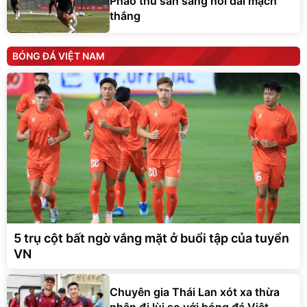
Pháo thủ sẵn sàng nối dài mạch
thắng
BÓNG ĐÁ VIỆT NAM
5 trụ cột bất ngờ vắng mặt ở buổi tập của tuyển
VN
Chuyên gia Thái Lan xót xa thừa
nhận đi lùi so với bóng đá Việt