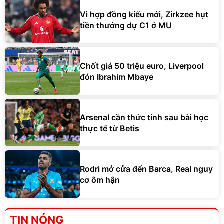
Vì hợp đồng kiểu mới, Zirkzee hụt
tiền thưởng dự C1 ở MU
Chốt giá 50 triệu euro, Liverpool
đón Ibrahim Mbaye
Arsenal cần thức tỉnh sau bài học
thực tế từ Betis
Rodri mở cửa đến Barca, Real nguy
cơ ôm hận
TIN NÓNG