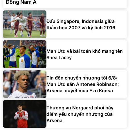
Đông Nam Á
Đấu Singapore, Indonesia giữa
thảm họa 2007 và kỳ tích 2016
Man Utd và bài toán khó mang tên
Shea Lacey
Tin đồn chuyển nhượng tối 6/8:
Man Utd săn Antonee Robinson;
Arsenal quyết mua Ezri Konsa
Thương vụ Norgaard phơi bày
điểm yếu chuyển nhượng của
Arsenal