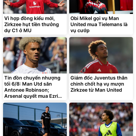
Vì hợp đồng kiểu mới,
Obi Mikel gọi vụ Man
Zirkzee hụt tiền thưởng
United mua Tielemans là
dự C1 ở MU
vụ cướp
Bạt phủ xe ô tô cao cấp,
Xe đạp điện trợ lực G-
tráng nhôm 03 lớp
Force C14 gấp gọn bỏ cốp
tiện lợi
392.000
9.900.000
đ
đ
325.000
7.092.000
Tin đồn chuyển nhượng
đ
Giám đốc Juventus thân
đ
tối 6/8: Man Utd săn
chinh chốt hạ vụ mượn
Đã bán nhiều
Đang xem nhiều
Antonee Robinson;
Zirkzee từ Man United
G-FORCE VIETNA
Arsenal quyết mua Ezri
Konsa