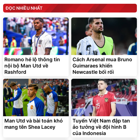
ĐỌC NHIỀU NHẤT
Romano hé lộ thông tin
Cách Arsenal mua Bruno
nội bộ Man Utd về
Guimaraes khiến
Rashford
Newcastle bối rối
Man Utd và bài toán khó
Tuyển Việt Nam đập tan
mang tên Shea Lacey
ảo tưởng về đội hình B
của Indonesia