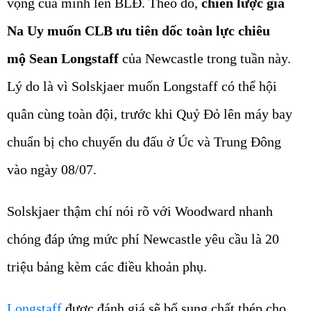
vọng của mình lên BLĐ. Theo đó,
chiến lược gia
Na Uy muốn CLB ưu tiên dốc toàn lực chiêu
mộ Sean Longstaff
của Newcastle trong tuần này.
Lý do là vì Solskjaer muốn Longstaff có thể hội
quân cùng toàn đội, trước khi Quỷ Đỏ lên máy bay
chuẩn bị cho chuyến du đấu ở Úc và Trung Đông
vào ngày 08/07.
Solskjaer thậm chí nói rõ với Woodward nhanh
chóng đáp ứng mức phí Newcastle yêu cầu là 20
triệu bảng kèm các điều khoản phụ.
Longstaff
được đánh giá sẽ bổ sung chất thép cho