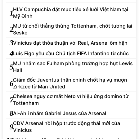
HLV Campuchia đặt mục tiêu xé lưới Việt Nam tại
1
Mỹ Đình
MU từ chối thẳng thừng Tottenham, chốt tương lai
2
Sesko
3
Vinicius đạt thỏa thuận với Real, Arsenal ôm hận
4
Luis Figo yêu cầu Chủ tịch FIFA Infantino từ chức
MU nhắm sao Fulham phòng trường hợp hụt Lewis
5
Hall
Giám đốc Juventus thân chinh chốt hạ vụ mượn
6
Zirkzee từ Man United
Chelsea nguy cơ mất Neto vì hiệu ứng domino từ
7
Tottenham
8
Al-Ahli nhắm Gabriel Jesus của Arsenal
CĐV Arsenal hồi hộp trước động thái mới của
9
Vinicius