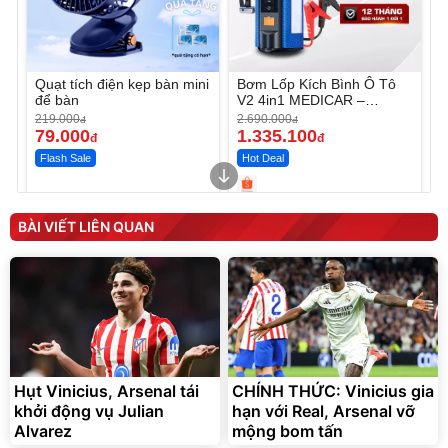
Quạt tích điện kẹp bàn mini
Bơm Lốp Kích Bình Ô Tô
để bàn
V2 4in1 MEDICAR –
12.000mAh
219.000
2.690.000
đ
đ
79.000
1.335.100
đ
đ
Flash Sale
Hot Deal
Unmute
Unmute
Máy ép chậm trái cây
Máy rửa xe cầm tay xịt rửa
BÀI VIẾT LIÊN QUAN
Elmich JEE 1855OL
cao áp có tạo bọt tuyết
3.000.000
đ
2.143.650
399.000
đ
đ
Flash Sale
Đã bán nhiều
Hụt Vinicius, Arsenal tái
CHÍNH THỨC: Vinicius gia
khởi động vụ Julian
hạn với Real, Arsenal vỡ
Alvarez
mộng bom tấn