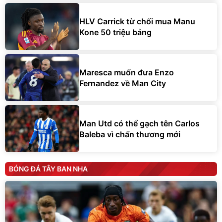
HLV Carrick từ chối mua Manu
Kone 50 triệu bảng
Maresca muốn đưa Enzo
Fernandez về Man City
Man Utd có thể gạch tên Carlos
Baleba vì chấn thương mới
BÓNG ĐÁ TÂY BAN NHA