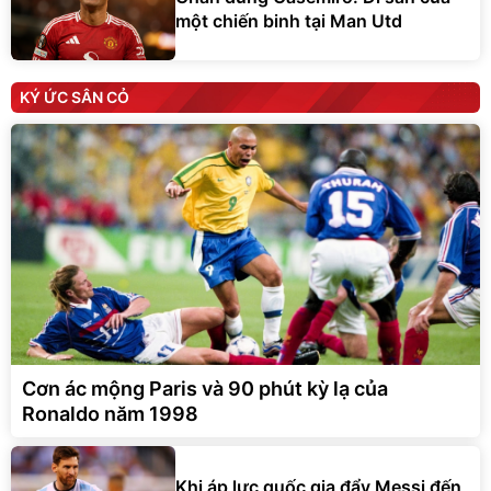
một chiến binh tại Man Utd
KÝ ỨC SÂN CỎ
Cơn ác mộng Paris và 90 phút kỳ lạ của
Ronaldo năm 1998
Khi áp lực quốc gia đẩy Messi đến