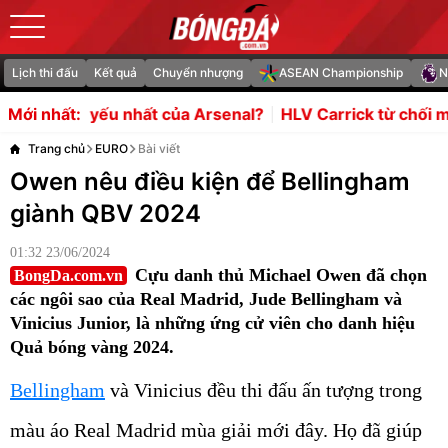
Lịch thi đấu
Kết quả
Chuyển nhượng
ASEAN Championship
N
của Arsenal?
HLV Carrick từ chối mua Manu Kone 50 triệ
Mới nhất:
Trang chủ
EURO
Bài viết
Owen nêu điều kiện để Bellingham
giành QBV 2024
01:32 23/06/2024
Cựu danh thủ Michael Owen đã chọn
BongDa.com.vn
các ngôi sao của Real Madrid, Jude Bellingham và
Vinicius Junior, là những ứng cử viên cho danh hiệu
Quả bóng vàng 2024.
Bellingham
và Vinicius đều thi đấu ấn tượng trong
màu áo Real Madrid mùa giải mới đây. Họ đã giúp