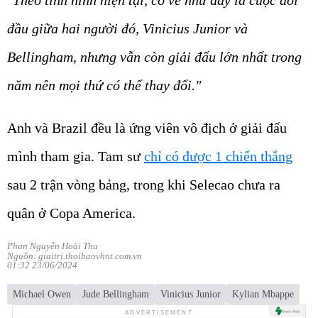
"Theo tình hình hiện tại, có vẻ như đây là cuộc đối
đầu giữa hai người đó, Vinicius Junior và
Bellingham, nhưng vẫn còn giải đấu lớn nhất trong
năm nên mọi thứ có thể thay đổi."
Anh và Brazil đều là ứng viên vô địch ở giải đấu
mình tham gia. Tam sư
chỉ có được 1 chiến thắng
sau 2 trận vòng bảng, trong khi Selecao chưa ra
quân ở Copa America.
Phan Nguyễn Hoài Thu
Nguồn: giaitri.thoibaovhnt.com.vn
01:32 23/06/2024
Michael Owen
Jude Bellingham
Vinicius Junior
Kylian Mbappe
ADVERTISEMENT