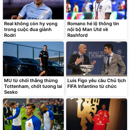
Real không còn hy vọng
Romano hé lộ thông tin
trong cuộc đua giành
nội bộ Man Utd về
Rodri
Rashford
MU từ chối thẳng thừng
Luis Figo yêu cầu Chủ tịch
Tottenham, chốt tương lai
FIFA Infantino từ chức
Sesko