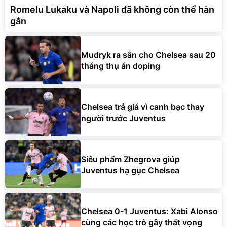
Romelu Lukaku và Napoli đã không còn thể hàn
gắn
Mudryk ra sân cho Chelsea sau 20
tháng thụ án doping
Chelsea trả giá vì canh bạc thay
người trước Juventus
Siêu phẩm Zhegrova giúp
Juventus hạ gục Chelsea
Chelsea 0-1 Juventus: Xabi Alonso
cùng các học trò gây thất vọng