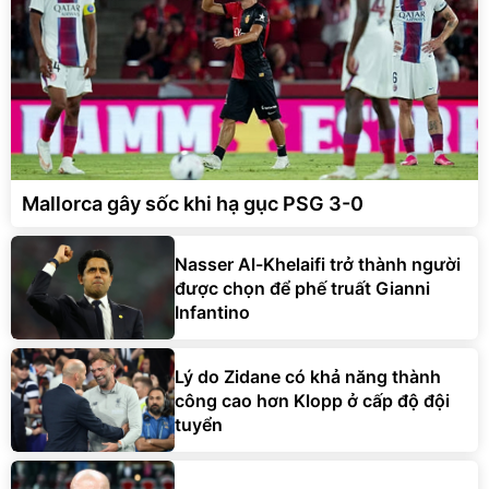
Mallorca gây sốc khi hạ gục PSG 3-0
Nasser Al-Khelaifi trở thành người
được chọn để phế truất Gianni
Infantino
Lý do Zidane có khả năng thành
công cao hơn Klopp ở cấp độ đội
tuyển