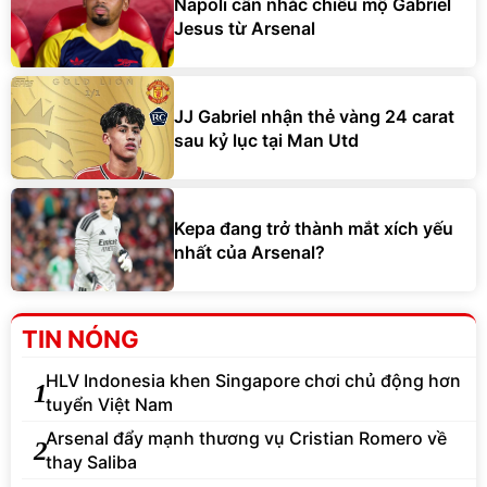
Napoli cân nhắc chiêu mộ Gabriel
Jesus từ Arsenal
JJ Gabriel nhận thẻ vàng 24 carat
sau kỷ lục tại Man Utd
Kepa đang trở thành mắt xích yếu
nhất của Arsenal?
TIN NÓNG
HLV Indonesia khen Singapore chơi chủ động hơn
1
tuyển Việt Nam
Arsenal đẩy mạnh thương vụ Cristian Romero về
2
thay Saliba