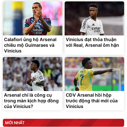
Bạt phủ xe ô tô cao cấp,
Xe đạp điện trợ lực G-
tráng nhôm 03 lớp
Force C14 gấp gọn bỏ cốp
tiện lợi
392.000
9.900.000
đ
đ
325.000
7.092.000
Calafiori ủng hộ Arsenal
đ
Vinicius đạt thỏa thuận
đ
chiêu mộ Guimaraes và
với Real, Arsenal ôm hận
Đã bán nhiều
Đang xem nhiều
Vinicius
G-FORCE VIETNA
Arsenal chỉ là công cụ
CĐV Arsenal hồi hộp
trong màn kịch hợp đồng
trước động thái mới của
của Vinicius?
Vinicius
MỚI NHẤT