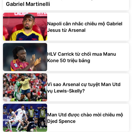
Gabriel Martinelli
Napoli cân nhắc chiêu mộ Gabriel
Jesus từ Arsenal
HLV Carrick từ chối mua Manu
Kone 50 triệu bảng
Vì sao Arsenal cự tuyệt Man Utd
vụ Lewis-Skelly?
Man Utd được chào mời chiêu mộ
Djed Spence