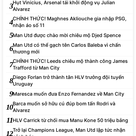
Hụt Vinicius, Arsenal tái khởi động vụ Julian
3
Alvarez
CHÍNH THỨC! Maghnes Akliouche gia nhập PSG,
4
nhận áo số 11
5
Man Utd được chào mời chiêu mộ Djed Spence
Man Utd có thể gạch tên Carlos Baleba vì chấn
6
thương mới
CHÍNH THỨC! Leeds chiêu mộ thành công James
7
Trafford từ Man City
Diego Forlan trở thành tân HLV trưởng đội tuyển
8
Uruguay
9
Maresca muốn đưa Enzo Fernandez về Man City
Barca muốn sở hữu cú đúp bom tấn Rodri và
10
Alvarez
11
HLV Carrick từ chối mua Manu Kone 50 triệu bảng
Trở lại Champions League, Man Utd lập tức nhận
12