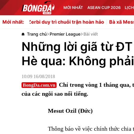
MỚI NHẤT
ASEAN CUP 2026
LỊCH
 duy trì chuỗi trận hoàn hảo
Bà xã Messi khoe dáng bikin
Mới nhất:
Trang chủ
Premier League
Bài viết
Những lời giã từ ĐT
Hè qua: Không phải
10:09 16/08/2018
Chỉ trong vòng 1 tháng qua, t
BongDa.com.vn
của các ngôi sao nổi tiếng.
Mesut Ozil (Đức)
Thông báo về việc chính thức chia 