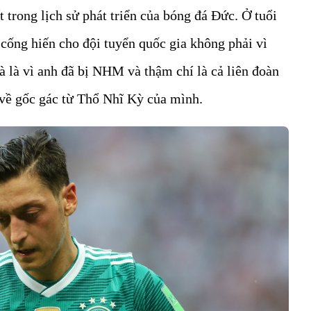
 trong lịch sử phát triển của bóng đá Đức. Ở tuổi
c cống hiến cho đội tuyển quốc gia không phải vì
 là vì anh đã bị NHM và thậm chí là cả liên đoàn
 về gốc gác từ Thổ Nhĩ Kỳ của mình.