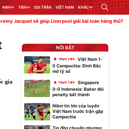
ANH
TBN
SOI TRẬN
VIỆT NAM
KHÁC
giúp Liverpool giải bài toán hàng thủ?
Liverpool chuẩn 
t
NỔI BẬT
Việt Nam 1-
0 Campuchia: Đình Bắc
mở tỷ số
ốc gia
Singapore
0-0 Indonesia: Baker đòi
penalty bất thành
Niềm tin lớn của tuyển
Việt Nam trước trận gặp
Campuchia
Tin đồn chuyển nhượng