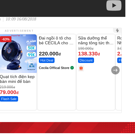
n
10:09 16/08/2018
Unmute
Unmute
Unmute
ADVERTISEMENT
Đai ngồi ô tô cho
Sữa dưỡng thể
Robot Hú
-63%
-27%
bé CECILA cho bé
nâng tông tức thì
Nhà - D2
1-9 tuổi
Vaseline Body
Thông M
190.000
3.000.000
đ
220.000
138.330
2.200.
đ
đ
Hot Deal
Discount
Flash Sale
Cecila Offical Store
Quạt tích điện kẹp
bàn mini để bàn
219.000
đ
79.000
đ
Flash Sale