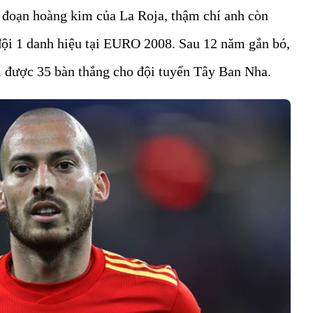
i đoạn hoàng kim của La Roja, thậm chí anh còn
ội 1 danh hiệu tại EURO 2008. Sau 12 năm gắn bó,
hi được 35 bàn thắng cho đội tuyển Tây Ban Nha.