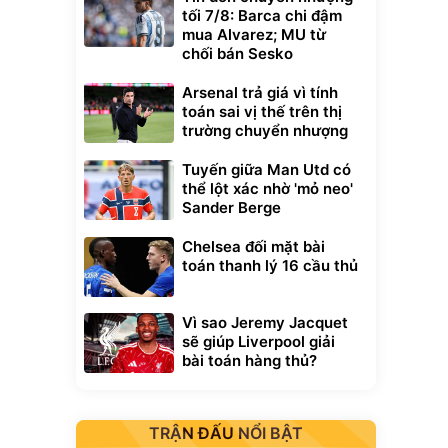
tối 7/8: Barca chi đậm
mua Alvarez; MU từ
chối bán Sesko
Arsenal trả giá vì tính
toán sai vị thế trên thị
trường chuyển nhượng
Tuyến giữa Man Utd có
thể lột xác nhờ 'mỏ neo'
Sander Berge
Chelsea đối mặt bài
toán thanh lý 16 cầu thủ
Vì sao Jeremy Jacquet
sẽ giúp Liverpool giải
bài toán hàng thủ?
TRẬN ĐẤU NỔI BẬT