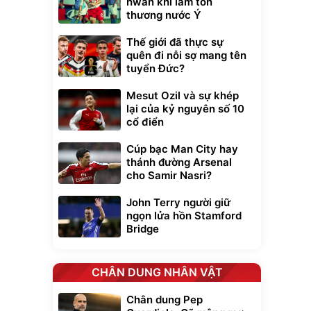
hwan khi làm tổn
thương nước Ý
Thế giới đã thực sự
quên đi nỗi sợ mang tên
tuyển Đức?
Mesut Ozil và sự khép
lại của kỷ nguyên số 10
cổ điển
Cúp bạc Man City hay
thánh đường Arsenal
cho Samir Nasri?
John Terry người giữ
ngọn lửa hồn Stamford
Bridge
CHÂN DUNG NHÂN VẬT
Chân dung Pep