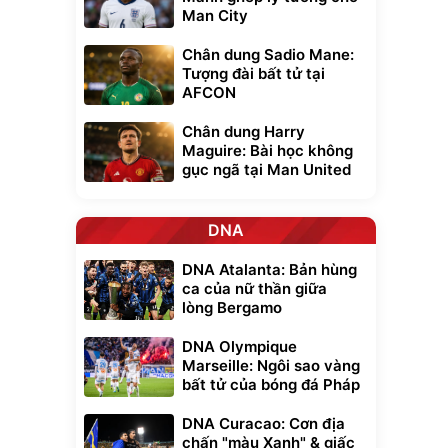
Man City
Chân dung Sadio Mane:
Tượng đài bất tử tại
AFCON
Chân dung Harry
Maguire: Bài học không
gục ngã tại Man United
DNA
DNA Atalanta: Bản hùng
ca của nữ thần giữa
lòng Bergamo
DNA Olympique
Marseille: Ngôi sao vàng
bất tử của bóng đá Pháp
DNA Curacao: Cơn địa
chấn "màu Xanh" & giấc