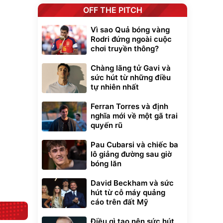
OFF THE PITCH
Vì sao Quả bóng vàng
Rodri đứng ngoài cuộc
chơi truyền thông?
Unmute
t Bụi Lau
Vali Bamozo
Chàng lãng tử Gavi và
-001 -
Khung Nhôm
sức hút từ những điều
inh
9066 Size
1.000.000
đ
đ
tự nhiên nhất
20/24/28 Cao Cấp
000
825.000
đ
đ
Flash Sale
Ferran Torres và định
nghĩa mới về một gã trai
quyến rũ
Lót ghế ôtô, nâng
lưng chống nóng
giúp thoải mái
Pau Cubarsi và chiếc ba
trong di chuyển
295.000
lô giảng đường sau giờ
đ
bóng lăn
Đã bán nhiều
David Beckham và sức
hút từ cỗ máy quảng
cáo trên đất Mỹ
Điều gì tạo nên sức hút