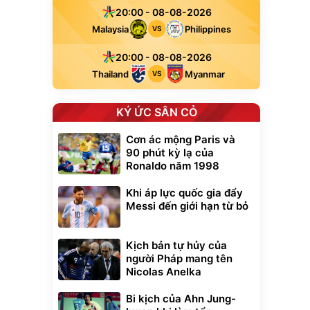
20:00 - 08-08-2026
Malaysia
Philippines
VS
20:00 - 08-08-2026
Thailand
Myanmar
VS
KÝ ỨC SÂN CỎ
Cơn ác mộng Paris và
90 phút kỳ lạ của
Ronaldo năm 1998
Khi áp lực quốc gia đẩy
Messi đến giới hạn từ bỏ
Kịch bản tự hủy của
người Pháp mang tên
Nicolas Anelka
Bi kịch của Ahn Jung-