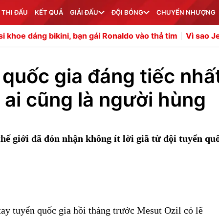
 THI ĐẤU
KẾT QUẢ
GIẢI ĐẤU
ĐỘI BÓNG
CHUYỂN NHƯỢNG
i, bạn gái Ronaldo vào thả tim
Vì sao Jeremy Jacquet sẽ 
 quốc gia đáng tiếc nhấ
 ai cũng là người hùng
hế giới đã đón nhận không ít lời giã từ đội tuyển qu
tay tuyển quốc gia hồi tháng trước Mesut Ozil có lẽ