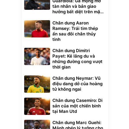
Guardiola: Gã mộng mơ
tàn nhẫn và bản giao
hưởng bất diệt trên mặt
cỏ xanh
Chân dung Aaron
Ramsey: Trái tim thép
ẩn sau đôi chân thủy
tinh
Chân dung Dimitri
Payet: Kẻ lãng du và
những đường cong vượt
thời gian
Chân dung Neymar: Vũ
điệu dang dở của hoàng
tử không ngai
Chân dung Casemiro: Di
sản của một chiến binh
tại Man Utd
Chân dung Marc Guehi:
Mảnh ghép lý tưởng cho