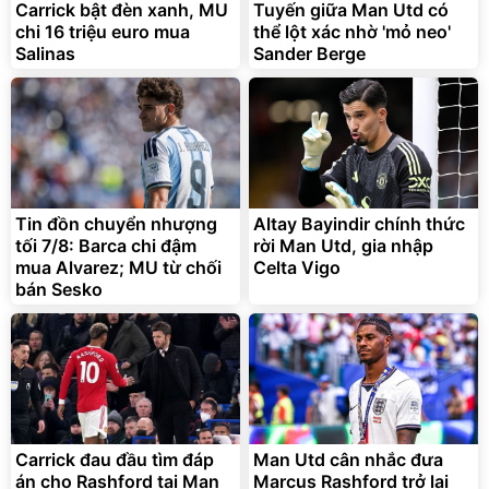
Carrick bật đèn xanh, MU
Tuyến giữa Man Utd có
chi 16 triệu euro mua
thể lột xác nhờ 'mỏ neo'
Salinas
Sander Berge
Tin đồn chuyển nhượng
Altay Bayindir chính thức
tối 7/8: Barca chi đậm
rời Man Utd, gia nhập
mua Alvarez; MU từ chối
Celta Vigo
bán Sesko
Carrick đau đầu tìm đáp
Man Utd cân nhắc đưa
án cho Rashford tại Man
Marcus Rashford trở lại