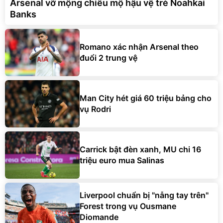
Arsenal vỡ mộng chiêu mộ hậu vệ trẻ Noahkai
Banks
Romano xác nhận Arsenal theo
đuổi 2 trung vệ
Man City hét giá 60 triệu bảng cho
vụ Rodri
Carrick bật đèn xanh, MU chi 16
triệu euro mua Salinas
Liverpool chuẩn bị "nẫng tay trên"
Forest trong vụ Ousmane
Diomande