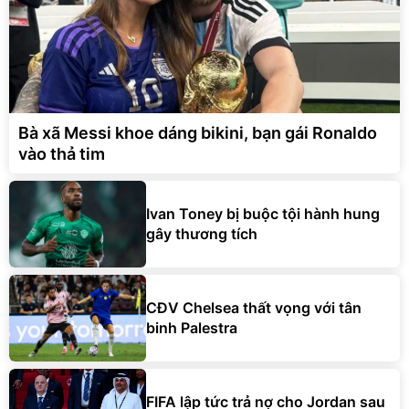
Bà xã Messi khoe dáng bikini, bạn gái Ronaldo
vào thả tim
Ivan Toney bị buộc tội hành hung
gây thương tích
CĐV Chelsea thất vọng với tân
binh Palestra
FIFA lập tức trả nợ cho Jordan sau