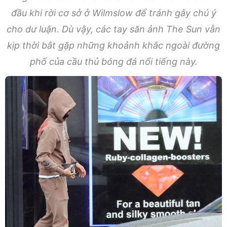
đầu khi rời cơ sở ở Wilmslow để tránh gây chú ý
cho dư luận. Dù vậy, các tay săn ảnh The Sun vẫn
kịp thời bắt gặp những khoảnh khắc ngoài đường
phố của cầu thủ bóng đá nổi tiếng này.