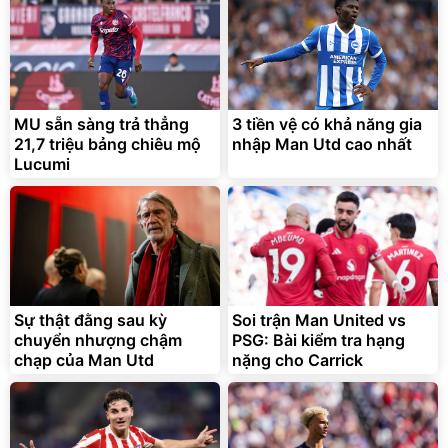
MU sẵn sàng trả thẳng
3 tiền vệ có khả năng gia
21,7 triệu bảng chiêu mộ
nhập Man Utd cao nhất
Lucumi
Sự thật đằng sau kỳ
Soi trận Man United vs
chuyển nhượng chậm
PSG: Bài kiểm tra hạng
chạp của Man Utd
nặng cho Carrick