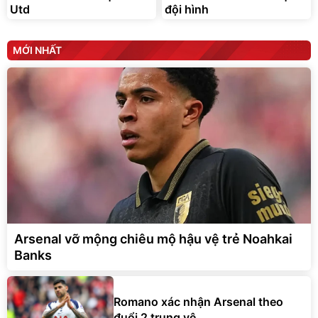
Utd
đội hình
MỚI NHẤT
Arsenal vỡ mộng chiêu mộ hậu vệ trẻ Noahkai
Banks
Romano xác nhận Arsenal theo
đuổi 2 trung vệ