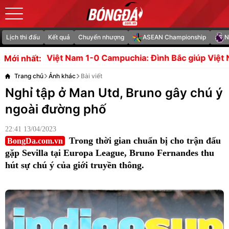
Lịch thi đấu
Kết quả
Chuyển nhượng
ASEAN Championship
N
puchia: Đình Bắc giúp Việt Nam dẫn đầu bảng A ASEAN 
Mới nhất:
Trang chủ
Ảnh khác
Bài viết
Nghỉ tập ở Man Utd, Bruno gây chú ý
ngoài đường phố
22:41 13/04/2023
Trong thời gian chuẩn bị cho trận đấu
BongDa.com.vn
gặp Sevilla tại Europa League, Bruno Fernandes thu
hút sự chú ý của giới truyền thông.