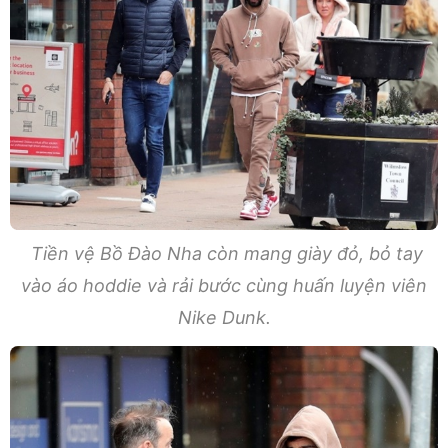
Tiền vệ Bồ Đào Nha còn mang giày đỏ, bỏ tay
vào áo hoddie và rải bước cùng huấn luyện viên
Nike Dunk.