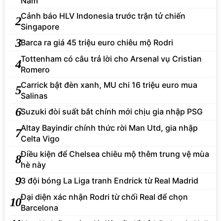
Nam
Cảnh báo HLV Indonesia trước trận tử chiến
2
Singapore
3
Barca ra giá 45 triệu euro chiêu mộ Rodri
Tottenham có câu trả lời cho Arsenal vụ Cristian
4
Romero
Carrick bật đèn xanh, MU chi 16 triệu euro mua
5
Salinas
6
Suzuki đòi suất bắt chính mới chịu gia nhập PSG
Altay Bayindir chính thức rời Man Utd, gia nhập
7
Celta Vigo
Điều kiện để Chelsea chiêu mộ thêm trung vệ mùa
8
hè này
9
3 đội bóng La Liga tranh Endrick từ Real Madrid
Đại diện xác nhận Rodri từ chối Real để chọn
10
Barcelona