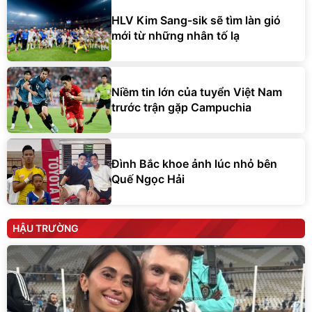
HLV Kim Sang-sik sẽ tìm làn gió
mới từ những nhân tố lạ
Niềm tin lớn của tuyển Việt Nam
trước trận gặp Campuchia
Đình Bắc khoe ảnh lúc nhỏ bên
Quế Ngọc Hải
HẬU TRƯỜNG