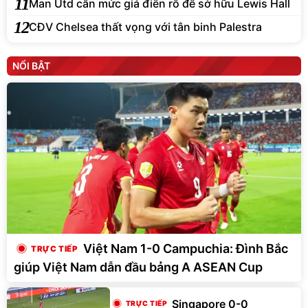
11
Man Utd cần mức giá điên rồ để sở hữu Lewis Hall
12
CĐV Chelsea thất vọng với tân binh Palestra
NỔI BẬT
Việt Nam 1-0 Campuchia: Đình Bắc
giúp Việt Nam dẫn đầu bảng A ASEAN Cup
Singapore 0-0