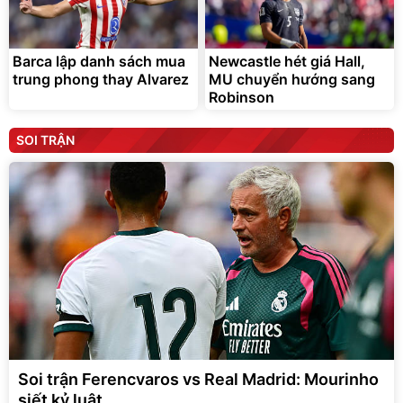
Barca lập danh sách mua
Newcastle hét giá Hall,
trung phong thay Alvarez
MU chuyển hướng sang
Robinson
SOI TRẬN
Soi trận Ferencvaros vs Real Madrid: Mourinho
siết kỷ luật