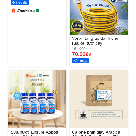
Giá ưu đãi
JYooHome
Vòi xịt tăng áp dành cho
rửa xe, tưới cây
161.000
đ
70.000
đ
Bán chạy
Sữa nước Ensure Abbott,
Cà phê phin giấy Arabica