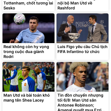
Tottenham, chốt tương lai
nội bộ Man Utd về
Sesko
Rashford
Real không còn hy vọng
Luis Figo yêu cầu Chủ tịch
trong cuộc đua giành
FIFA Infantino từ chức
Rodri
Man Utd và bài toán khó
Tin đồn chuyển nhượng
mang tên Shea Lacey
tối 6/8: Man Utd săn
Antonee Robinson;
Arsenal quyết mua Ezri