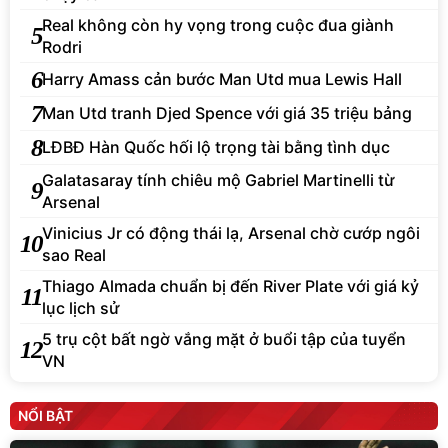
Real không còn hy vọng trong cuộc đua giành
5
Rodri
6
Harry Amass cản bước Man Utd mua Lewis Hall
7
Man Utd tranh Djed Spence với giá 35 triệu bảng
8
LĐBĐ Hàn Quốc hối lộ trọng tài bằng tình dục
Galatasaray tính chiêu mộ Gabriel Martinelli từ
9
Arsenal
Vinicius Jr có động thái lạ, Arsenal chờ cướp ngôi
10
sao Real
Thiago Almada chuẩn bị đến River Plate với giá kỷ
11
lục lịch sử
5 trụ cột bất ngờ vắng mặt ở buổi tập của tuyển
12
VN
NỔI BẬT