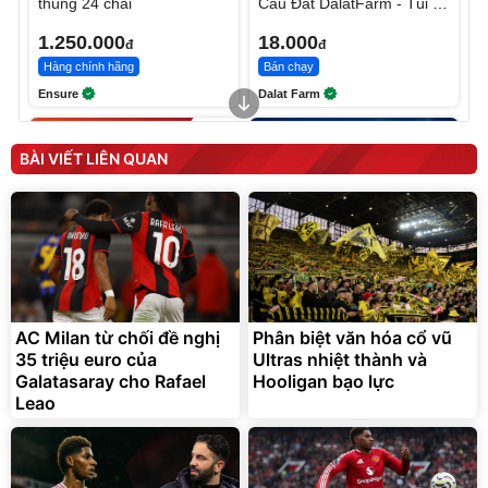
thùng 24 chai
Cầu Đất DalatFarm - Túi 10
g
1.250.000
18.000
đ
đ
Hàng chính hãng
Bán chạy
Ensure
Dalat Farm
BÀI VIẾT LIÊN QUAN
AC Milan từ chối đề nghị
Phân biệt văn hóa cổ vũ
Bộ nồi inox nguyên khối
Sữa bột Ensure Gold
35 triệu euro của
Elmich Trimax EL-
Ultras nhiệt thành và
Abbott hương vani 800g
2136OL04
Galatasaray cho Rafael
Hooligan bạo lực
1.405.000
đ
2.036.700
1.035.000
đ
đ
Leao
Hot Deal
Flash Sale
Elmich Việt Nam
Ensure Chính Hãng