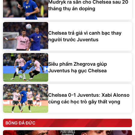
Mudryk ra sân cho Chelsea sau 20
tháng thụ án doping
Chelsea trả giá vì canh bạc thay
người trước Juventus
Siêu phẩm Zhegrova giúp
Juventus hạ gục Chelsea
Chelsea 0-1 Juventus: Xabi Alonso
cùng các học trò gây thất vọng
BÓNG ĐÁ ĐỨC