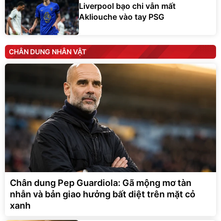
Liverpool bạo chi vẫn mất
Akliouche vào tay PSG
CHÂN DUNG NHÂN VẬT
Chân dung Pep Guardiola: Gã mộng mơ tàn
nhẫn và bản giao hưởng bất diệt trên mặt cỏ
xanh