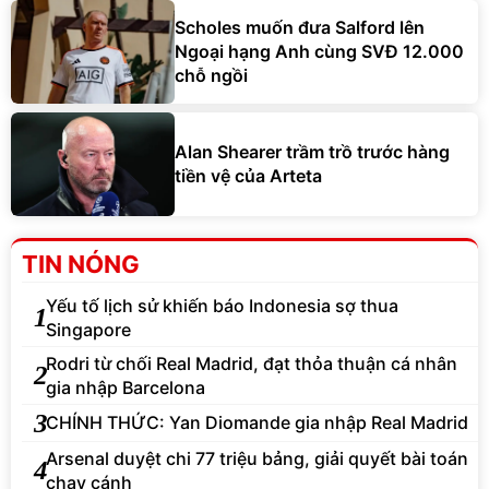
Scholes muốn đưa Salford lên
Ngoại hạng Anh cùng SVĐ 12.000
chỗ ngồi
Alan Shearer trầm trồ trước hàng
tiền vệ của Arteta
TIN NÓNG
Yếu tố lịch sử khiến báo Indonesia sợ thua
1
Singapore
Rodri từ chối Real Madrid, đạt thỏa thuận cá nhân
2
gia nhập Barcelona
3
CHÍNH THỨC: Yan Diomande gia nhập Real Madrid
Arsenal duyệt chi 77 triệu bảng, giải quyết bài toán
4
chạy cánh