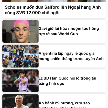
Scholes muốn đưa Salford lên Ngoại hạng Anh
cùng SVĐ 12.000 chỗ ngồi
Gavi giữ lời hứa nhuộm tóc hồng
rực rỡ sau World Cup
Argentina lập ngày lễ quốc gia
mừng chiến thắng trước tuyển Anh
LĐBĐ Hàn Quốc hối lộ trọng tài
bằng tình dục
Ăn bánh mì nướng, cựu sao