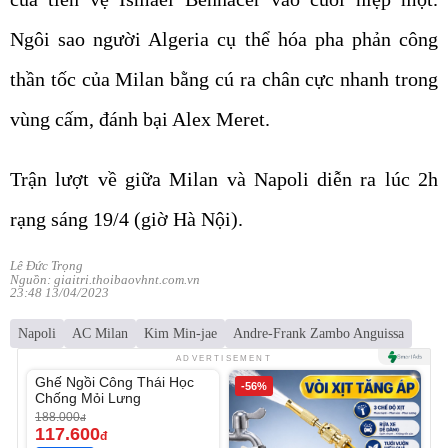
Ngôi sao người Algeria cụ thể hóa pha phản công
thần tốc của Milan bằng cú ra chân cực nhanh trong
vùng cấm, đánh bại Alex Meret.
Trận lượt về giữa Milan và Napoli diễn ra lúc 2h
rạng sáng 19/4 (giờ Hà Nội).
Lê Đức Trọng
Nguồn: giaitri.thoibaovhnt.com.vn
23:48 13/04/2023
Napoli
AC Milan
Kim Min-jae
Andre-Frank Zambo Anguissa
Unmute
ADVERTISEMENT
Ghế Ngồi Công Thái Học
-37%
-56%
Chống Mỏi Lưng
188.000
đ
117.600
đ