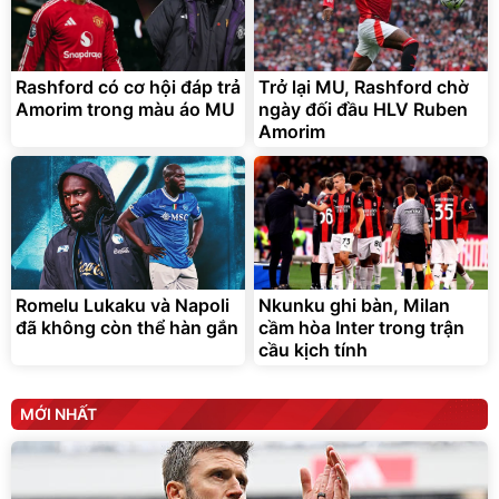
Rashford có cơ hội đáp trả
Trở lại MU, Rashford chờ
Amorim trong màu áo MU
ngày đối đầu HLV Ruben
Amorim
Máy massage cầm tay
Thùng 48 hộp Sữa tươi Tiệt
chính hãng SMART TREND
Trùng Vinamilk Green Farm
110ml
450.000
376.358
đ
đ
440.000
313.632
đ
đ
Bán chạy
Deal hot
Romelu Lukaku và Napoli
Nkunku ghi bàn, Milan
vinamilk official
đã không còn thể hàn gắn
SMART TREND
cầm hòa Inter trong trận
cầu kịch tính
MỚI NHẤT