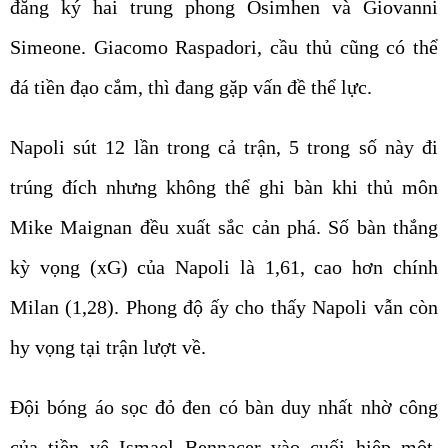
đăng ký hai trung phong Osimhen và Giovanni
Simeone. Giacomo Raspadori, cầu thủ cũng có thể
đá tiền đạo cắm, thì đang gặp vấn đề thể lực.
Napoli sút 12 lần trong cả trận, 5 trong số này đi
trúng đích nhưng không thể ghi bàn khi thủ môn
Mike Maignan đều xuất sắc cản phá. Số bàn thắng
kỳ vọng (xG) của Napoli là 1,61, cao hơn chính
Milan (1,28). Phong độ ấy cho thấy Napoli vẫn còn
hy vọng tại trận lượt về.
Đội bóng áo sọc đỏ đen có bàn duy nhất nhờ công
của tiền vệ Ismael Bennacer vào cuối hiệp một.