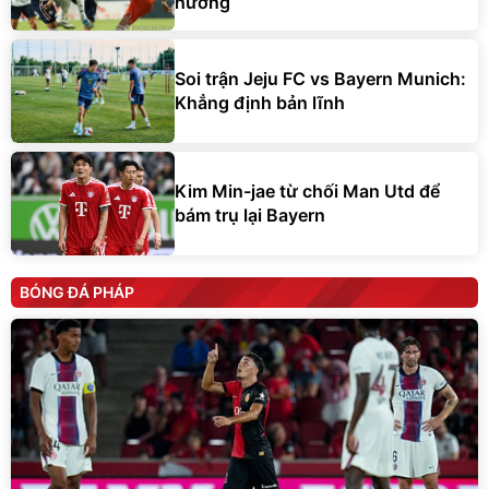
hương
Soi trận Jeju FC vs Bayern Munich:
Khẳng định bản lĩnh
Kim Min-jae từ chối Man Utd để
bám trụ lại Bayern
BÓNG ĐÁ PHÁP