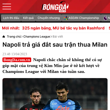
Lịch thi đấu
Kết quả
Chuyển nhượng
ASEAN Championship
N
n bảng, MU bế tắc vụ bán Rashford
Soi trận Thái Lan v
Mới nhất:
Trang chủ
Champions League
Bài viết
Napoli trả giá đắt sau trận thua Milan
23:48 13/04/2023
Napoli chắc chắn sẽ không thể có sự
BongDa.com.vn
góp mặt của trung vệ Kim Min-jae ở tứ kết lượt về
Champions League với Milan vào tuần sau.