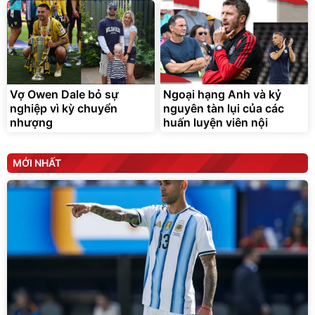
Vợ Owen Dale bỏ sự
Ngoại hạng Anh và kỷ
nghiệp vì kỳ chuyển
nguyên tàn lụi của các
nhượng
huấn luyện viên nội
MỚI NHẤT