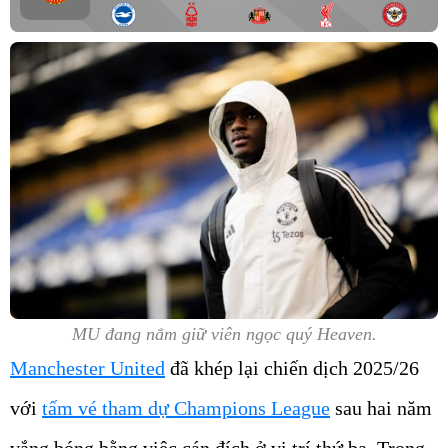
MU đang nắm giữ viên ngọc quý Heaven.
Manchester United
đã khép lại chiến dịch 2025/26
với
tấm vé tham dự Champions League
sau hai năm
vắng bóng bằng việc cán đích ở vị trí thứ ba. Trong