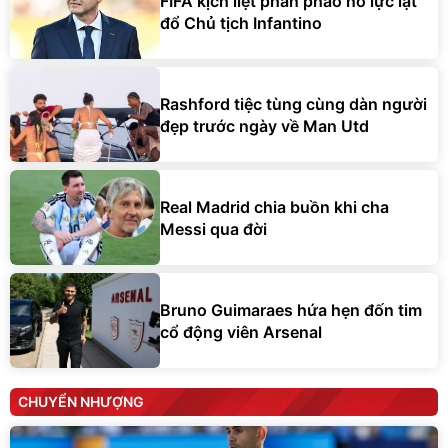
FIFA kịch liệt phản pháo nỗ lực lật
đổ Chủ tịch Infantino
Rashford tiệc tùng cùng dàn người
đẹp trước ngày về Man Utd
Real Madrid chia buồn khi cha
Messi qua đời
Bruno Guimaraes hứa hẹn đốn tim
cổ động viên Arsenal
CHUYỂN NHƯỢNG