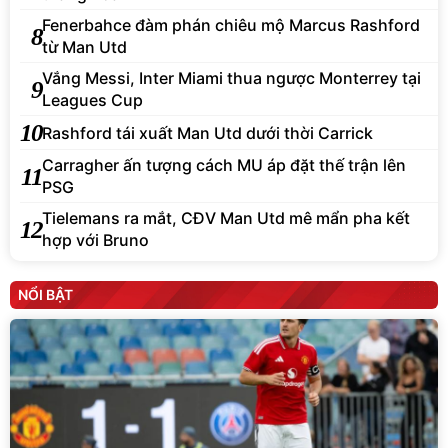
Fenerbahce đàm phán chiêu mộ Marcus Rashford
8
từ Man Utd
Vắng Messi, Inter Miami thua ngược Monterrey tại
9
Leagues Cup
10
Rashford tái xuất Man Utd dưới thời Carrick
Carragher ấn tượng cách MU áp đặt thế trận lên
11
PSG
Tielemans ra mắt, CĐV Man Utd mê mẩn pha kết
12
hợp với Bruno
NỔI BẬT