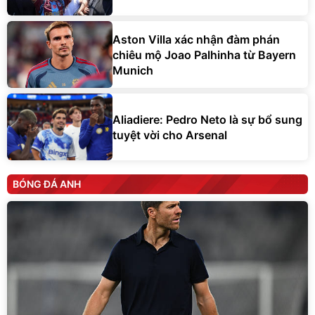
Aston Villa xác nhận đàm phán
chiêu mộ Joao Palhinha từ Bayern
Munich
Aliadiere: Pedro Neto là sự bổ sung
tuyệt vời cho Arsenal
BÓNG ĐÁ ANH