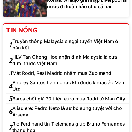
nước đi hoàn hảo cho cả hai
TIN NÓNG
Truyền thông Malaysia e ngại tuyển Việt Nam ở
1
bán kết
HLV Tan Cheng Hoe nhận định Malaysia là cửa
2
dưới trước Việt Nam
3
Mất Rodri, Real Madrid nhắm mua Zubimendi
Andrey Santos hạnh phúc khi được khoác áo Man
4
Utd
5
Barca chốt giá 70 triệu euro mua Rodri từ Man City
Aliadiere: Pedro Neto là sự bổ sung tuyệt vời cho
6
Arsenal
Rio Ferdinand tin Tielemans giúp Bruno Fernandes
7
thăng hoa