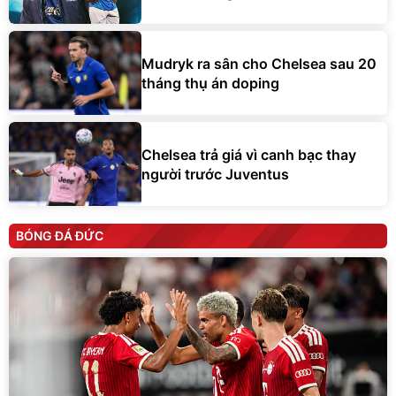
Mudryk ra sân cho Chelsea sau 20
tháng thụ án doping
Chelsea trả giá vì canh bạc thay
người trước Juventus
BÓNG ĐÁ ĐỨC