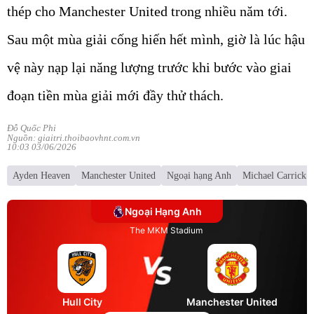
thép cho Manchester United trong nhiều năm tới.
Sau một mùa giải cống hiến hết mình, giờ là lúc hậu
vệ này nạp lại năng lượng trước khi bước vào giai
đoạn tiền mùa giải mới đầy thử thách.
Đỗ Quốc Phi
Nguồn: giaitri.thoibaovhnt.com.vn
10:03 03/06/2026
Ayden Heaven
Manchester United
Ngoại hạng Anh
Michael Carrick
Ngoại Hạng Anh
The MKM Stadium
Hull City
Manchester United