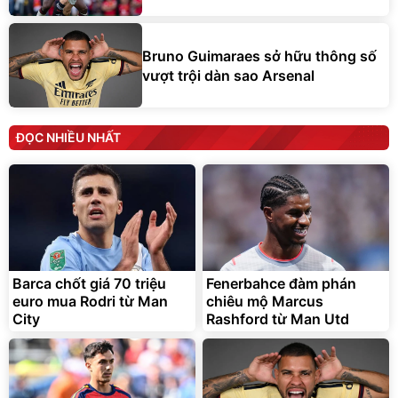
Bruno Guimaraes sở hữu thông số
vượt trội dàn sao Arsenal
ĐỌC NHIỀU NHẤT
Barca chốt giá 70 triệu
Fenerbahce đàm phán
euro mua Rodri từ Man
chiêu mộ Marcus
City
Rashford từ Man Utd