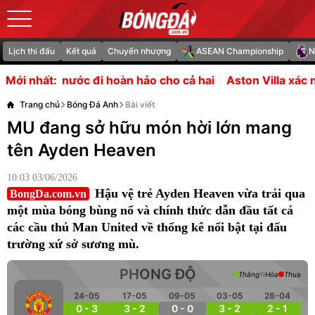
Lịch thi đấu
Kết quả
Chuyển nhượng
ASEAN Championship
N
i hoàn hảo cho cả hai
Aston Villa xác nhận đàm phán ch
Mới nhất:
Trang chủ
Bóng Đá Anh
Bài viết
MU đang sở hữu món hời lớn mang
tên Ayden Heaven
10:03 03/06/2026
Hậu vệ trẻ Ayden Heaven vừa trải qua
BongDa.com.vn
một mùa bóng bùng nổ và chính thức dẫn đầu tất cả
các cầu thủ Man United về thống kê nổi bật tại đấu
trường xứ sở sương mù.
PHONG ĐỘ
Thắng
Hòa
Thua
24-05
17-05
09-05
03-05
28-04
0 - 3
3 - 2
0 - 0
3 - 2
2 - 1