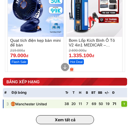
Quạt tích điện kẹp bàn mini
Bơm Lốp Kích Bình Ô Tô
để bàn
V2 4in1 MEDICAR –
12.000mAh
219.000
2.690.000
đ
đ
79.000
1.335.100
đ
đ
Flash Sale
Hot Deal
Unmute
Unmute
Máy ép chậm trái cây
Máy rửa xe cầm tay xịt rửa
BẢNG XẾP HẠNG
Elmich JEE 1855OL
cao áp có tạo bọt tuyết
3.000.000
đ
#
Đội bóng
Tr
T
H
B
BT
BB
+/-
Đ
P
2.143.650
399.000
đ
đ
Flash Sale
Đã bán nhiều
3
38
20
11
7
69
50
19
71
Manchester United
T
Xem tất cả