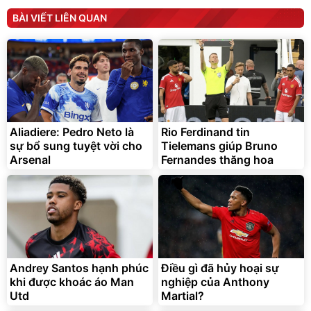
BÀI VIẾT LIÊN QUAN
Bạt phủ xe ô tô cao cấp,
Xe đạp điện trợ lực G-
tráng nhôm 03 lớp
Force C14 gấp gọn bỏ cốp
tiện lợi
392.000
9.900.000
đ
đ
325.000
7.092.000
Aliadiere: Pedro Neto là
Rio Ferdinand tin
đ
đ
sự bổ sung tuyệt vời cho
Tielemans giúp Bruno
Đã bán nhiều
Đang xem nhiều
Arsenal
Fernandes thăng hoa
G-FORCE VIETNA
Andrey Santos hạnh phúc
Điều gì đã hủy hoại sự
khi được khoác áo Man
nghiệp của Anthony
Utd
Martial?