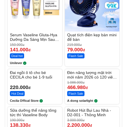
Serum Vaseline Gluta-Hya
Quạt tích điện kẹp bàn mini
Dưỡng Da Sáng Mịn Sau 7
để bàn
Ngày
150.000
219.000
đ
đ
141.000
79.000
đ
đ
Deal hot
Flash Sale
Unilever
Unmute
Unmute
Đai ngồi ô tô cho bé
Đèn năng lượng mặt trời
-56%
CECILA cho bé 1-9 tuổi
mới năm 2026 có 120 viên
LED lớn
1.086.000
đ
220.000
466.980
đ
đ
Hot Deal
Flash Sale
Cecila Offical Store
A dong solarlight
Unmute
Unmute
Sữa dưỡng thể nâng tông
Robot Hút Bụi Lau Nhà -
-27%
-26%
tức thì Vaseline Body
D2-001 - Thông Minh
190.000
3.000.000
đ
đ
138.330
2.200.000
đ
đ