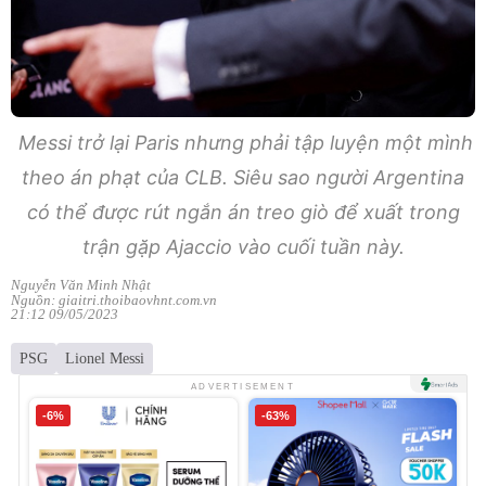
Messi trở lại Paris nhưng phải tập luyện một mình
theo án phạt của CLB. Siêu sao người Argentina
có thể được rút ngắn án treo giò để xuất trong
trận gặp Ajaccio vào cuối tuần này.
Nguyễn Văn Minh Nhật
Nguồn: giaitri.thoibaovhnt.com.vn
21:12 09/05/2023
PSG
Lionel Messi
ADVERTISEMENT
-6%
-63%