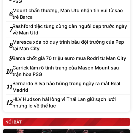
PSG
Mount chấn thương, Man Utd nhận tin vui từ sao
6
trẻ Barca
Rashford tiệc tùng cùng dàn người đẹp trước ngày
7
về Man Utd
Maresca xóa bỏ quy trình bầu đội trưởng của Pep
8
tại Man City
9
Barca chốt giá 70 triệu euro mua Rodri từ Man City
Carrick làm rõ tình trạng của Mason Mount sau
10
trận hòa PSG
Bernardo Silva hào hứng trong ngày ra mắt Real
11
Madrid
HLV Hudson hài lòng vì Thái Lan giữ sạch lưới
12
nhưng lo về thể lực
NỔI BẬT