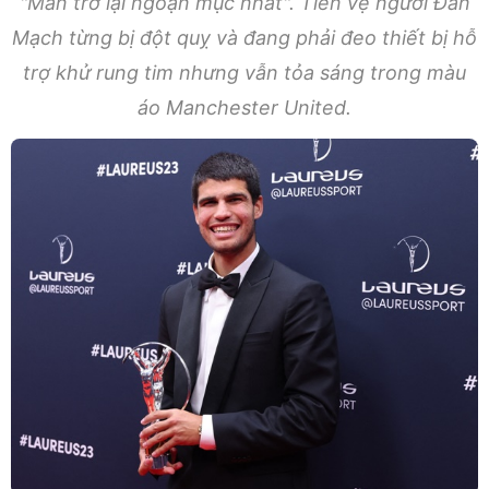
"Màn trở lại ngoạn mục nhất". Tiền vệ người Đan
Mạch từng bị đột quỵ và đang phải đeo thiết bị hỗ
trợ khử rung tim nhưng vẫn tỏa sáng trong màu
áo Manchester United.