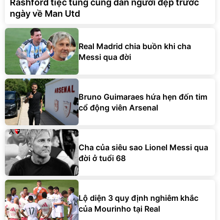
Rashford tiệc tùng cùng dàn người đẹp trước
ngày về Man Utd
Real Madrid chia buồn khi cha
Messi qua đời
Bruno Guimaraes hứa hẹn đốn tim
cổ động viên Arsenal
Cha của siêu sao Lionel Messi qua
đời ở tuổi 68
Lộ diện 3 quy định nghiêm khắc
của Mourinho tại Real