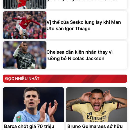
Vị thế của Sesko lung lay khi Man
Utd săn Igor Thiago
Chelsea cần kiên nhẫn thay vì
ruồng bỏ Nicolas Jackson
ĐỌC NHIỀU NHẤT
Barca chốt giá 70 triệu
Bruno Guimaraes sở hữu