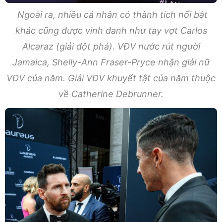
Ngoài ra, nhiều cá nhân có thành tích nổi bật
khác cũng được vinh danh như tay vợt Carlos
Alcaraz (giải đột phá). VĐV nước rút người
Jamaica, Shelly-Ann Fraser-Pryce nhận giải nữ
VĐV của năm. Giải VĐV khuyết tật của năm thuộc
về Catherine Debrunner.