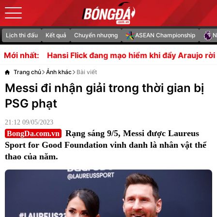
Lịch thi đấu
Kết quả
Chuyển nhượng
ASEAN Championship
N
Flick đang mạo hiểm khi đẩy Araujo rời Barcelona?
Truyề
Mới nhất:
Trang chủ
Ảnh khác
Bài viết
Messi đi nhận giải trong thời gian bị
PSG phạt
21:12 09/05/2023
Rạng sáng 9/5, Messi được Laureus
BongDa.com.vn
Sport for Good Foundation vinh danh là nhân vật thể
thao của năm.