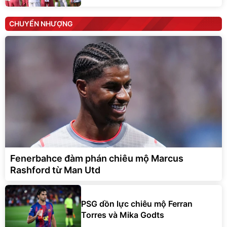
CHUYỂN NHƯỢNG
Fenerbahce đàm phán chiêu mộ Marcus
Rashford từ Man Utd
PSG dồn lực chiêu mộ Ferran
Torres và Mika Godts