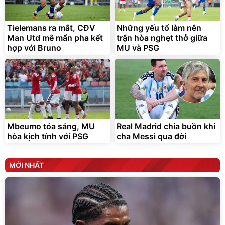
Tielemans ra mắt, CĐV
Những yếu tố làm nên
Man Utd mê mẩn pha kết
trận hòa nghẹt thở giữa
hợp với Bruno
MU và PSG
Mbeumo tỏa sáng, MU
Real Madrid chia buồn khi
hòa kịch tính với PSG
cha Messi qua đời
MỚI NHẤT