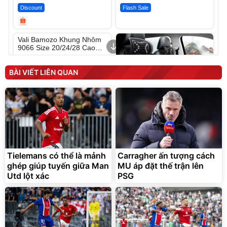
Discount
Flash Sale
Unmute
Vali Bamozo Khung Nhôm
9066 Size 20/24/28 Cao
Cấp
1.000.000
đ
825.000
đ
BÀI VIẾT LIÊN QUAN
Flash Sale
Lót ghế ôtô, nâng lưng
chống nóng giúp thoải mái
trong di chuyển
Tielemans có thể là mảnh
Carragher ấn tượng cách
295.000
ghép giúp tuyến giữa Man
MU áp đặt thế trận lên
đ
Utd lột xác
PSG
Đã bán nhiều