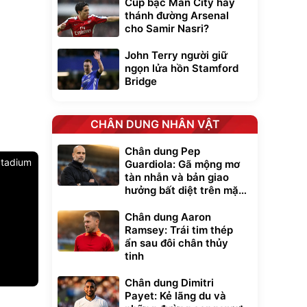
Cúp bạc Man City hay
thánh đường Arsenal
cho Samir Nasri?
John Terry người giữ
ngọn lửa hồn Stamford
Bridge
CHÂN DUNG NHÂN VẬT
Chân dung Pep
tadium
Guardiola: Gã mộng mơ
tàn nhẫn và bản giao
hưởng bất diệt trên mặt
cỏ xanh
Chân dung Aaron
Ramsey: Trái tim thép
ẩn sau đôi chân thủy
tinh
Chân dung Dimitri
Payet: Kẻ lãng du và
Unmute