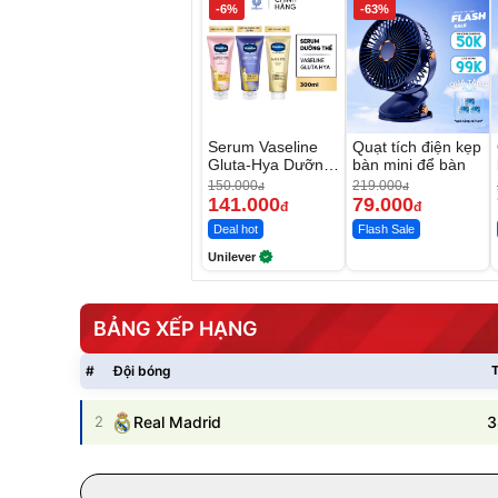
-6%
-63%
Serum Vaseline
Quạt tích điện kẹp
Gluta-Hya Dưỡng
bàn mini để bàn
Da Sáng Mịn Sau
150.000
219.000
đ
đ
7 Ngày
141.000
79.000
đ
đ
Deal hot
Flash Sale
Unilever
BẢNG XẾP HẠNG
#
Đội bóng
T
3
2
Real Madrid