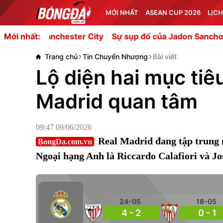
MỚI NHẤT
ASEAN CUP 2026
LỊCH
nchester City
Sự sụp đổ của Jadon Sancho: Từ bom tấn 7
Mới nhất:
Trang chủ
Tin Chuyển Nhượng
Bài viết
Lộ diện hai mục tiê
Madrid quan tâm
09:47 09/06/2026
Real Madrid đang tập trung nâ
BongDa.com.vn
Ngoại hạng Anh là Riccardo Calafiori và Jo
24-05
18-05
4 - 2
0 - 1