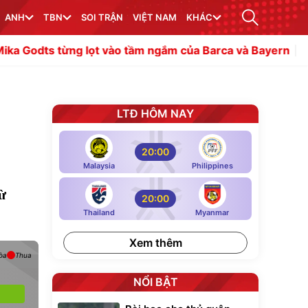
ANH
TBN
SOI TRẬN
VIỆT NAM
KHÁC
g lọt vào tầm ngắm của Barca và Bayern
Có một Luka Mo
LTĐ HÔM NAY
20:00
Malaysia
Philippines
từ
20:00
Thailand
Myanmar
Xem thêm
òa
Thua
NỔI BẬT