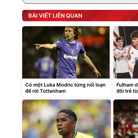
BÀI VIẾT LIÊN QUAN
Có một Luka Modric từng nổi loạn
Fulham d
để rời Tottenham
đôi trẻ t