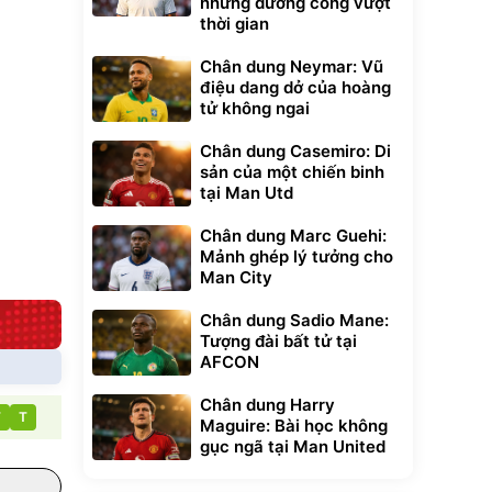
những đường cong vượt
t Bụi Lau
Vali Bamozo
-001 -
Khung Nhôm
thời gian
inh
9066 Size
1.000.000
đ
đ
20/24/28 Cao Cấp
000
825.000
đ
đ
Chân dung Neymar: Vũ
điệu dang dở của hoàng
Flash Sale
tử không ngai
Lót ghế ôtô, nâng
Chân dung Casemiro: Di
lưng chống nóng
sản của một chiến binh
giúp thoải mái
tại Man Utd
trong di chuyển
295.000
đ
Đã bán nhiều
Chân dung Marc Guehi:
Mảnh ghép lý tưởng cho
Man City
Chân dung Sadio Mane:
Tượng đài bất tử tại
AFCON
Chân dung Harry
T
T
Maguire: Bài học không
gục ngã tại Man United