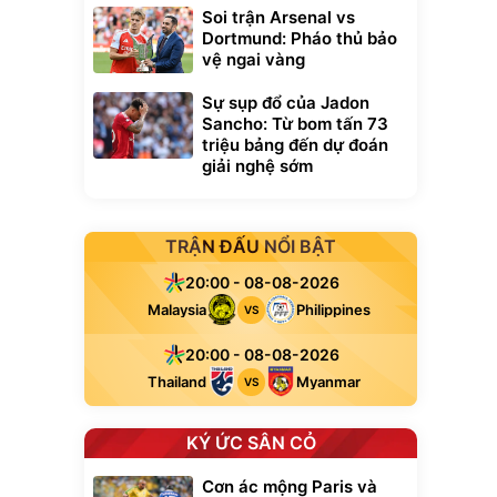
Soi trận Arsenal vs
Dortmund: Pháo thủ bảo
vệ ngai vàng
Sự sụp đổ của Jadon
Sancho: Từ bom tấn 73
triệu bảng đến dự đoán
giải nghệ sớm
TRẬN ĐẤU NỔI BẬT
20:00 - 08-08-2026
Malaysia
Philippines
VS
20:00 - 08-08-2026
Thailand
Myanmar
VS
KÝ ỨC SÂN CỎ
Cơn ác mộng Paris và