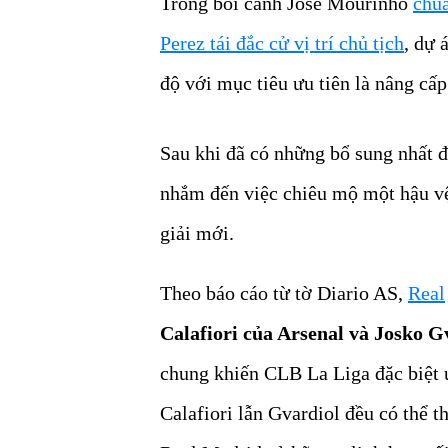
Trong bối cảnh Jose Mourinho
chu
Perez tái đắc cử vị trí chủ tịch
, dự 
độ với mục tiêu ưu tiên là nâng cấp
Sau khi đã có những bổ sung nhất 
nhắm đến việc chiêu mộ một hậu vệ
giải mới.
Theo báo cáo từ tờ Diario AS,
Real
Calafiori của Arsenal và Josko G
chung khiến CLB La Liga đặc biệt ưu
Calafiori lẫn Gvardiol đều có thể th