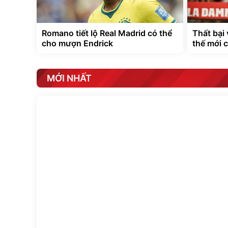
Romano tiết lộ Real Madrid có thể
Thất bại 
cho mượn Endrick
thế mới 
MỚI NHẤT