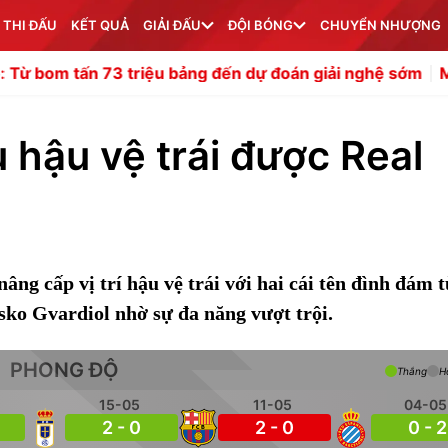
 THI ĐẤU
KẾT QUẢ
GIẢI ĐẤU
ĐỘI BÓNG
CHUYỂN NHƯỢNG
3 triệu bảng đến dự đoán giải nghệ sớm
Mika Godts từn
u hậu vệ trái được Real
ng cấp vị trí hậu vệ trái với hai cái tên đình đám 
sko Gvardiol nhờ sự đa năng vượt trội.
PHONG ĐỘ
Thắng
H
15-05
11-05
04-05
2 - 0
2 - 0
0 - 2