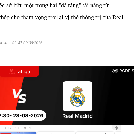
ệc sở hữu một trong hai "đá tảng" tài năng từ
hép cho tham vọng trở lại vị thế thống trị của Real
om.vn
09:47 09/06/2026
RCDE S
LaLiga
2:30
- 23-08-2026
Real Madrid
Unmute
Unmute
Unmute
ADVERTISEMENT