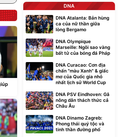
DNA
DNA Atalanta: Bản hùng
ca của nữ thần giữa
lòng Bergamo
DNA Olympique
Marseille: Ngôi sao vàng
bất tử của bóng đá Pháp
DNA Curacao: Cơn địa
chấn "màu Xanh" & giấc
mơ của Quốc gia nhỏ
nhất lịch sử World Cup
giúp
DNA PSV Eindhoven: Gã
nông dân thách thức cả
Châu Âu
DNA Dinamo Zagreb:
Phong thái quý tộc và
tinh thần đường phố