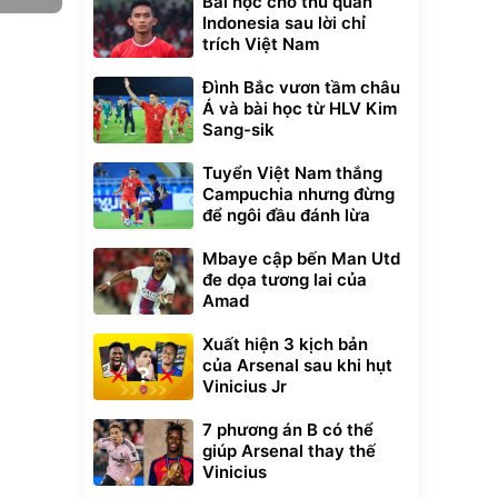
Bài học cho thủ quân
Indonesia sau lời chỉ
trích Việt Nam
Đình Bắc vươn tầm châu
Á và bài học từ HLV Kim
Sang-sik
Tuyển Việt Nam thắng
Campuchia nhưng đừng
để ngôi đầu đánh lừa
Mbaye cập bến Man Utd
đe dọa tương lai của
Amad
Xuất hiện 3 kịch bản
của Arsenal sau khi hụt
Vinicius Jr
7 phương án B có thể
giúp Arsenal thay thế
Vinicius