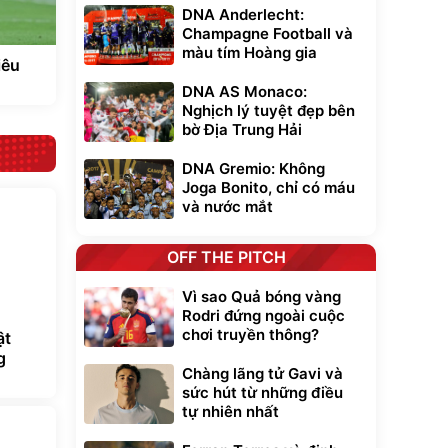
DNA Anderlecht:
Champagne Football và
màu tím Hoàng gia
iêu
DNA AS Monaco:
Nghịch lý tuyệt đẹp bên
bờ Địa Trung Hải
DNA Gremio: Không
Joga Bonito, chỉ có máu
và nước mắt
OFF THE PITCH
Vì sao Quả bóng vàng
Rodri đứng ngoài cuộc
chơi truyền thông?
ật
g
Chàng lãng tử Gavi và
sức hút từ những điều
tự nhiên nhất