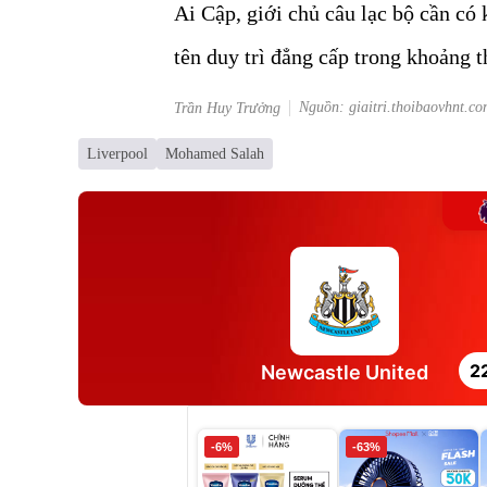
Ai Cập, giới chủ câu lạc bộ cần có 
tên duy trì đẳng cấp trong khoảng t
Nguồn: giaitri.thoibaovhnt.co
Trần Huy Trưởng
Liverpool
Mohamed Salah
2
Newcastle United
-6%
-63%