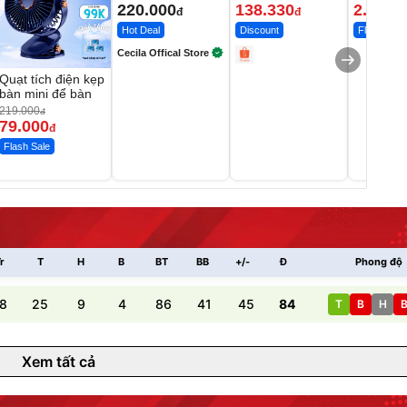
220.000
138.330
2.200.
đ
đ
Hot Deal
Discount
Flash Sale
Cecila Offical Store
Quạt tích điện kẹp
bàn mini để bàn
219.000
đ
79.000
đ
Flash Sale
r
T
H
B
BT
BB
+/-
Đ
Phong độ
8
25
9
4
86
41
45
84
T
B
H
Xem tất cả