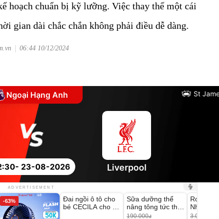
kế hoạch chuẩn bị kỹ lưỡng. Việc thay thế một cái
hời gian dài chắc chắn không phải điều dễ dàng.
m.vn
06:44 10/12/2024
St Jame
Ngoại Hạng Anh
2:30
- 23-08-2026
Liverpool
Unmute
Unmute
Unmute
ADVERTISEMENT
Đai ngồi ô tô cho
Sữa dưỡng thể
Robot Hú
-63%
-27%
bé CECILA cho bé
nâng tông tức thì
Nhà - D2
1-9 tuổi
Vaseline Body
Thông M
190.000
3.000.000
đ