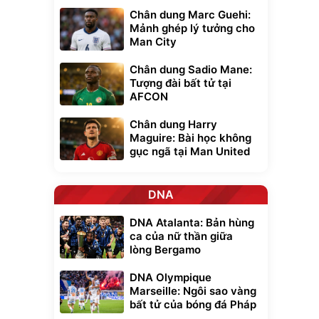
Chân dung Marc Guehi:
Mảnh ghép lý tưởng cho
Man City
Chân dung Sadio Mane:
Tượng đài bất tử tại
AFCON
Chân dung Harry
Maguire: Bài học không
gục ngã tại Man United
DNA
DNA Atalanta: Bản hùng
ca của nữ thần giữa
lòng Bergamo
DNA Olympique
Marseille: Ngôi sao vàng
bất tử của bóng đá Pháp