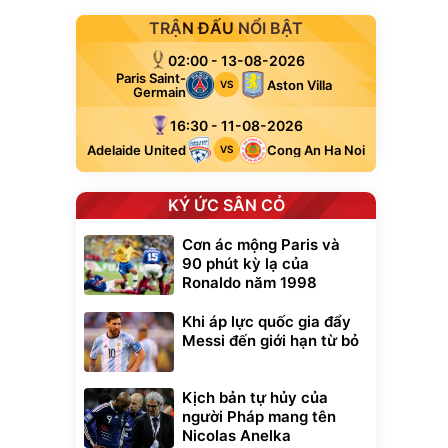
TRẬN ĐẤU NỔI BẬT
02:00 - 13-08-2026
Paris Saint-
Aston Villa
VS
Germain
16:30 - 11-08-2026
Adelaide United
Cong An Ha Noi
VS
KÝ ỨC SÂN CỎ
Cơn ác mộng Paris và
90 phút kỳ lạ của
Ronaldo năm 1998
Khi áp lực quốc gia đẩy
Messi đến giới hạn từ bỏ
Kịch bản tự hủy của
người Pháp mang tên
Nicolas Anelka