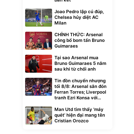
Joao Pedro lập cú đúp,
Chelsea hủy diệt AC
Milan
CHÍNH THỨC: Arsenal
công bố bom tấn Bruno
Guimaraes
Tại sao Arsenal mua
Bruno Guimaraes 5 năm
sau khi từ chối anh
Tin đồn chuyển nhượng
tối 8/8: Arsenal săn đón
Ferran Torres; Liverpool
tranh Ezri Konsa với
Pháo thủ
Man Utd tìm thấy 'máy
quét' hiện đại mang tên
Cristian Orozco