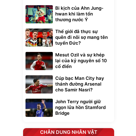
Bi kịch của Ahn Jung-
hwan khi làm tổn
thương nước Ý
Thế giới đã thực sự
quên đi nỗi sợ mang tên
tuyển Đức?
Mesut Ozil và sự khép
lại của kỷ nguyên số 10
cổ điển
Cúp bạc Man City hay
thánh đường Arsenal
cho Samir Nasri?
John Terry người giữ
ngọn lửa hồn Stamford
Bridge
CHÂN DUNG NHÂN VẬT