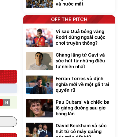
20/24/28 Cao Cấp
000
825.000
và nước mắt
đ
đ
Flash Sale
OFF THE PITCH
Lót ghế ôtô, nâng
Vì sao Quả bóng vàng
lưng chống nóng
giúp thoải mái
Rodri đứng ngoài cuộc
trong di chuyển
295.000
chơi truyền thông?
đ
Đã bán nhiều
Chàng lãng tử Gavi và
sức hút từ những điều
tự nhiên nhất
Ferran Torres và định
nghĩa mới về một gã trai
quyến rũ
Pau Cubarsi và chiếc ba
B
H
lô giảng đường sau giờ
bóng lăn
David Beckham và sức
hút từ cỗ máy quảng