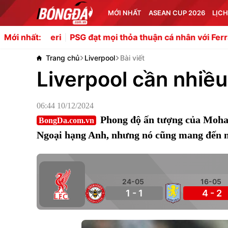
MỚI NHẤT
ASEAN CUP 2026
LỊCH
PSG đạt mọi thỏa thuận cá nhân với Ferran Torres
Mới nhất:
Trang chủ
Liverpool
Bài viết
Liverpool cần nhi
06:44 10/12/2024
Phong độ ấn tượng của Moham
BongDa.com.vn
Ngoại hạng Anh, nhưng nó cũng mang đến nỗ
24-05
16-05
1 - 1
4 - 2