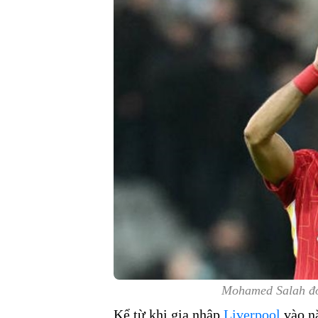
Mohamed Salah đón
Kể từ khi gia nhập
Liverpool
vào n