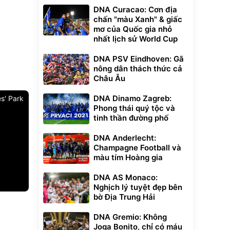
DNA Curacao: Cơn địa
chấn "màu Xanh" & giấc
mơ của Quốc gia nhỏ
nhất lịch sử World Cup
DNA PSV Eindhoven: Gã
nông dân thách thức cả
Châu Âu
DNA Dinamo Zagreb:
s' Park
Phong thái quý tộc và
tinh thần đường phố
DNA Anderlecht:
Champagne Football và
màu tím Hoàng gia
DNA AS Monaco:
Nghịch lý tuyệt đẹp bên
bờ Địa Trung Hải
Unmute
t Bụi Lau
Vali Bamozo
DNA Gremio: Không
-001 -
Khung Nhôm
inh
9066 Size
Joga Bonito, chỉ có máu
1.000.000
đ
đ