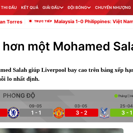
 THI ĐẤU
KẾT QUẢ
GIẢI ĐẤU
ĐỘI BÓNG
CHUYỂN NHƯỢNG
Malaysia 1-0 Philippines: Việt Nam dần xác định đị
ều hơn một Mohamed Sal
ed Salah giúp Liverpool bay cao trên bảng xếp hạ
i lo nhất định.
PHONG ĐỘ
Thắng
H
09-05
03-05
25-04
1 - 1
3 - 2
3 - 1