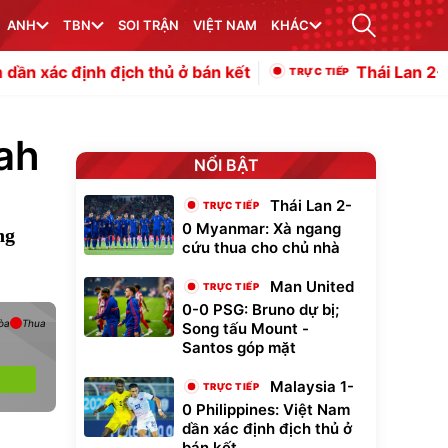
ANH
TBN
SOI TRẬN
VIỆT NAM
KHÁC
ch thủ ở bán kết
Thái Lan 2-0 Myanmar: Xà n
ah
NỔI BẬT
Thái Lan 2-
0 Myanmar: Xà ngang
ng
cứu thua cho chủ nhà
Man United
0-0 PSG: Bruno dự bị;
òa
Thua
Song tấu Mount -
Santos góp mặt
Malaysia 1-
0 Philippines: Việt Nam
dần xác định địch thủ ở
bán kết