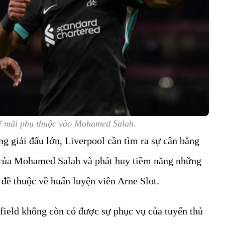
hể mãi phụ thuộc vào Mohamed Salah.
ng giải đấu lớn, Liverpool cần tìm ra sự cân bằng
p của Mohamed Salah và phát huy tiềm năng những
n đề thuộc về huấn luyện viên Arne Slot.
nfield không còn có được sự phục vụ của tuyển thủ