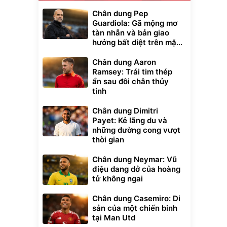
Chân dung Pep
Guardiola: Gã mộng mơ
tàn nhẫn và bản giao
hưởng bất diệt trên mặt
cỏ xanh
Chân dung Aaron
Ramsey: Trái tim thép
ẩn sau đôi chân thủy
tinh
Chân dung Dimitri
Payet: Kẻ lãng du và
những đường cong vượt
thời gian
Chân dung Neymar: Vũ
điệu dang dở của hoàng
tử không ngai
Chân dung Casemiro: Di
sản của một chiến binh
tại Man Utd