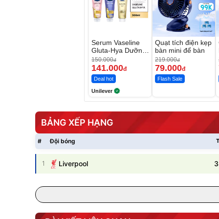
Serum Vaseline
Quạt tích điện kẹp
Gluta-Hya Dưỡng
bàn mini để bàn
Da Sáng Mịn Sau
150.000
219.000
đ
đ
7 Ngày
141.000
79.000
đ
đ
Deal hot
Flash Sale
Unilever
BẢNG XẾP HẠNG
#
Đội bóng
T
3
1
Liverpool