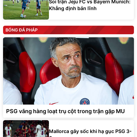
Soi trận Jeju FC vs Bayern Munich:
Khẳng định bản lĩnh
BÓNG ĐÁ PHÁP
PSG vắng hàng loạt trụ cột trong trận gặp MU
Mallorca gây sốc khi hạ gục PSG 3-