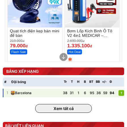
Quạt tích điện kẹp bàn mini
Bơm Lốp Kích Bình Ô Tô
để bàn
V2 4in1 MEDICAR –
12.000mAh
219.000
2.690.000
đ
đ
79.000
1.335.100
đ
đ
Flash Sale
Hot Deal
Unmute
Unmute
Máy ép chậm trái cây
Máy rửa xe cầm tay xịt rửa
BẢNG XẾP HẠNG
Elmich JEE 1855OL
cao áp có tạo bọt tuyết
3.000.000
đ
#
Đội bóng
Tr
T
H
B
BT
BB
+/-
Đ
P
2.143.650
399.000
đ
đ
Flash Sale
Đã bán nhiều
1
38
31
1
6
95
36
59
94
Barcelona
T
Xem tất cả
BÀI VIẾT LIÊN QUAN