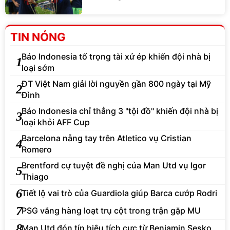
TIN NÓNG
Báo Indonesia tố trọng tài xử ép khiến đội nhà bị
1
loại sớm
ĐT Việt Nam giải lời nguyền gần 800 ngày tại Mỹ
2
Đình
Báo Indonesia chỉ thẳng 3 "tội đồ" khiến đội nhà bị
3
loại khỏi AFF Cup
Barcelona nẫng tay trên Atletico vụ Cristian
4
Romero
Brentford cự tuyệt đề nghị của Man Utd vụ Igor
5
Thiago
6
Tiết lộ vai trò của Guardiola giúp Barca cướp Rodri
7
PSG vắng hàng loạt trụ cột trong trận gặp MU
8
Man Utd đón tín hiệu tích cực từ Benjamin Sesko