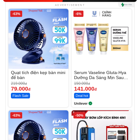
ADVERTISEMENT
-63%
-6%
Quạt tích điện kẹp bàn mini
Serum Vaseline Gluta-Hya
để bàn
Dưỡng Da Sáng Mịn Sau 7
Ngày
219.000
150.000
đ
đ
79.000
141.000
đ
đ
Flash Sale
Deal hot
Unilever
-63%
-50%