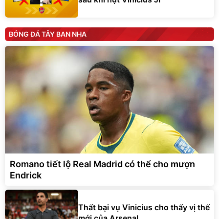
BÓNG ĐÁ TÂY BAN NHA
Romano tiết lộ Real Madrid có thể cho mượn
Endrick
Thất bại vụ Vinicius cho thấy vị thế
mới của Arsenal