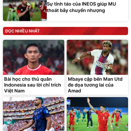
Sự tỉnh táo của INEOS giúp MU
thoát bẫy chuyển nhượng
ĐỌC NHIỀU NHẤT
Bài học cho thủ quân
Mbaye cập bến Man Utd
Indonesia sau lời chỉ trích
đe dọa tương lai của
Việt Nam
Amad