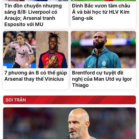
Tin đồn chuyển nhượng
Đình Bắc vươn tầm châu
sáng 8/8: Liverpool có
Á và bài học từ HLV Kim
Araujo; Arsenal tranh
Sang-sik
Esposito với MU
7 phương án B có thể giúp
Brentford cự tuyệt đề
Arsenal thay thế Vinicius
nghị của Man Utd vụ Igor
Thiago
SOI TRẬN