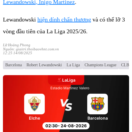
Lewandowski, Inigo Martinez
.
Lewandowski
hiện dính chấn thương
và có thể lỡ 3
vòng đầu tiên của La Liga 2025/26.
Lữ Hoàng Phong
Nguồn: giaitri.thoibaovhnt.com.vn
12:25 14/08/2025
Barcelona
Robert Lewandowski
La Liga
Champions League
CLB 
LaLiga
Estadio Martinez Valero
Elche
Barcelona
02:30
- 24-08-2026