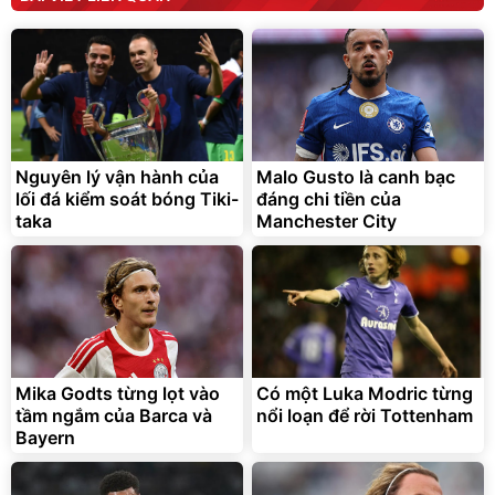
Bạt phủ xe ô tô cao cấp,
Xe đạp điện trợ lực G-
tráng nhôm 03 lớp
Force C14 gấp gọn bỏ cốp
tiện lợi
392.000
9.900.000
đ
đ
325.000
7.092.000
Nguyên lý vận hành của
Malo Gusto là canh bạc
đ
đ
lối đá kiểm soát bóng Tiki-
đáng chi tiền của
Đã bán nhiều
Đang xem nhiều
taka
Manchester City
G-FORCE VIETNA
Mika Godts từng lọt vào
Có một Luka Modric từng
tầm ngắm của Barca và
nổi loạn để rời Tottenham
Bayern