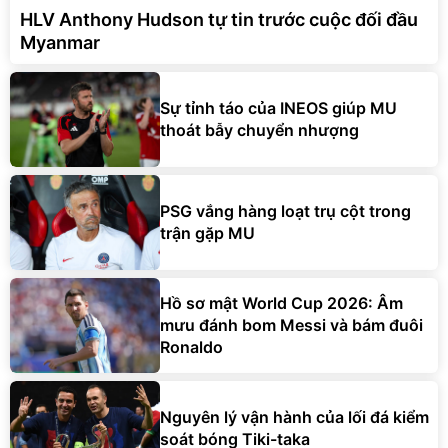
HLV Anthony Hudson tự tin trước cuộc đối đầu
Myanmar
Sự tỉnh táo của INEOS giúp MU
thoát bẫy chuyển nhượng
PSG vắng hàng loạt trụ cột trong
trận gặp MU
Hồ sơ mật World Cup 2026: Âm
mưu đánh bom Messi và bám đuôi
Ronaldo
Nguyên lý vận hành của lối đá kiểm
soát bóng Tiki-taka