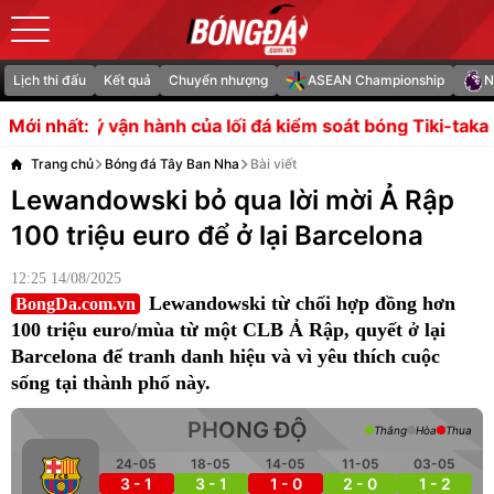
Lịch thi đấu
Kết quả
Chuyển nhượng
ASEAN Championship
N
 của lối đá kiểm soát bóng Tiki-taka
Người đại diện của 
Mới nhất:
Trang chủ
Bóng đá Tây Ban Nha
Bài viết
Lewandowski bỏ qua lời mời Ả Rập
100 triệu euro để ở lại Barcelona
12:25 14/08/2025
Lewandowski từ chối hợp đồng hơn
BongDa.com.vn
100 triệu euro/mùa từ một CLB Ả Rập, quyết ở lại
Barcelona để tranh danh hiệu và vì yêu thích cuộc
sống tại thành phố này.
PHONG ĐỘ
Thắng
Hòa
Thua
24-05
18-05
14-05
11-05
03-05
3 - 1
3 - 1
1 - 0
2 - 0
1 - 2