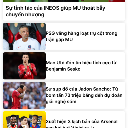
Sự tỉnh táo của INEOS giúp MU thoát bẫy
chuyển nhượng
PSG vắng hàng loạt trụ cột trong
trận gặp MU
Man Utd đón tín hiệu tích cực từ
Benjamin Sesko
Sự sụp đổ của Jadon Sancho: Từ
bom tấn 73 triệu bảng đến dự đoán
giải nghệ sớm
Xuất hiện 3 kịch bản của Arsenal
sau khi hụt Vinicius Jr