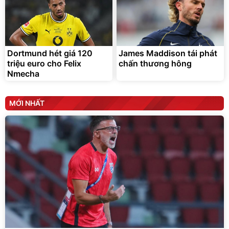
Dortmund hét giá 120
James Maddison tái phát
triệu euro cho Felix
chấn thương hông
Nmecha
MỚI NHẤT