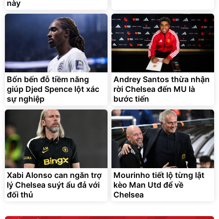
này
Lót ghế ôtô, nâng lưng
chống nóng giúp thoải mái
trong di chuyển
295.000
Bốn bến đỗ tiềm năng
Andrey Santos thừa nhận
đ
giúp Djed Spence lột xác
rời Chelsea đến MU là
Đã bán nhiều
sự nghiệp
bước tiến
Xabi Alonso can ngăn trợ
Mourinho tiết lộ từng lật
lý Chelsea suýt ẩu đả với
kèo Man Utd để về
đối thủ
Chelsea