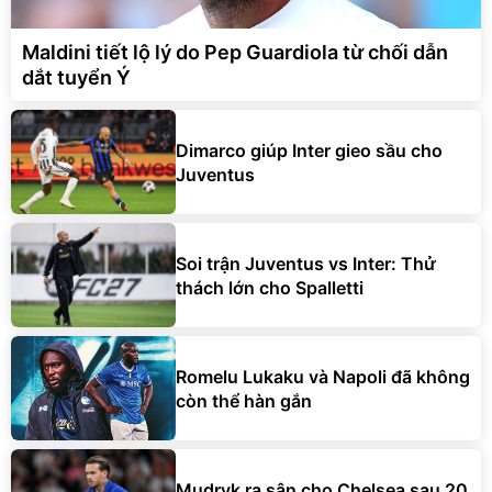
Maldini tiết lộ lý do Pep Guardiola từ chối dẫn
dắt tuyển Ý
Dimarco giúp Inter gieo sầu cho
Juventus
Soi trận Juventus vs Inter: Thử
thách lớn cho Spalletti
Romelu Lukaku và Napoli đã không
còn thể hàn gắn
Mudryk ra sân cho Chelsea sau 20