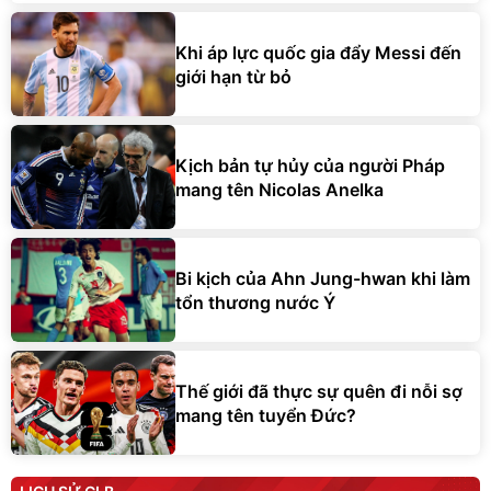
Khi áp lực quốc gia đẩy Messi đến
giới hạn từ bỏ
Kịch bản tự hủy của người Pháp
mang tên Nicolas Anelka
Bi kịch của Ahn Jung-hwan khi làm
tổn thương nước Ý
Thế giới đã thực sự quên đi nỗi sợ
mang tên tuyển Đức?