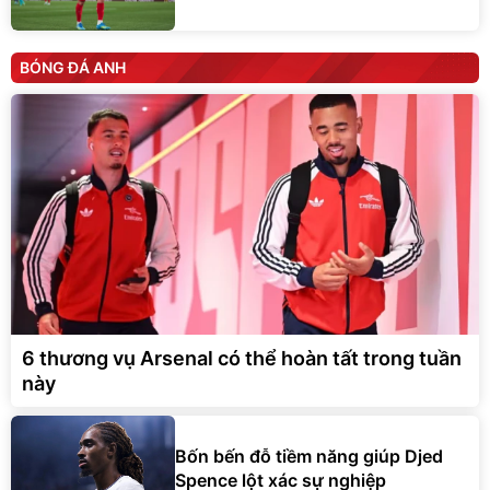
BÓNG ĐÁ ANH
6 thương vụ Arsenal có thể hoàn tất trong tuần
này
Bốn bến đỗ tiềm năng giúp Djed
Spence lột xác sự nghiệp