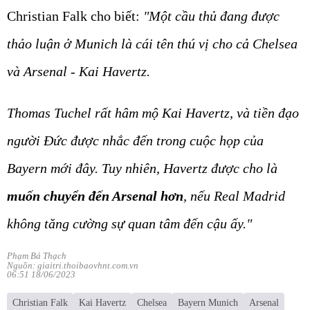
Christian Falk cho biết:
"Một cầu thủ đang được
thảo luận ở Munich là cái tên thú vị cho cả Chelsea
và Arsenal - Kai Havertz.
Thomas Tuchel rất hâm mộ Kai Havertz, và tiền đạo
người Đức được nhắc đến trong cuộc họp của
Bayern mới đây. Tuy nhiên, Havertz được cho là
muốn chuyển đến Arsenal hơn
, nếu Real Madrid
không tăng cường sự quan tâm đến cậu ấy."
Phạm Bá Thạch
Nguồn: giaitri.thoibaovhnt.com.vn
06:51 18/06/2023
Christian Falk
Kai Havertz
Chelsea
Bayern Munich
Arsenal