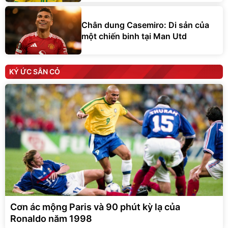
Chân dung Casemiro: Di sản của
một chiến binh tại Man Utd
KÝ ỨC SÂN CỎ
Cơn ác mộng Paris và 90 phút kỳ lạ của
Ronaldo năm 1998