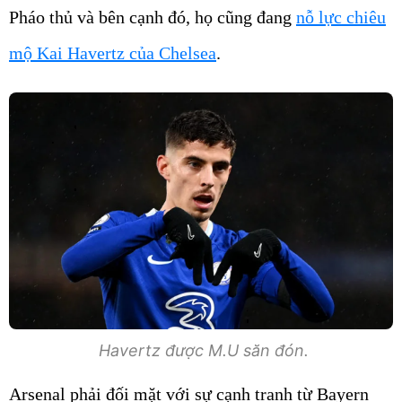
Pháo thủ và bên cạnh đó, họ cũng đang
nỗ lực chiêu
mộ Kai Havertz của Chelsea
.
Havertz được M.U săn đón.
Arsenal phải đối mặt với sự cạnh tranh từ Bayern