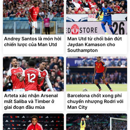
Andrey Santos là món hời
Man Utd từ chối bán đứt
chiến lược của Man Utd
Jaydan Kamason cho
Southampton
Arteta xác nhận Arsenal
Barcelona chốt xong phí
mất Saliba và Timber ở
chuyển nhượng Rodri với
giai đoạn đầu mùa
Man City