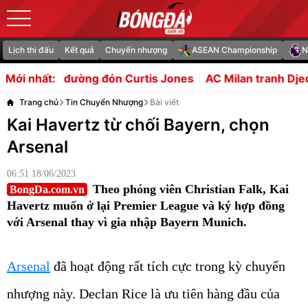
Lịch thi đấu
Kết quả
Chuyển nhượng
ASEAN Championship
N
 đón Curtis Jones
AC Milan tranh Djed Spence với Inter s
Mới nhất:
Trang chủ
Tin Chuyển Nhượng
Bài viết
Kai Havertz từ chối Bayern, chọn
Arsenal
06:51 18/06/2023
Theo phóng viên Christian Falk, Kai
BongDa.com.vn
Havertz muốn ở lại Premier League và ký hợp đồng
với Arsenal thay vì gia nhập Bayern Munich.
Arsenal
đã hoạt động rất tích cực trong kỳ chuyển
nhượng này. Declan Rice là ưu tiên hàng đầu của