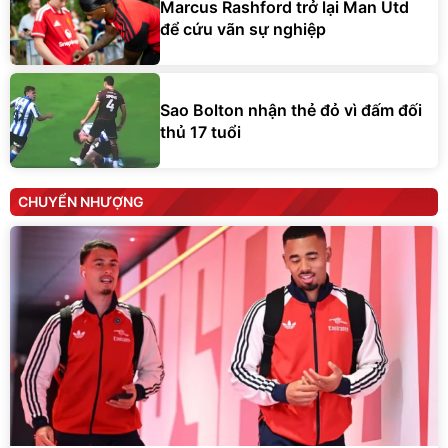
Marcus Rashford trở lại Man Utd
để cứu vãn sự nghiệp
Sao Bolton nhận thẻ đỏ vì đấm đối
thủ 17 tuổi
CHUYỂN NHƯỢNG