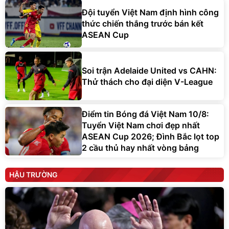
Đội tuyển Việt Nam định hình công
thức chiến thắng trước bán kết
ASEAN Cup
Soi trận Adelaide United vs CAHN:
Thử thách cho đại diện V-League
Điểm tin Bóng đá Việt Nam 10/8:
Tuyển Việt Nam chơi đẹp nhất
ASEAN Cup 2026; Đình Bắc lọt top
2 cầu thủ hay nhất vòng bảng
HẬU TRƯỜNG