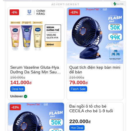
ADVERTISEMENT
-6%
-63%
Serum Vaseline Gluta-Hya
Quạt tích điện kẹp bàn mini
Dưỡng Da Sáng Mịn Sau 7
để bàn
Ngày
150.000
219.000
đ
đ
141.000
79.000
đ
đ
Deal hot
Flash Sale
Unilever
Unmute
Đai ngồi ô tô cho bé
-63%
CECILA cho bé 1-9 tuổi
220.000
đ
Hot Deal