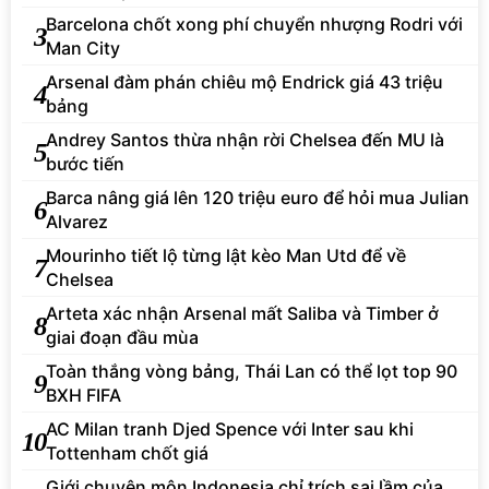
Barcelona chốt xong phí chuyển nhượng Rodri với
3
Man City
Arsenal đàm phán chiêu mộ Endrick giá 43 triệu
4
bảng
Andrey Santos thừa nhận rời Chelsea đến MU là
5
bước tiến
Barca nâng giá lên 120 triệu euro để hỏi mua Julian
6
Alvarez
Mourinho tiết lộ từng lật kèo Man Utd để về
7
Chelsea
Arteta xác nhận Arsenal mất Saliba và Timber ở
8
giai đoạn đầu mùa
Toàn thắng vòng bảng, Thái Lan có thể lọt top 90
9
BXH FIFA
AC Milan tranh Djed Spence với Inter sau khi
10
Tottenham chốt giá
Giới chuyên môn Indonesia chỉ trích sai lầm của