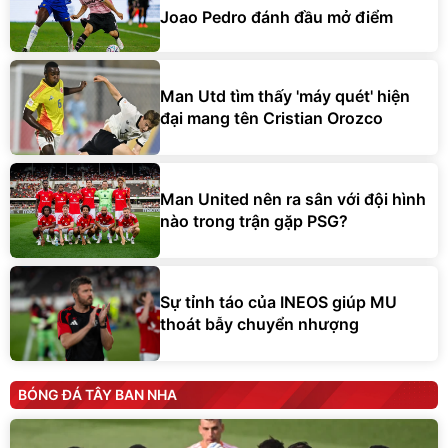
Joao Pedro đánh đầu mở điểm
Man Utd tìm thấy 'máy quét' hiện
đại mang tên Cristian Orozco
Man United nên ra sân với đội hình
nào trong trận gặp PSG?
Sự tỉnh táo của INEOS giúp MU
thoát bẫy chuyển nhượng
BÓNG ĐÁ TÂY BAN NHA