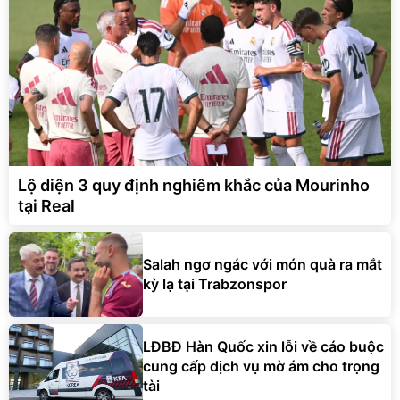
Lộ diện 3 quy định nghiêm khắc của Mourinho
tại Real
Salah ngơ ngác với món quà ra mắt
kỳ lạ tại Trabzonspor
LĐBĐ Hàn Quốc xin lỗi về cáo buộc
cung cấp dịch vụ mờ ám cho trọng
tài