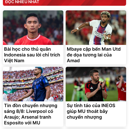
ĐỌC NHIỀU NHẤT
Bài học cho thủ quân
Mbaye cập bến Man Utd
Indonesia sau lời chỉ trích
đe dọa tương lai của
Việt Nam
Amad
Tin đồn chuyển nhượng
Sự tỉnh táo của INEOS
sáng 8/8: Liverpool có
giúp MU thoát bẫy
Araujo; Arsenal tranh
chuyển nhượng
Esposito với MU