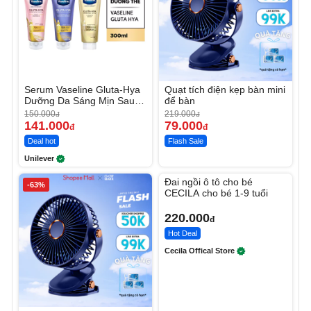
Serum Vaseline Gluta-Hya
Quạt tích điện kẹp bàn mini
Dưỡng Da Sáng Mịn Sau 7
để bàn
Ngày
150.000
219.000
đ
đ
141.000
79.000
đ
đ
Deal hot
Flash Sale
Unilever
Unmute
Đai ngồi ô tô cho bé
-63%
CECILA cho bé 1-9 tuổi
220.000
đ
Hot Deal
Cecila Offical Store