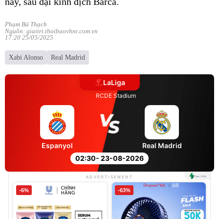
này, sau đại kình địch Barca.
Phạm Bá Thạch
Nguồn: giaitri.thoibaovhnt.com.vn
17:20 25/05/2025
Xabi Alonso
Real Madrid
LaLiga
RCDE Stadium
Espanyol
Real Madrid
02:30
- 23-08-2026
ADVERTISEMENT
-6%
-63%