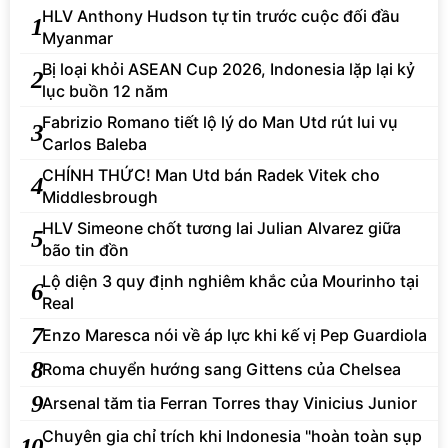
HLV Anthony Hudson tự tin trước cuộc đối đầu
1
Myanmar
Bị loại khỏi ASEAN Cup 2026, Indonesia lặp lại kỷ
2
lục buồn 12 năm
Fabrizio Romano tiết lộ lý do Man Utd rút lui vụ
3
Carlos Baleba
CHÍNH THỨC! Man Utd bán Radek Vitek cho
4
Middlesbrough
HLV Simeone chốt tương lai Julian Alvarez giữa
5
bão tin đồn
Lộ diện 3 quy định nghiêm khắc của Mourinho tại
6
Real
7
Enzo Maresca nói về áp lực khi kế vị Pep Guardiola
8
Roma chuyển hướng sang Gittens của Chelsea
9
Arsenal tăm tia Ferran Torres thay Vinicius Junior
Chuyên gia chỉ trích khi Indonesia "hoàn toàn sụp
10