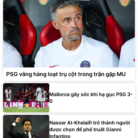
PSG vắng hàng loạt trụ cột trong trận gặp MU
Mallorca gây sốc khi hạ gục PSG 3-
0
Nasser Al-Khelaifi trở thành người
được chọn để phế truất Gianni
Infantino