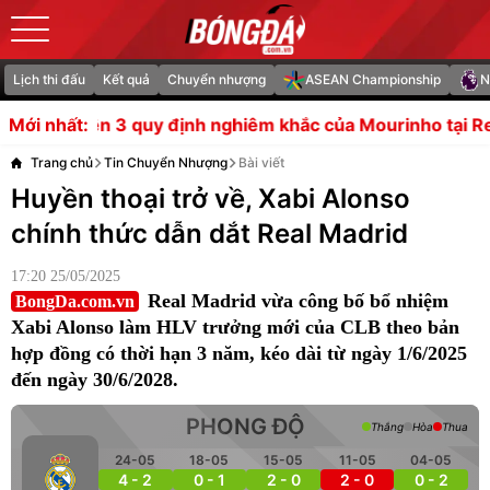
Lịch thi đấu
Kết quả
Chuyển nhượng
ASEAN Championship
N
nh nghiêm khắc của Mourinho tại Real
Roma chuyển hướn
Mới nhất:
Trang chủ
Tin Chuyển Nhượng
Bài viết
Huyền thoại trở về, Xabi Alonso
chính thức dẫn dắt Real Madrid
17:20 25/05/2025
Real Madrid vừa công bố bổ nhiệm
BongDa.com.vn
Xabi Alonso làm HLV trưởng mới của CLB theo bản
hợp đồng có thời hạn 3 năm, kéo dài từ ngày 1/6/2025
đến ngày 30/6/2028.
PHONG ĐỘ
Thắng
Hòa
Thua
24-05
18-05
15-05
11-05
04-05
4 - 2
0 - 1
2 - 0
2 - 0
0 - 2