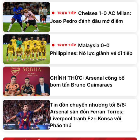
Chelsea 1-0 AC Milan:
Joao Pedro đánh đầu mở điểm
Malaysia 0-0
Philippines: Nỗ lực giành vé đi tiếp
CHÍNH THỨC: Arsenal công bố
bom tấn Bruno Guimaraes
Tin đồn chuyển nhượng tối 8/8:
Arsenal săn đón Ferran Torres;
Liverpool tranh Ezri Konsa với
Pháo thủ