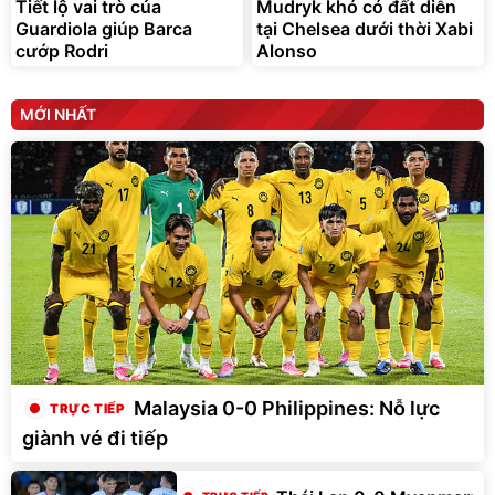
Tiết lộ vai trò của
Mudryk khó có đất diễn
Guardiola giúp Barca
tại Chelsea dưới thời Xabi
cướp Rodri
Alonso
MỚI NHẤT
Malaysia 0-0 Philippines: Nỗ lực
giành vé đi tiếp