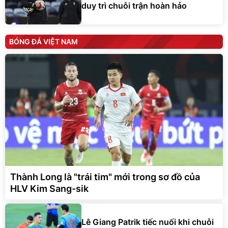
duy trì chuỗi trận hoàn hảo
BÓNG ĐÁ VIỆT NAM
Thành Long là "trái tim" mới trong sơ đồ của
HLV Kim Sang-sik
Lê Giang Patrik tiếc nuối khi chuỗi