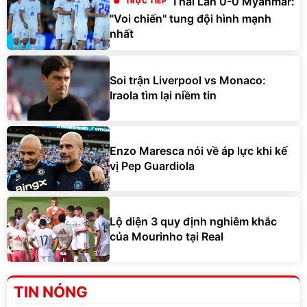
Thái Lan 0-0 Myanmar:
"Voi chiến" tung đội hình mạnh
nhất
Soi trận Liverpool vs Monaco:
Iraola tìm lại niềm tin
Enzo Maresca nói về áp lực khi kế
vị Pep Guardiola
Lộ diện 3 quy định nghiêm khắc
của Mourinho tại Real
TIN NÓNG