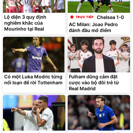
Lót ghế ôtô, nâng lưng
chống nóng giúp thoải mái
trong di chuyển
295.000
Lộ diện 3 quy định
Chelsea 1-0
đ
nghiêm khắc của
AC Milan: Joao Pedro
Đã bán nhiều
Mourinho tại Real
đánh đầu mở điểm
Có một Luka Modric từng
Fulham dũng cảm đặt
nổi loạn để rời Tottenham
cược vào bộ đôi trẻ từ
Real Madrid