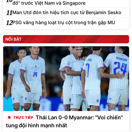
đổ" trước Việt Nam và Singapore
11
Man Utd đón tín hiệu tích cực từ Benjamin Sesko
12
PSG vắng hàng loạt trụ cột trong trận gặp MU
NỔI BẬT
Thái Lan 0-0 Myanmar: "Voi chiến"
tung đội hình mạnh nhất