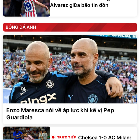
Alvarez giữa bão tin đồn
BÓNG ĐÁ ANH
Enzo Maresca nói về áp lực khi kế vị Pep
Guardiola
Chelsea 1-0 AC Milan: