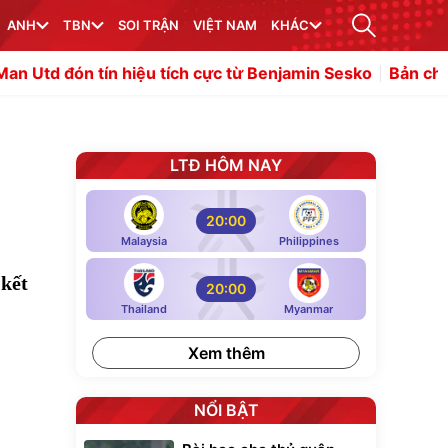
ANH
TBN
SOI TRẬN
VIỆT NAM
KHÁC
hiệu tích cực từ Benjamin Sesko
Bản chất chiến thuật "
LTĐ HÔM NAY
20:00
Malaysia
Philippines
 kết
20:00
Thailand
Myanmar
Xem thêm
NỔI BẬT