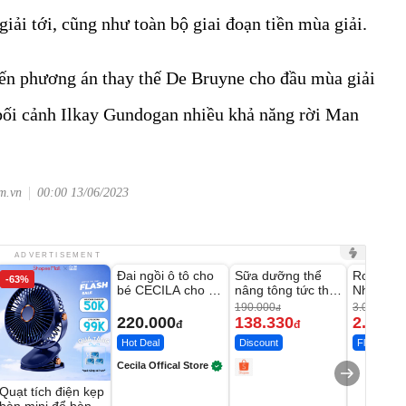
iải tới, cũng như toàn bộ giai đoạn tiền mùa giải.
đến phương án thay thế De Bruyne cho đầu mùa giải
 bối cảnh Ilkay Gundogan nhiều khả năng rời Man
om.vn
00:00 13/06/2023
Unmute
Unmute
Unmute
ADVERTISEMENT
Đai ngồi ô tô cho
Sữa dưỡng thể
Robot Hú
-63%
-27%
bé CECILA cho bé
nâng tông tức thì
Nhà - D2
1-9 tuổi
Vaseline Body
Thông M
190.000
3.000.000
đ
220.000
138.330
2.200.
đ
đ
Hot Deal
Discount
Flash Sale
Cecila Offical Store
Quạt tích điện kẹp