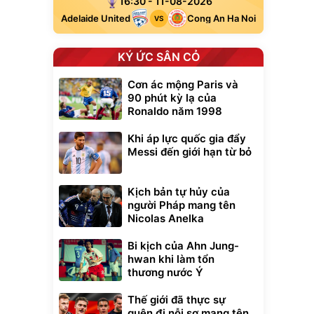
16:30 - 11-08-2026
Adelaide United
Cong An Ha Noi
VS
KÝ ỨC SÂN CỎ
Cơn ác mộng Paris và
90 phút kỳ lạ của
Ronaldo năm 1998
Khi áp lực quốc gia đẩy
Messi đến giới hạn từ bỏ
Kịch bản tự hủy của
Unmute
người Pháp mang tên
t Bụi Lau
Vali Bamozo
Nicolas Anelka
-001 -
Khung Nhôm
inh
9066 Size
1.000.000
đ
đ
Bi kịch của Ahn Jung-
20/24/28 Cao Cấp
000
825.000
đ
đ
hwan khi làm tổn
Flash Sale
thương nước Ý
Thế giới đã thực sự
Lót ghế ôtô, nâng
quên đi nỗi sợ mang tên