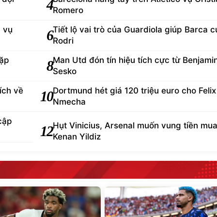
4
Romero
d vụ
Tiết lộ vai trò của Guardiola giúp Barca 
6
Rodri
gặp
Man Utd đón tín hiệu tích cực từ Benjami
8
Sesko
ích về
Dortmund hét giá 120 triệu euro cho Felix
10
Nmecha
cập
Hụt Vinicius, Arsenal muốn vung tiền mu
12
Kenan Yildiz