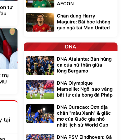
AFCON
on tự
đầu
Chân dung Harry
Maguire: Bài học không
gục ngã tại Man United
DNA
DNA Atalanta: Bản hùng
ca của nữ thần giữa
lòng Bergamo
 trụ
 MU
DNA Olympique
Marseille: Ngôi sao vàng
bất tử của bóng đá Pháp
DNA Curacao: Cơn địa
chấn "màu Xanh" & giấc
mơ của Quốc gia nhỏ
 tại
nhất lịch sử World Cup
DNA PSV Eindhoven: Gã
ian