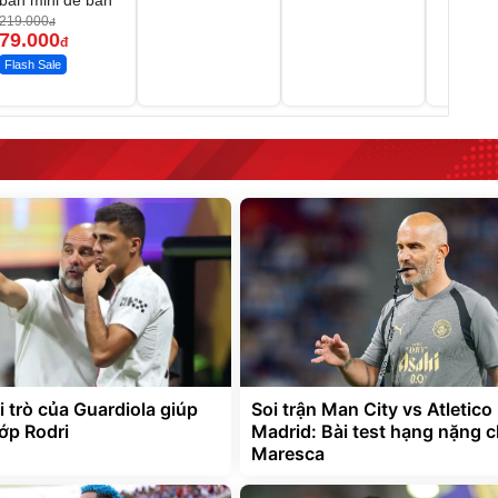
bàn mini để bàn
219.000
đ
79.000
đ
Flash Sale
ai trò của Guardiola giúp
Soi trận Man City vs Atletico
ớp Rodri
Madrid: Bài test hạng nặng 
Maresca