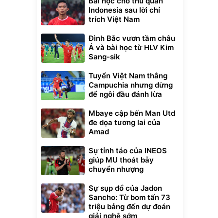
Bài học cho thủ quân
Indonesia sau lời chỉ
trích Việt Nam
Đình Bắc vươn tầm châu
Á và bài học từ HLV Kim
Sang-sik
Tuyển Việt Nam thắng
Campuchia nhưng đừng
để ngôi đầu đánh lừa
Mbaye cập bến Man Utd
đe dọa tương lai của
Amad
Sự tỉnh táo của INEOS
giúp MU thoát bẫy
chuyển nhượng
Sự sụp đổ của Jadon
Sancho: Từ bom tấn 73
triệu bảng đến dự đoán
giải nghệ sớm