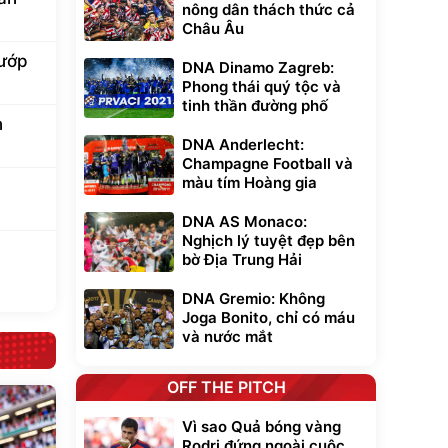
nông dân thách thức cả
Châu Âu
cướp
DNA Dinamo Zagreb:
Phong thái quý tộc và
tinh thần đường phố
n
DNA Anderlecht:
Champagne Football và
màu tím Hoàng gia
DNA AS Monaco:
Nghịch lý tuyệt đẹp bên
a
bờ Địa Trung Hải
DNA Gremio: Không
Joga Bonito, chỉ có máu
và nước mắt
OFF THE PITCH
Vì sao Quả bóng vàng
Rodri đứng ngoài cuộc