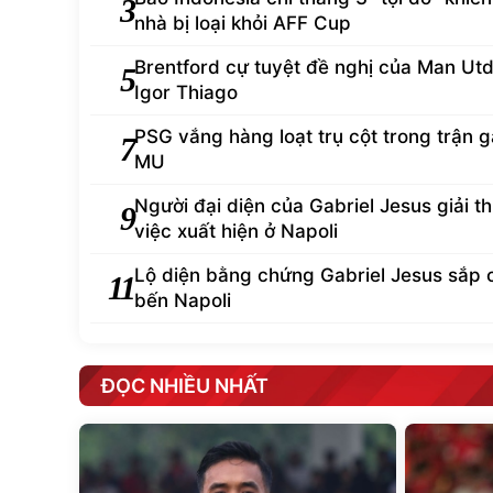
3
nhà bị loại khỏi AFF Cup
Brentford cự tuyệt đề nghị của Man Ut
5
Igor Thiago
PSG vắng hàng loạt trụ cột trong trận 
7
MU
Người đại diện của Gabriel Jesus giải th
9
việc xuất hiện ở Napoli
Lộ diện bằng chứng Gabriel Jesus sắp 
11
bến Napoli
ĐỌC NHIỀU NHẤT