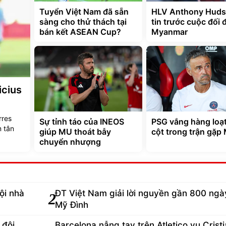
Tuyển Việt Nam đã sẵn
HLV Anthony Huds
sàng cho thử thách tại
tin trước cuộc đối 
bán kết ASEAN Cup?
Myanmar
icius
rres
Sự tỉnh táo của INEOS
PSG vắng hàng loạt
m tân
giúp MU thoát bẫy
cột trong trận gặp
chuyển nhượng
ội nhà
ĐT Việt Nam giải lời nguyền gần 800 ngày
2
Mỹ Đình
 đội
Barcelona nẫng tay trên Atletico vụ Crist