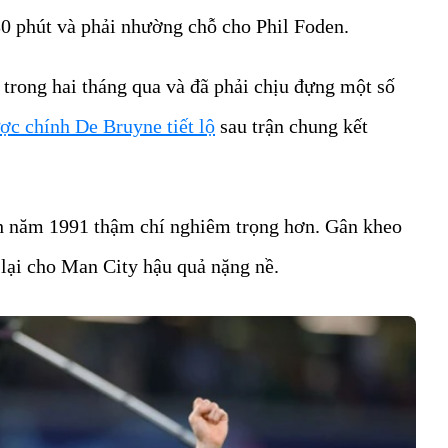
30 phút và phải nhường chỗ cho Phil Foden.
trong hai tháng qua và đã phải chịu đựng một số
ợc chính De Bruyne tiết lộ
sau trận chung kết
inh năm 1991 thậm chí nghiêm trọng hơn. Gân kheo
 lại cho Man City hậu quả nặng nề.