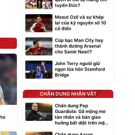
lưng chống nóng
tuyển Đức?
giúp thoải mái
trong di chuyển
295.000
đ
Mesut Ozil và sự khép
Đã bán nhiều
lại của kỷ nguyên số 10
cổ điển
Cúp bạc Man City hay
thánh đường Arsenal
cho Samir Nasri?
John Terry người giữ
ngọn lửa hồn Stamford
Bridge
CHÂN DUNG NHÂN VẬT
Chân dung Pep
Guardiola: Gã mộng mơ
cho
tàn nhẫn và bản giao
hưởng bất diệt trên mặt
cỏ xanh
Chân dung Aaron