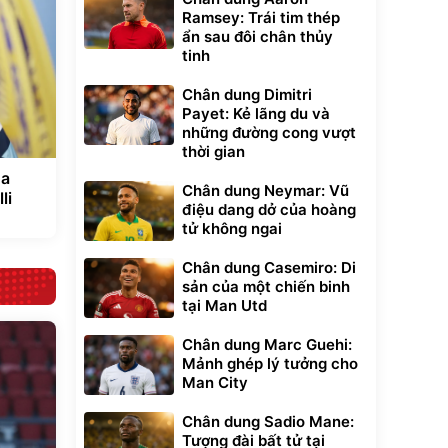
Ramsey: Trái tim thép
ẩn sau đôi chân thủy
tinh
Chân dung Dimitri
Payet: Kẻ lãng du và
những đường cong vượt
thời gian
ỏa
Chân dung Neymar: Vũ
li
điệu dang dở của hoàng
tử không ngai
Chân dung Casemiro: Di
sản của một chiến binh
tại Man Utd
Chân dung Marc Guehi:
Mảnh ghép lý tưởng cho
Man City
Chân dung Sadio Mane:
Tượng đài bất tử tại