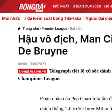
MỚI NHẤT
ASEAN CUP 2026
LỊCH
á kiểm soát bóng Tiki-taka
Người đại diện của Gabriel Jes
Mới nhất:
Trang chủ
Premier League
Bài viết
Hậu vô địch, Man Ci
De Bruyne
00:00 13/06/2023
Telegraph tiết lộ cú sốc dàn
BongDa.com.vn
Champions League.
Đoàn quân của Pep Guardiola lần đ
chiến thắng 1-0 trước Inter Milan 