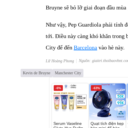
Bruyne sẽ bỏ lỡ giai đoạn đầu mùa g
Như vậy, Pep Guardiola phải tính 
tới. Điều này càng khó khăn trong
City để đến
Barcelona
vào hè này.
Nguồn: giaitri.thoibaovhnt.c
Lữ Hoàng Phong
Kevin de Bruyne
Manchester City
-6%
-63%
Serum Vaseline
Quạt tích điện kẹp