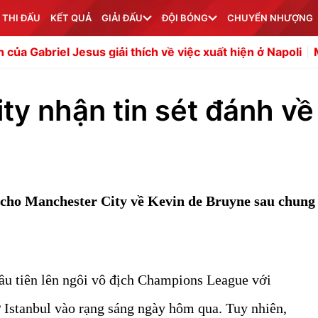
 THI ĐẤU
KẾT QUẢ
GIẢI ĐẤU
ĐỘI BÓNG
CHUYỂN NHƯỢNG
us giải thích về việc xuất hiện ở Napoli
Man Utd đón tín 
ty nhận tin sét đánh về
h cho Manchester City về Kevin de Bruyne sau chung
ầu tiên lên ngôi vô địch Champions League với
ở Istanbul vào rạng sáng ngày hôm qua. Tuy nhiên,