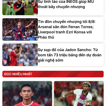
Sự tỉnh táo của INEOS giúp MU
thoát bẫy chuyển nhượng
Tin đồn chuyển nhượng tối 8/8:
Arsenal săn đón Ferran Torres;
Liverpool tranh Ezri Konsa với
Pháo thủ
Sự sụp đổ của Jadon Sancho: Từ
bom tấn 73 triệu bảng đến dự đoán
giải nghệ sớm
ĐỌC NHIỀU NHẤT