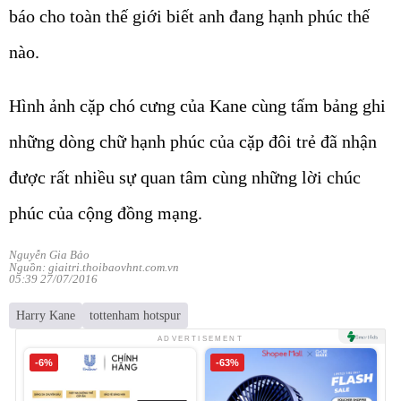
báo cho toàn thế giới biết anh đang hạnh phúc thế
nào.
Hình ảnh cặp chó cưng của Kane cùng tấm bảng ghi
những dòng chữ hạnh phúc của cặp đôi trẻ đã nhận
được rất nhiều sự quan tâm cùng những lời chúc
phúc của cộng đồng mạng.
Nguyễn Gia Bảo
Nguồn: giaitri.thoibaovhnt.com.vn
05:39 27/07/2016
Harry Kane
tottenham hotspur
ADVERTISEMENT
-6%
-63%