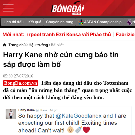
Lịch thi đấu
Kết quả
Chuyển nhượng
ASEAN Championship
N
h Ezri Konsa với Pháo thủ
Fabrizio Romano tiết lộ lý do 
Mới nhất:
Trang chủ
Hậu trường
Bài viết
Harry Kane nhờ cún cưng báo tin
sắp được làm bố
05:39 27/07/2016
Tiền đạo đang thi đấu cho Tottenham
BongDa.com.vn
đã có màn "ăn mừng bàn thắng" quan trọng nhất cuộc
đời theo một cách không thể đáng yêu hơn.