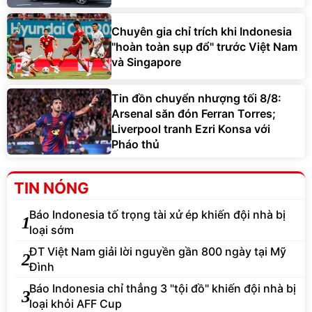
Chuyên gia chỉ trích khi Indonesia
"hoàn toàn sụp đổ" trước Việt Nam
và Singapore
Tin đồn chuyển nhượng tối 8/8:
Arsenal săn đón Ferran Torres;
Liverpool tranh Ezri Konsa với
Pháo thủ
TIN NÓNG
Báo Indonesia tố trọng tài xử ép khiến đội nhà bị
1
loại sớm
ĐT Việt Nam giải lời nguyền gần 800 ngày tại Mỹ
2
Đình
Báo Indonesia chỉ thẳng 3 "tội đồ" khiến đội nhà bị
3
loại khỏi AFF Cup