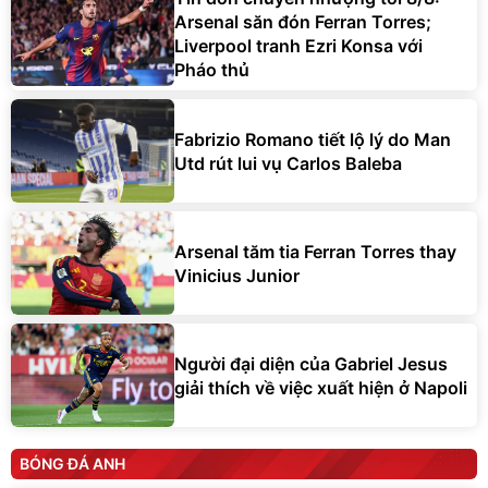
Arsenal săn đón Ferran Torres;
Liverpool tranh Ezri Konsa với
Pháo thủ
Fabrizio Romano tiết lộ lý do Man
Utd rút lui vụ Carlos Baleba
Arsenal tăm tia Ferran Torres thay
Vinicius Junior
Người đại diện của Gabriel Jesus
giải thích về việc xuất hiện ở Napoli
BÓNG ĐÁ ANH