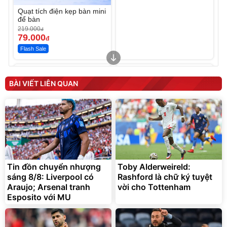
Quạt tích điện kẹp bàn mini
để bàn
219.000
đ
79.000
đ
Flash Sale
Unmute
Unmute
Sữa dưỡng thể nâng tông
Robot Hút Bụi Lau Nhà -
tức thì Vaseline Body
D2-001 - Thông Minh
BÀI VIẾT LIÊN QUAN
190.000
3.000.000
đ
đ
138.330
2.200.000
đ
đ
Discount
Flash Sale
Unmute
Vali Bamozo Khung Nhôm
9066 Size 20/24/28 Cao
Cấp
1.000.000
đ
825.000
Tin đồn chuyển nhượng
Toby Alderweireld:
đ
sáng 8/8: Liverpool có
Rashford là chữ ký tuyệt
Flash Sale
Araujo; Arsenal tranh
vời cho Tottenham
Esposito với MU