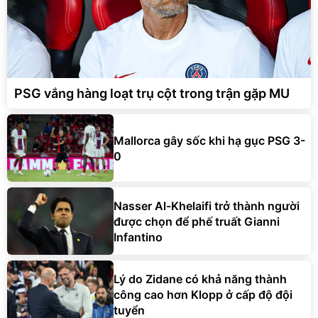
PSG vắng hàng loạt trụ cột trong trận gặp MU
Mallorca gây sốc khi hạ gục PSG 3-
0
Nasser Al-Khelaifi trở thành người
được chọn để phế truất Gianni
Infantino
Lý do Zidane có khả năng thành
công cao hơn Klopp ở cấp độ đội
tuyển