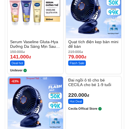
Serum Vaseline Gluta-Hya
Quạt tích điện kẹp bàn mini
Dưỡng Da Sáng Mịn Sau 7
để bàn
Ngày
150.000
219.000
đ
đ
141.000
79.000
đ
đ
Deal hot
Flash Sale
Unilever
Unmute
Đai ngồi ô tô cho bé
-63%
CECILA cho bé 1-9 tuổi
220.000
đ
Hot Deal
Cecila Offical Store