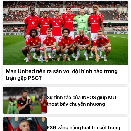
Man United nên ra sân với đội hình nào trong
trận gặp PSG?
Sự tỉnh táo của INEOS giúp MU
thoát bẫy chuyển nhượng
PSG vắng hàng loạt trụ cột trong