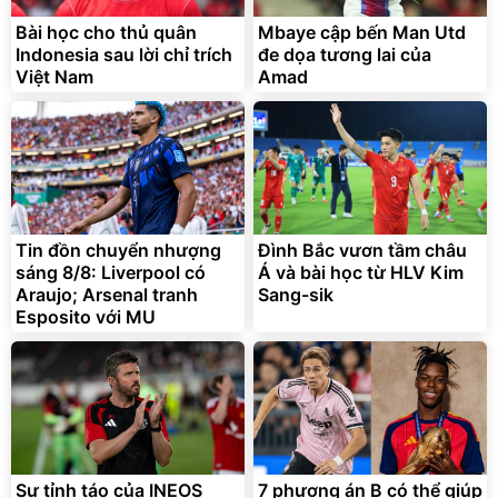
Bài học cho thủ quân
Mbaye cập bến Man Utd
Indonesia sau lời chỉ trích
đe dọa tương lai của
Việt Nam
Amad
Tin đồn chuyển nhượng
Đình Bắc vươn tầm châu
sáng 8/8: Liverpool có
Á và bài học từ HLV Kim
Araujo; Arsenal tranh
Sang-sik
Esposito với MU
Sự tỉnh táo của INEOS
7 phương án B có thể giúp