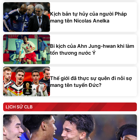
Kịch bản tự hủy của người Pháp
mang tên Nicolas Anelka
Bi kịch của Ahn Jung-hwan khi làm
tổn thương nước Ý
Thế giới đã thực sự quên đi nỗi sợ
mang tên tuyển Đức?
LỊCH SỬ CLB