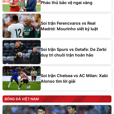
Pháo thủ bảo vệ ngai vàng
Soi trận Ferencvaros vs Real
Madrid: Mourinho siết kỷ luật
Soi trận Spurs vs Getafe: De Zerbi
duy trì chuỗi trận hoàn hảo
Soi trận Chelsea vs AC Milan: Xabi
Alonso tìm lời giải
BÓNG ĐÁ VIỆT NAM