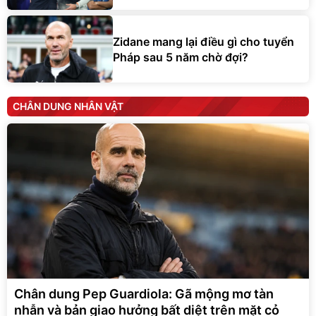
Zidane mang lại điều gì cho tuyển
Pháp sau 5 năm chờ đợi?
CHÂN DUNG NHÂN VẬT
Chân dung Pep Guardiola: Gã mộng mơ tàn
nhẫn và bản giao hưởng bất diệt trên mặt cỏ