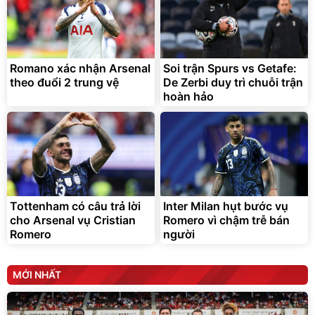
Lót ghế ôtô, nâng lưng
chống nóng giúp thoải mái
trong di chuyển
295.000
đ
Romano xác nhận Arsenal
Soi trận Spurs vs Getafe:
Đã bán nhiều
theo đuổi 2 trung vệ
De Zerbi duy trì chuỗi trận
hoàn hảo
Tottenham có câu trả lời
Inter Milan hụt bước vụ
cho Arsenal vụ Cristian
Romero vì chậm trễ bán
Romero
người
MỚI NHẤT