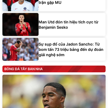
trận gặp MU
Man Utd đón tín hiệu tích cực từ
Benjamin Sesko
Sự sụp đổ của Jadon Sancho: Từ
bom tấn 73 triệu bảng đến dự đoán
giải nghệ sớm
BÓNG ĐÁ TÂY BAN NHA