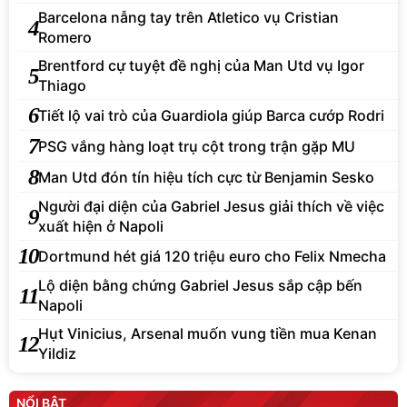
Barcelona nẫng tay trên Atletico vụ Cristian
4
Romero
Brentford cự tuyệt đề nghị của Man Utd vụ Igor
5
Thiago
6
Tiết lộ vai trò của Guardiola giúp Barca cướp Rodri
7
PSG vắng hàng loạt trụ cột trong trận gặp MU
8
Man Utd đón tín hiệu tích cực từ Benjamin Sesko
Người đại diện của Gabriel Jesus giải thích về việc
9
xuất hiện ở Napoli
10
Dortmund hét giá 120 triệu euro cho Felix Nmecha
Lộ diện bằng chứng Gabriel Jesus sắp cập bến
11
Napoli
Hụt Vinicius, Arsenal muốn vung tiền mua Kenan
12
Yildiz
NỔI BẬT