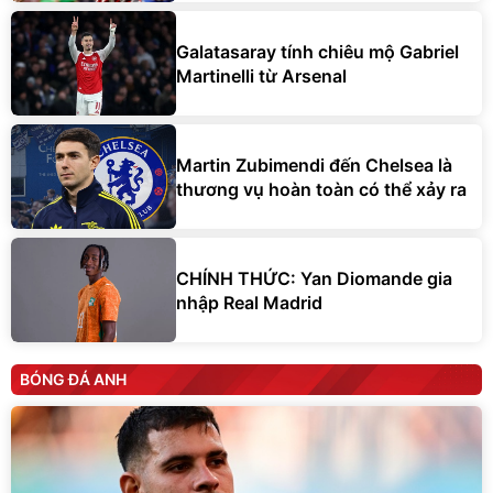
Galatasaray tính chiêu mộ Gabriel
Martinelli từ Arsenal
Martin Zubimendi đến Chelsea là
thương vụ hoàn toàn có thể xảy ra
CHÍNH THỨC: Yan Diomande gia
nhập Real Madrid
BÓNG ĐÁ ANH