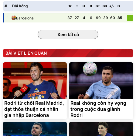
3.000.000
đ
#
Đội bóng
Tr
T
H
B
BT
BB
+/-
Đ
P
2.143.650
399.000
đ
đ
Flash Sale
Đã bán nhiều
1
37
27
4
6
99
39
60
85
Barcelona
T
Xem tất cả
BÀI VIẾT LIÊN QUAN
Bạt phủ xe ô tô cao cấp,
Xe đạp điện trợ lực G-
tráng nhôm 03 lớp
Force C14 gấp gọn bỏ cốp
tiện lợi
392.000
9.900.000
đ
đ
325.000
7.092.000
Rodri từ chối Real Madrid,
Real không còn hy vọng
đ
đ
đạt thỏa thuận cá nhân
trong cuộc đua giành
Đã bán nhiều
Đang xem nhiều
gia nhập Barcelona
Rodri
G-FORCE VIETNA