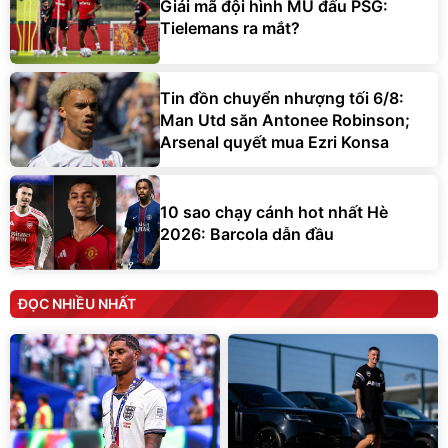
Giải mã đội hình MU đấu PSG:
Tielemans ra mắt?
Tin đồn chuyển nhượng tối 6/8:
Man Utd săn Antonee Robinson;
Arsenal quyết mua Ezri Konsa
10 sao chạy cánh hot nhất Hè
2026: Barcola dẫn đầu
ĐỌC NHIỀU NHẤT