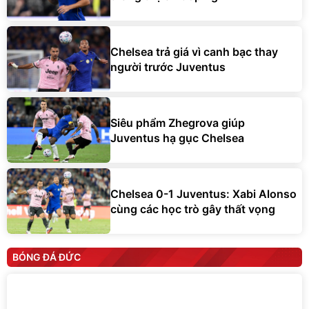
Chelsea trả giá vì canh bạc thay
người trước Juventus
Siêu phẩm Zhegrova giúp
Juventus hạ gục Chelsea
Chelsea 0-1 Juventus: Xabi Alonso
cùng các học trò gây thất vọng
BÓNG ĐÁ ĐỨC