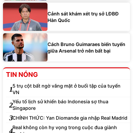
Cảnh sát khám xét trụ sở LĐBĐ
Hàn Quốc
Cách Bruno Guimaraes biến tuyến
giữa Arsenal trở nên bất bại
TIN NÓNG
5 trụ cột bất ngờ vắng mặt ở buổi tập của tuyển
1
VN
Yếu tố lịch sử khiến báo Indonesia sợ thua
2
Singapore
3
CHÍNH THỨC: Yan Diomande gia nhập Real Madrid
Real không còn hy vọng trong cuộc đua giành
4