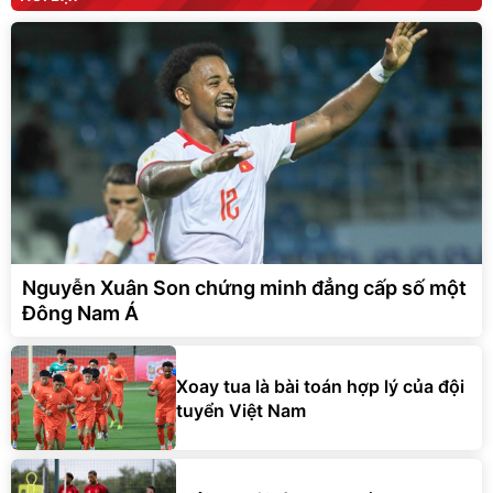
Nguyễn Xuân Son chứng minh đẳng cấp số một
Đông Nam Á
Xoay tua là bài toán hợp lý của đội
tuyển Việt Nam