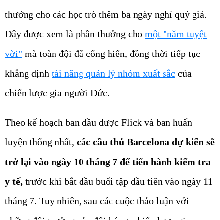
thưởng cho các học trò thêm ba ngày nghỉ quý giá.
Đây được xem là phần thưởng cho
một "năm tuyệt
vời"
mà toàn đội đã cống hiến, đồng thời tiếp tục
khẳng định
tài năng quản lý nhóm xuất sắc
của
chiến lược gia người Đức.
Theo kế hoạch ban đầu được Flick và ban huấn
luyện thống nhất,
các cầu thủ Barcelona dự kiến sẽ
trở lại vào ngày 10 tháng 7 để tiến hành kiểm tra
y tế,
trước khi bắt đầu buổi tập đầu tiên vào ngày 11
tháng 7. Tuy nhiên, sau các cuộc thảo luận với