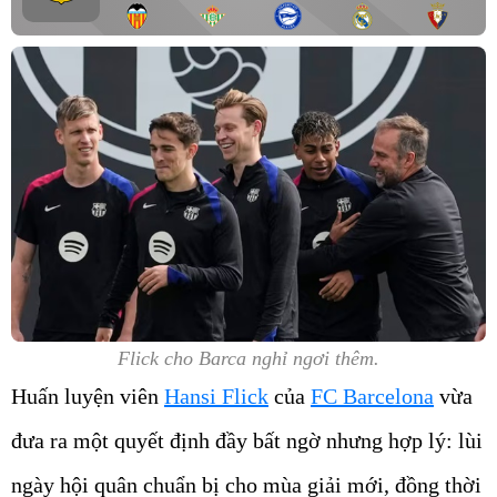
Flick cho Barca nghỉ ngơi thêm.
Huấn luyện viên
Hansi Flick
của
FC Barcelona
vừa
đưa ra một quyết định đầy bất ngờ nhưng hợp lý: lùi
ngày hội quân chuẩn bị cho mùa giải mới, đồng thời