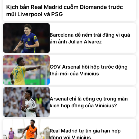
Kịch bản Real Madrid cuỗm Diomande trước
mũi Liverpool và PSG
Barcelona dễ nếm trái đắng vì quá
ám ảnh Julian Alvarez
CĐV Arsenal hồi hộp trước động
thái mới của Vinicius
Arsenal chỉ là công cụ trong màn
kịch hợp đồng của Vinicius?
Real Madrid tự tin gia hạn hợp
đồng với Vinicius