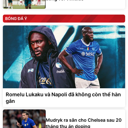
BÓNG ĐÁ Ý
Romelu Lukaku và Napoli đã không còn thể hàn
gắn
Mudryk ra sân cho Chelsea sau 20
tháng thụ án doping