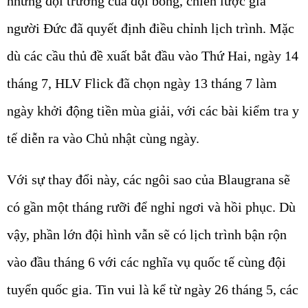
những đội trưởng của đội bóng, chiến lược gia
người Đức đã quyết định điều chỉnh lịch trình. Mặc
dù các cầu thủ đề xuất bắt đầu vào Thứ Hai, ngày 14
tháng 7, HLV Flick đã chọn ngày 13 tháng 7 làm
ngày khởi động tiền mùa giải, với các bài kiểm tra y
tế diễn ra vào Chủ nhật cùng ngày.
Với sự thay đổi này, các ngôi sao của Blaugrana sẽ
có gần một tháng rưỡi để nghỉ ngơi và hồi phục. Dù
vậy, phần lớn đội hình vẫn sẽ có lịch trình bận rộn
vào đầu tháng 6 với các nghĩa vụ quốc tế cùng đội
tuyển quốc gia. Tin vui là kể từ ngày 26 tháng 5, các