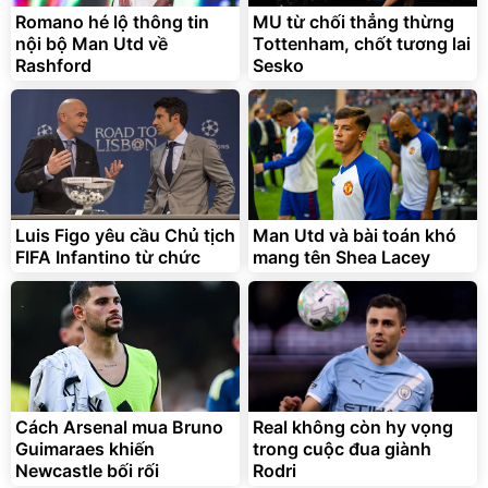
Romano hé lộ thông tin
MU từ chối thẳng thừng
nội bộ Man Utd về
Tottenham, chốt tương lai
Rashford
Sesko
Luis Figo yêu cầu Chủ tịch
Man Utd và bài toán khó
FIFA Infantino từ chức
mang tên Shea Lacey
Cách Arsenal mua Bruno
Real không còn hy vọng
Guimaraes khiến
trong cuộc đua giành
Newcastle bối rối
Rodri