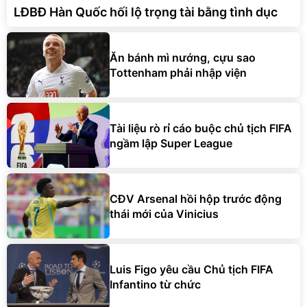
LĐBĐ Hàn Quốc hối lộ trọng tài bằng tình dục
Ăn bánh mì nướng, cựu sao
Tottenham phải nhập viện
Tài liệu rò rỉ cáo buộc chủ tịch FIFA
ngầm lập Super League
CĐV Arsenal hồi hộp trước động
thái mới của Vinicius
Luis Figo yêu cầu Chủ tịch FIFA
Infantino từ chức