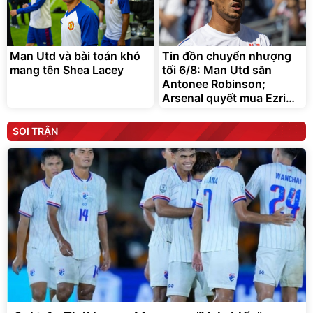
Man Utd và bài toán khó
Tin đồn chuyển nhượng
mang tên Shea Lacey
tối 6/8: Man Utd săn
Antonee Robinson;
Arsenal quyết mua Ezri
Konsa
SOI TRẬN