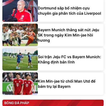
Dortmund sắp bổ nhiệm cựu
chuyên gia phân tích của Liverpool
Bayern Munich thắng sát nút Jeju
SK trong ngày Kim Min-jae hồi
hương
Soi trận Jeju FC vs Bayern Munich:
Khẳng định bản lĩnh
Kim Min-jae từ chối Man Utd để
bám trụ lại Bayern
BÓNG ĐÁ PHÁP