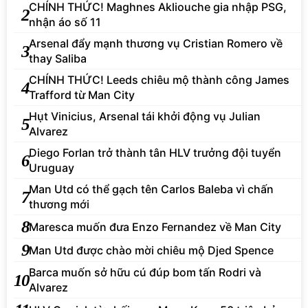
CHÍNH THỨC! Maghnes Akliouche gia nhập PSG,
2
nhận áo số 11
Arsenal đẩy mạnh thương vụ Cristian Romero về
3
thay Saliba
CHÍNH THỨC! Leeds chiêu mộ thành công James
4
Trafford từ Man City
Hụt Vinicius, Arsenal tái khởi động vụ Julian
5
Alvarez
Diego Forlan trở thành tân HLV trưởng đội tuyển
6
Uruguay
Man Utd có thể gạch tên Carlos Baleba vì chấn
7
thương mới
8
Maresca muốn đưa Enzo Fernandez về Man City
9
Man Utd được chào mời chiêu mộ Djed Spence
Barca muốn sở hữu cú đúp bom tấn Rodri và
10
Alvarez