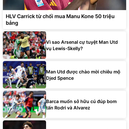
HLV Carrick từ chối mua Manu Kone 50 triệu
bảng
Vì sao Arsenal cự tuyệt Man Utd
vụ Lewis-Skelly?
Man Utd được chào mời chiêu mộ
Djed Spence
Barca muốn sở hữu cú đúp bom
tấn Rodri và Alvarez