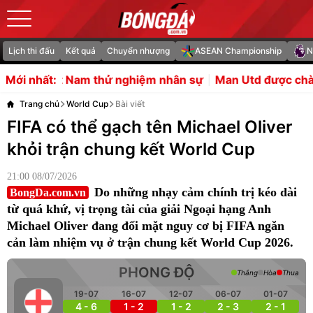
Lịch thi đấu
Kết quả
Chuyển nhượng
ASEAN Championship
N
ử nghiệm nhân sự
Man Utd được chào mời chiêu mộ Dje
Mới nhất:
Trang chủ
World Cup
Bài viết
FIFA có thể gạch tên Michael Oliver
khỏi trận chung kết World Cup
21:00 08/07/2026
Do những nhạy cảm chính trị kéo dài
BongDa.com.vn
từ quá khứ, vị trọng tài của giải Ngoại hạng Anh
Michael Oliver đang đối mặt nguy cơ bị FIFA ngăn
cản làm nhiệm vụ ở trận chung kết World Cup 2026.
PHONG ĐỘ
Thắng
Hòa
Thua
19-07
16-07
12-07
06-07
01-07
4 - 6
1 - 2
1 - 2
2 - 3
2 - 1