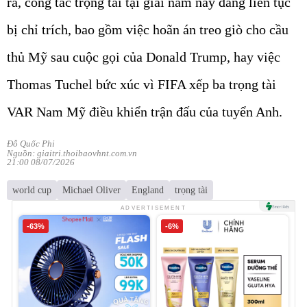
ra, công tác trọng tài tại giải năm nay đang liên tục
bị chỉ trích, bao gồm việc hoãn án treo giò cho cầu
thủ Mỹ sau cuộc gọi của Donald Trump, hay việc
Thomas Tuchel bức xúc vì FIFA xếp ba trọng tài
VAR Nam Mỹ điều khiển trận đấu của tuyển Anh.
Đỗ Quốc Phi
Nguồn: giaitri.thoibaovhnt.com.vn
21:00 08/07/2026
world cup
Michael Oliver
England
trọng tài
ADVERTISEMENT
-63%
-6%