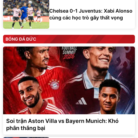
Chelsea 0-1 Juventus: Xabi Alonso
cùng các học trò gây thất vọng
BÓNG ĐÁ ĐỨC
Soi trận Aston Villa vs Bayern Munich: Khó
phân thắng bại