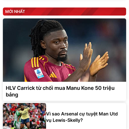
MỚI NHẤT
HLV Carrick từ chối mua Manu Kone 50 triệu
bảng
Vì sao Arsenal cự tuyệt Man Utd
vụ Lewis-Skelly?