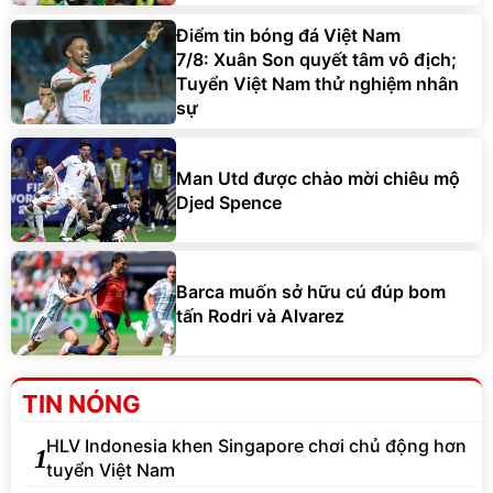
Điểm tin bóng đá Việt Nam
7/8: Xuân Son quyết tâm vô địch;
Tuyển Việt Nam thử nghiệm nhân
sự
Man Utd được chào mời chiêu mộ
Djed Spence
Barca muốn sở hữu cú đúp bom
tấn Rodri và Alvarez
TIN NÓNG
HLV Indonesia khen Singapore chơi chủ động hơn
1
tuyển Việt Nam