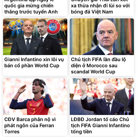
quốc gia mừng chiến
xa thừa nhận đi lùi so với
Đã bán nhiều
Đang xem nhiều
thắng trước tuyển Anh
bóng đá Việt Nam
G-FORCE VIETNA
Gianni Infantino xin lỗi vụ
Chủ tịch FIFA lần đầu lộ
bán cổ phần World Cup
diện ở Morocco sau
scandal World Cup
CĐV Barca phẫn nộ vì
LĐBĐ Jordan tố cáo Chủ
phát ngôn của Ferran
tịch FIFA Gianni Infantino
Torres
tống tiền