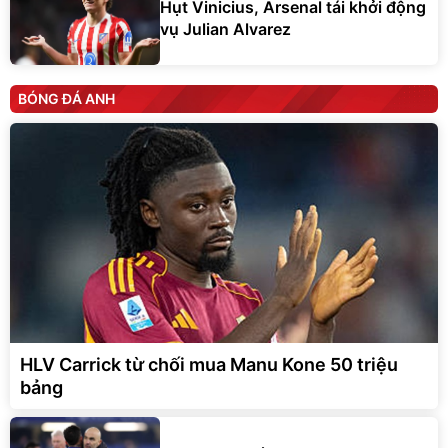
Hụt Vinicius, Arsenal tái khởi động
vụ Julian Alvarez
BÓNG ĐÁ ANH
HLV Carrick từ chối mua Manu Kone 50 triệu
bảng