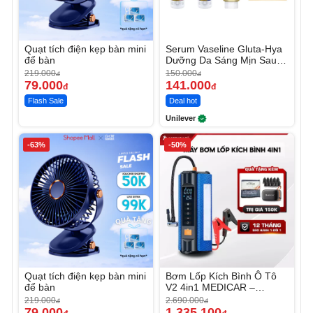
Quạt tích điện kẹp bàn mini
Serum Vaseline Gluta-Hya
để bàn
Dưỡng Da Sáng Mịn Sau 7
Ngày
219.000
150.000
đ
đ
79.000
141.000
đ
đ
Flash Sale
Deal hot
Unilever
-63%
-50%
Quạt tích điện kẹp bàn mini
Bơm Lốp Kích Bình Ô Tô
để bàn
V2 4in1 MEDICAR –
12.000mAh
219.000
2.690.000
đ
đ
79.000
1.335.100