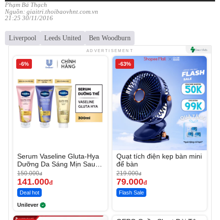
Phạm Bá Thạch
Nguồn: giaitri.thoibaovhnt.com.vn
21:25 30/11/2016
Liverpool
Leeds United
Ben Woodburn
ADVERTISEMENT
-6%
-63%
Serum Vaseline Gluta-Hya
Quạt tích điện kẹp bàn mini
Dưỡng Da Sáng Mịn Sau 7
để bàn
Ngày
150.000
219.000
đ
đ
141.000
79.000
đ
đ
Deal hot
Flash Sale
Unilever
Unmute