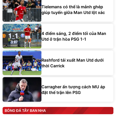
Tielemans có thể là mảnh ghép
giúp tuyến giữa Man Utd lột xác
4 điểm sáng, 2 điểm tối của Man
Utd ở trận hòa PSG 1-1
Rashford tái xuất Man Utd dưới
thời Carrick
Carragher ấn tượng cách MU áp
đặt thế trận lên PSG
BÓNG ĐÁ TÂY BAN NHA