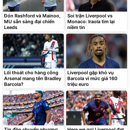
Đón Rashford và Mainoo,
Soi trận Liverpool vs
MU sẵn sàng đại chiến
Monaco: Iraola tìm lại
Leeds
niềm tin
Bạt phủ xe ô tô cao cấp,
Xe đạp điện trợ lực G-
tráng nhôm 03 lớp
Force C14 gấp gọn bỏ cốp
tiện lợi
392.000
9.900.000
đ
đ
325.000
7.092.000
Lối thoát cho hàng công
đ
Liverpool gặp khó vụ
đ
Arsenal mang tên Bradley
Barcola vì mức giá 160
Đã bán nhiều
Đang xem nhiều
Barcola?
triệu euro
G-FORCE VIETNA
Tin đồn chuyển nhượng
Here we go! Liverpool đạt