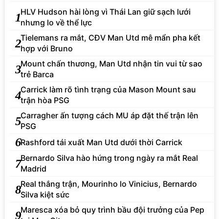
HLV Hudson hài lòng vì Thái Lan giữ sạch lưới
1
nhưng lo về thể lực
Tielemans ra mắt, CĐV Man Utd mê mẩn pha kết
2
hợp với Bruno
Mount chấn thương, Man Utd nhận tin vui từ sao
3
trẻ Barca
Carrick làm rõ tình trạng của Mason Mount sau
4
trận hòa PSG
Carragher ấn tượng cách MU áp đặt thế trận lên
5
PSG
6
Rashford tái xuất Man Utd dưới thời Carrick
Bernardo Silva hào hứng trong ngày ra mắt Real
7
Madrid
Real thắng trận, Mourinho lo Vinicius, Bernardo
8
Silva kiệt sức
Maresca xóa bỏ quy trình bầu đội trưởng của Pep
9