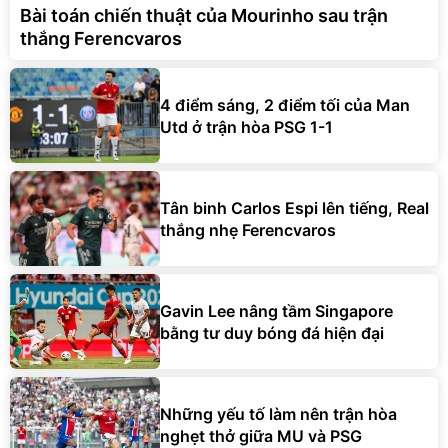
Bài toán chiến thuật của Mourinho sau trận
thắng Ferencvaros
4 điểm sáng, 2 điểm tối của Man
Utd ở trận hòa PSG 1-1
Tân binh Carlos Espi lên tiếng, Real
thắng nhẹ Ferencvaros
Gavin Lee nâng tầm Singapore
bằng tư duy bóng đá hiện đại
Những yếu tố làm nên trận hòa
nghẹt thở giữa MU và PSG