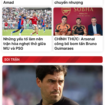
Amad
chuyển nhượng
Những yếu tố làm nên
CHÍNH THỨC: Arsenal
trận hòa nghẹt thở giữa
công bố bom tấn Bruno
MU và PSG
Guimaraes
SOI TRẬN