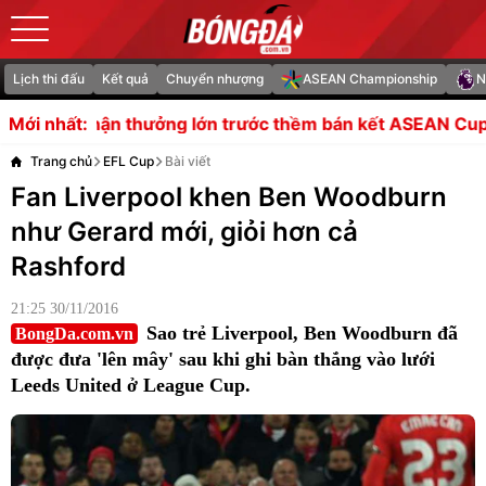
Lịch thi đấu
Kết quả
Chuyển nhượng
ASEAN Championship
N
ưởng lớn trước thềm bán kết ASEAN Cup
Carragher ấn tư
Mới nhất:
Trang chủ
EFL Cup
Bài viết
Fan Liverpool khen Ben Woodburn
như Gerard mới, giỏi hơn cả
Rashford
21:25 30/11/2016
Sao trẻ Liverpool, Ben Woodburn đã
BongDa.com.vn
được đưa 'lên mây' sau khi ghi bàn thắng vào lưới
Leeds United ở League Cup.