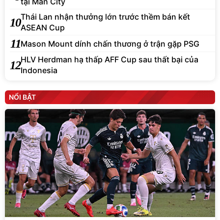
tại Man City
Thái Lan nhận thưởng lớn trước thềm bán kết
10
ASEAN Cup
11
Mason Mount dính chấn thương ở trận gặp PSG
HLV Herdman hạ thấp AFF Cup sau thất bại của
12
Indonesia
NỔI BẬT