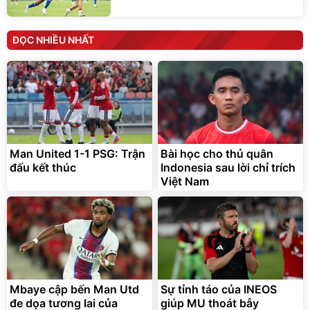
ĐỌC NHIỀU NHẤT
Man United 1-1 PSG: Trận
Bài học cho thủ quân
đấu kết thúc
Indonesia sau lời chỉ trích
Việt Nam
Mbaye cập bến Man Utd
Sự tỉnh táo của INEOS
đe dọa tương lai của
giúp MU thoát bẫy