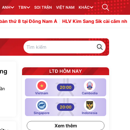
ANH
TBN
SOI TRẬN
VIỆT NAM
KHÁC
i Đông Nam Á
HLV Kim Sang Sik cài cắm nhân sự ở trận 
àng
LTĐ HÔM NAY
20:00
hần
Vietnam
Cambodia
20:00
Singapore
Indonesia
Xem thêm