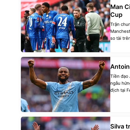
Man Ci
Cup
Trận chun
Mancheste
so tài tr
chuyên m
Antoin
Tiền đạo 
ngẫu hứng
địch tại 
Silva 