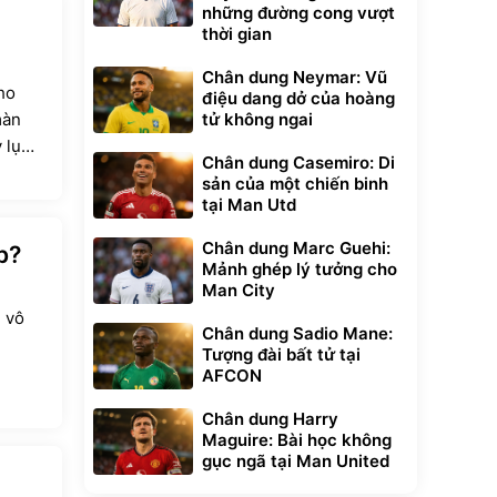
những đường cong vượt
thời gian
Chân dung Neymar: Vũ
ho
điệu dang dở của hoàng
màn
tử không ngai
 lục
Chân dung Casemiro: Di
sản của một chiến binh
tại Man Utd
Chân dung Marc Guehi:
p?
Mảnh ghép lý tưởng cho
Man City
 vô
Chân dung Sadio Mane:
Tượng đài bất tử tại
AFCON
Chân dung Harry
Maguire: Bài học không
gục ngã tại Man United