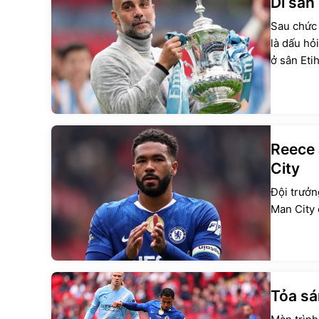
Di sản
Sau chức 
là dấu hỏ
ở sân Eti
Reece 
City
Đội trưởn
Man City 
Tỏa sá