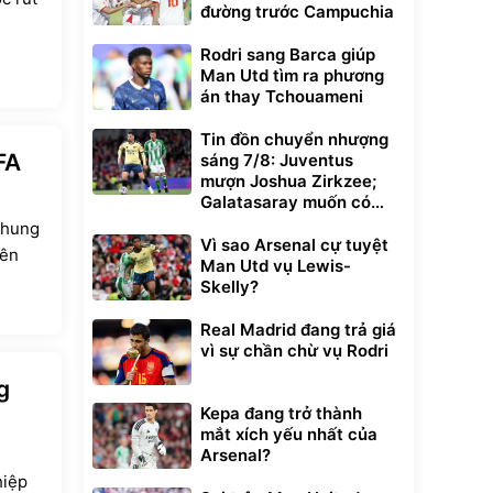
đường trước Campuchia
Rodri sang Barca giúp
Man Utd tìm ra phương
án thay Tchouameni
Tin đồn chuyển nhượng
 FA
sáng 7/8: Juventus
mượn Joshua Zirkzee;
Galatasaray muốn có
Gabriel Martinelli
 chung
Vì sao Arsenal cự tuyệt
uên
Man Utd vụ Lewis-
Skelly?
Real Madrid đang trả giá
vì sự chần chừ vụ Rodri
g
Kepa đang trở thành
mắt xích yếu nhất của
Arsenal?
hiệp