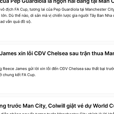
 của Pep Guardiola là ngọn hải đăng tại Man C
vô địch FA Cup, tương lai của Pep Guardiola tại Manchester Cit
i lớn. Dù thế nào, di sản mà vị chiến lược gia người Tây Ban Nha đ
had vẫn quá đồ sộ.
James xin lỗi CĐV Chelsea sau trận thua Ma
g Reece James gửi lời xin lỗi đến CĐV Chelsea sau thất bại trướ
ở chung kết FA Cup.
ng trước Man City, Colwill giật vé dự World 