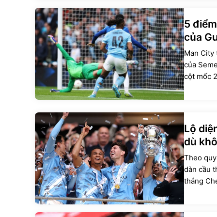
5 điểm
của Gu
Man City 
của Semen
cột mốc 2
Lộ diệ
dù khô
Theo quy 
dàn cầu t
thắng Che