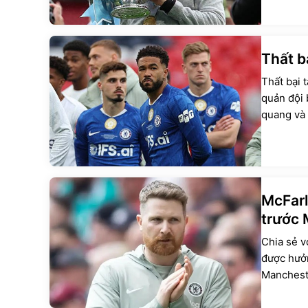
Thất b
Thất bại 
quản đội 
quang và 
McFarl
trước 
Chia sẻ v
được hưởn
Mancheste