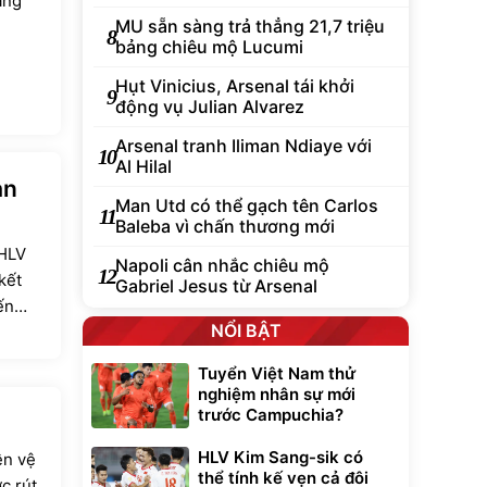
ẳng
MU sẵn sàng trả thẳng 21,7 triệu
8
bảng chiêu mộ Lucumi
Hụt Vinicius, Arsenal tái khởi
9
động vụ Julian Alvarez
Arsenal tranh Iliman Ndiaye với
10
Al Hilal
an
Man Utd có thể gạch tên Carlos
11
Baleba vì chấn thương mới
 HLV
Napoli cân nhắc chiêu mộ
12
kết
Gabriel Jesus từ Arsenal
ến
NỔI BẬT
Tuyển Việt Nam thử
nghiệm nhân sự mới
trước Campuchia?
HLV Kim Sang-sik có
ền vệ
thể tính kế vẹn cả đôi
c rút