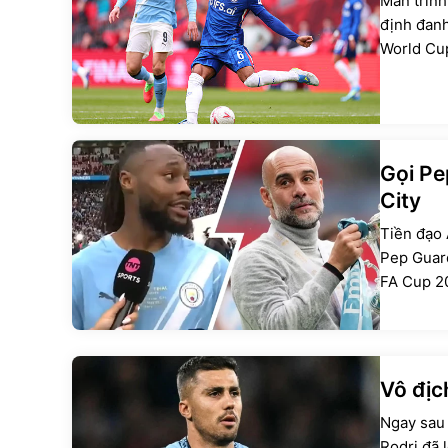
Màn trình
định đanh
World Cu
Gọi Pe
City
Tiền đạo 
Pep Guard
FA Cup 20
lược gia 
Vô địc
Ngay sau 
Rodri đã 