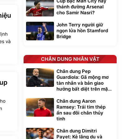
Cúp bạc Man City hay
thánh đường Arsenal
cho Samir Nasri?
hiệu
John Terry người giữ
ngọn lửa hồn Stamford
định
Bridge
es và
CHÂN DUNG NHÂN VẬT
Chân dung Pep
Guardiola: Gã mộng mơ
Cup
tàn nhẫn và bản giao
hưởng bất diệt trên mặt
cỏ xanh
cho
Chân dung Aaron
Ramsey: Trái tim thép
n
ẩn sau đôi chân thủy
tinh
Chân dung Dimitri
Payet: Kẻ lãng du và