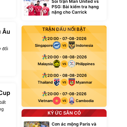
Soi trận Man United vs
PSG: Bài kiểm tra hạng
nặng cho Carrick
TRẬN ĐẤU NỔI BẬT
u Âu
20:00 - 07-08-2026
Singapore
Indonesia
VS
y đổi
20:00 - 08-08-2026
Malaysia
Philippines
VS
20:00 - 08-08-2026
Thailand
Myanmar
VS
 Cup
20:00 - 07-08-2026
Vietnam
Cambodia
VS
bất
ng
KÝ ỨC SÂN CỎ
Cơn ác mộng Paris và