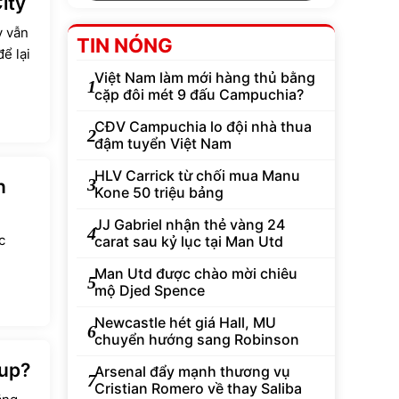
ity
y vẫn
TIN NÓNG
ể lại
Việt Nam làm mới hàng thủ bằng
1
cặp đôi mét 9 đấu Campuchia?
CĐV Campuchia lo đội nhà thua
2
đậm tuyển Việt Nam
HLV Carrick từ chối mua Manu
3
n
Kone 50 triệu bảng
JJ Gabriel nhận thẻ vàng 24
4
c
carat sau kỷ lục tại Man Utd
Man Utd được chào mời chiêu
5
mộ Djed Spence
Newcastle hét giá Hall, MU
6
chuyển hướng sang Robinson
Cup?
Arsenal đẩy mạnh thương vụ
7
Cristian Romero về thay Saliba