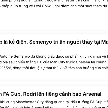
 diễn phòng ngự ấn tượng trước Manchester City chính là lời kh
 thép giúp trung vệ Levi Colwill ghi điểm cho một suất tham dự
p.
p là kẻ điên, Semenyo tri ân người thầy tại M
Antoine Semenyo đã không giấu được sự phấn khích khi nói về
iola sau chiến thắng 1-0 của Man City trước Chelsea tại chung 
25/26, đồng thời tiết lộ sự thật thú vị về tầm ảnh hưởng của chi
người Tây Ban Nha.
h FA Cup, Rodri lên tiếng cảnh báo Arsenal
khi cùng Manchester City đăng quang tại đấu trường FA Cup, ti
lên tiếng cảnh báo Arsenal về nguy cơ sẩy chân trong chặng nướ