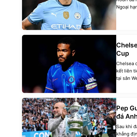
Ngoại hạ
Chelsea
Cup
Chelsea c
kết liên 
tại sân W
Pep Gu
đá An
Sau khi đ
khẳng địn