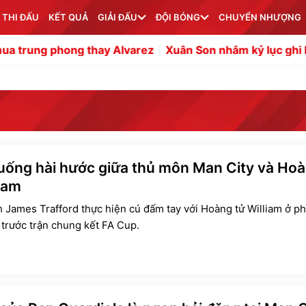
 THI ĐẤU
KẾT QUẢ
GIẢI ĐẤU
ĐỘI BÓNG
CHUYỂN NHƯỢNG
ng thay Alvarez
Xuân Son nhắm kỷ lục ghi bàn thứ 8 tạ
uống hài hước giữa thủ môn Man City và Ho
liam
 James Trafford thực hiện cú đấm tay với Hoàng tử William ở p
 trước trận chung kết FA Cup.