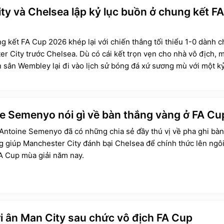
ty và Chelsea lập kỷ lục buồn ở chung kết FA
g kết FA Cup 2026 khép lại với chiến thắng tối thiểu 1-0 dành c
r City trước Chelsea. Dù có cái kết trọn vẹn cho nhà vô địch, 
ên sân Wembley lại đi vào lịch sử bóng đá xứ sương mù với một kỷ
ôn đáng quên.
e Semenyo nói gì về bàn thắng vàng ở FA Cu
Antoine Semenyo đã có những chia sẻ đầy thú vị về pha ghi bàn
 giúp Manchester City đánh bại Chelsea để chính thức lên ngôi
FA Cup mùa giải năm nay.
tri ân Man City sau chức vô địch FA Cup