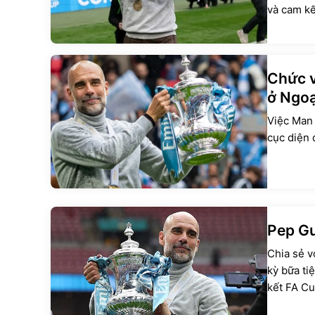
và cam kế
Chức v
ở Ngoạ
Việc Man 
cục diện 
Pep Gu
Chia sẻ v
kỳ bữa ti
kết FA Cu