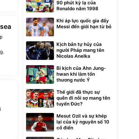
90 phút kỳ lạ của
Ronaldo năm 1998
Khi áp lực quốc gia đẩy
lsea
Messi đến giới hạn từ bỏ
ếp
Kịch bản tự hủy của
người Pháp mang tên
g.
Nicolas Anelka
Bi kịch của Ahn Jung-
hwan khi làm tổn
thương nước Ý
Thế giới đã thực sự
quên đi nỗi sợ mang tên
tuyển Đức?
i
Mesut Ozil và sự khép
lại của kỷ nguyên số 10
cổ điển