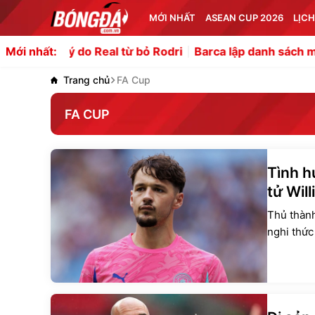
MỚI NHẤT
ASEAN CUP 2026
LỊCH
lý do Real từ bỏ Rodri
Barca lập danh sách mua trung pho
Mới nhất:
Trang chủ
FA Cup
FA CUP
Tình h
tử Wil
Thủ thành
nghi thức