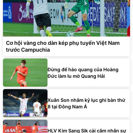
Cơ hội vàng cho dàn kép phụ tuyển Việt Nam
trước Campuchia
Đừng để hào quang của Hoàng
Đức làm lu mờ Quang Hải
Xuân Son nhắm kỷ lục ghi bàn thứ
8 tại Đông Nam Á
HLV Kim Sang Sik cài cắm nhân sự