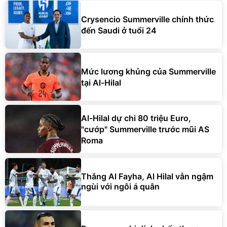
Crysencio Summerville chính thức
đến Saudi ở tuổi 24
Mức lương khủng của Summerville
tại Al-Hilal
Al-Hilal dự chi 80 triệu Euro,
"cướp" Summerville trước mũi AS
Roma
Thắng Al Fayha, Al Hilal vẫn ngậm
ngùi với ngôi á quân