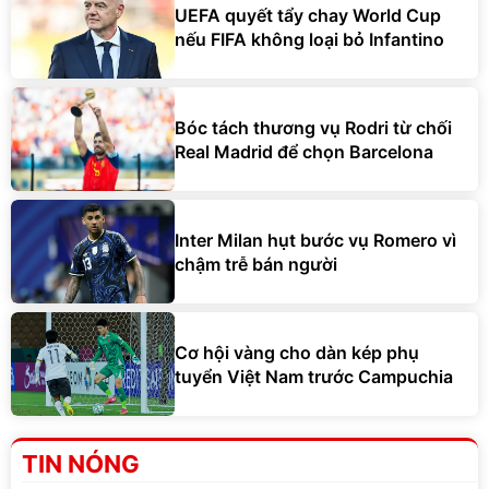
UEFA quyết tẩy chay World Cup
nếu FIFA không loại bỏ Infantino
Bóc tách thương vụ Rodri từ chối
Real Madrid để chọn Barcelona
Inter Milan hụt bước vụ Romero vì
chậm trễ bán người
Cơ hội vàng cho dàn kép phụ
tuyển Việt Nam trước Campuchia
TIN NÓNG