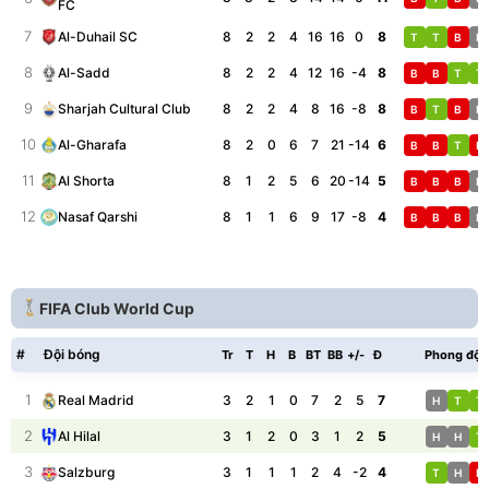
FC
7
8
2
2
4
16
16
0
8
Al-Duhail SC
T
T
B
H
8
8
2
2
4
12
16
-4
8
Al-Sadd
B
B
T
T
9
8
2
2
4
8
16
-8
8
Sharjah Cultural Club
B
T
B
H
10
8
2
0
6
7
21
-14
6
Al-Gharafa
B
B
T
B
11
8
1
2
5
6
20
-14
5
Al Shorta
B
B
B
H
12
8
1
1
6
9
17
-8
4
Nasaf Qarshi
B
B
B
H
FIFA Club World Cup
#
Đội bóng
Tr
T
H
B
BT
BB
+/-
Đ
Phong độ
1
3
2
1
0
7
2
5
7
Real Madrid
H
T
T
2
3
1
2
0
3
1
2
5
Al Hilal
H
H
T
3
3
1
1
1
2
4
-2
4
Salzburg
T
H
B