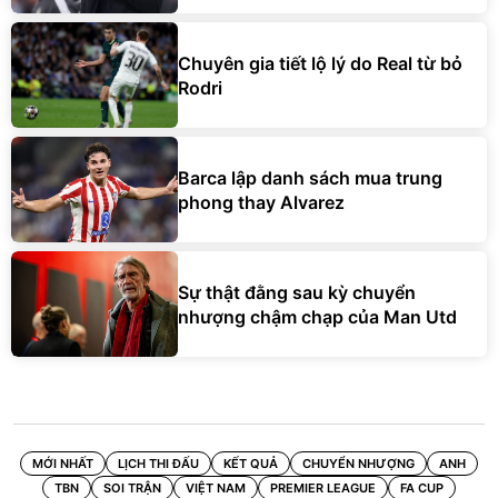
Chuyên gia tiết lộ lý do Real từ bỏ
Rodri
Barca lập danh sách mua trung
phong thay Alvarez
Sự thật đằng sau kỳ chuyển
nhượng chậm chạp của Man Utd
MỚI NHẤT
LỊCH THI ĐẤU
KẾT QUẢ
CHUYỂN NHƯỢNG
ANH
TBN
SOI TRẬN
VIỆT NAM
PREMIER LEAGUE
FA CUP