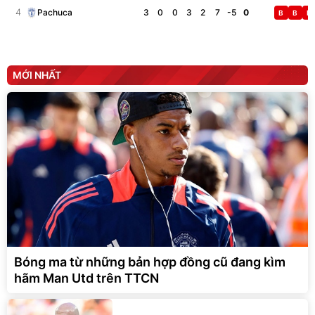
4
3
0
0
3
2
7
-5
0
Pachuca
B
B
B
MỚI NHẤT
Bóng ma từ những bản hợp đồng cũ đang kìm
hãm Man Utd trên TTCN