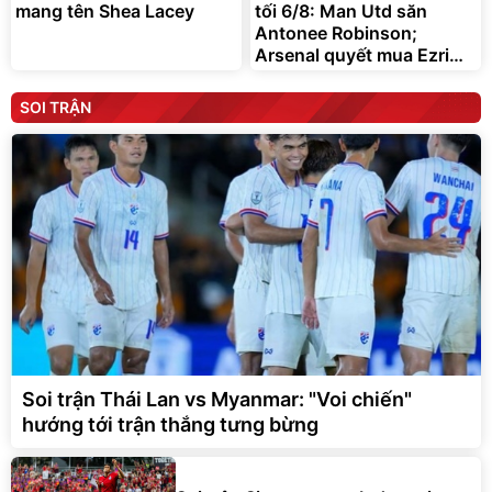
mang tên Shea Lacey
tối 6/8: Man Utd săn
Antonee Robinson;
Arsenal quyết mua Ezri
Konsa
SOI TRẬN
Soi trận Thái Lan vs Myanmar: "Voi chiến"
hướng tới trận thắng tưng bừng