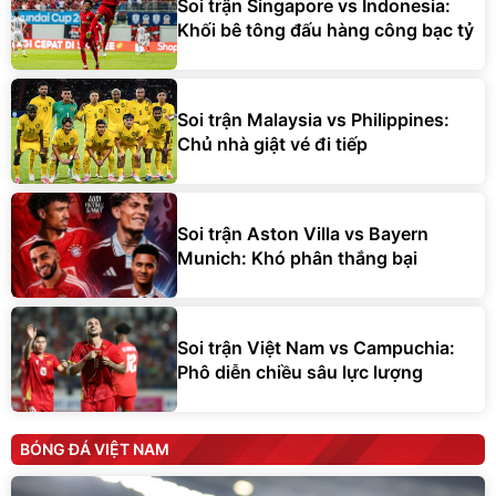
Soi trận Singapore vs Indonesia:
Khối bê tông đấu hàng công bạc tỷ
Soi trận Malaysia vs Philippines:
Chủ nhà giật vé đi tiếp
Soi trận Aston Villa vs Bayern
Munich: Khó phân thắng bại
Soi trận Việt Nam vs Campuchia:
Phô diễn chiều sâu lực lượng
BÓNG ĐÁ VIỆT NAM