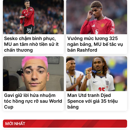
Sesko chậm bình phục,
Vướng mức lương 325
MU an tâm nhờ tiền sử ít
ngàn bảng, MU bế tắc vụ
chấn thương
bán Rashford
Gavi giữ lời hứa nhuộm
Man Utd tranh Djed
tóc hồng rực rỡ sau World
Spence với giá 35 triệu
Cup
bảng
MỚI NHẤT