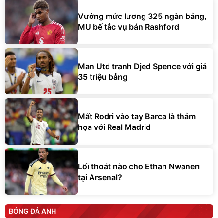
Vướng mức lương 325 ngàn bảng,
MU bế tắc vụ bán Rashford
Man Utd tranh Djed Spence với giá
35 triệu bảng
Mất Rodri vào tay Barca là thảm
họa với Real Madrid
Lối thoát nào cho Ethan Nwaneri
tại Arsenal?
BÓNG ĐÁ ANH