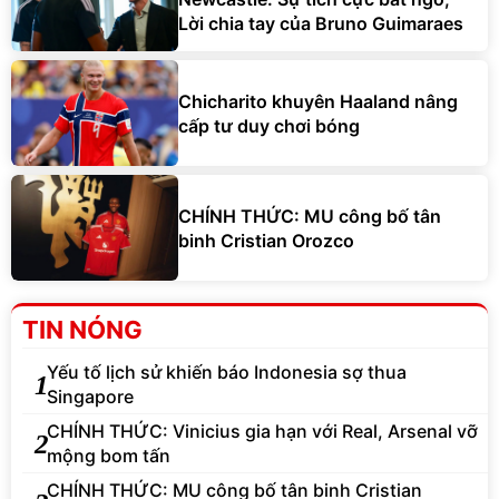
Lời chia tay của Bruno Guimaraes
Chicharito khuyên Haaland nâng
cấp tư duy chơi bóng
CHÍNH THỨC: MU công bố tân
binh Cristian Orozco
TIN NÓNG
Yếu tố lịch sử khiến báo Indonesia sợ thua
1
Singapore
CHÍNH THỨC: Vinicius gia hạn với Real, Arsenal vỡ
2
mộng bom tấn
CHÍNH THỨC: MU công bố tân binh Cristian