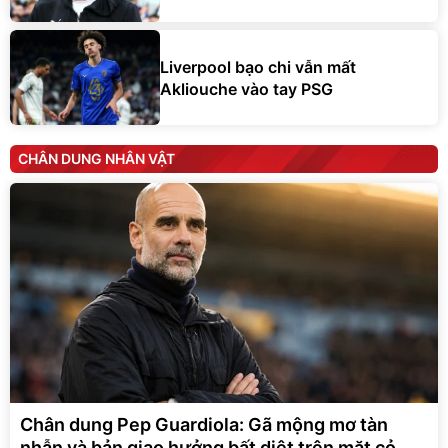
Liverpool bạo chi vẫn mất
Akliouche vào tay PSG
CHÂN DUNG NHÂN VẬT
Chân dung Pep Guardiola: Gã mộng mơ tàn
nhẫn và bản giao hưởng bất diệt trên mặt cỏ