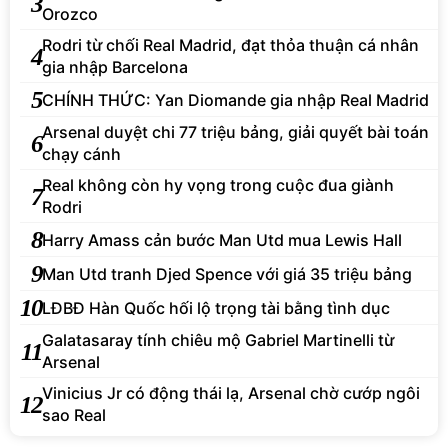
3
Orozco
Rodri từ chối Real Madrid, đạt thỏa thuận cá nhân
4
gia nhập Barcelona
5
CHÍNH THỨC: Yan Diomande gia nhập Real Madrid
Arsenal duyệt chi 77 triệu bảng, giải quyết bài toán
6
chạy cánh
Real không còn hy vọng trong cuộc đua giành
7
Rodri
8
Harry Amass cản bước Man Utd mua Lewis Hall
9
Man Utd tranh Djed Spence với giá 35 triệu bảng
10
LĐBĐ Hàn Quốc hối lộ trọng tài bằng tình dục
Galatasaray tính chiêu mộ Gabriel Martinelli từ
11
Arsenal
Vinicius Jr có động thái lạ, Arsenal chờ cướp ngôi
12
sao Real