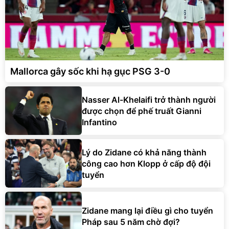
Mallorca gây sốc khi hạ gục PSG 3-0
Nasser Al-Khelaifi trở thành người
được chọn để phế truất Gianni
Infantino
Lý do Zidane có khả năng thành
công cao hơn Klopp ở cấp độ đội
tuyển
Zidane mang lại điều gì cho tuyển
Pháp sau 5 năm chờ đợi?