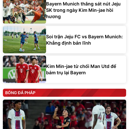
Bayern Munich thắng sát nút Jeju
SK trong ngày Kim Min-jae hồi
hương
Soi trận Jeju FC vs Bayern Munich:
Khẳng định bản lĩnh
Kim Min-jae từ chối Man Utd để
bám trụ lại Bayern
BÓNG ĐÁ PHÁP