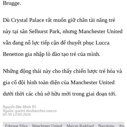
Brugge.
Dù Crystal Palace rất muốn giữ chân tài năng trẻ
này tại sân Selhurst Park, nhưng Manchester United
vẫn đang nỗ lực tiếp cận để thuyết phục Lucca
Benetton gia nhập lò đào tạo trẻ của mình.
Những động thái này cho thấy chiến lược trẻ hóa và
gia cố đội hình toàn diện của Manchester United
dưới thời các chủ sở hữu mới trong giai đoạn tới.
Nguyễn Đức Minh Trí
Nguồn: giaitri.thoibaovhnt.com.vn
05:59 12/05/2026
Ederson Silva
Manchester United
Marcus Rashford
Barcelona
Atal