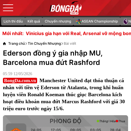
Lịch thi đấu
Kết quả
Chuyển nhượng
ASEAN Championship
N
hạn với Real, Arsenal vỡ mộng bom tấn
Sesko chậm bình 
Mới nhất:
Trang chủ
Tin Chuyển Nhượng
Bài viết
Ederson đồng ý gia nhập MU,
Barcelona mua đứt Rashford
05:59 12/05/2026
Manchester United đạt thỏa thuận cá
BongDa.com.vn
nhân với tiền vệ Ederson từ Atalanta, trong khi huấn
luyện viên Ronald Koeman thúc giục Barcelona kích
hoạt điều khoản mua đứt Marcus Rashford với giá 30
triệu euro trước ngày 15/6.
PHONG ĐỘ
Thắng
Hòa
Thua
24-05
17-05
09-05
03-05
28-04