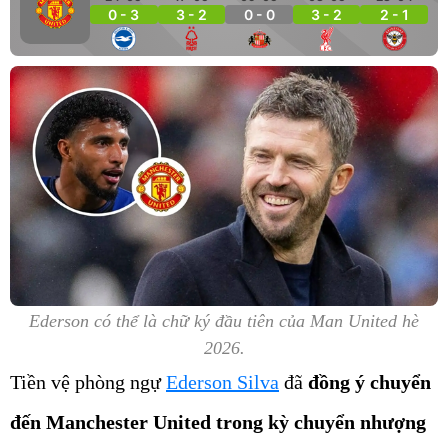
0 - 3
3 - 2
0 - 0
3 - 2
2 - 1
Ederson có thể là chữ ký đầu tiên của Man United hè
2026.
Tiền vệ phòng ngự
Ederson Silva
đã
đồng ý chuyển
đến Manchester United trong kỳ chuyển nhượng