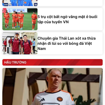
5 trụ cột bất ngờ vắng mặt ở buổi
tập của tuyển VN
Chuyên gia Thái Lan xót xa thừa
nhận đi lùi so với bóng đá Việt
Nam
HẬU TRƯỜNG