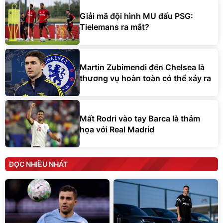
Giải mã đội hình MU đấu PSG:
Tielemans ra mắt?
Martin Zubimendi đến Chelsea là
thương vụ hoàn toàn có thể xảy ra
Mất Rodri vào tay Barca là thảm
họa với Real Madrid
ĐỌC NHIỀU NHẤT