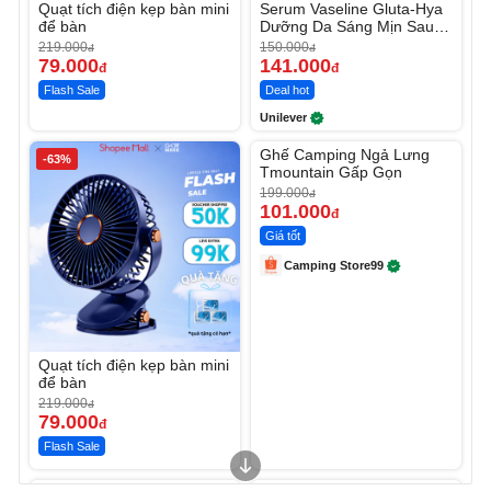
Quạt tích điện kẹp bàn mini
Serum Vaseline Gluta-Hya
để bàn
Dưỡng Da Sáng Mịn Sau 7
Ngày
219.000
150.000
đ
đ
79.000
141.000
đ
đ
Flash Sale
Deal hot
Unilever
Unmute
Ghế Camping Ngả Lưng
-63%
-49%
Tmountain Gấp Gọn
199.000
đ
101.000
đ
Giá tốt
Camping Store99
Quạt tích điện kẹp bàn mini
để bàn
219.000
đ
79.000
đ
Flash Sale
Unmute
Unmute