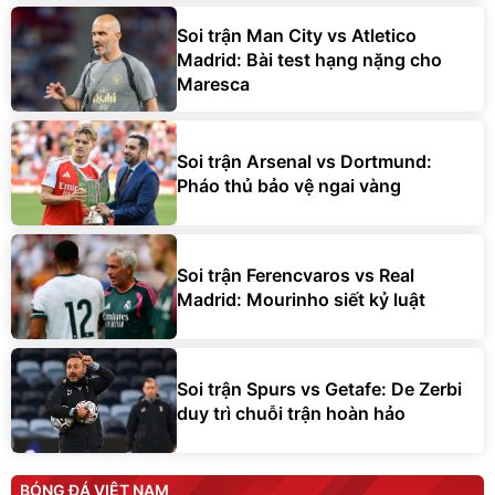
Soi trận Man City vs Atletico
Madrid: Bài test hạng nặng cho
Maresca
Soi trận Arsenal vs Dortmund:
Pháo thủ bảo vệ ngai vàng
Soi trận Ferencvaros vs Real
Madrid: Mourinho siết kỷ luật
Soi trận Spurs vs Getafe: De Zerbi
duy trì chuỗi trận hoàn hảo
BÓNG ĐÁ VIỆT NAM