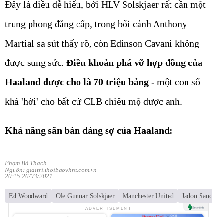
Đây là điều dễ hiểu, bởi HLV Solskjaer rất cần một
trung phong đẳng cấp, trong bối cảnh Anthony
Martial sa sút thấy rõ, còn Edinson Cavani không
được sung sức.
Điều khoản phá vỡ hợp đồng của
Haaland được cho là 70 triệu bảng
- một con số
khá 'hời' cho bất cứ CLB chiêu mộ được anh.
Khả năng săn bàn đáng sợ của Haaland:
Phạm Bá Thạch
Nguồn: giaitri.thoibaovhnt.com.vn
20:15 26/03/2021
Ed Woodward
Ole Gunnar Solskjaer
Manchester United
Jadon Sanch
ADVERTISEMENT