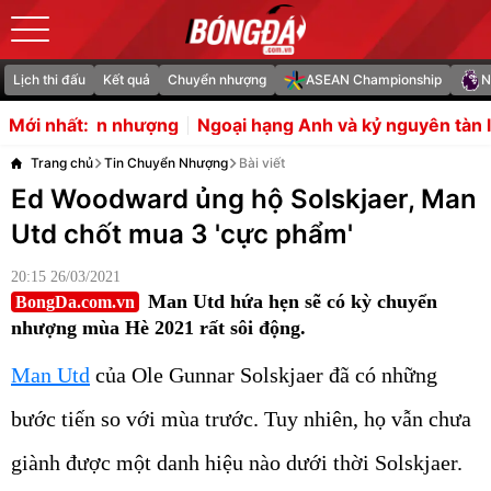
Lịch thi đấu
Kết quả
Chuyển nhượng
ASEAN Championship
N
g
Ngoại hạng Anh và kỷ nguyên tàn lụi của các huấn luyện
Mới nhất:
Trang chủ
Tin Chuyển Nhượng
Bài viết
Ed Woodward ủng hộ Solskjaer, Man
Utd chốt mua 3 'cực phẩm'
20:15 26/03/2021
Man Utd hứa hẹn sẽ có kỳ chuyển
BongDa.com.vn
nhượng mùa Hè 2021 rất sôi động.
Man Utd
của Ole Gunnar Solskjaer đã có những
bước tiến so với mùa trước. Tuy nhiên, họ vẫn chưa
giành được một danh hiệu nào dưới thời Solskjaer.