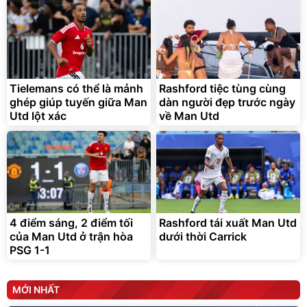
Lót ghế ôtô, nâng lưng
chống nóng giúp thoải mái
trong di chuyển
295.000
Tielemans có thể là mảnh
Rashford tiệc tùng cùng
đ
ghép giúp tuyến giữa Man
dàn người đẹp trước ngày
Đã bán nhiều
Utd lột xác
về Man Utd
4 điểm sáng, 2 điểm tối
Rashford tái xuất Man Utd
của Man Utd ở trận hòa
dưới thời Carrick
PSG 1-1
MỚI NHẤT