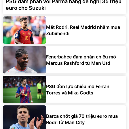
PSG đàm phán với Parma bằng đề nghị 35 triệu
euro cho Suzuki
Mất Rodri, Real Madrid nhắm mua
Zubimendi
Fenerbahce đàm phán chiêu mộ
Marcus Rashford từ Man Utd
PSG dồn lực chiêu mộ Ferran
Torres và Mika Godts
Barca chốt giá 70 triệu euro mua
Rodri từ Man City