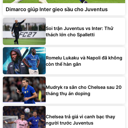
Dimarco giúp Inter gieo sầu cho Juventus
Soi trận Juventus vs Inter: Thử
thách lớn cho Spalletti
Romelu Lukaku và Napoli đã không
còn thể hàn gắn
Mudryk ra sân cho Chelsea sau 20
tháng thụ án doping
Chelsea trả giá vì canh bạc thay
người trước Juventus