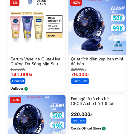
-6%
-63%
Serum Vaseline Gluta-Hya
Quạt tích điện kẹp bàn mini
Dưỡng Da Sáng Mịn Sau 7
để bàn
Ngày
150.000
219.000
đ
đ
141.000
79.000
đ
đ
Deal hot
Flash Sale
Unilever
Unmute
Đai ngồi ô tô cho bé
-63%
CECILA cho bé 1-9 tuổi
220.000
đ
Hot Deal
Cecila Offical Store