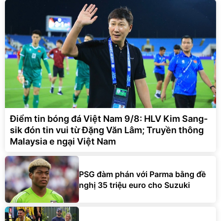
Điểm tin bóng đá Việt Nam 9/8: HLV Kim Sang-
sik đón tin vui từ Đặng Văn Lâm; Truyền thông
Malaysia e ngại Việt Nam
PSG đàm phán với Parma bằng đề
nghị 35 triệu euro cho Suzuki