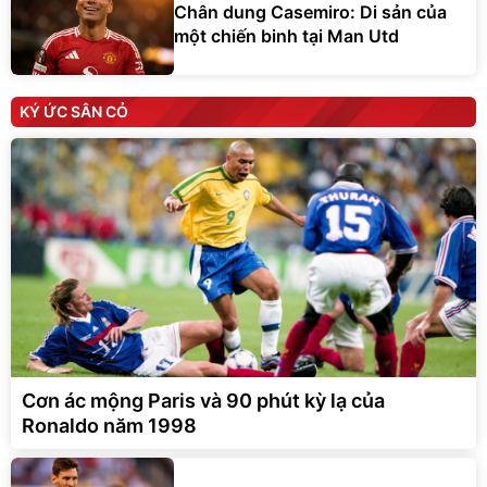
Chân dung Casemiro: Di sản của
một chiến binh tại Man Utd
KÝ ỨC SÂN CỎ
Cơn ác mộng Paris và 90 phút kỳ lạ của
Ronaldo năm 1998