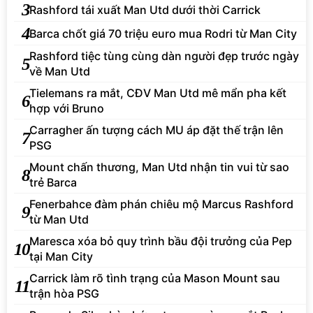
3
Rashford tái xuất Man Utd dưới thời Carrick
4
Barca chốt giá 70 triệu euro mua Rodri từ Man City
Rashford tiệc tùng cùng dàn người đẹp trước ngày
5
về Man Utd
Tielemans ra mắt, CĐV Man Utd mê mẩn pha kết
6
hợp với Bruno
Carragher ấn tượng cách MU áp đặt thế trận lên
7
PSG
Mount chấn thương, Man Utd nhận tin vui từ sao
8
trẻ Barca
Fenerbahce đàm phán chiêu mộ Marcus Rashford
9
từ Man Utd
Maresca xóa bỏ quy trình bầu đội trưởng của Pep
10
tại Man City
Carrick làm rõ tình trạng của Mason Mount sau
11
trận hòa PSG