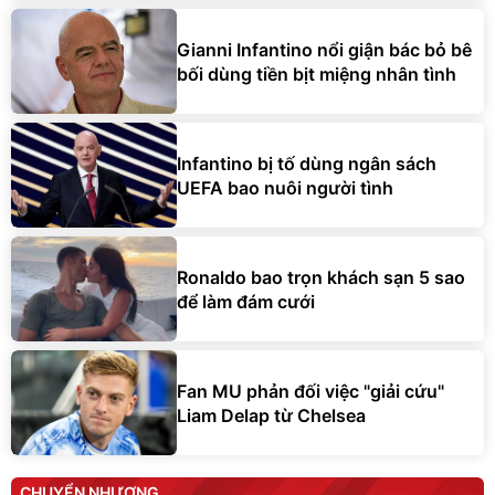
Gianni Infantino nổi giận bác bỏ bê
bối dùng tiền bịt miệng nhân tình
Infantino bị tố dùng ngân sách
UEFA bao nuôi người tình
Ronaldo bao trọn khách sạn 5 sao
để làm đám cưới
Fan MU phản đối việc "giải cứu"
Liam Delap từ Chelsea
CHUYỂN NHƯỢNG