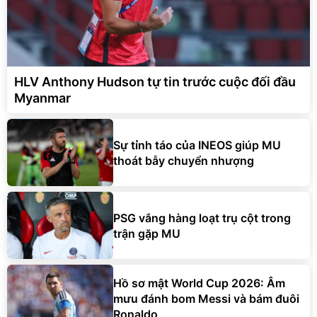
HLV Anthony Hudson tự tin trước cuộc đối đầu
Myanmar
Sự tỉnh táo của INEOS giúp MU
thoát bẫy chuyển nhượng
PSG vắng hàng loạt trụ cột trong
trận gặp MU
Hồ sơ mật World Cup 2026: Âm
mưu đánh bom Messi và bám đuôi
Ronaldo