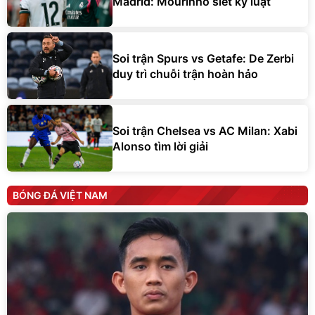
Madrid: Mourinho siết kỷ luật
Soi trận Spurs vs Getafe: De Zerbi
duy trì chuỗi trận hoàn hảo
Soi trận Chelsea vs AC Milan: Xabi
Alonso tìm lời giải
BÓNG ĐÁ VIỆT NAM