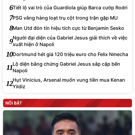
6
Tiết lộ vai trò của Guardiola giúp Barca cướp Rodri
7
PSG vắng hàng loạt trụ cột trong trận gặp MU
8
Man Utd đón tín hiệu tích cực từ Benjamin Sesko
Người đại diện của Gabriel Jesus giải thích về việc
9
xuất hiện ở Napoli
10
Dortmund hét giá 120 triệu euro cho Felix Nmecha
Lộ diện bằng chứng Gabriel Jesus sắp cập bến
11
Napoli
Hụt Vinicius, Arsenal muốn vung tiền mua Kenan
12
Yildiz
NỔI BẬT