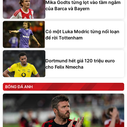
Mika Godts từng lọt vào tầm ngắm
của Barca và Bayern
Có một Luka Modric từng nổi loạn
để rời Tottenham
Dortmund hét giá 120 triệu euro
cho Felix Nmecha
BÓNG ĐÁ ANH