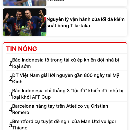
Nguyên lý vận hành của lối đá kiểm
soát bóng Tiki-taka
TIN NÓNG
Báo Indonesia tố trọng tài xử ép khiến đội nhà bị
1
loại sớm
ĐT Việt Nam giải lời nguyền gần 800 ngày tại Mỹ
2
Đình
Báo Indonesia chỉ thẳng 3 "tội đồ" khiến đội nhà bị
3
loại khỏi AFF Cup
Barcelona nẫng tay trên Atletico vụ Cristian
4
Romero
Brentford cự tuyệt đề nghị của Man Utd vụ Igor
5
Thiago