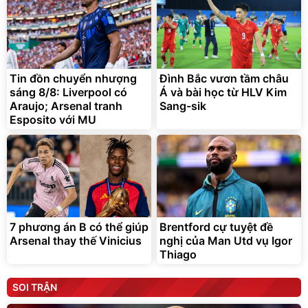
Tin đồn chuyển nhượng
Đình Bắc vươn tầm châu
sáng 8/8: Liverpool có
Á và bài học từ HLV Kim
Araujo; Arsenal tranh
Sang-sik
Esposito với MU
7 phương án B có thể giúp
Brentford cự tuyệt đề
Arsenal thay thế Vinicius
nghị của Man Utd vụ Igor
Thiago
SOI TRẬN