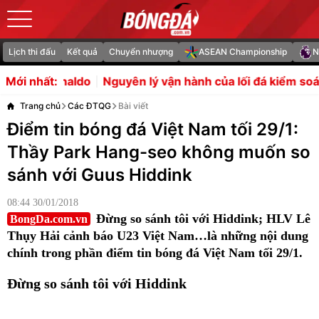
Lịch thi đấu
Kết quả
Chuyển nhượng
ASEAN Championship
N
uyên lý vận hành của lối đá kiểm soát bóng Tiki-taka
Ng
Mới nhất:
Trang chủ
Các ĐTQG
Bài viết
Điểm tin bóng đá Việt Nam tối 29/1:
Thầy Park Hang-seo không muốn so
sánh với Guus Hiddink
08:44 30/01/2018
Đừng so sánh tôi với Hiddink; HLV Lê
BongDa.com.vn
Thụy Hải cảnh báo U23 Việt Nam…là những nội dung
chính trong phần điểm tin bóng đá Việt Nam tối 29/1.
Đừng so sánh tôi với Hiddink