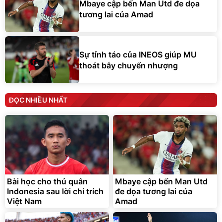
Mbaye cập bến Man Utd đe dọa
tương lai của Amad
Sự tỉnh táo của INEOS giúp MU
thoát bẫy chuyển nhượng
ĐỌC NHIỀU NHẤT
Bài học cho thủ quân
Mbaye cập bến Man Utd
Indonesia sau lời chỉ trích
đe dọa tương lai của
Việt Nam
Amad