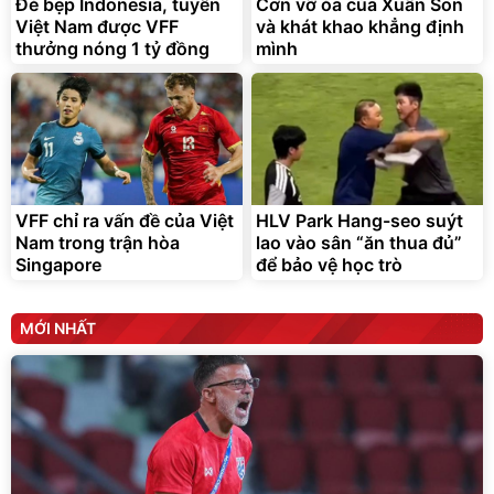
Đè bẹp Indonesia, tuyển
Cơn vỡ òa của Xuân Son
đ
Việt Nam được VFF
và khát khao khẳng định
Đã bán nhiều
thưởng nóng 1 tỷ đồng
mình
VFF chỉ ra vấn đề của Việt
HLV Park Hang-seo suýt
Nam trong trận hòa
lao vào sân “ăn thua đủ”
Singapore
để bảo vệ học trò
MỚI NHẤT