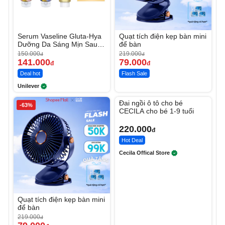
Serum Vaseline Gluta-Hya
Quạt tích điện kẹp bàn mini
Dưỡng Da Sáng Mịn Sau 7
để bàn
Ngày
150.000
219.000
đ
đ
141.000
79.000
đ
đ
Deal hot
Flash Sale
Unilever
Unmute
Đai ngồi ô tô cho bé
-63%
CECILA cho bé 1-9 tuổi
220.000
đ
Hot Deal
Cecila Offical Store
Quạt tích điện kẹp bàn mini
để bàn
219.000
đ