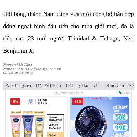
Đội bóng thành Nam cũng vừa mới công bố bản hợp
đồng ngoại binh đầu tiên cho mùa giải mới, đó là
tiền đạo 23 tuổi người Trinidad & Tobago, Neil
Benjamin Jr.
Nguyễn Viết Định
Nguồn: giaitri.thoibaovhnt.com.vn
08:44 30/01/2018
Park Hang-seo
U23 Việt Nam
Lê Thụy Hải
VFF
Nam Định
Neil
ADVERTISEMENT
-6%
-63%