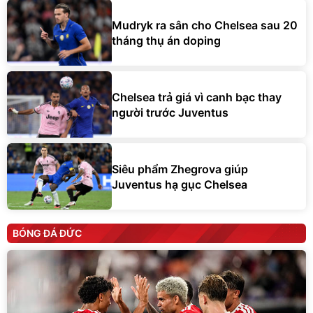
Mudryk ra sân cho Chelsea sau 20
tháng thụ án doping
Chelsea trả giá vì canh bạc thay
người trước Juventus
Siêu phẩm Zhegrova giúp
Juventus hạ gục Chelsea
BÓNG ĐÁ ĐỨC