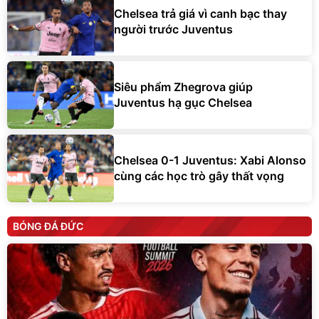
Chelsea trả giá vì canh bạc thay
người trước Juventus
Siêu phẩm Zhegrova giúp
Juventus hạ gục Chelsea
Chelsea 0-1 Juventus: Xabi Alonso
cùng các học trò gây thất vọng
BÓNG ĐÁ ĐỨC