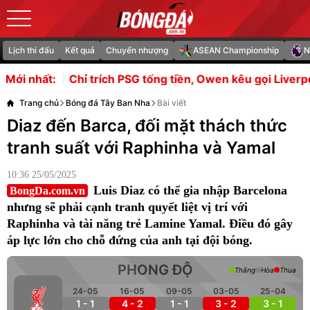
Lịch thi đấu
Kết quả
Chuyển nhượng
ASEAN Championship
N
ỉ trích PSG tống tiền, Owen kêu gọi Liverpool từ bỏ Barco
Mới nhất:
Trang chủ
Bóng đá Tây Ban Nha
Bài viết
Diaz đến Barca, đối mặt thách thức
tranh suất với Raphinha và Yamal
10:36 25/05/2025
Luis Diaz có thể gia nhập Barcelona
BongDa.com.vn
nhưng sẽ phải cạnh tranh quyết liệt vị trí với
Raphinha và tài năng trẻ Lamine Yamal. Điều đó gây
áp lực lớn cho chỗ đứng của anh tại đội bóng.
PHONG ĐỘ
Thắng
Hòa
Thua
24-05
16-05
09-05
03-05
25-04
1 - 1
4 - 2
1 - 1
3 - 2
3 - 1