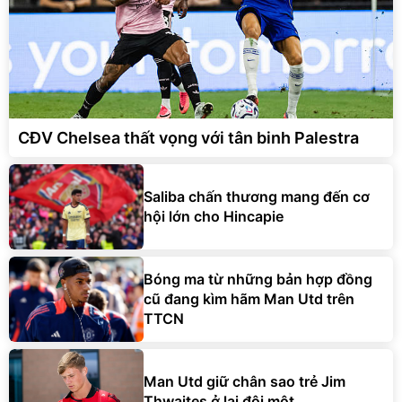
CĐV Chelsea thất vọng với tân binh Palestra
Saliba chấn thương mang đến cơ
hội lớn cho Hincapie
Bóng ma từ những bản hợp đồng
cũ đang kìm hãm Man Utd trên
TTCN
Man Utd giữ chân sao trẻ Jim
Thwaites ở lại đội một