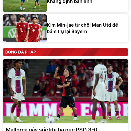
Khẳng định bản lĩnh
Kim Min-jae từ chối Man Utd để
bám trụ lại Bayern
BÓNG ĐÁ PHÁP
Mallorca gây sốc khi hạ gục PSG 3-0