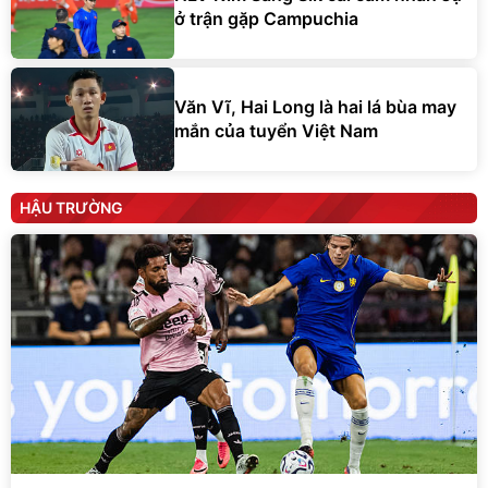
ở trận gặp Campuchia
Văn Vĩ, Hai Long là hai lá bùa may
mắn của tuyển Việt Nam
HẬU TRƯỜNG