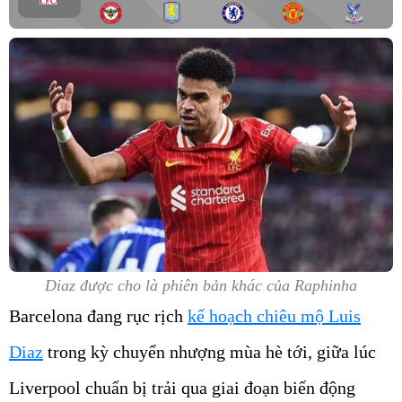
Diaz được cho là phiên bản khác của Raphinha
Barcelona đang rục rịch
kế hoạch chiêu mộ Luis
Diaz
trong kỳ chuyển nhượng mùa hè tới, giữa lúc
Liverpool chuẩn bị trải qua giai đoạn biến động