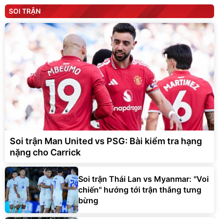
SOI TRẬN
Soi trận Man United vs PSG: Bài kiểm tra hạng
nặng cho Carrick
Soi trận Thái Lan vs Myanmar: "Voi
chiến" hướng tới trận thắng tưng
bừng