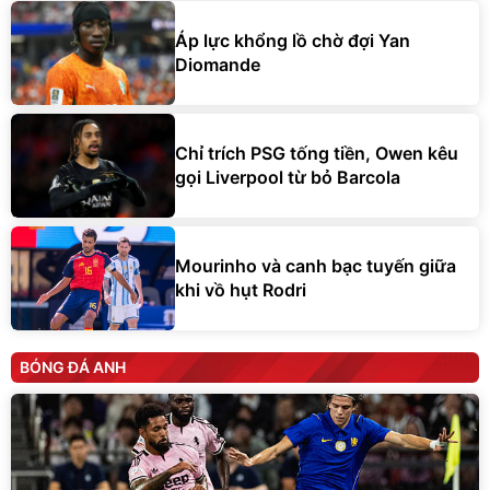
Áp lực khổng lồ chờ đợi Yan
Diomande
Chỉ trích PSG tống tiền, Owen kêu
gọi Liverpool từ bỏ Barcola
Mourinho và canh bạc tuyến giữa
khi vồ hụt Rodri
BÓNG ĐÁ ANH