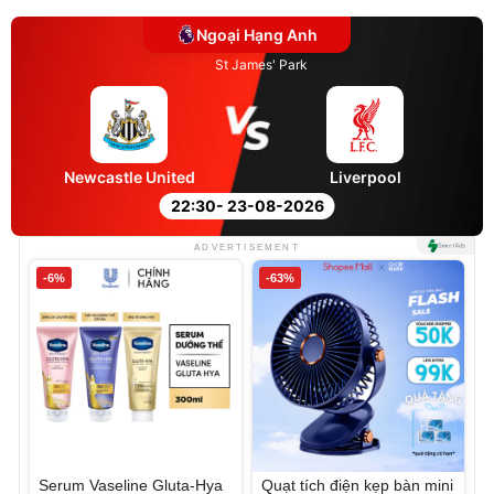
Ngoại Hạng Anh
St James' Park
Newcastle United
Liverpool
22:30
- 23-08-2026
ADVERTISEMENT
-6%
-63%
Serum Vaseline Gluta-Hya
Quạt tích điện kẹp bàn mini