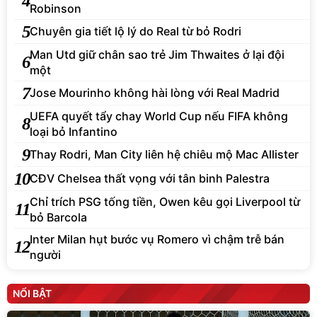
4
Robinson
5
Chuyên gia tiết lộ lý do Real từ bỏ Rodri
Man Utd giữ chân sao trẻ Jim Thwaites ở lại đội
6
một
7
Jose Mourinho không hài lòng với Real Madrid
UEFA quyết tẩy chay World Cup nếu FIFA không
8
loại bỏ Infantino
9
Thay Rodri, Man City liên hệ chiêu mộ Mac Allister
10
CĐV Chelsea thất vọng với tân binh Palestra
Chỉ trích PSG tống tiền, Owen kêu gọi Liverpool từ
11
bỏ Barcola
Inter Milan hụt bước vụ Romero vì chậm trễ bán
12
người
NỔI BẬT