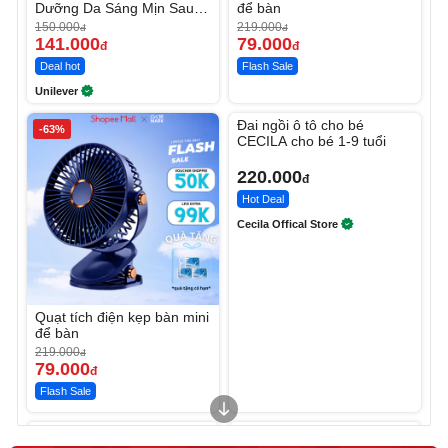
Dưỡng Da Sáng Mịn Sau 7
để bàn
Ngày
150.000
219.000
đ
đ
141.000
79.000
đ
đ
Deal hot
Flash Sale
Unilever
Unmute
Đai ngồi ô tô cho bé
-63%
CECILA cho bé 1-9 tuổi
220.000
đ
Hot Deal
Cecila Offical Store
Quạt tích điện kẹp bàn mini
để bàn
219.000
đ
79.000
đ
Flash Sale
Unmute
Unmute
Sữa dưỡng thể nâng tông
Robot Hút Bụi Lau Nhà -