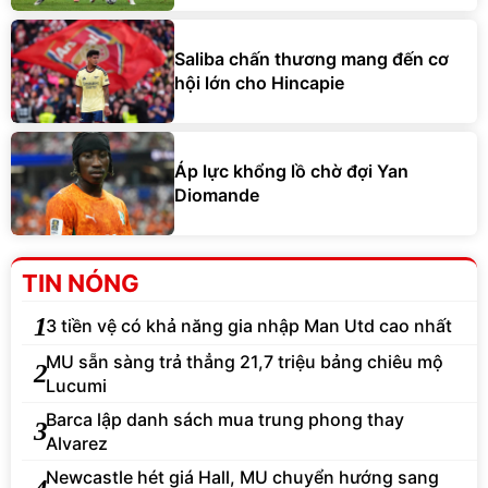
Saliba chấn thương mang đến cơ
hội lớn cho Hincapie
Áp lực khổng lồ chờ đợi Yan
Diomande
TIN NÓNG
1
3 tiền vệ có khả năng gia nhập Man Utd cao nhất
MU sẵn sàng trả thẳng 21,7 triệu bảng chiêu mộ
2
Lucumi
Barca lập danh sách mua trung phong thay
3
Alvarez
Newcastle hét giá Hall, MU chuyển hướng sang