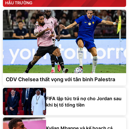
HẬU TRƯỜNG
CĐV Chelsea thất vọng với tân binh Palestra
FIFA lập tức trả nợ cho Jordan sau
khi bị tố tống tiền
Kylian Mbappe và kế hoạch cá