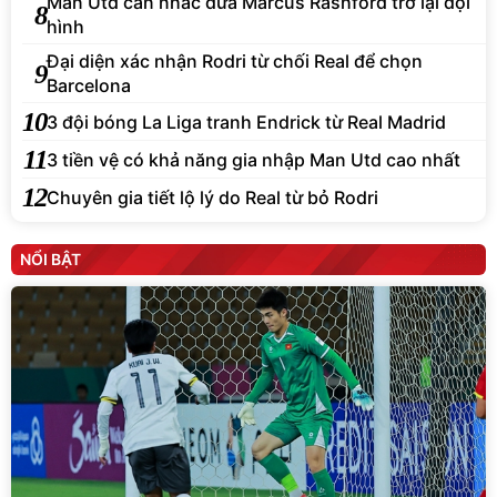
Man Utd cân nhắc đưa Marcus Rashford trở lại đội
8
hình
Đại diện xác nhận Rodri từ chối Real để chọn
9
Barcelona
10
3 đội bóng La Liga tranh Endrick từ Real Madrid
11
3 tiền vệ có khả năng gia nhập Man Utd cao nhất
12
Chuyên gia tiết lộ lý do Real từ bỏ Rodri
NỔI BẬT