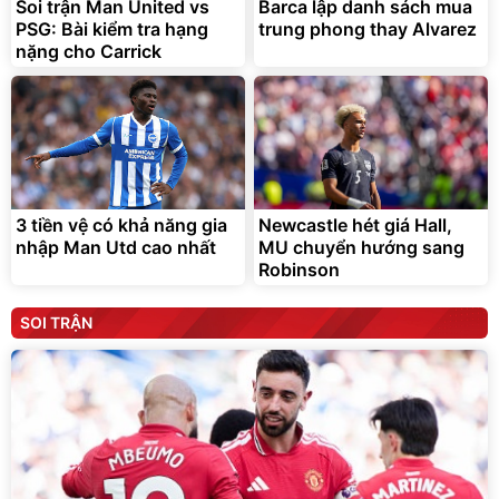
Soi trận Man United vs
Barca lập danh sách mua
PSG: Bài kiểm tra hạng
trung phong thay Alvarez
nặng cho Carrick
3 tiền vệ có khả năng gia
Newcastle hét giá Hall,
nhập Man Utd cao nhất
MU chuyển hướng sang
Robinson
SOI TRẬN