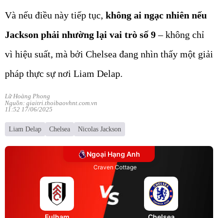
Và nếu điều này tiếp tục,
không ai ngạc nhiên nếu
Jackson phải nhường lại vai trò số 9
– không chỉ
vì hiệu suất, mà bởi Chelsea đang nhìn thấy một giải
pháp thực sự nơi Liam Delap.
Lữ Hoàng Phong
Nguồn: giaitri.thoibaovhnt.com.vn
11:52 17/06/2025
Liam Delap
Chelsea
Nicolas Jackson
Ngoại Hạng Anh
Craven Cottage
Fulham
Chelsea