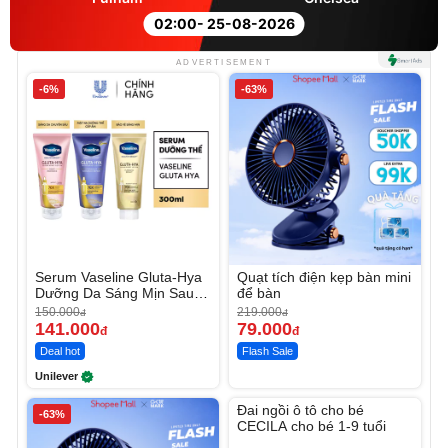
02:00
- 25-08-2026
ADVERTISEMENT
-6%
-63%
Serum Vaseline Gluta-Hya
Quạt tích điện kẹp bàn mini
Dưỡng Da Sáng Mịn Sau 7
để bàn
Ngày
150.000
219.000
đ
đ
141.000
79.000
đ
đ
Deal hot
Flash Sale
Unilever
Unmute
Đai ngồi ô tô cho bé
-63%
CECILA cho bé 1-9 tuổi