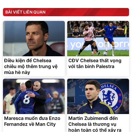
825.000
đ
Flash Sale
BÀI VIẾT LIÊN QUAN
Lót ghế ôtô, nâng lưng
chống nóng giúp thoải mái
trong di chuyển
295.000
Điều kiện để Chelsea
CĐV Chelsea thất vọng
đ
chiêu mộ thêm trung vệ
với tân binh Palestra
Đã bán nhiều
mùa hè này
Maresca muốn đưa Enzo
Martin Zubimendi đến
Fernandez về Man City
Chelsea là thương vụ
hoàn toàn có thể xảy ra