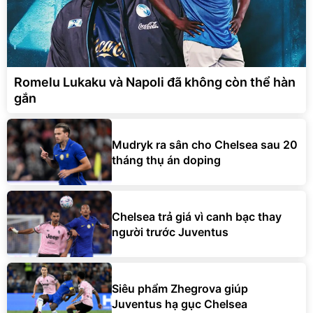
Romelu Lukaku và Napoli đã không còn thể hàn
gắn
Mudryk ra sân cho Chelsea sau 20
tháng thụ án doping
Chelsea trả giá vì canh bạc thay
người trước Juventus
Siêu phẩm Zhegrova giúp
Juventus hạ gục Chelsea