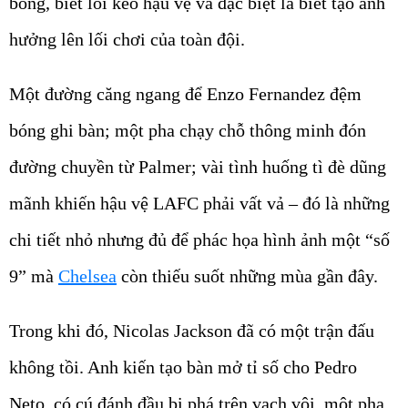
bóng, biết lôi kéo hậu vệ và đặc biệt là biết tạo ảnh
hưởng lên lối chơi của toàn đội.
Một đường căng ngang để Enzo Fernandez đệm
bóng ghi bàn; một pha chạy chỗ thông minh đón
đường chuyền từ Palmer; vài tình huống tì đè dũng
mãnh khiến hậu vệ LAFC phải vất vả – đó là những
chi tiết nhỏ nhưng đủ để phác họa hình ảnh một “số
9” mà
Chelsea
còn thiếu suốt những mùa gần đây.
Trong khi đó, Nicolas Jackson đã có một trận đấu
không tồi. Anh kiến tạo bàn mở tỉ số cho Pedro
Neto, có cú đánh đầu bị phá trên vạch vôi, một pha