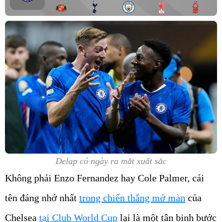
Delap có ngày ra mắt xuất sắc
Không phải Enzo Fernandez hay Cole Palmer, cái
tên đáng nhớ nhất
trong chiến thắng mở màn
của
Chelsea
tại Club World Cup
lại là một tân binh bước