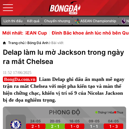
Lịch thi đấu
Kết quả
Chuyển nhượng
ASEAN Championship
N
 Cup
Đình Bắc khoe ảnh lúc nhỏ bên Quế Ngọc Hải
Tott
Mới nhất:
Trang chủ
Bóng Đá Anh
Bài viết
Delap làm lu mờ Jackson trong ngày
ra mắt Chelsea
11:52 17/06/2025
Liam Delap ghi dấu ấn mạnh mẽ ngay
BongDa.com.vn
trận ra mắt Chelsea với một pha kiến tạo và màn thể
hiện chững chạc, khiến vị trí số 9 của Nicolas Jackson
bị đe dọa nghiêm trọng.
PHONG ĐỘ
Thắng
Hòa
Thua
24-05
20-05
16-05
09-05
04-05
2 - 1
2 - 1
1 - 0
1 - 1
1 - 3