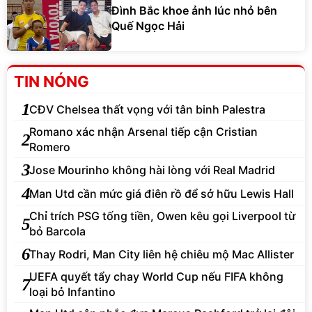
Đình Bắc khoe ảnh lúc nhỏ bên
Quế Ngọc Hải
TIN NÓNG
1
CĐV Chelsea thất vọng với tân binh Palestra
Romano xác nhận Arsenal tiếp cận Cristian
2
Romero
3
Jose Mourinho không hài lòng với Real Madrid
4
Man Utd cần mức giá điên rồ để sở hữu Lewis Hall
Chỉ trích PSG tống tiền, Owen kêu gọi Liverpool từ
5
bỏ Barcola
6
Thay Rodri, Man City liên hệ chiêu mộ Mac Allister
UEFA quyết tẩy chay World Cup nếu FIFA không
7
loại bỏ Infantino