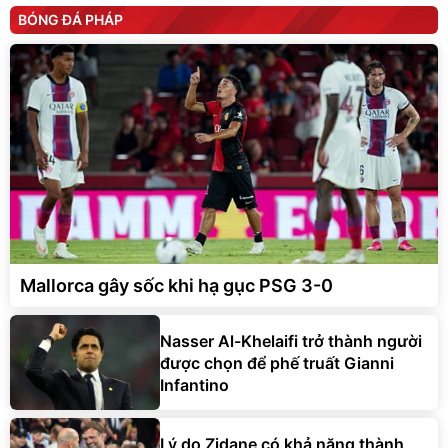
BÓNG ĐÁ PHÁP
Mallorca gây sốc khi hạ gục PSG 3-0
Nasser Al-Khelaifi trở thành người
được chọn để phế truất Gianni
Infantino
Lý do Zidane có khả năng thành