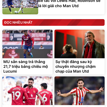
Bế tắc với Lewis Hall, Robinson sẽ
là lời giải cho Man Utd
ĐỌC NHIỀU NHẤT
MU sẵn sàng trả thẳng
Sự thật đằng sau kỳ
21,7 triệu bảng chiêu mộ
chuyển nhượng chậm
Lucumi
chạp của Man Utd