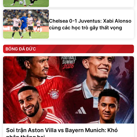
Chelsea 0-1 Juventus: Xabi Alonso
cùng các học trò gây thất vọng
BÓNG ĐÁ ĐỨC
Soi trận Aston Villa vs Bayern Munich: Khó