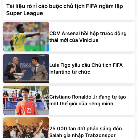
Tài liệu rò rỉ cáo buộc chủ tịch FIFA ngầm lập
Super League
CĐV Arsenal hồi hộp trước động
thái mới của Vinicius
Luis Figo yêu cầu Chủ tịch FIFA
Infantino từ chức
Cristiano Ronaldo Jr đang tự tạo
một thế giới của riêng mình
25.000 fan đốt pháo sáng đón
Salah gia nhập Trabzonspor