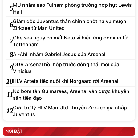
MU nhắm sao Fulham phòng trường hợp hụt Lewis
5
Hall
Giám đốc Juventus thân chinh chốt hạ vụ mượn
6
Zirkzee từ Man United
Chelsea nguy cơ mất Neto vì hiệu ứng domino từ
7
Tottenham
8
Al-Ahli nhắm Gabriel Jesus của Arsenal
CĐV Arsenal hồi hộp trước động thái mới của
9
Vinicius
10
HLV Arteta tiếc nuối khi Norgaard rời Arsenal
Nổ bom tấn Guimaraes, Arsenal vẫn được khuyên
11
săn tiền đạo
Cựu trợ lý HLV Man Utd khuyên Zirkzee gia nhập
12
Juventus
NỔI BẬT