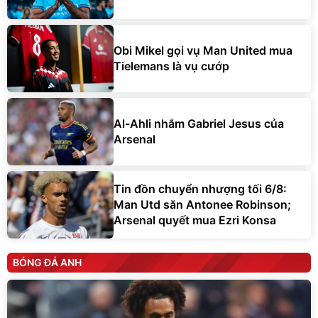
Obi Mikel gọi vụ Man United mua
Tielemans là vụ cướp
Al-Ahli nhắm Gabriel Jesus của
Arsenal
Tin đồn chuyển nhượng tối 6/8:
Man Utd săn Antonee Robinson;
Arsenal quyết mua Ezri Konsa
BÓNG ĐÁ ANH