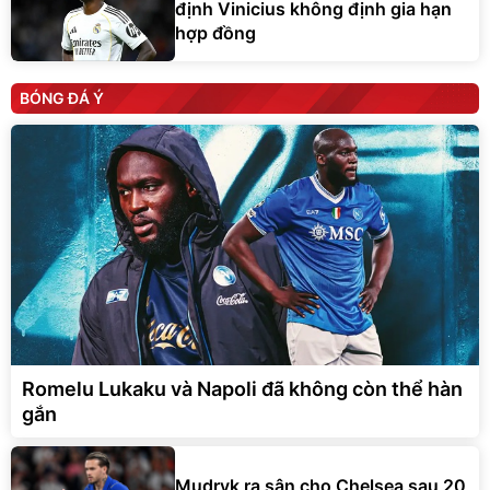
định Vinicius không định gia hạn
hợp đồng
BÓNG ĐÁ Ý
Romelu Lukaku và Napoli đã không còn thể hàn
gắn
Mudryk ra sân cho Chelsea sau 20