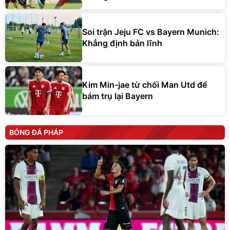
Soi trận Jeju FC vs Bayern Munich:
Khẳng định bản lĩnh
Kim Min-jae từ chối Man Utd để
bám trụ lại Bayern
BÓNG ĐÁ PHÁP