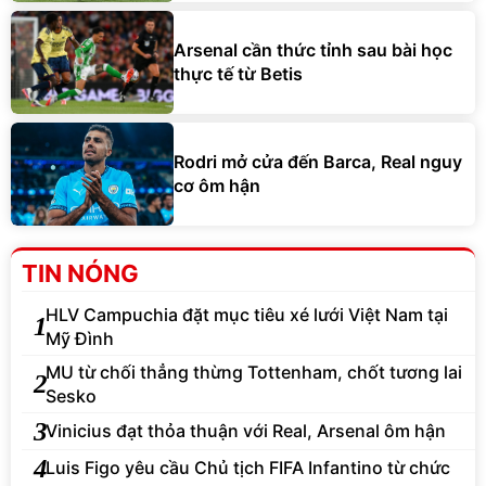
Arsenal cần thức tỉnh sau bài học
thực tế từ Betis
Rodri mở cửa đến Barca, Real nguy
cơ ôm hận
TIN NÓNG
HLV Campuchia đặt mục tiêu xé lưới Việt Nam tại
1
Mỹ Đình
MU từ chối thẳng thừng Tottenham, chốt tương lai
2
Sesko
3
Vinicius đạt thỏa thuận với Real, Arsenal ôm hận
4
Luis Figo yêu cầu Chủ tịch FIFA Infantino từ chức