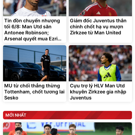
Lót ghế ôtô, nâng lưng
chống nóng giúp thoải mái
trong di chuyển
295.000
Tin đồn chuyển nhượng
Giám đốc Juventus thân
đ
tối 6/8: Man Utd săn
chinh chốt hạ vụ mượn
Đã bán nhiều
Antonee Robinson;
Zirkzee từ Man United
Arsenal quyết mua Ezri
Konsa
MU từ chối thẳng thừng
Cựu trợ lý HLV Man Utd
Tottenham, chốt tương lai
khuyên Zirkzee gia nhập
Sesko
Juventus
MỚI NHẤT