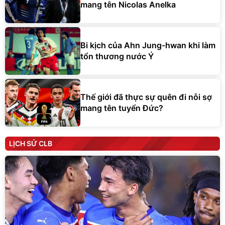
mang tên Nicolas Anelka
Bi kịch của Ahn Jung-hwan khi làm
tổn thương nước Ý
Thế giới đã thực sự quên đi nỗi sợ
mang tên tuyển Đức?
LỊCH SỬ CLB