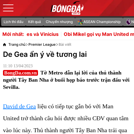
Lịch thi đấu
Kết quả
Chuyển nhượng
ASEAN Championship
N
nicius
Obi Mikel gọi vụ Man United mua Tielemans là vụ
Mới nhất:
Trang chủ
Premier League
Bài viết
De Gea ẩn ý về tương lai
11:10 13/04/2023
Tờ Metro dẫn lại lời của thủ thành
BongDa.com.vn
người Tây Ban Nha ở buổi họp báo trước trận đấu với
Sevilla.
David de Gea
liệu có tiếp tục gắn bó với Man
United trở thành câu hỏi được nhiều CĐV quan tâm
vào lúc này. Thủ thành người Tây Ban Nha trải qua