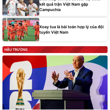
kết quả trận Việt Nam gặp
Campuchia
Xoay tua là bài toán hợp lý của đội
tuyển Việt Nam
HẬU TRƯỜNG