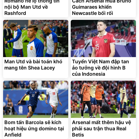
Romano hé lộ thông tin
Cách Arsenal mua Bruno
nội bộ Man Utd về
Guimaraes khiến
Rashford
Newcastle bối rối
Man Utd và bài toán khó
Tuyển Việt Nam đập tan
mang tên Shea Lacey
ảo tưởng về đội hình B
của Indonesia
Bom tấn Barcola sẽ kích
Arsenal mất thêm hậu vệ
hoạt hiệu ứng domino tại
phải sau trận thua Real
Anfield
Betis