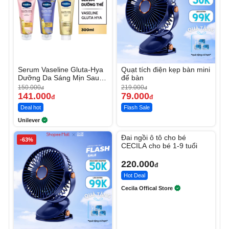
Serum Vaseline Gluta-Hya
Quạt tích điện kẹp bàn mini
Dưỡng Da Sáng Mịn Sau 7
để bàn
Ngày
150.000
219.000
đ
đ
141.000
79.000
đ
đ
Deal hot
Flash Sale
Unilever
Unmute
Đai ngồi ô tô cho bé
-63%
CECILA cho bé 1-9 tuổi
220.000
đ
Hot Deal
Cecila Offical Store