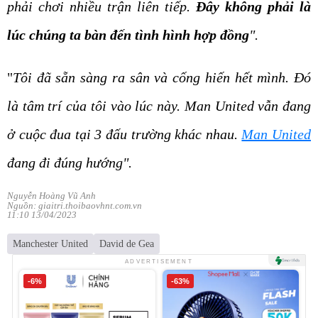
phải chơi nhiều trận liên tiếp.
Đây không phải là
lúc chúng ta bàn đến tình hình hợp đồng
".
"
Tôi đã sẵn sàng ra sân và cống hiến hết mình. Đó
là tâm trí của tôi vào lúc này. Man United vẫn đang
ở cuộc đua tại 3 đấu trường khác nhau.
Man United
đang đi đúng hướng".
Nguyễn Hoàng Vũ Anh
Nguồn: giaitri.thoibaovhnt.com.vn
11:10 13/04/2023
Manchester United
David de Gea
ADVERTISEMENT
-6%
-63%