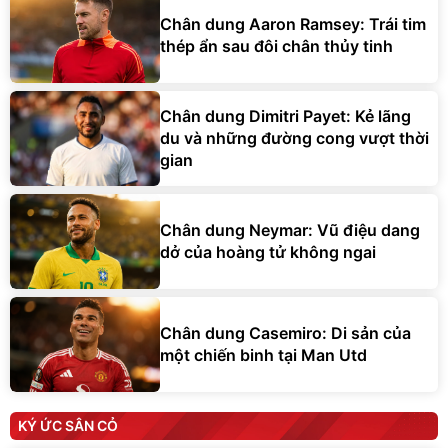
Chân dung Aaron Ramsey: Trái tim
thép ẩn sau đôi chân thủy tinh
Chân dung Dimitri Payet: Kẻ lãng
du và những đường cong vượt thời
gian
Chân dung Neymar: Vũ điệu dang
dở của hoàng tử không ngai
Chân dung Casemiro: Di sản của
một chiến binh tại Man Utd
KÝ ỨC SÂN CỎ