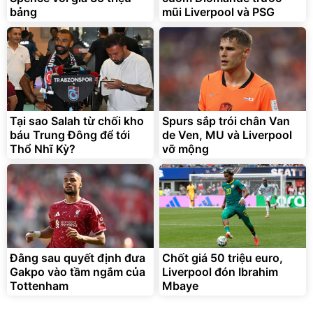
bảng
mũi Liverpool và PSG
Tại sao Salah từ chối kho
Spurs sắp trói chân Van
báu Trung Đông để tới
de Ven, MU và Liverpool
Thổ Nhĩ Kỳ?
vỡ mộng
Đằng sau quyết định đưa
Chốt giá 50 triệu euro,
Gakpo vào tầm ngắm của
Liverpool đón Ibrahim
Tottenham
Mbaye