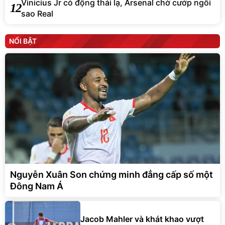
Vinicius Jr có động thái lạ, Arsenal chờ cướp ngôi
12
sao Real
NỔI BẬT
Nguyễn Xuân Son chứng minh đẳng cấp số một
Đông Nam Á
Jacob Mahler và khát khao vượt