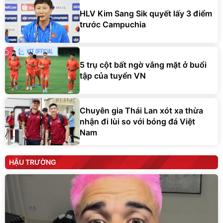
HLV Kim Sang Sik quyết lấy 3 điểm
trước Campuchia
5 trụ cột bất ngờ vắng mặt ở buổi
tập của tuyển VN
Chuyên gia Thái Lan xót xa thừa
nhận đi lùi so với bóng đá Việt
Nam
HẬU TRƯỜNG