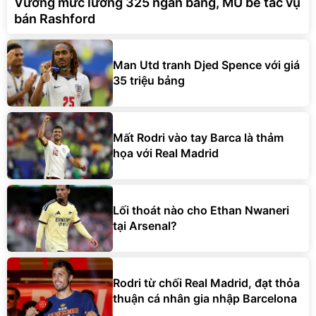
Vướng mức lương 325 ngàn bảng, MU bế tắc vụ
bán Rashford
Man Utd tranh Djed Spence với giá
35 triệu bảng
Mất Rodri vào tay Barca là thảm
họa với Real Madrid
Lối thoát nào cho Ethan Nwaneri
tại Arsenal?
Rodri từ chối Real Madrid, đạt thỏa
thuận cá nhân gia nhập Barcelona