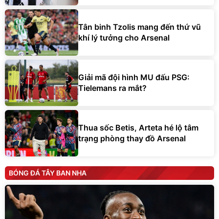
Tân binh Tzolis mang đến thứ vũ
khí lý tưởng cho Arsenal
Giải mã đội hình MU đấu PSG:
Tielemans ra mắt?
Thua sốc Betis, Arteta hé lộ tâm
trạng phòng thay đồ Arsenal
BÓNG ĐÁ TÂY BAN NHA