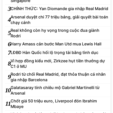
Singapore
3
CHÍNH THỨC: Yan Diomande gia nhập Real Madrid
Arsenal duyệt chi 77 triệu bảng, giải quyết bài toán
4
chạy cánh
Real không còn hy vọng trong cuộc đua giành
5
Rodri
6
Harry Amass cản bước Man Utd mua Lewis Hall
7
LĐBĐ Hàn Quốc hối lộ trọng tài bằng tình dục
Vì hợp đồng kiểu mới, Zirkzee hụt tiền thưởng dự
8
C1 ở MU
Rodri từ chối Real Madrid, đạt thỏa thuận cá nhân
9
gia nhập Barcelona
Galatasaray tính chiêu mộ Gabriel Martinelli từ
10
Arsenal
Chốt giá 50 triệu euro, Liverpool đón Ibrahim
11
Mbaye