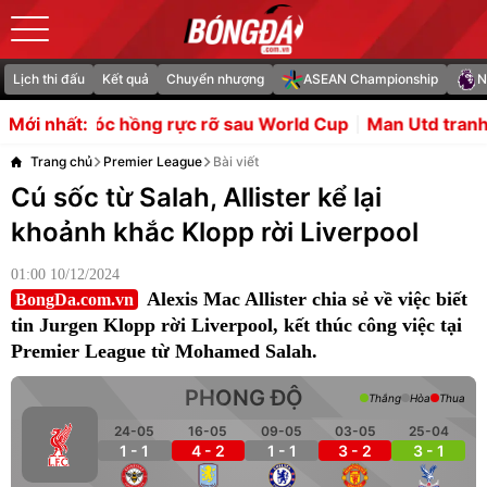
Lịch thi đấu
Kết quả
Chuyển nhượng
ASEAN Championship
N
 rực rỡ sau World Cup
Man Utd tranh Djed Spence với gi
Mới nhất:
Trang chủ
Premier League
Bài viết
Cú sốc từ Salah, Allister kể lại
khoảnh khắc Klopp rời Liverpool
01:00 10/12/2024
Alexis Mac Allister chia sẻ về việc biết
BongDa.com.vn
tin Jurgen Klopp rời Liverpool, kết thúc công việc tại
Premier League từ Mohamed Salah.
PHONG ĐỘ
Thắng
Hòa
Thua
24-05
16-05
09-05
03-05
25-04
1 - 1
4 - 2
1 - 1
3 - 2
3 - 1