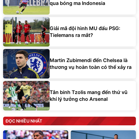
qua bóng ma Indonesia
Giải mã đội hình MU đấu PSG:
Tielemans ra mắt?
Martin Zubimendi đến Chelsea là
thương vụ hoàn toàn có thể xảy ra
Tân binh Tzolis mang đến thứ vũ
khí lý tưởng cho Arsenal
ĐỌC NHIỀU NHẤT