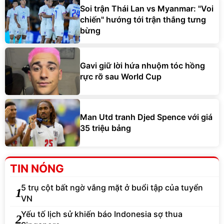
Soi trận Thái Lan vs Myanmar: "Voi
chiến" hướng tới trận thắng tưng
bừng
Gavi giữ lời hứa nhuộm tóc hồng
rực rỡ sau World Cup
Man Utd tranh Djed Spence với giá
35 triệu bảng
TIN NÓNG
5 trụ cột bất ngờ vắng mặt ở buổi tập của tuyển
1
VN
Yếu tố lịch sử khiến báo Indonesia sợ thua
2