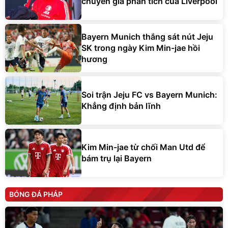
chuyên gia phân tích của Liverpool
Bayern Munich thắng sát nút Jeju
SK trong ngày Kim Min-jae hồi
hương
Soi trận Jeju FC vs Bayern Munich:
Khẳng định bản lĩnh
Kim Min-jae từ chối Man Utd để
bám trụ lại Bayern
BÓNG ĐÁ PHÁP