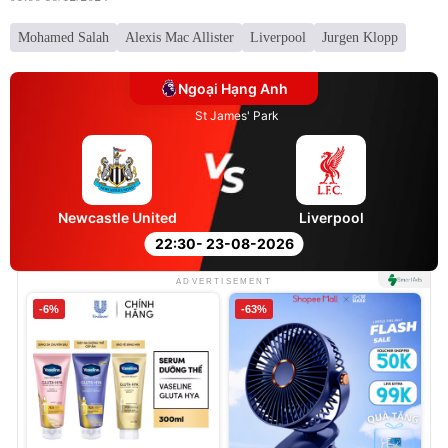
Mohamed Salah
Alexis Mac Allister
Liverpool
Jurgen Klopp
Ngoại Hạng Anh
St James' Park
Newcastle United
Liverpool
22:30
- 23-08-2026
ADVERTISEMENT
-6%
-63%