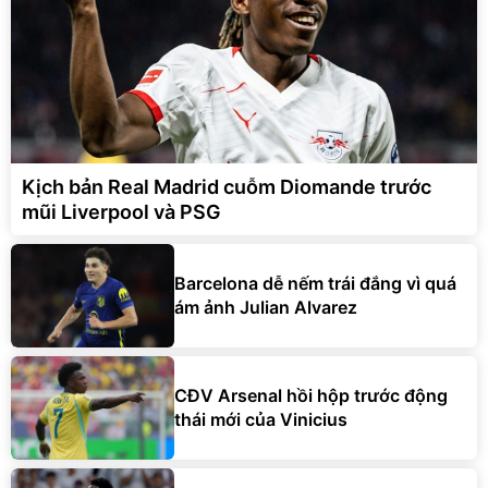
Kịch bản Real Madrid cuỗm Diomande trước
mũi Liverpool và PSG
Barcelona dễ nếm trái đắng vì quá
ám ảnh Julian Alvarez
CĐV Arsenal hồi hộp trước động
thái mới của Vinicius