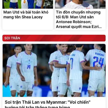
Man Utd và bài toán khó
Tin đồn chuyển nhượng
mang tên Shea Lacey
tối 6/8: Man Utd săn
Antonee Robinson;
Arsenal quyết mua Ezri
Konsa
SOI TRẬN
Soi trận Thái Lan vs Myanmar: "Voi chiến"
hướng tới trận thắng tưng bừng