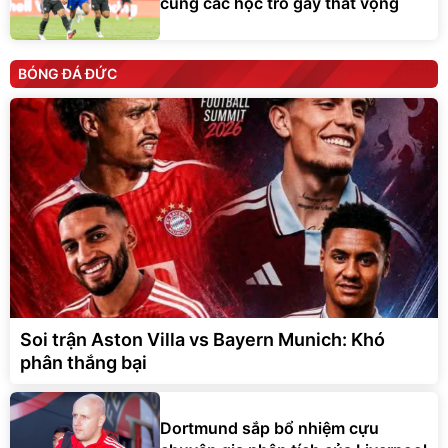
cùng các học trò gây thất vọng
BÓNG ĐÁ ĐỨC
Soi trận Aston Villa vs Bayern Munich: Khó
phân thắng bại
Dortmund sắp bổ nhiệm cựu