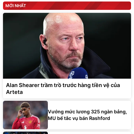
MỚI NHẤT
Alan Shearer trầm trồ trước hàng tiền vệ của
Arteta
Vướng mức lương 325 ngàn bảng,
MU bế tắc vụ bán Rashford