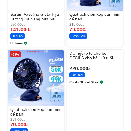
Serum Vaseline Gluta-Hya
Quạt tích điện kẹp bàn mini
Dưỡng Da Sáng Mịn Sau 7
để bàn
Ngày
150.000
219.000
đ
đ
141.000
79.000
đ
đ
Deal hot
Flash Sale
Unilever
Unmute
Đai ngồi ô tô cho bé
-63%
CECILA cho bé 1-9 tuổi
220.000
đ
Hot Deal
Cecila Offical Store
Quạt tích điện kẹp bàn mini
để bàn
219.000
đ
79.000
đ
Flash Sale