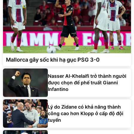
Mallorca gây sốc khi hạ gục PSG 3-0
Nasser Al-Khelaifi trở thành người
được chọn để phế truất Gianni
Infantino
Lý do Zidane có khả năng thành
công cao hơn Klopp ở cấp độ đội
tuyển