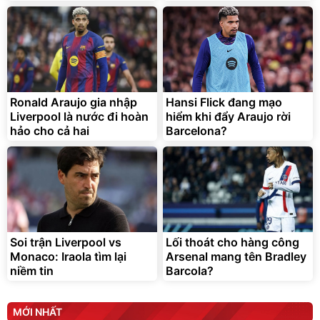
Lót ghế ôtô, nâng lưng
chống nóng giúp thoải mái
trong di chuyển
295.000
Ronald Araujo gia nhập
Hansi Flick đang mạo
đ
Liverpool là nước đi hoàn
hiểm khi đẩy Araujo rời
Đã bán nhiều
hảo cho cả hai
Barcelona?
Soi trận Liverpool vs
Lối thoát cho hàng công
Monaco: Iraola tìm lại
Arsenal mang tên Bradley
niềm tin
Barcola?
MỚI NHẤT