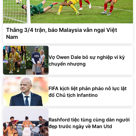
Thắng 3/4 trận, báo Malaysia vẫn ngại Việt
Nam
Vợ Owen Dale bỏ sự nghiệp vì kỳ
chuyển nhượng
FIFA kịch liệt phản pháo nỗ lực lật
đổ Chủ tịch Infantino
Rashford tiệc tùng cùng dàn người
đẹp trước ngày về Man Utd