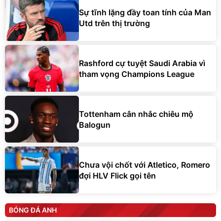
Sự tĩnh lặng đầy toan tính của Man
Utd trên thị trường
Rashford cự tuyệt Saudi Arabia vì
tham vọng Champions League
Tottenham cân nhắc chiêu mộ
Balogun
Chưa vội chốt với Atletico, Romero
đợi HLV Flick gọi tên
BÓNG ĐÁ ANH