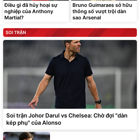
Điều gì đã hủy hoại sự
Bruno Guimaraes sở hữu
nghiệp của Anthony
thông số vượt trội dàn
Martial?
sao Arsenal
SOI TRẬN
Soi trận Johor Darul vs Chelsea: Chờ đợi "dàn
kép phụ" của Alonso