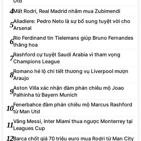
Utd
4
Mất Rodri, Real Madrid nhắm mua Zubimendi
Aliadiere: Pedro Neto là sự bổ sung tuyệt vời cho
5
Arsenal
Rio Ferdinand tin Tielemans giúp Bruno Fernandes
6
thăng hoa
Rashford cự tuyệt Saudi Arabia vì tham vọng
7
Champions League
Romano hé lộ chi tiết thương vụ Liverpool mượn
8
Araujo
Aston Villa xác nhận đàm phán chiêu mộ Joao
9
Palhinha từ Bayern Munich
Fenerbahce đàm phán chiêu mộ Marcus Rashford
10
từ Man Utd
Vắng Messi, Inter Miami thua ngược Monterrey tại
11
Leagues Cup
12
Barca chốt giá 70 triệu euro mua Rodri từ Man City