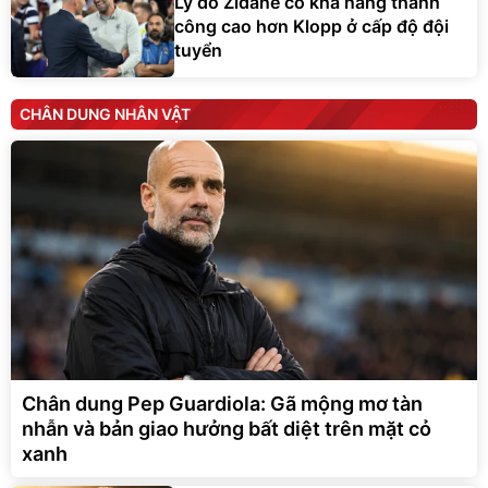
Lý do Zidane có khả năng thành
công cao hơn Klopp ở cấp độ đội
tuyển
CHÂN DUNG NHÂN VẬT
Chân dung Pep Guardiola: Gã mộng mơ tàn
nhẫn và bản giao hưởng bất diệt trên mặt cỏ
xanh