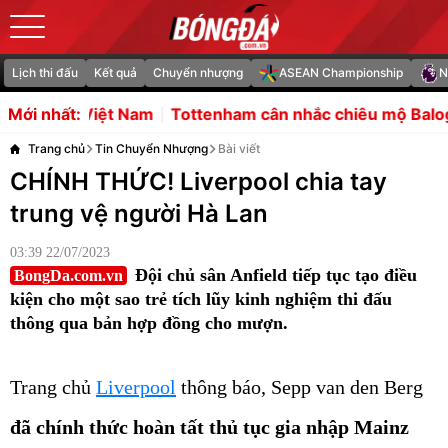
Lịch thi đấu
Kết quả
Chuyển nhượng
ASEAN Championship
N
m
Tottenham cân nhắc chiêu mộ Balogun
5 điểm nhấn t
Mới nhất:
Trang chủ
Tin Chuyển Nhượng
Bài viết
CHÍNH THỨC! Liverpool chia tay
trung vệ người Hà Lan
03:39 22/07/2023
Đội chủ sân Anfield tiếp tục tạo điều
BongDa.com.vn
kiện cho một sao trẻ tích lũy kinh nghiệm thi đấu
thông qua bản hợp đồng cho mượn.
Trang chủ
Liverpool
thông báo, Sepp van den Berg
đã chính thức hoàn tất thủ tục gia nhập Mainz