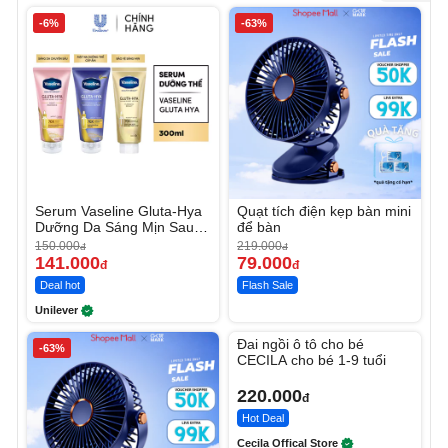
-6%
-63%
Serum Vaseline Gluta-Hya
Quạt tích điện kẹp bàn mini
Dưỡng Da Sáng Mịn Sau 7
để bàn
Ngày
150.000
219.000
đ
đ
141.000
79.000
đ
đ
Deal hot
Flash Sale
Unilever
Unmute
Đai ngồi ô tô cho bé
-63%
CECILA cho bé 1-9 tuổi
220.000
đ
Hot Deal
Cecila Offical Store