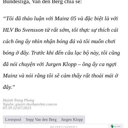
Bundesliga, Van den Berg chia sẻ:
“Tôi đã thảo luận với Mainz 05 và đặc biệt là với
HLV Bo Svensson từ rất sớm, tôi thực sự thích cái
cách ông ấy nhìn nhận bóng đá và tôi muốn chơi
bóng ở đây. Trước khi đến câu lạc bộ này, tôi cũng
đã nói chuyện với Jurgen Klopp – ông ấy ca ngợi
Mainz và nói rằng tôi sẽ cảm thấy rất thoải mái ở
đây."
Huỳnh Trung Phong
Nguồn: giaitri.thoibaovhnt.com.vn
03:39 22/07/2023
Liverpool
Sepp Van den Berg
Jurgen Klopp
ADVERTISEMENT