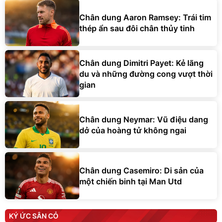
Chân dung Aaron Ramsey: Trái tim
thép ẩn sau đôi chân thủy tinh
Chân dung Dimitri Payet: Kẻ lãng
du và những đường cong vượt thời
gian
Chân dung Neymar: Vũ điệu dang
dở của hoàng tử không ngai
Chân dung Casemiro: Di sản của
một chiến binh tại Man Utd
KÝ ỨC SÂN CỎ