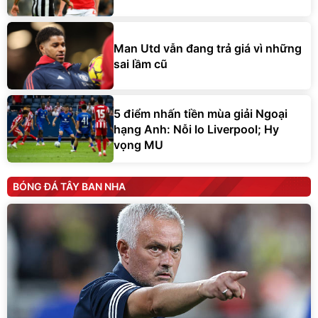
Man Utd vẫn đang trả giá vì những
sai lầm cũ
5 điểm nhấn tiền mùa giải Ngoại
hạng Anh: Nỗi lo Liverpool; Hy
vọng MU
BÓNG ĐÁ TÂY BAN NHA