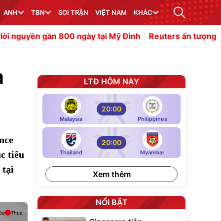
ANH
TBN
SOI TRẬN
VIỆT NAM
KHÁC
ần 800 ngày tại Mỹ Đình
Reuters ấn tượng với cú đúp củ
a
LTĐ HÔM NAY
20:00
Malaysia
Philippines
ence
20:00
c tiêu
Thailand
Myanmar
 tại
Xem thêm
NỔI BẬT
òa
Thua