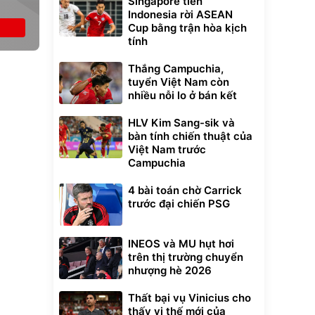
Singapore tiễn
Indonesia rời ASEAN
Cup bằng trận hòa kịch
tính
Thắng Campuchia,
tuyển Việt Nam còn
nhiều nỗi lo ở bán kết
HLV Kim Sang-sik và
bàn tính chiến thuật của
Việt Nam trước
Campuchia
4 bài toán chờ Carrick
trước đại chiến PSG
INEOS và MU hụt hơi
trên thị trường chuyển
nhượng hè 2026
Thất bại vụ Vinicius cho
thấy vị thế mới của