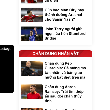
cổ điển
Cúp bạc Man City hay
thánh đường Arsenal
cho Samir Nasri?
John Terry người giữ
ngọn lửa hồn Stamford
Bridge
Cottage
CHÂN DUNG NHÂN VẬT
Chân dung Pep
Guardiola: Gã mộng mơ
tàn nhẫn và bản giao
hưởng bất diệt trên mặt
cỏ xanh
Chân dung Aaron
Ramsey: Trái tim thép
ẩn sau đôi chân thủy
Unmute
tinh
t Bụi Lau
Vali Bamozo
-001 -
Khung Nhôm
inh
9066 Size
1.000.000