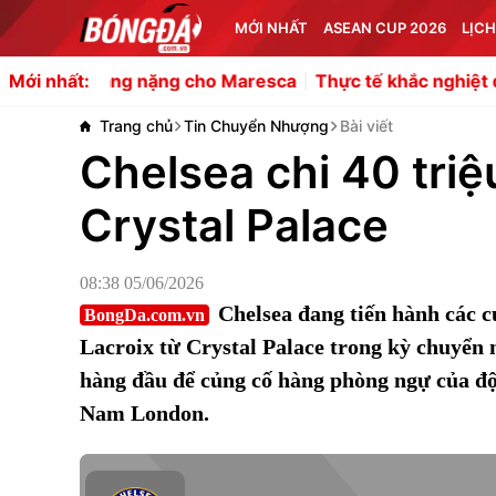
MỚI NHẤT
ASEAN CUP 2026
LỊCH
hạng nặng cho Maresca
Thực tế khắc nghiệt đang chờ New
Mới nhất:
Trang chủ
Tin Chuyển Nhượng
Bài viết
Chelsea chi 40 triệ
Crystal Palace
08:38 05/06/2026
Chelsea đang tiến hành các c
BongDa.com.vn
Lacroix từ Crystal Palace trong kỳ chuyển
hàng đầu để củng cố hàng phòng ngự của độ
Nam London.