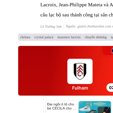
Lacroix, Jean-Philippe Mateta và 
câu lạc bộ sau thành công tại sân c
Nguồn: giaitri.thoibaovhnt.com.
Lê Trường Sơn
chelsea
crystal palace
maxence lacroix
chuyển nhượng
n
0
Fulham
Unmute
Đai ngồi ô tô cho
bé CECILA cho bé
1-9 tuổi