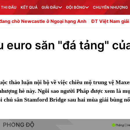
 THI ĐẤU
KẾT QUẢ
GIẢI ĐẤU
ĐỘI BÓNG
CHUYỂN NHƯỢNG
castle ở Ngoại hạng Anh
ĐT Việt Nam giải lời nguyền g
u euro săn "đá tảng" củ
uộc thảo luận nội bộ về việc chiêu mộ trung vệ Max
 nhượng hè này. Ngôi sao người Pháp được xem là mụ
i chủ sân Stamford Bridge sau hai mùa giải bùng nổ
PHONG ĐỘ
Thắng
H