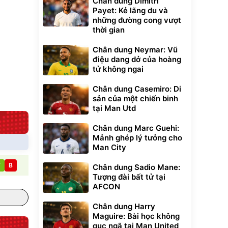
Chân dung Dimitri
đ
đ
20/24/28 Cao Cấp
000
825.000
Payet: Kẻ lãng du và
đ
đ
những đường cong vượt
Flash Sale
thời gian
Lót ghế ôtô, nâng
Chân dung Neymar: Vũ
lưng chống nóng
điệu dang dở của hoàng
giúp thoải mái
tử không ngai
trong di chuyển
295.000
đ
Đã bán nhiều
Chân dung Casemiro: Di
sản của một chiến binh
tại Man Utd
Chân dung Marc Guehi:
Mảnh ghép lý tưởng cho
Man City
T
B
Chân dung Sadio Mane:
Tượng đài bất tử tại
AFCON
Chân dung Harry
Maguire: Bài học không
gục ngã tại Man United