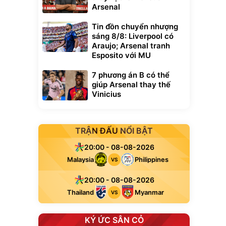
Arsenal
Tin đồn chuyển nhượng
sáng 8/8: Liverpool có
Araujo; Arsenal tranh
Esposito với MU
7 phương án B có thể
giúp Arsenal thay thế
Vinicius
TRẬN ĐẤU NỔI BẬT
20:00 - 08-08-2026
Malaysia
Philippines
VS
20:00 - 08-08-2026
Thailand
Myanmar
VS
KÝ ỨC SÂN CỎ