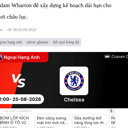
Adam Wharton để xây dựng kế hoạch dài hạn cho
hơi châu lục.
vn
08:38 05/06/2026
goại hạng anh
oliver glasner
kết quả bóng đá
Craven 
Ngoại Hạng Anh
2:00
- 25-08-2026
Chelsea
Unmute
Unmute
Unmute
Unmute
ADVERTISEMENT
BƠM LỐP KÍCH
Đèn năng lượng
Sữa dưỡng thể
Robot Hú
-37%
-56%
-27%
BÌNH Ô TÔ V2
mặt trời mới năm
nâng tông tức thì
Nhà - D2
4IN1 Medicar
2026 có 120 viên
Vaseline Body
Thông M
2.690.000
1.086.000
190.000
3.000.000