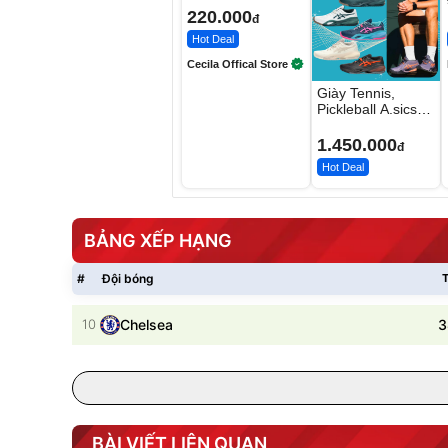
220.000
đ
Hot Deal
Cecila Offical Store
Giày Tennis,
Pickleball A.sics
Resolution X Đủ
Các Phối Màu
1.450.000
đ
Hot Deal
BẢNG XẾP HẠNG
#
Đội bóng
T
3
10
Chelsea
BÀI VIẾT LIÊN QUAN