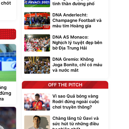
 chót
tinh thần đường phố
DNA Anderlecht:
Champagne Football và
màu tím Hoàng gia
DNA AS Monaco:
Nghịch lý tuyệt đẹp bên
bờ Địa Trung Hải
DNA Gremio: Không
Joga Bonito, chỉ có máu
và nước mắt
OFF THE PITCH
ắng
 đừng
Vì sao Quả bóng vàng
ừa
Rodri đứng ngoài cuộc
chơi truyền thông?
Chàng lãng tử Gavi và
sức hút từ những điều