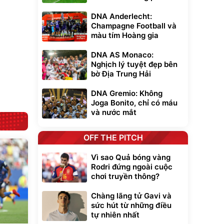
0
đ
ều
DNA Anderlecht:
Champagne Football và
màu tím Hoàng gia
Bạt phủ xe ô tô
Xe đạp điện trợ
cao cấp, tráng
lực G-Force C14
DNA AS Monaco:
nhôm 03 lớp
gấp gọn bỏ cốp
392.000
9.900.000
đ
đ
Nghịch lý tuyệt đẹp bên
tiện lợi
325.000
7.092.000
đ
đ
bờ Địa Trung Hải
Đã bán nhiều
Đang xem nhiều
G-FORCE VIETNA
DNA Gremio: Không
Joga Bonito, chỉ có máu
và nước mắt
OFF THE PITCH
Vì sao Quả bóng vàng
Rodri đứng ngoài cuộc
chơi truyền thông?
Chàng lãng tử Gavi và
sức hút từ những điều
tự nhiên nhất