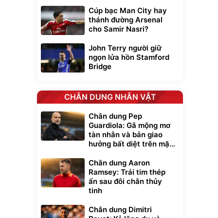
Cúp bạc Man City hay
thánh đường Arsenal
cho Samir Nasri?
John Terry người giữ
ngọn lửa hồn Stamford
Bridge
CHÂN DUNG NHÂN VẬT
Chân dung Pep
Guardiola: Gã mộng mơ
tàn nhẫn và bản giao
hưởng bất diệt trên mặt
cỏ xanh
Chân dung Aaron
Ramsey: Trái tim thép
ẩn sau đôi chân thủy
tinh
Chân dung Dimitri