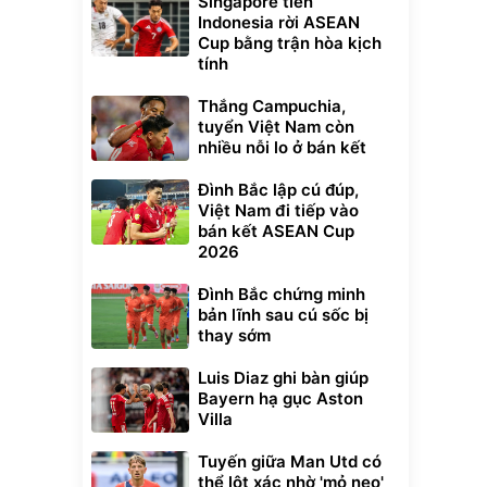
Singapore tiễn
Indonesia rời ASEAN
Cup bằng trận hòa kịch
tính
Thắng Campuchia,
tuyển Việt Nam còn
nhiều nỗi lo ở bán kết
Đình Bắc lập cú đúp,
Việt Nam đi tiếp vào
bán kết ASEAN Cup
2026
Đình Bắc chứng minh
bản lĩnh sau cú sốc bị
thay sớm
Luis Diaz ghi bàn giúp
Bayern hạ gục Aston
Villa
Tuyến giữa Man Utd có
thể lột xác nhờ 'mỏ neo'