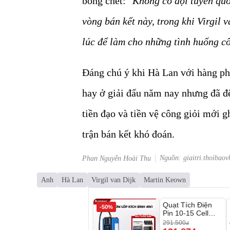
bóng chết:
"Không có đội tuyển quố
vòng bán kết này, trong khi Virgil 
lúc để làm cho những tình huống cố 
Đáng chú ý khi Hà Lan với hàng phò
hay ở giải đấu năm nay nhưng đã để
tiền đạo và tiền vệ công giỏi mới gh
trận bán kết khó đoán.
Nguồn: giaitri.thoibaov
Phan Nguyễn Hoài Thu
Anh
Hà Lan
Virgil van Dijk
Martin Keown
Unmute
Quạt Tích Điện
-50%
-54%
Pin 10-15 Cell
Dùng Liên Tục 4-
291.500
đ
8H