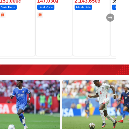
151.000
147.030
2.143.650
399.00
đ
đ
đ
Sale Price
Best Price
Flash Sale
Đã bán nhi