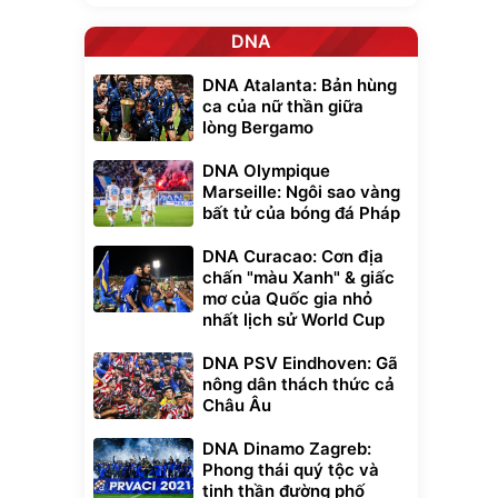
DNA
DNA Atalanta: Bản hùng
ca của nữ thần giữa
lòng Bergamo
DNA Olympique
Marseille: Ngôi sao vàng
bất tử của bóng đá Pháp
DNA Curacao: Cơn địa
chấn "màu Xanh" & giấc
mơ của Quốc gia nhỏ
nhất lịch sử World Cup
DNA PSV Eindhoven: Gã
nông dân thách thức cả
Châu Âu
xe cầm
DNA Dinamo Zagreb:
ửa cao áp
Phong thái quý tộc và
t tuyết
tinh thần đường phố