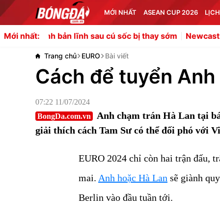
MỚI NHẤT
ASEAN CUP 2026
LỊCH
bản lĩnh sau cú sốc bị thay sớm
Newcastle từ chối bán 
Mới nhất:
Trang chủ
EURO
Bài viết
Cách để tuyển Anh 
07:22 11/07/2024
Anh chạm trán Hà Lan tại b
BongDa.com.vn
giải thích cách Tam Sư có thể đối phó với Vi
EURO 2024 chỉ còn hai trận đấu, tr
mai.
Anh hoặc Hà Lan
sẽ giành quy
Berlin vào đầu tuần tới.