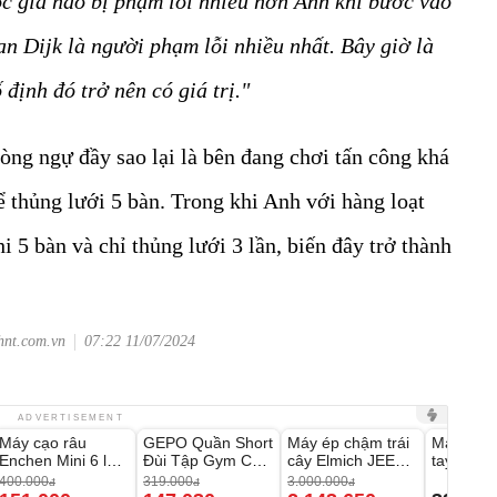
c gia nào bị phạm lỗi nhiều hơn Anh khi bước vào
van Dijk là người phạm lỗi nhiều nhất. Bây giờ là
định đó trở nên có giá trị."
ng ngự đầy sao lại là bên đang chơi tấn công khá
 thủng lưới 5 bàn. Trong khi Anh với hàng loạt
i 5 bàn và chỉ thủng lưới 3 lần, biến đây trở thành
hnt.com.vn
07:22 11/07/2024
Unmute
Unmute
Unmute
Unmute
ADVERTISEMENT
Máy cạo râu
GEPO Quần Short
Máy ép chậm trái
Máy rửa 
-62%
-53%
-28%
Enchen Mini 6 lưỡi
Đùi Tập Gym Cạp
cây Elmich JEE
tay xịt r
dao kép mỏng
Cao Lưng
1855OL
có tạo bọ
400.000
319.000
3.000.000
đ
đ
đ