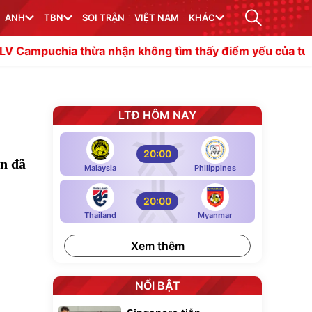
ANH
TBN
SOI TRẬN
VIỆT NAM
KHÁC
thừa nhận không tìm thấy điểm yếu của tuyển Việt Nam
LTĐ HÔM NAY
20:00
n đã
Malaysia
Philippines
20:00
Thailand
Myanmar
Xem thêm
NỔI BẬT