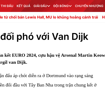
 THI ĐẤU
KẾT QUẢ
GIẢI ĐẤU
ĐỘI BÓNG
CHUYỂN NHƯỢNG
Lewis Hall, MU lo khủng hoảng cánh trái
HLV Campuchia 
đối phó với Van Dijk
án kết EURO 2024, cựu hậu vệ Arsenal Martin Keow
rgil van Dijk.
ận đấu áp chót diễn ra ở Dortmund vào rạng sáng
ền đối đầu với Tây Ban Nha trong trận chung kết ở