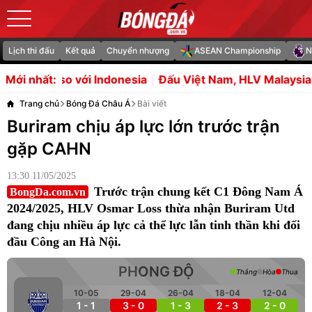
Lịch thi đấu
Kết quả
Chuyển nhượng
ASEAN Championship
N
onesia
Đấu Việt Nam, HLV Malaysia khẳng định không có
Mới nhất:
Trang chủ
Bóng Đá Châu Á
Bài viết
Buriram chịu áp lực lớn trước trận
gặp CAHN
13:30 11/05/2025
Trước trận chung kết C1 Đông Nam Á
BongDa.com.vn
2024/2025, HLV Osmar Loss thừa nhận Buriram Utd
đang chịu nhiều áp lực cả thể lực lẫn tinh thần khi đối
đầu Công an Hà Nội.
PHONG ĐỘ
Thắng
Hòa
Thua
10-05
29-04
26-04
18-04
12-04
1 - 1
3 - 0
1 - 3
2 - 3
2 - 0