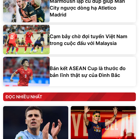
Marmoush lập cú đúp giúp Man
City ngược dòng hạ Atletico
Madrid
Cạm bẫy chờ đợi tuyển Việt Nam
trong cuộc đấu với Malaysia
Bán kết ASEAN Cup là thước đo
bản lĩnh thật sự của Đình Bắc
ĐỌC NHIỀU NHẤT