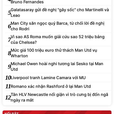
Bruno Fernandes
Galatasaray gửi đề nghị "gây sốc" cho Martinelli và
5
Leao
Man City săn ngọc quý Barca, từ chối lời đề nghị
6
cho Rodri
Vì sao AS Roma muốn giải cứu sao 52 triệu bảng
7
của Chelsea?
Mức giá 100 triệu euro thử thách Man Utd vụ
8
Wharton
Michael Owen hoài nghi tương lai Sesko tại Man
9
Utd
10
Liverpool tranh Lamine Camara với MU
11
Romano xác nhận Rashford ở lại Man Utd
Tân HLV Newcastle nổi giận vì trò cưng bị đốn ngã
12
ngày ra mắt
NỔI BẬT