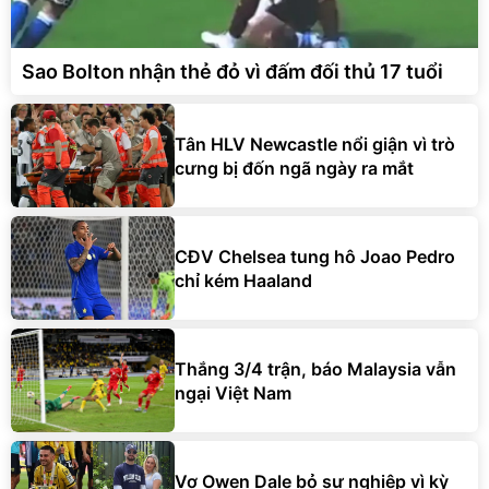
Sao Bolton nhận thẻ đỏ vì đấm đối thủ 17 tuổi
Tân HLV Newcastle nổi giận vì trò
cưng bị đốn ngã ngày ra mắt
CĐV Chelsea tung hô Joao Pedro
chỉ kém Haaland
Thắng 3/4 trận, báo Malaysia vẫn
ngại Việt Nam
Vợ Owen Dale bỏ sự nghiệp vì kỳ