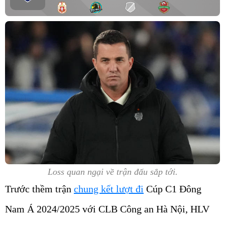
Loss quan ngại về trận đấu sắp tới.
Trước thềm trận
chung kết lượt đi
Cúp C1 Đông
Nam Á 2024/2025 với CLB Công an Hà Nội, HLV