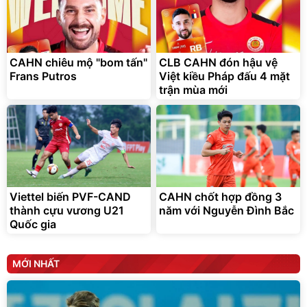
Lót ghế ôtô, nâng lưng
chống nóng giúp thoải mái
trong di chuyển
295.000
đ
CAHN chiêu mộ "bom tấn"
CLB CAHN đón hậu vệ
Đã bán nhiều
Frans Putros
Việt kiều Pháp đấu 4 mặt
trận mùa mới
Viettel biến PVF-CAND
CAHN chốt hợp đồng 3
thành cựu vương U21
năm với Nguyễn Đình Bắc
Quốc gia
MỚI NHẤT