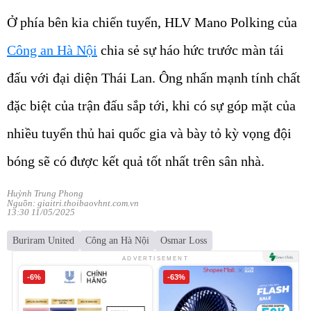
Ở phía bên kia chiến tuyến, HLV Mano Polking của
Công an Hà Nội
chia sẻ sự háo hức trước màn tái
đấu với đại diện Thái Lan. Ông nhấn mạnh tính chất
đặc biệt của trận đấu sắp tới, khi có sự góp mặt của
nhiều tuyển thủ hai quốc gia và bày tỏ kỳ vọng đội
bóng sẽ có được kết quả tốt nhất trên sân nhà.
Huỳnh Trung Phong
Nguồn: giaitri.thoibaovhnt.com.vn
13:30 11/05/2025
Buriram United
Công an Hà Nội
Osmar Loss
ADVERTISEMENT
-6%
-63%