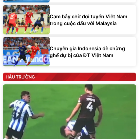
Cạm bẫy chờ đợi tuyển Việt Nam
trong cuộc đấu với Malaysia
Chuyên gia Indonesia dè chừng
ghế dự bị của ĐT Việt Nam
HẬU TRƯỜNG