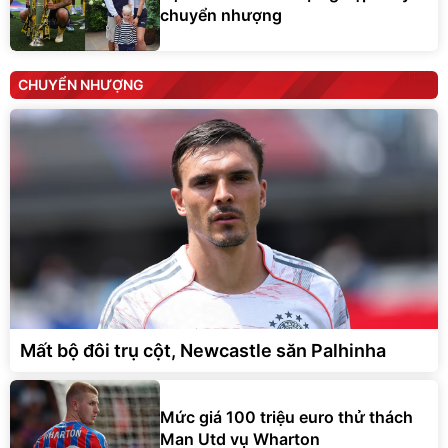
chuyển nhượng
CHUYỂN NHƯỢNG
Mất bộ đôi trụ cột, Newcastle săn Palhinha
Mức giá 100 triệu euro thử thách
Man Utd vụ Wharton