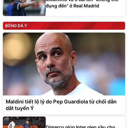
đụng đến" ở Real Madrid
BÓNG ĐÁ Ý
Maldini tiết lộ lý do Pep Guardiola từ chối dẫn
dắt tuyển Ý
Dimarco giúp Inter gieo sầu cho