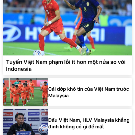
Tuyển Việt Nam phạm lỗi ít hơn một nửa so với
Indonesia
Cái dớp khó tin của Việt Nam trước
Malaysia
Đấu Việt Nam, HLV Malaysia khẳng
định không có gì để mất