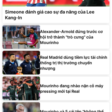
Simeone đánh giá cao sự đa năng của Lee
Kang-In
Alexander-Arnold đứng trước cơ
hội trở thành ''trò cưng'' của
Mourinho
Real Madrid dùng tiềm lực tài chính
thống trị thị trường chuyển
nhượng
Mourinho đang nhào nặn cỗ máy
pressing mới tại Real
Mourinho và 5 cái tên "không thể