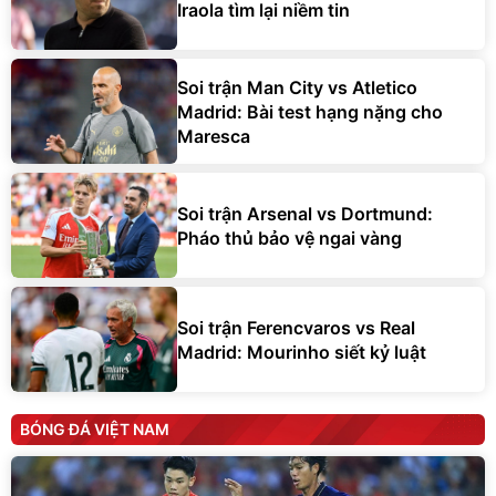
Iraola tìm lại niềm tin
Soi trận Man City vs Atletico
Madrid: Bài test hạng nặng cho
Maresca
Soi trận Arsenal vs Dortmund:
Pháo thủ bảo vệ ngai vàng
Soi trận Ferencvaros vs Real
Madrid: Mourinho siết kỷ luật
BÓNG ĐÁ VIỆT NAM