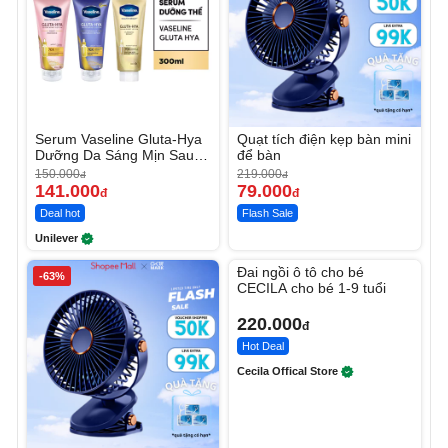
Serum Vaseline Gluta-Hya
Quạt tích điện kẹp bàn mini
Dưỡng Da Sáng Mịn Sau 7
để bàn
Ngày
150.000
219.000
đ
đ
141.000
79.000
đ
đ
Deal hot
Flash Sale
Unilever
Unmute
Đai ngồi ô tô cho bé
-63%
CECILA cho bé 1-9 tuổi
220.000
đ
Hot Deal
Cecila Offical Store