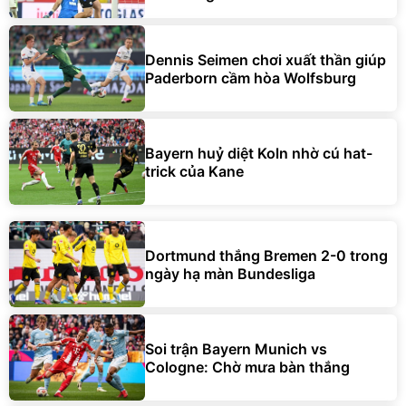
Dennis Seimen chơi xuất thần giúp
Paderborn cầm hòa Wolfsburg
Bayern huỷ diệt Koln nhờ cú hat-
trick của Kane
Dortmund thắng Bremen 2-0 trong
ngày hạ màn Bundesliga
Soi trận Bayern Munich vs
Cologne: Chờ mưa bàn thắng