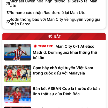
Michael Owen hoài nghi tương lai Sesko tại Man
10
Utd
11
Romano xác nhận Rashford ở lại Man Utd
Rodri thông báo với Man City về nguyện vọng gia
12
nhập Barca
NỔI BẬT
Man City 0-1 Atletico
Madrid: Dominguez khai thông thế
bế tắc
Cạm bẫy chờ đợi tuyển Việt Nam
trong cuộc đấu với Malaysia
Bán kết ASEAN Cup là thước đo bản
lĩnh thật sự của Đình Bắc