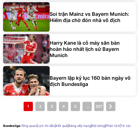
Soi trận Mainz vs Bayern Munich:
Hiểm địa chờ đón nhà vô địch
Harry Kane là cỗ máy săn bàn
hoàn hảo nhất lịch sử Bayern
Munich
Bayern lập kỷ lục 160 bàn ngày vô
địch Bundesliga
1
2
3
4
5
...
207
Bundesliga:
Tổng quan
|
Lịch thi đấu
|
Kết quả
|
Bảng xếp hạng
|
Đội bóng
|
Phân tích
|
Tin tức