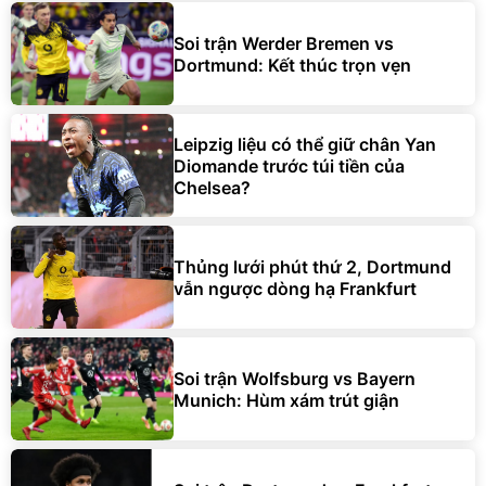
Soi trận Werder Bremen vs
Dortmund: Kết thúc trọn vẹn
Leipzig liệu có thể giữ chân Yan
Diomande trước túi tiền của
Chelsea?
Thủng lưới phút thứ 2, Dortmund
vẫn ngược dòng hạ Frankfurt
Soi trận Wolfsburg vs Bayern
Munich: Hùm xám trút giận