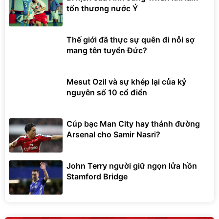
tổn thương nước Ý
Thế giới đã thực sự quên đi nỗi sợ
mang tên tuyển Đức?
Mesut Ozil và sự khép lại của kỷ
nguyên số 10 cổ điển
Cúp bạc Man City hay thánh đường
Arsenal cho Samir Nasri?
John Terry người giữ ngọn lửa hồn
Stamford Bridge