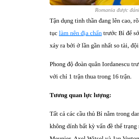
Romania được đánh
Tận dụng tinh thần đang lên cao, r
tục
làm nên địa chấn
trước Bỉ để sớ
xảy ra bởi ở lần gần nhất so tài, đ
Phong độ đoàn quân Iordanescu tr
với chỉ 1 trận thua trong 16 trận.
Tương quan lực lượng:
Tất cả các cầu thủ Bỉ nằm trong da
không dính bất kỳ vấn đề thể trạng
Meunier, Axel Witsel và Jan Verto