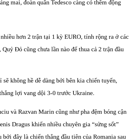
 sáng mai, đoàn quân Tedesco càng có thêm động
hiều hơn 2 trận tại 1 kỳ EURO, tính rộng ra ở các
 Quỷ Đỏ cũng chưa lần nào để thua cả 2 trận đầu
 sẽ không hề dễ dàng bởi bên kia chiến tuyến,
thắng lợi vang dội 3-0 trước Ukraine.
anciu và Razvan Marin cũng như pha đệm bóng cận
enis Dragus khiến nhiều chuyên gia “sửng sốt”
 bởi đây là chiến thắng đầu tiên của Romania sau