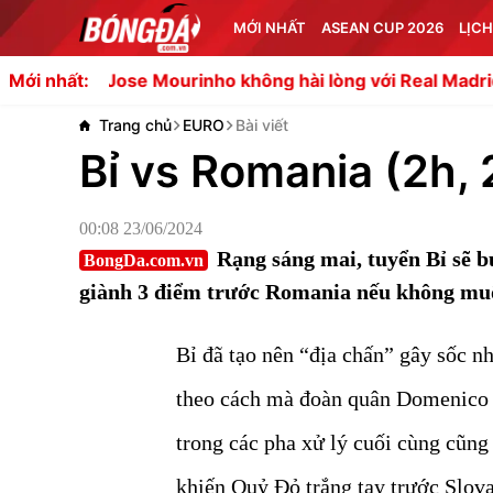
MỚI NHẤT
ASEAN CUP 2026
LỊCH
Jose Mourinho không hài lòng với Real Madrid
Tifo và 
Mới nhất:
Trang chủ
EURO
Bài viết
Bỉ vs Romania (2h,
00:08 23/06/2024
Rạng sáng mai, tuyển Bỉ sẽ b
BongDa.com.vn
giành 3 điểm trước Romania nếu không mu
Bỉ đã tạo nên “địa chấn” gây sốc 
theo cách mà đoàn quân Domenico 
trong các pha xử lý cuối cùng cũng
khiến Quỷ Đỏ trắng tay trước Slov