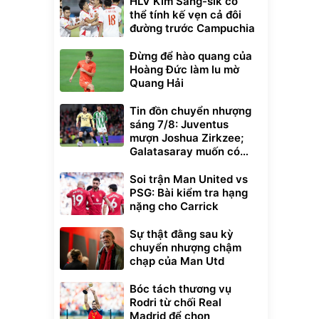
HLV Kim Sang-sik có
thể tính kế vẹn cả đôi
đường trước Campuchia
Đừng để hào quang của
Hoàng Đức làm lu mờ
Quang Hải
Tin đồn chuyển nhượng
sáng 7/8: Juventus
mượn Joshua Zirkzee;
Galatasaray muốn có
Gabriel Martinelli
Soi trận Man United vs
PSG: Bài kiểm tra hạng
nặng cho Carrick
Sự thật đằng sau kỳ
chuyển nhượng chậm
chạp của Man Utd
Bóc tách thương vụ
Rodri từ chối Real
Madrid để chọn