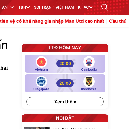
ANH
TBN
SOI TRẬN
VIỆT NAM
KHÁC
khả năng gia nhập Man Utd cao nhất
Cầu thủ xuất sắc nh
ấn
LTĐ HÔM NAY
20:00
phải
Vietnam
Cambodia
20:00
Singapore
Indonesia
Xem thêm
NỔI BẬT