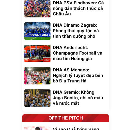
DNA PSV Eindhoven: Gã
nông dân thách thức cả
Châu Âu
DNA Dinamo Zagreb:
Phong thái quý tộc và
tinh thần đường phố
DNA Anderlecht:
Champagne Football và
màu tím Hoàng gia
DNA AS Monaco:
Nghịch lý tuyệt đẹp bên
bờ Địa Trung Hải
DNA Gremio: Không
Joga Bonito, chỉ có máu
và nước mắt
OFF THE PITCH
Vì sao Quả bóng vàng