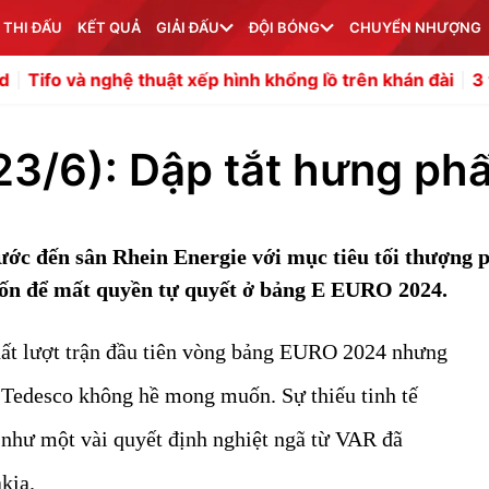
 THI ĐẤU
KẾT QUẢ
GIẢI ĐẤU
ĐỘI BÓNG
CHUYỂN NHƯỢNG
nghệ thuật xếp hình khổng lồ trên khán đài
3 tiền vệ có 
 23/6): Dập tắt hưng ph
ước đến sân Rhein Energie với mục tiêu tối thượng 
ốn để mất quyền tự quyết ở bảng E EURO 2024.
nhất lượt trận đầu tiên vòng bảng EURO 2024 nhưng
Tedesco không hề mong muốn. Sự thiếu tinh tế
 như một vài quyết định nghiệt ngã từ VAR đã
akia.