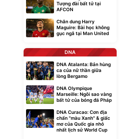
Tượng đài bất tử tại
AFCON
Chân dung Harry
Maguire: Bài học không
gục ngã tại Man United
DNA
DNA Atalanta: Bản hùng
ca của nữ thần giữa
lòng Bergamo
DNA Olympique
Marseille: Ngôi sao vàng
bất tử của bóng đá Pháp
DNA Curacao: Cơn địa
chấn "màu Xanh" & giấc
mơ của Quốc gia nhỏ
nhất lịch sử World Cup