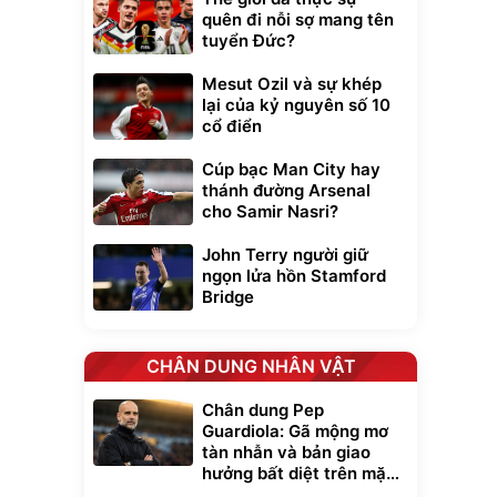
quên đi nỗi sợ mang tên
tuyển Đức?
Mesut Ozil và sự khép
lại của kỷ nguyên số 10
cổ điển
Cúp bạc Man City hay
thánh đường Arsenal
cho Samir Nasri?
John Terry người giữ
ngọn lửa hồn Stamford
Bridge
CHÂN DUNG NHÂN VẬT
Chân dung Pep
Guardiola: Gã mộng mơ
tàn nhẫn và bản giao
hưởng bất diệt trên mặt
cỏ xanh