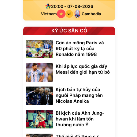
20:00 - 07-08-2026
Vietnam
Cambodia
VS
KÝ ỨC SÂN CỎ
Cơn ác mộng Paris và
90 phút kỳ lạ của
Ronaldo năm 1998
Khi áp lực quốc gia đẩy
Messi đến giới hạn từ bỏ
Kịch bản tự hủy của
người Pháp mang tên
Nicolas Anelka
Bi kịch của Ahn Jung-
hwan khi làm tổn
thương nước Ý
Thế giới đã thực sự