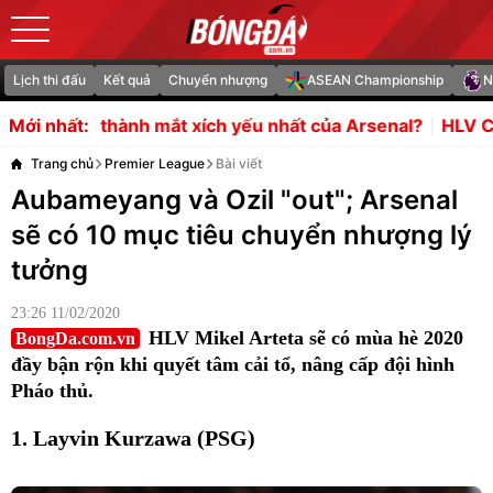
Lịch thi đấu
Kết quả
Chuyển nhượng
ASEAN Championship
N
t xích yếu nhất của Arsenal?
HLV Carrick từ chối mua 
Mới nhất:
Trang chủ
Premier League
Bài viết
Aubameyang và Ozil "out"; Arsenal
sẽ có 10 mục tiêu chuyển nhượng lý
tưởng
23:26 11/02/2020
HLV Mikel Arteta sẽ có mùa hè 2020
BongDa.com.vn
đầy bận rộn khi quyết tâm cải tổ, nâng cấp đội hình
Pháo thủ.
1. Layvin Kurzawa (PSG)