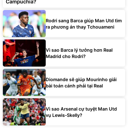
Campuchia?
Rodri sang Barca giúp Man Utd tìm
ra phương án thay Tchouameni
Vì sao Barca lý tưởng hơn Real
Madrid cho Rodri?
Diomande sẽ giúp Mourinho giải
bài toán cánh phải tại Real
Vì sao Arsenal cự tuyệt Man Utd
vụ Lewis-Skelly?