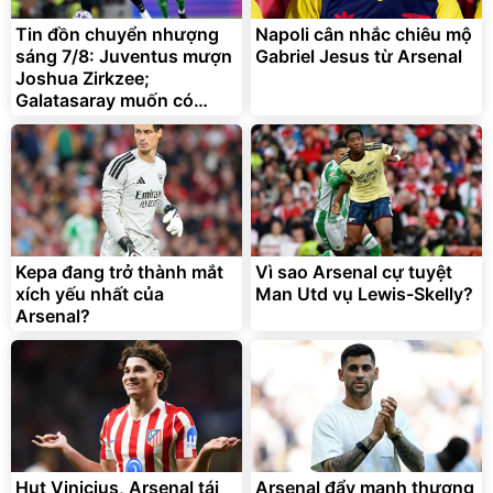
Tin đồn chuyển nhượng
Napoli cân nhắc chiêu mộ
sáng 7/8: Juventus mượn
Gabriel Jesus từ Arsenal
Joshua Zirkzee;
Galatasaray muốn có
Gabriel Martinelli
Bạt phủ xe ô tô cao cấp,
Xe đạp điện trợ lực G-
tráng nhôm 03 lớp
Force C14 gấp gọn bỏ cốp
tiện lợi
392.000
9.900.000
đ
đ
325.000
7.092.000
đ
đ
Kepa đang trở thành mắt
Vì sao Arsenal cự tuyệt
Đã bán nhiều
Đang xem nhiều
xích yếu nhất của
Man Utd vụ Lewis-Skelly?
G-FORCE VIETNA
Arsenal?
Hụt Vinicius, Arsenal tái
Arsenal đẩy mạnh thương