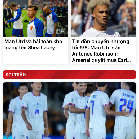
Man Utd và bài toán khó
Tin đồn chuyển nhượng
mang tên Shea Lacey
tối 6/8: Man Utd săn
Antonee Robinson;
Arsenal quyết mua Ezri
Konsa
SOI TRẬN