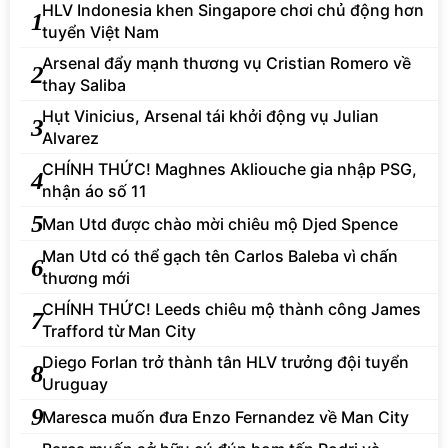
HLV Indonesia khen Singapore chơi chủ động hơn
1
tuyển Việt Nam
Arsenal đẩy mạnh thương vụ Cristian Romero về
2
thay Saliba
Hụt Vinicius, Arsenal tái khởi động vụ Julian
3
Alvarez
CHÍNH THỨC! Maghnes Akliouche gia nhập PSG,
4
nhận áo số 11
5
Man Utd được chào mời chiêu mộ Djed Spence
Man Utd có thể gạch tên Carlos Baleba vì chấn
6
thương mới
CHÍNH THỨC! Leeds chiêu mộ thành công James
7
Trafford từ Man City
Diego Forlan trở thành tân HLV trưởng đội tuyển
8
Uruguay
9
Maresca muốn đưa Enzo Fernandez về Man City