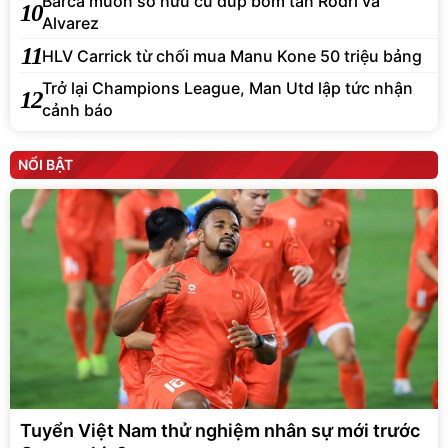
Barca muốn sở hữu cú đúp bom tấn Rodri và
10
Alvarez
11
HLV Carrick từ chối mua Manu Kone 50 triệu bảng
Trở lại Champions League, Man Utd lập tức nhận
12
cảnh báo
NỔI BẬT
Tuyển Việt Nam thử nghiệm nhân sự mới trước