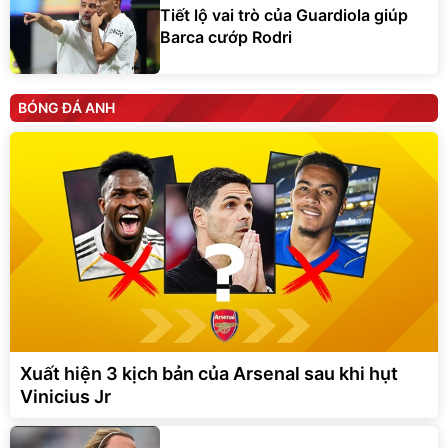
Tiết lộ vai trò của Guardiola giúp
Barca cướp Rodri
BÓNG ĐÁ ANH
Xuất hiện 3 kịch bản của Arsenal sau khi hụt
Vinicius Jr