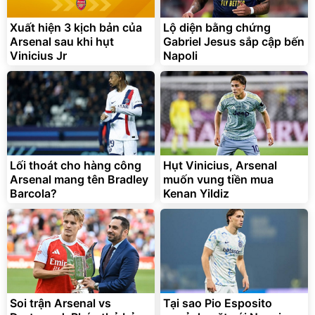
9066 Size 20/24/28 Cao
Cấp
1.000.000
đ
825.000
Xuất hiện 3 kịch bản của
Lộ diện bằng chứng
đ
Arsenal sau khi hụt
Gabriel Jesus sắp cập bến
Flash Sale
Vinicius Jr
Napoli
Lót ghế ôtô, nâng lưng
chống nóng giúp thoải mái
trong di chuyển
295.000
Lối thoát cho hàng công
Hụt Vinicius, Arsenal
đ
Arsenal mang tên Bradley
muốn vung tiền mua
Đã bán nhiều
Barcola?
Kenan Yildiz
Soi trận Arsenal vs
Tại sao Pio Esposito