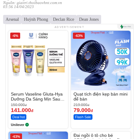
Nguồn: giaitri.thoibaovhnt.com.vn
03:56 14/04/2023
Arsenal
Huỳnh Phong
Declan Rice
Dean Jones
ADVERTISEMENT
-6%
-63%
Serum Vaseline Gluta-Hya
Quạt tích điện kẹp bàn mini
Dưỡng Da Sáng Mịn Sau 7
để bàn
Ngày
150.000
219.000
đ
đ
141.000
79.000
đ
đ
Deal hot
Flash Sale
Unilever
Unmute
Đai ngồi ô tô cho bé
-63%