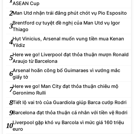
ASEAN Cup
2
Man Utd nhận trái đắng phút chót vụ Pio Esposito
Brentford cự tuyệt đề nghị của Man Utd vụ Igor
3
Thiago
Hụt Vinicius, Arsenal muốn vung tiền mua Kenan
4
Yildiz
Here we go! Liverpool đạt thỏa thuận mượn Ronald
5
Araujo từ Barcelona
Arsenal hoãn công bố Guimaraes vì vướng mắc
6
giấy tờ
Here we go! Man City đạt thỏa thuận chiêu mộ
7
Geronimo Rulli
8
Tiết lộ vai trò của Guardiola giúp Barca cướp Rodri
9
Barcelona đạt thỏa thuận cá nhân với tiền vệ Rodri
Liverpool gặp khó vụ Barcola vì mức giá 160 triệu
10
euro