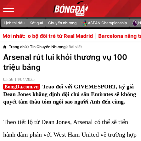
Lịch thi đấu
Kết quả
Chuyển nhượng
ASEAN Championship
N
i trẻ từ Real Madrid
Barcelona nẫng tay trên Atletico 
Mới nhất:
Trang chủ
Tin Chuyển Nhượng
Bài viết
Arsenal rút lui khỏi thương vụ 100
triệu bảng
03:56 14/04/2023
Trao đổi với GIVEMESPORT, ký giả
BongDa.com.vn
Dean Jones khẳng định đội chủ sân Emirates sẽ không
quyết tâm thâu tóm ngôi sao người Anh đến cùng.
Theo tiết lộ từ Dean Jones, Arsenal có thể sẽ tiến
hành đàm phán với West Ham United về trường hợp