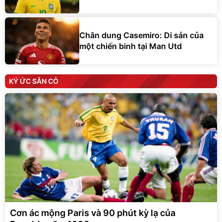
Chân dung Casemiro: Di sản của
một chiến binh tại Man Utd
KÝ ỨC SÂN CỎ
Cơn ác mộng Paris và 90 phút kỳ lạ của