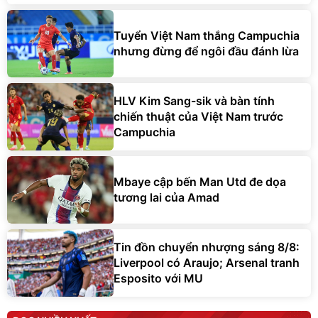
Tuyển Việt Nam thắng Campuchia
nhưng đừng để ngôi đầu đánh lừa
HLV Kim Sang-sik và bàn tính
chiến thuật của Việt Nam trước
Campuchia
Mbaye cập bến Man Utd đe dọa
tương lai của Amad
Tin đồn chuyển nhượng sáng 8/8:
Liverpool có Araujo; Arsenal tranh
Esposito với MU