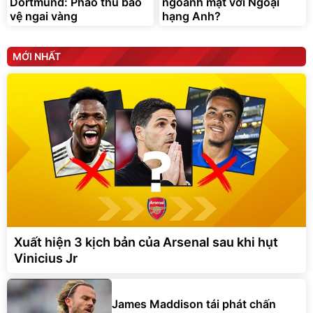
Dortmund: Pháo thủ bảo
ngoảnh mặt với Ngoại
vệ ngai vàng
hạng Anh?
MỚI NHẤT
Xuất hiện 3 kịch bản của Arsenal sau khi hụt
Vinicius Jr
James Maddison tái phát chấn