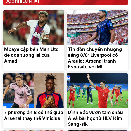
ĐỌC NHIỀU NHẤT
Mbaye cập bến Man Utd
Tin đồn chuyển nhượng
đe dọa tương lai của
sáng 8/8: Liverpool có
Amad
Araujo; Arsenal tranh
Esposito với MU
7 phương án B có thể giúp
Đình Bắc vươn tầm châu
Arsenal thay thế Vinicius
Á và bài học từ HLV Kim
Sang-sik