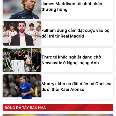
James Maddison tái phát chấn
thương hông
Fulham dũng cảm đặt cược vào bộ
đôi trẻ từ Real Madrid
Thực tế khắc nghiệt đang chờ
Newcastle ở Ngoại hạng Anh
Mudryk khó có đất diễn tại Chelsea
dưới thời Xabi Alonso
BÓNG ĐÁ TÂY BAN NHA