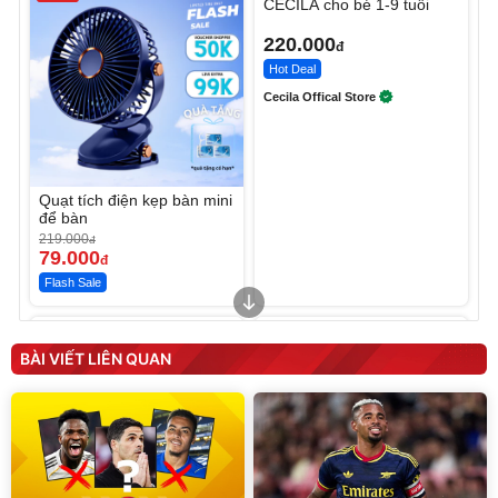
CECILA cho bé 1-9 tuổi
220.000
đ
Hot Deal
Cecila Offical Store
Quạt tích điện kẹp bàn mini
để bàn
219.000
đ
79.000
đ
Flash Sale
Unmute
Unmute
Sữa dưỡng thể nâng tông
Robot Hút Bụi Lau Nhà -
tức thì Vaseline Body
D2-001 - Thông Minh
BÀI VIẾT LIÊN QUAN
190.000
3.000.000
đ
đ
138.330
2.200.000
đ
đ
Discount
Flash Sale
Unmute
Vali Bamozo Khung Nhôm