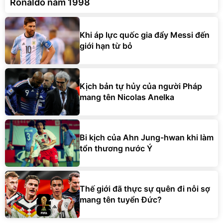
Ronaldo năm 1998
Khi áp lực quốc gia đẩy Messi đến
giới hạn từ bỏ
Kịch bản tự hủy của người Pháp
mang tên Nicolas Anelka
Bi kịch của Ahn Jung-hwan khi làm
tổn thương nước Ý
Thế giới đã thực sự quên đi nỗi sợ
mang tên tuyển Đức?