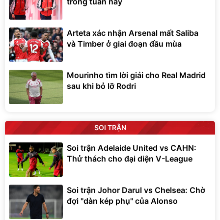
trong tuần này
Arteta xác nhận Arsenal mất Saliba
và Timber ở giai đoạn đầu mùa
Mourinho tìm lời giải cho Real Madrid
sau khi bỏ lỡ Rodri
SOI TRẬN
Soi trận Adelaide United vs CAHN:
Thử thách cho đại diện V-League
Soi trận Johor Darul vs Chelsea: Chờ
đợi "dàn kép phụ" của Alonso