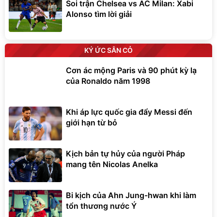
Soi trận Chelsea vs AC Milan: Xabi
Alonso tìm lời giải
KÝ ỨC SÂN CỎ
Cơn ác mộng Paris và 90 phút kỳ lạ
của Ronaldo năm 1998
Khi áp lực quốc gia đẩy Messi đến
giới hạn từ bỏ
Kịch bản tự hủy của người Pháp
mang tên Nicolas Anelka
Bi kịch của Ahn Jung-hwan khi làm
tổn thương nước Ý