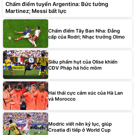
Chấm điểm tuyển Argentina: Bức tường
Martinez; Messi bất lực
Chấm điểm Tây Ban Nha: Đẳng
cấp của Rodri; Nhạc trưởng Olmo
Siêu phẩm hụt của Olise khiến
CĐV Pháp há hốc mồm
Hai thái cực cảm xúc của Hà Lan
và Morocco
Modric viết nên kỷ lục, giúp
Croatia đi tiếp ở World Cup