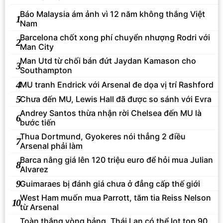
Báo Malaysia ám ảnh vì 12 năm không thắng Việt
1
Nam
Barcelona chốt xong phí chuyển nhượng Rodri với
2
Man City
Man Utd từ chối bán đứt Jaydan Kamason cho
3
Southampton
4
MU tranh Endrick với Arsenal đe dọa vị trí Rashford
5
Chưa đến MU, Lewis Hall đã được so sánh với Evra
Andrey Santos thừa nhận rời Chelsea đến MU là
6
bước tiến
Thua Dortmund, Gyokeres nói thẳng 2 điều
7
Arsenal phải làm
Barca nâng giá lên 120 triệu euro để hỏi mua Julian
8
Alvarez
9
Guimaraes bị đánh giá chưa ở đẳng cấp thế giới
West Ham muốn mua Parrott, tăm tia Reiss Nelson
10
từ Arsenal
Toàn thắng vòng bảng, Thái Lan có thể lọt top 90