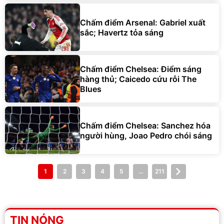
Chấm điểm Arsenal: Gabriel xuất
sắc; Havertz tỏa sáng
Chấm điểm Chelsea: Điểm sáng
hàng thủ; Caicedo cứu rỗi The
Blues
Chấm điểm Chelsea: Sanchez hóa
người hùng, Joao Pedro chói sáng
1
2
3
4
5
...
211
TIN NÓNG