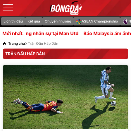
Lịch thi đấu
Kết quả
Chuyển nhượng
ASEAN Championship
N
h mạng nhân sự tại Man Utd
Báo Malaysia ám ảnh vì 12 
Mới nhất:
Trang chủ
Trận Đấu Hấp Dẫn
TRẬN ĐẤU HẤP DẪN