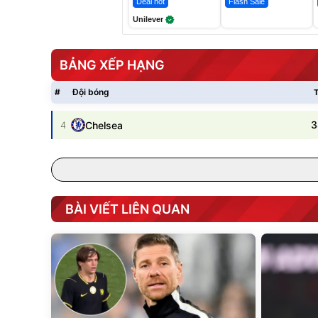
Deal hot
Flash Sale
Unilever
BẢNG XẾP HẠNG
#
Đội bóng
T
3
4
Chelsea
BÀI VIẾT LIÊN QUAN