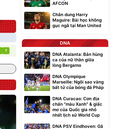
Đã bán nhiều
AFCON
Chân dung Harry
Maguire: Bài học không
gục ngã tại Man United
DNA
T
T
DNA Atalanta: Bản hùng
ca của nữ thần giữa
lòng Bergamo
DNA Olympique
Marseille: Ngôi sao vàng
bất tử của bóng đá Pháp
DNA Curacao: Cơn địa
chấn "màu Xanh" & giấc
mơ của Quốc gia nhỏ
nhất lịch sử World Cup
DNA PSV Eindhoven: Gã