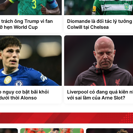
 trách ông Trump vì fan
Diomande là đối tác lý tưởng
lỡ hẹn World Cup
Colwill tại Chelsea
 nguy cơ bật bãi khỏi
Liverpool có đang quá kiên 
dưới thời Alonso
với sai lầm của Arne Slot?