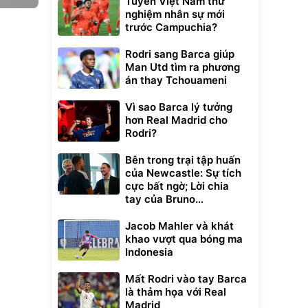
Tuyển Việt Nam thử
nghiệm nhân sự mới
trước Campuchia?
Rodri sang Barca giúp
Man Utd tìm ra phương
án thay Tchouameni
Vì sao Barca lý tưởng
hơn Real Madrid cho
Rodri?
Bên trong trại tập huấn
của Newcastle: Sự tích
cực bất ngờ; Lời chia
tay của Bruno
Guimaraes
Jacob Mahler và khát
khao vượt qua bóng ma
Indonesia
Mất Rodri vào tay Barca
là thảm họa với Real
Madrid