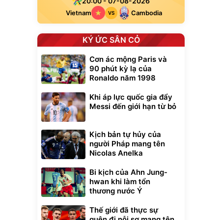
20:00 - 07-08-2026
Vietnam
Cambodia
VS
KÝ ỨC SÂN CỎ
Cơn ác mộng Paris và
90 phút kỳ lạ của
Ronaldo năm 1998
Khi áp lực quốc gia đẩy
Messi đến giới hạn từ bỏ
Kịch bản tự hủy của
người Pháp mang tên
Nicolas Anelka
Bi kịch của Ahn Jung-
hwan khi làm tổn
thương nước Ý
Thế giới đã thực sự
quên đi nỗi sợ mang tên