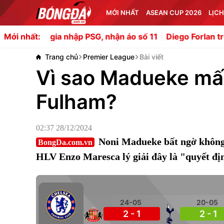
MỚI NHẤT
ASEAN CUP 2026
LỊCH
 nhập PSG, nhận áo số 11
Diego Forlan trở thành tân H
Mới nhất:
Trang chủ
Premier League
Bài viết
Vì sao Madueke mất
Fulham?
02:37 28/12/2024
Noni Madueke bất ngờ không
BongDa.com.vn
HLV Enzo Maresca lý giải đây là "quyết đ
24-05
20-05
2 - 1
2 - 1