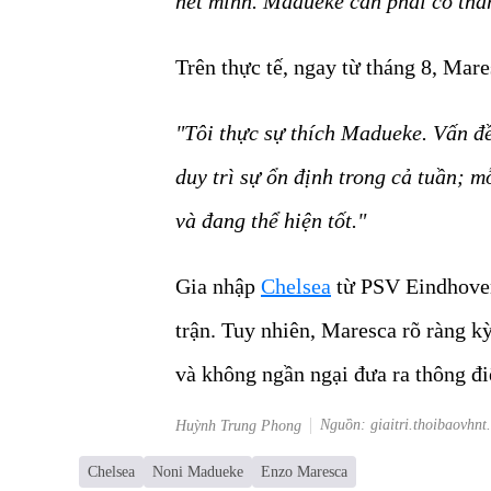
hết mình. Madueke cần phải có tha
Trên thực tế, ngay từ tháng 8, Mare
"Tôi thực sự thích Madueke. Vấn đề
duy trì sự ổn định trong cả tuần; 
và đang thể hiện tốt."
Gia nhập
Chelsea
từ PSV Eindhoven
trận. Tuy nhiên, Maresca rõ ràng kỳ
và không ngần ngại đưa ra thông đi
Nguồn: giaitri.thoibaovhnt
Huỳnh Trung Phong
Chelsea
Noni Madueke
Enzo Maresca