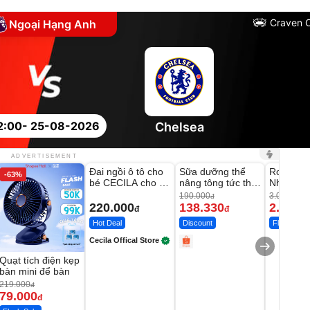
Craven 
Ngoại Hạng Anh
2:00
- 25-08-2026
Chelsea
Unmute
Unmute
Unmute
ADVERTISEMENT
Đai ngồi ô tô cho
Sữa dưỡng thể
Robot Hú
-63%
-27%
bé CECILA cho bé
nâng tông tức thì
Nhà - D2
1-9 tuổi
Vaseline Body
Thông M
190.000
3.000.000
đ
220.000
138.330
2.200.
đ
đ
Hot Deal
Discount
Flash Sale
Cecila Offical Store
Quạt tích điện kẹp
bàn mini để bàn
219.000
đ
79.000
đ