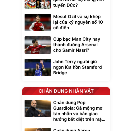
tuyển Đức?
Mesut Ozil và sự khép
lại của kỷ nguyên số 10
cổ điển
Cúp bạc Man City hay
thánh đường Arsenal
cho Samir Nasri?
John Terry người giữ
ngọn lửa hồn Stamford
Bridge
CHÂN DUNG NHÂN VẬT
Chân dung Pep
Guardiola: Gã mộng mơ
tàn nhẫn và bản giao
hưởng bất diệt trên mặt
cỏ xanh
Chân dung Aaron