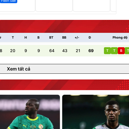
Flash Sale
r
T
H
B
BT
BB
+/-
Đ
Phong độ
8
20
9
9
64
43
21
69
T
T
B
Xem tất cả