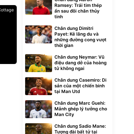
Ramsey: Trái tim thép
Cottage
ẩn sau đôi chân thủy
tinh
Chân dung Dimitri
Payet: Kẻ lãng du và
những đường cong vượt
thời gian
Chân dung Neymar: Vũ
điệu dang dở của hoàng
tử không ngai
Unmute
t Bụi Lau
Vali Bamozo
-001 -
Khung Nhôm
Chân dung Casemiro: Di
inh
9066 Size
1.000.000
sản của một chiến binh
đ
đ
20/24/28 Cao Cấp
000
825.000
đ
đ
tại Man Utd
Flash Sale
Chân dung Marc Guehi:
Mảnh ghép lý tưởng cho
Lót ghế ôtô, nâng
Man City
lưng chống nóng
giúp thoải mái
Chân dung Sadio Mane:
trong di chuyển
295.000
đ
Tượng đài bất tử tại