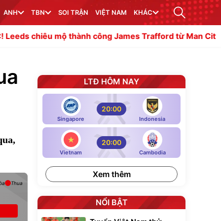
ANH
TBN
SOI TRẬN
VIỆT NAM
KHÁC
ộ thành công James Trafford từ Man City
Bên trong tr
ua
LTĐ HÔM NAY
20:00
Singapore
Indonesia
qua,
20:00
Vietnam
Cambodia
Xem thêm
òa
Thua
NỔI BẬT