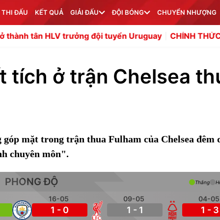
 THI ĐẤU
KẾT QUẢ
GIẢI ĐẤU
ĐỘI BÓNG
CHUYỂN NHƯỢNG
LV trưởng đội tuyển Uruguay
CHÍNH THỨC! Leeds chiêu m
 tích ở trận Chelsea th
 góp mặt trong trận thua Fulham của Chelsea đêm 
ịnh chuyên môn".
PHONG ĐỘ
Thắng
H
16-05
09-05
04-05
1 - 0
1 - 1
1 - 3