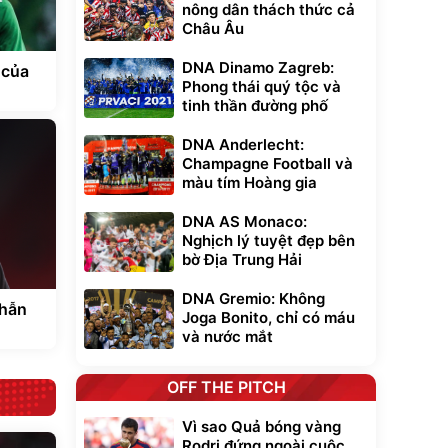
nông dân thách thức cả
Châu Âu
DNA Dinamo Zagreb:
 của
Phong thái quý tộc và
tinh thần đường phố
DNA Anderlecht:
Champagne Football và
màu tím Hoàng gia
DNA AS Monaco:
Nghịch lý tuyệt đẹp bên
bờ Địa Trung Hải
DNA Gremio: Không
nhẫn
Joga Bonito, chỉ có máu
và nước mắt
OFF THE PITCH
Vì sao Quả bóng vàng
Rodri đứng ngoài cuộc