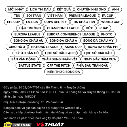
MỚI NHẤT
LỊCH THI ĐẤU
KẾT QUẢ
CHUYỂN NHƯỢNG
ANH
TBN
SOI TRẬN
VIỆT NAM
PREMIER LEAGUE
FA CUP
EFL CUP
LA LIGA
COPA DEL REY
TIN KHÁC TBN
WORLD CUP
HẬU TRƯỜNG
CHAMPIONS LEAGUE
ĐỨC
PHÁP
EUROPA LEAGUE
EUROPA CONFERENCE LEAGUE
PHOTO
BÓNG ĐÁ CHÂU ÂU
BÓNG ĐÁ CHÂU Á
BÓNG ĐÁ CHÂU MỸ
GIAO HỮU
NATIONS LEAGUE
ASIAN CUP
BÓNG ĐÁ CHÂU PHI
KÝ ỨC SÂN CỎ
LỊCH SỬ CÂU LẠC BỘ
LỊCH SỬ GIẢI ĐẤU
SÂN VẬN ĐỘNG
CHÂN DUNG NHÂN VẬT
NGÀY NÀY NĂM XƯA
BATTLE STATS
OFF THE PITCH
PHÍA SAU TRẬN ĐẤU
KIẾN THỨC BÓNG ĐÁ
Giấy phép: Số 29/GP-TTĐT của Bộ Thông tin - Truyền thông
ngày 11/02/2010 và GP số 53/GP-STTTT của Sở Thông tin và Truyền thông TP. Hồ Chí
Minh cấp ngày 4/8/2021.
Chịu trách nhiệm nội dung: TS. Võ Danh Hải.
Bongda.com.vn giữ bản quyền nội dung trên website này.
Cấm sao chép dưới mọi hình thức nếu không có sự chấp thuận bằng văn bản.
Vận hành và phát triển bởi Công ty Cổ phần Yêu Thể Thao.