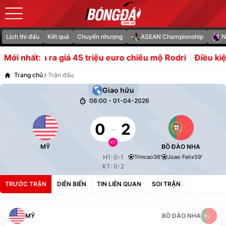
Lịch thi đấu
Kết quả
Chuyển nhượng
ASEAN Championship
N
Barca ra giá 45 triệu euro chiêu mộ Rodri
Điều kiện để 
Mới nhất:
Trang chủ
Trận đấu
Giao hữu
06:00 - 01-04-2026
0
-
2
KT
MỸ
BỒ ĐÀO NHA
H1: 0-1
Trincao
36'
Joao Felix
59'
KT: 0-2
TRƯỚC TRẬN
DIỄN BIẾN
TIN LIÊN QUAN
SOI TRẬN
MỸ
BỒ ĐÀO NHA