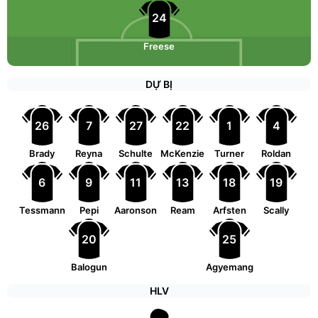
24
Freese
DỰ BỊ
26
7
27
22
1
4
Brady
Reyna
Schulte
McKenzie
Turner
Roldan
6
9
11
13
18
19
Tessmann
Pepi
Aaronson
Ream
Arfsten
Scally
20
25
Balogun
Agyemang
HLV