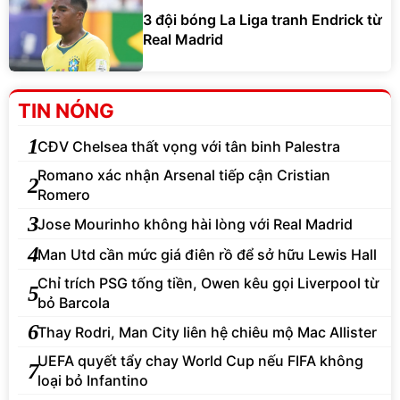
3 đội bóng La Liga tranh Endrick từ
Real Madrid
TIN NÓNG
1
CĐV Chelsea thất vọng với tân binh Palestra
Romano xác nhận Arsenal tiếp cận Cristian
2
Romero
3
Jose Mourinho không hài lòng với Real Madrid
4
Man Utd cần mức giá điên rồ để sở hữu Lewis Hall
Chỉ trích PSG tống tiền, Owen kêu gọi Liverpool từ
5
bỏ Barcola
6
Thay Rodri, Man City liên hệ chiêu mộ Mac Allister
UEFA quyết tẩy chay World Cup nếu FIFA không
7
loại bỏ Infantino