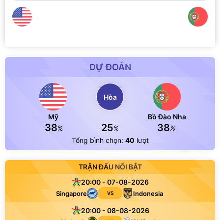
DỰ ĐOÁN
Hòa
Mỹ
Bồ Đào Nha
38
25
38
%
%
%
Tổng bình chọn:
40
lượt
TRẬN ĐẤU NỔI BẬT
20:00 - 07-08-2026
Singapore
Indonesia
VS
20:00 - 08-08-2026