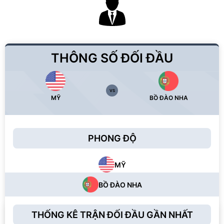
THÔNG SỐ ĐỐI ĐẦU
VS
MỸ
BỒ ĐÀO NHA
PHONG ĐỘ
MỸ
BỒ ĐÀO NHA
THỐNG KÊ TRẬN ĐỐI ĐẦU GẦN NHẤT