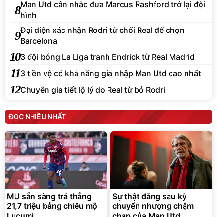
Man Utd cân nhắc đưa Marcus Rashford trở lại đội
8
hình
Đại diện xác nhận Rodri từ chối Real để chọn
9
Barcelona
10
3 đội bóng La Liga tranh Endrick từ Real Madrid
11
3 tiền vệ có khả năng gia nhập Man Utd cao nhất
12
Chuyên gia tiết lộ lý do Real từ bỏ Rodri
ĐỌC NHIỀU NHẤT
MU sẵn sàng trả thẳng
Sự thật đằng sau kỳ
21,7 triệu bảng chiêu mộ
chuyển nhượng chậm
Lucumi
chạp của Man Utd