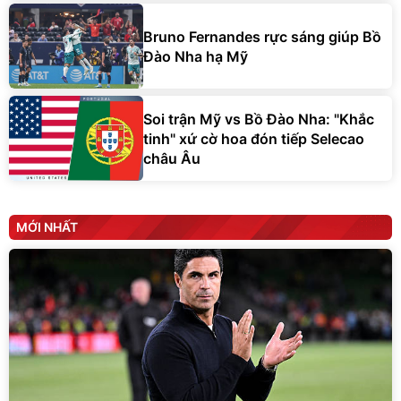
Bruno Fernandes rực sáng giúp Bồ
Đào Nha hạ Mỹ
Soi trận Mỹ vs Bồ Đào Nha: "Khắc
tinh" xứ cờ hoa đón tiếp Selecao
châu Âu
MỚI NHẤT