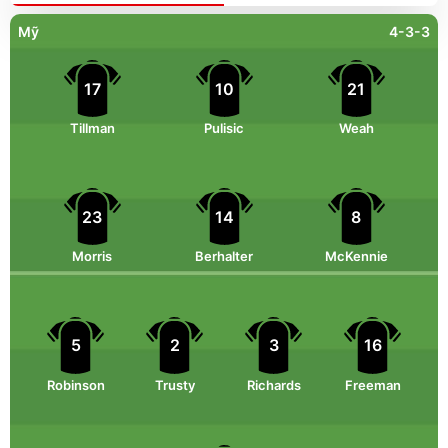
Mỹ
4-3-3
17
10
21
Tillman
Pulisic
Weah
23
14
8
Morris
Berhalter
McKennie
5
2
3
16
Robinson
Trusty
Richards
Freeman