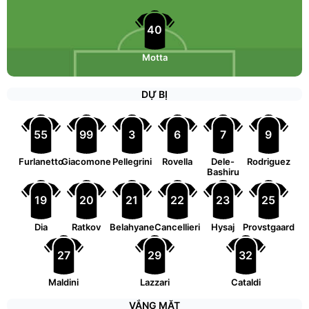
40
Motta
DỰ BỊ
55
99
3
6
7
9
Furlanetto
Giacomone
Pellegrini
Rovella
Dele-
Rodriguez
Bashiru
19
20
21
22
23
25
Dia
Ratkov
Belahyane
Cancellieri
Hysaj
Provstgaard
27
29
32
Maldini
Lazzari
Cataldi
VẮNG MẶT