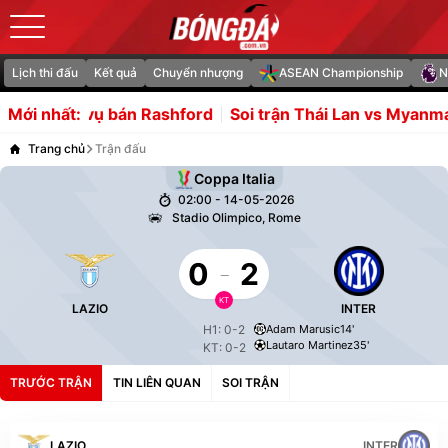
Lịch thi đấu
Kết quả
Chuyển nhượng
ASEAN Championship
N
ắc vụ bán Rashford
Soi trận Thái Lan vs Myanmar: "Voi 
Mới nhất:
Trang chủ
Trận đấu
Coppa Italia
02:00 - 14-05-2026
Stadio Olimpico, Rome
0
-
2
KT
LAZIO
INTER
H1: 0-2
Adam Marusic
14'
Lautaro Martinez
35'
KT: 0-2
TRƯỚC TRẬN
TIN LIÊN QUAN
SOI TRẬN
LAZIO
INTER