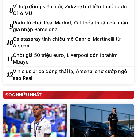
Vì hợp đồng kiểu mới, Zirkzee hụt tiền thưởng dự
8
C1 ở MU
Rodri từ chối Real Madrid, đạt thỏa thuận cá nhân
9
gia nhập Barcelona
Galatasaray tính chiêu mộ Gabriel Martinelli từ
10
Arsenal
Chốt giá 50 triệu euro, Liverpool đón Ibrahim
11
Mbaye
Vinicius Jr có động thái lạ, Arsenal chờ cướp ngôi
12
sao Real
ĐỌC NHIỀU NHẤT