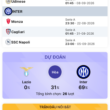
Udinese
01:45
- 08-09-2026
INTER
Serie A
Monza
23:30
- 22-08-2026
Serie A
Cagliari
01:45
- 31-08-2026
Serie A
SSC Napoli
23:00
- 05-09-2026
DỰ ĐOÁN
Hòa
Lazio
Inter
0
31
69
%
%
%
Tổng bình chọn:
26
lượt
TRẬN ĐẤU NỔI BẬT