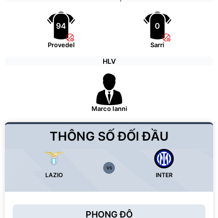
94
0
Provedel
Sarri
HLV
Marco Ianni
THÔNG SỐ ĐỐI ĐẦU
VS
LAZIO
INTER
PHONG ĐỘ