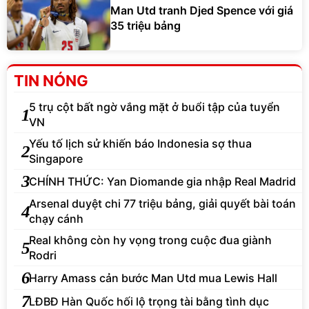
Man Utd tranh Djed Spence với giá
35 triệu bảng
TIN NÓNG
5 trụ cột bất ngờ vắng mặt ở buổi tập của tuyển
1
VN
Yếu tố lịch sử khiến báo Indonesia sợ thua
2
Singapore
3
CHÍNH THỨC: Yan Diomande gia nhập Real Madrid
Arsenal duyệt chi 77 triệu bảng, giải quyết bài toán
4
chạy cánh
Real không còn hy vọng trong cuộc đua giành
5
Rodri
6
Harry Amass cản bước Man Utd mua Lewis Hall
7
LĐBĐ Hàn Quốc hối lộ trọng tài bằng tình dục