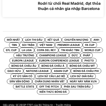
Rodri từ chối Real Madrid, đạt thỏa
thuận cá nhân gia nhập Barcelona
MỚI NHẤT
LỊCH THI ĐẤU
KẾT QUẢ
CHUYỂN NHƯỢNG
ANH
TBN
SOI TRẬN
VIỆT NAM
PREMIER LEAGUE
FA CUP
EFL CUP
LA LIGA
COPA DEL REY
TIN KHÁC TBN
WORLD CUP
HẬU TRƯỜNG
CHAMPIONS LEAGUE
ĐỨC
PHÁP
EUROPA LEAGUE
EUROPA CONFERENCE LEAGUE
PHOTO
BÓNG ĐÁ CHÂU ÂU
BÓNG ĐÁ CHÂU Á
BÓNG ĐÁ CHÂU MỸ
GIAO HỮU
NATIONS LEAGUE
ASIAN CUP
BÓNG ĐÁ CHÂU PHI
KÝ ỨC SÂN CỎ
LỊCH SỬ CÂU LẠC BỘ
LỊCH SỬ GIẢI ĐẤU
SÂN VẬN ĐỘNG
CHÂN DUNG NHÂN VẬT
NGÀY NÀY NĂM XƯA
BATTLE STATS
OFF THE PITCH
PHÍA SAU TRẬN ĐẤU
KIẾN THỨC BÓNG ĐÁ
Giấy phép: Số 29/GP-TTĐT của Bộ Thông tin - Truyền thông