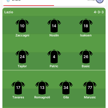
Lazio
4-3-3
10
14
18
Zaccagni
Noslin
Isaksen
24
4
26
Taylor
Patric
Basic
17
13
34
77
Tavares
Romagnoli
Gila
Marusic