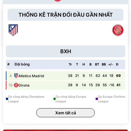
THỐNG KÊ TRẬN ĐỐI ĐẦU GẦN NHẤT
BXH
#
Đội bóng
Tr
T
H
B
BT
BB
+/-
Đ
4
38
21
6
11
62
44
18
69
Atletico Madrid
T
19
38
9
14
15
39
55
-16
41
Girona
B
Dự vòng bảng Champions
Dự vòng bảng Europa
Dự Europa Conference
League
League
League
Xem tất cả