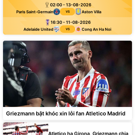
02:00 - 13-08-2026
Paris Saint-Germain
Aston Villa
VS
16:30 - 11-08-2026
Adelaide United
Cong An Ha Noi
VS
Griezmann bật khóc xin lỗi fan Atletico Madrid
Atletico hạ Girona, Griezmann chia