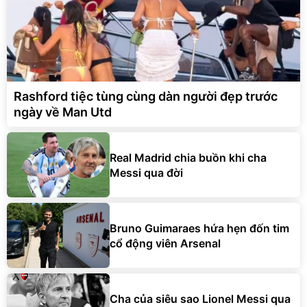
Rashford tiệc tùng cùng dàn người đẹp trước
ngày về Man Utd
Real Madrid chia buồn khi cha
Messi qua đời
Bruno Guimaraes hứa hẹn đốn tim
cổ động viên Arsenal
Cha của siêu sao Lionel Messi qua