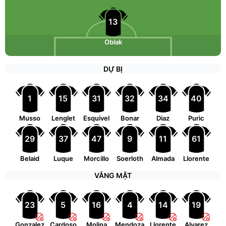
13
Oblak
DỰ BỊ
1
15
31
32
34
40
Musso
Lenglet
Esquivel
Bonar
Diaz
Puric
29
37
47
9
11
61
Belaid
Luque
Morcillo
Soerloth
Almada
Llorente
VẮNG MẶT
23
5
16
4
14
19
Gonzalez
Cardoso
Molina
Mendoza
Llorente
Alvarez