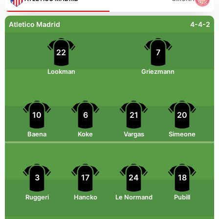
Atletico Madrid
4-4-2
22
7
Lookman
Griezmann
10
6
21
20
Baena
Koke
Vargas
Simeone
3
17
24
18
Ruggeri
Hancko
Le Normand
Pubill