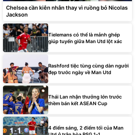
Chelsea cần kiên nhẫn thay vì ruồng bỏ Nicolas
Jackson
Tielemans có thể là mảnh ghép
giúp tuyến giữa Man Utd lột xác
Rashford tiệc tùng cùng dàn người
đẹp trước ngày về Man Utd
Thái Lan nhận thưởng lớn trước
thềm bán kết ASEAN Cup
4 điểm sáng, 2 điểm tối của Man
Utd ở trận hòa PSG 1-1