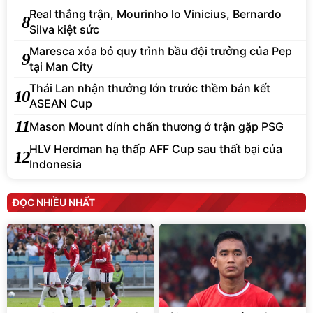
Real thắng trận, Mourinho lo Vinicius, Bernardo
8
Silva kiệt sức
Maresca xóa bỏ quy trình bầu đội trưởng của Pep
9
tại Man City
Thái Lan nhận thưởng lớn trước thềm bán kết
10
ASEAN Cup
11
Mason Mount dính chấn thương ở trận gặp PSG
HLV Herdman hạ thấp AFF Cup sau thất bại của
12
Indonesia
ĐỌC NHIỀU NHẤT