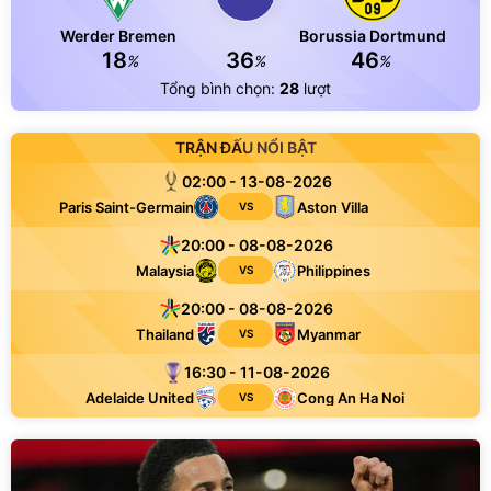
Werder Bremen
Borussia Dortmund
18
36
46
%
%
%
Tổng bình chọn:
28
lượt
TRẬN ĐẤU NỔI BẬT
02:00 - 13-08-2026
Paris Saint-Germain
Aston Villa
VS
20:00 - 08-08-2026
Malaysia
Philippines
VS
20:00 - 08-08-2026
Thailand
Myanmar
VS
16:30 - 11-08-2026
Adelaide United
Cong An Ha Noi
VS