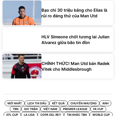
Bạo chi 30 triệu bảng cho Elias là
rủi ro đáng thử của Man Utd
HLV Simeone chốt tương lai Julian
Alvarez giữa bão tin đồn
CHÍNH THỨC! Man Utd bán Radek
Vitek cho Middlesbrough
MỚI NHẤT
LỊCH THI ĐẤU
KẾT QUẢ
CHUYỂN NHƯỢNG
ANH
TBN
SOI TRẬN
VIỆT NAM
PREMIER LEAGUE
FA CUP
EFL CUP
LA LIGA
COPA DEL REY
TIN KHÁC TBN
WORLD CUP