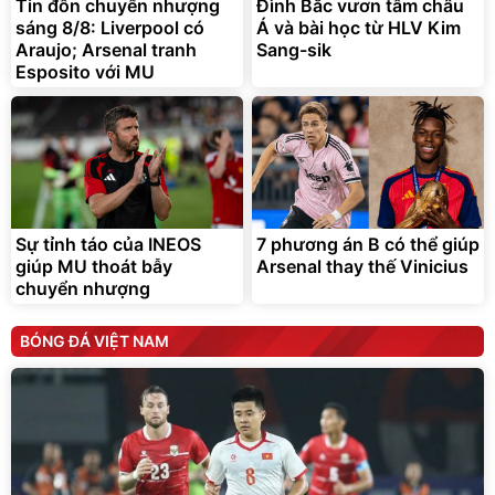
Tin đồn chuyển nhượng
Đình Bắc vươn tầm châu
sáng 8/8: Liverpool có
Á và bài học từ HLV Kim
Araujo; Arsenal tranh
Sang-sik
Esposito với MU
Sự tỉnh táo của INEOS
7 phương án B có thể giúp
giúp MU thoát bẫy
Arsenal thay thế Vinicius
chuyển nhượng
BÓNG ĐÁ VIỆT NAM