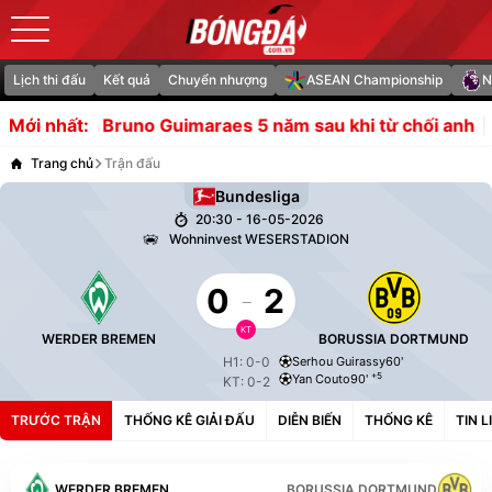
Lịch thi đấu
Kết quả
Chuyển nhượng
ASEAN Championship
N
mua Bruno Guimaraes 5 năm sau khi từ chối anh
CHÍNH T
Mới nhất:
Trang chủ
Trận đấu
Bundesliga
20:30 - 16-05-2026
Wohninvest WESERSTADION
0
-
2
KT
WERDER BREMEN
BORUSSIA DORTMUND
H1: 0-0
Serhou Guirassy
60'
+5
Yan Couto
90'
KT: 0-2
TRƯỚC TRẬN
THỐNG KÊ GIẢI ĐẤU
DIỄN BIẾN
THỐNG KÊ
TIN 
WERDER BREMEN
BORUSSIA DORTMUND