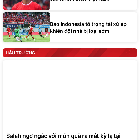
Báo Indonesia tố trọng tài xử ép
khiến đội nhà bị loại sớm
HẬU TRƯỜNG
Salah ngơ ngác với món quà ra mắt kỳ lạ tại