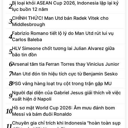
Bị loại khỏi ASEAN Cup 2026, Indonesia lặp lại kỷ
2
lục buồn 12 năm
CHÍNH THỨC! Man Utd bán Radek Vitek cho
3
Middlesbrough
Fabrizio Romano tiết lộ lý do Man Utd rút lui vụ
4
Carlos Baleba
HLV Simeone chốt tương lai Julian Alvarez giữa
5
bão tin đồn
6
Arsenal tăm tia Ferran Torres thay Vinicius Junior
7
Man Utd đón tín hiệu tích cực từ Benjamin Sesko
8
PSG vắng hàng loạt trụ cột trong trận gặp MU
Người đại diện của Gabriel Jesus giải thích về việc
9
xuất hiện ở Napoli
Hồ sơ mật World Cup 2026: Âm mưu đánh bom
10
Messi và bám đuôi Ronaldo
Chuyên gia chỉ trích khi Indonesia "hoàn toàn sụp
11