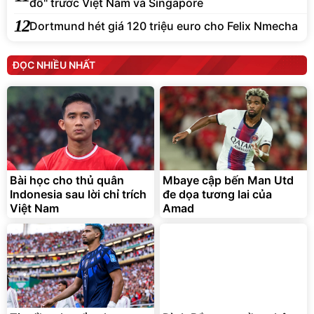
đổ" trước Việt Nam và Singapore
12
Dortmund hét giá 120 triệu euro cho Felix Nmecha
ĐỌC NHIỀU NHẤT
Bài học cho thủ quân
Mbaye cập bến Man Utd
Indonesia sau lời chỉ trích
đe dọa tương lai của
Việt Nam
Amad