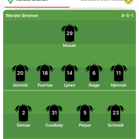
Werder Bremen
4-5-1
29
Musah
20
18
14
6
11
Schmid
Puertas
Lynen
Stage
Njinmah
2
31
5
23
Deman
Coulibaly
Pieper
Schmidt