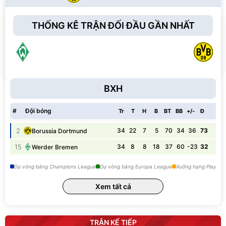
THỐNG KÊ TRẬN ĐỐI ĐẦU GẦN NHẤT
BXH
#
Đội bóng
Tr
T
H
B
BT
BB
+/-
Đ
2
34
22
7
5
70
34
36
73
Borussia Dortmund
B
15
34
8
8
18
37
60
-23
32
Werder Bremen
T
Dự vòng bảng Champions League
Dự vòng bảng Europa League
Xuống hạng Play-off
Xem tất cả
TRẬN KẾ TIẾP