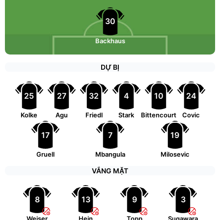
30
Backhaus
DỰ BỊ
25
27
32
4
10
24
Kolke
Agu
Friedl
Stark
Bittencourt
Covic
17
7
19
Gruell
Mbangula
Milosevic
VẮNG MẶT
8
13
9
3
Weiser
Hein
Topp
Sugawara