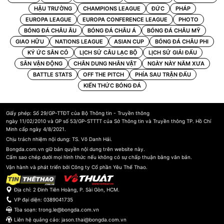
HẬU TRƯỜNG
CHAMPIONS LEAGUE
ĐỨC
PHÁP
EUROPA LEAGUE
EUROPA CONFERENCE LEAGUE
PHOTO
BÓNG ĐÁ CHÂU ÂU
BÓNG ĐÁ CHÂU Á
BÓNG ĐÁ CHÂU MỸ
GIAO HỮU
NATIONS LEAGUE
ASIAN CUP
BÓNG ĐÁ CHÂU PHI
KÝ ỨC SÂN CỎ
LỊCH SỬ CÂU LẠC BỘ
LỊCH SỬ GIẢI ĐẤU
SÂN VẬN ĐỘNG
CHÂN DUNG NHÂN VẬT
NGÀY NÀY NĂM XƯA
BATTLE STATS
OFF THE PITCH
PHÍA SAU TRẬN ĐẤU
KIẾN THỨC BÓNG ĐÁ
Giấy phép: Số 29/GP-TTĐT của Bộ Thông tin - Truyền thông
ngày 11/02/2010 và GP số 53/GP-STTTT của Sở Thông tin và Truyền thông TP. Hồ Chí
Minh cấp ngày 4/8/2021.
Chịu trách nhiệm nội dung: TS. Võ Danh Hải.
Bongda.com.vn giữ bản quyền nội dung trên website này.
Cấm sao chép dưới mọi hình thức nếu không có sự chấp thuận bằng văn bản.
Vận hành và phát triển bởi Công ty Cổ phần Yêu Thể Thao.
Địa chỉ: 2 Đinh Tiên Hoàng, P. Sài Gòn, HCM.
VP đại diện:
0389041735
Tòa soạn:
trong.le@bongda.com.vn
Liên hệ quảng cáo:
jason.thai@bongda.com.vn