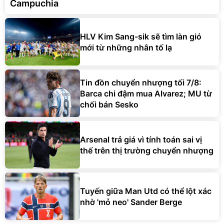
Campuchia
HLV Kim Sang-sik sẽ tìm làn gió
mới từ những nhân tố lạ
Tin đồn chuyển nhượng tối 7/8:
Barca chi đậm mua Alvarez; MU từ
chối bán Sesko
Arsenal trả giá vì tính toán sai vị
thế trên thị trường chuyển nhượng
Tuyến giữa Man Utd có thể lột xác
nhờ 'mỏ neo' Sander Berge