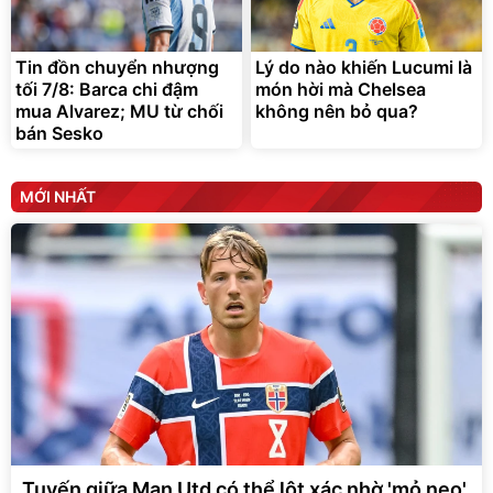
Tin đồn chuyển nhượng
Lý do nào khiến Lucumi là
tối 7/8: Barca chi đậm
món hời mà Chelsea
mua Alvarez; MU từ chối
không nên bỏ qua?
bán Sesko
MỚI NHẤT
Tuyến giữa Man Utd có thể lột xác nhờ 'mỏ neo'