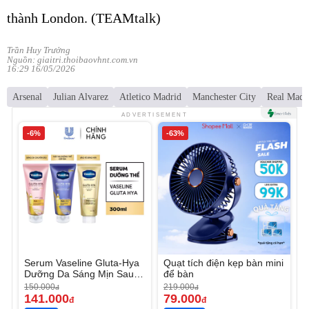
thành London. (TEAMtalk)
Trần Huy Trưởng
Nguồn: giaitri.thoibaovhnt.com.vn
16:29 16/05/2026
Arsenal
Julian Alvarez
Atletico Madrid
Manchester City
Real Madr
ADVERTISEMENT
-6%
-63%
Serum Vaseline Gluta-Hya
Quạt tích điện kẹp bàn mini
Dưỡng Da Sáng Mịn Sau 7
để bàn
Ngày
150.000
219.000
đ
đ
141.000
79.000
đ
đ