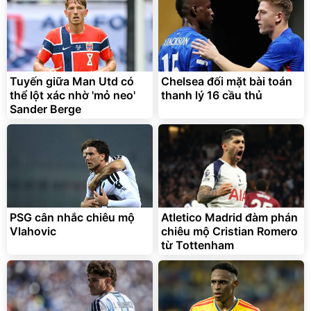
Discount
Flash Sale
Unmute
Vali Bamozo Khung Nhôm
9066 Size 20/24/28 Cao
Cấp
1.000.000
đ
825.000
Tuyến giữa Man Utd có
Chelsea đối mặt bài toán
đ
thể lột xác nhờ 'mỏ neo'
thanh lý 16 cầu thủ
Flash Sale
Sander Berge
Lót ghế ôtô, nâng lưng
chống nóng giúp thoải mái
trong di chuyển
295.000
PSG cân nhắc chiêu mộ
Atletico Madrid đàm phán
đ
Vlahovic
chiêu mộ Cristian Romero
Đã bán nhiều
từ Tottenham