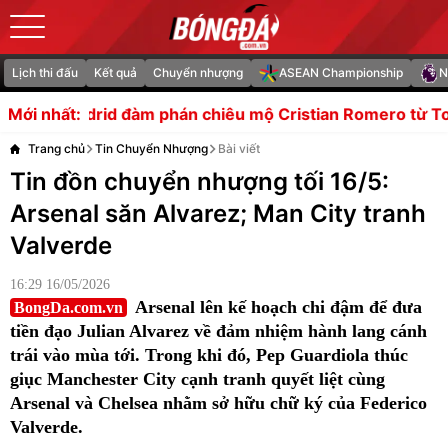
Lịch thi đấu
Kết quả
Chuyển nhượng
ASEAN Championship
N
d đàm phán chiêu mộ Cristian Romero từ Tottenham
Arge
Mới nhất:
Trang chủ
Tin Chuyển Nhượng
Bài viết
Tin đồn chuyển nhượng tối 16/5:
Arsenal săn Alvarez; Man City tranh
Valverde
16:29 16/05/2026
Arsenal lên kế hoạch chi đậm để đưa
BongDa.com.vn
tiền đạo Julian Alvarez về đảm nhiệm hành lang cánh
trái vào mùa tới. Trong khi đó, Pep Guardiola thúc
giục Manchester City cạnh tranh quyết liệt cùng
Arsenal và Chelsea nhằm sở hữu chữ ký của Federico
Valverde.