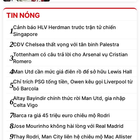
TIN NÓNG
Cảnh báo HLV Herdman trước trận tử chiến
1
Singapore
2
CĐV Chelsea thất vọng với tân binh Palestra
Tottenham có câu trả lời cho Arsenal vụ Cristian
3
Romero
4
Man Utd cần mức giá điên rồ để sở hữu Lewis Hall
Chỉ trích PSG tống tiền, Owen kêu gọi Liverpool từ
5
bỏ Barcola
Altay Bayindir chính thức rời Man Utd, gia nhập
6
Celta Vigo
7
Barca ra giá 45 triệu euro chiêu mộ Rodri
8
Jose Mourinho không hài lòng với Real Madrid
9
Thay Rodri, Man City liên hệ chiêu mộ Mac Allister