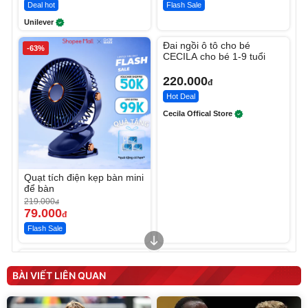
Deal hot
Flash Sale
Unilever
Unmute
Đai ngồi ô tô cho bé
-63%
CECILA cho bé 1-9 tuổi
220.000
đ
Hot Deal
Cecila Offical Store
Quạt tích điện kẹp bàn mini
để bàn
219.000
đ
79.000
đ
Flash Sale
Unmute
Unmute
Sữa dưỡng thể nâng tông
Robot Hút Bụi Lau Nhà -
tức thì Vaseline Body
D2-001 - Thông Minh
BÀI VIẾT LIÊN QUAN
190.000
3.000.000
đ
đ
138.330
2.200.000
đ
đ